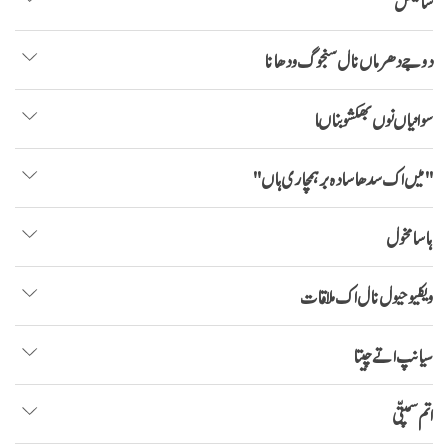
سائینس
دوجے دھرماں نال سنجوگ ودھانا
سوانیاں نوں بھکشو بناںا
"میں اک سدھا سادہ برہمچاری ہاں"
ہاسا مخول
ویکلیو حیول نال اک ملاقات
سیانپ اتے چیتا
اتم سمپتّی