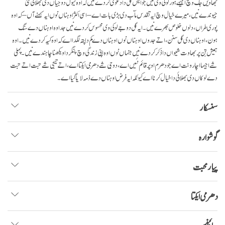
بھاویں جگ وچ اجیہے ہور لوکی وی نیں جو ایس گل دا دعویٰ کردے نیں کہ اوہ کیول دوجیاں دی بھلائی لئی
جیوندے نیں، میرے خیال وچ ایہ تقدس مآب دی بڑی بات اے – اسی اکثر اوہناں نوں ایہ کہنے آں – کہ اوہ
پوری طراں، دلوں خلوص بھرے نیں۔ ایہ گل دوجے لوکی وی محسوس کردے نیں جد اوہ اوہناں دے سنگ
ہون، اوہناں دی گل سنن، اتے جدوں اوہناں نوں اوہناں دے کم دا پتہ لگدا اے کہ اوہ کیہ کردے نیں۔ اوہ
ہمیش تِن پربھاوت شیواں دا ذکر کردے نیں جنہاں نوں اوہ اپنی زندگی وچ پنگردا ویکھنا چاہندے نیں۔ پہلی
شے اجیہا اچار ونت اے جو دھرم اوپر قائم نئیں اے، دوجی شے دھرمی ایکتا اے، اتے تیجی شے تبت اتے تبت
دے لوکاں دی بھلائی دا خیال کرنا اے کیونکہ ایہ فرض اوہناں دے ذمہ لایا گیا اے۔
سنسکار
گوشوارہ
پیار محبت
دھرمی ایکتا