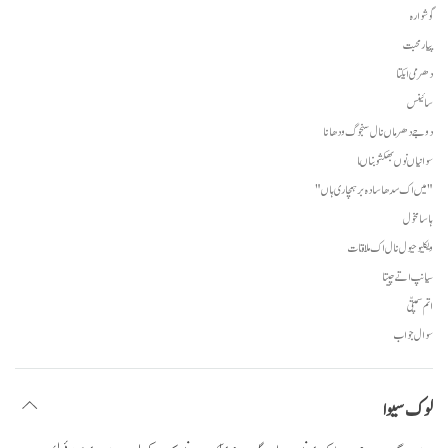
گوشوارہ
پیار محبت
دھرمی ایکتا
سائینس
دوجے دھرماں نال سنجوگ ودھانا
سوانیاں نوں بھکشو بناںا
"میں اک سدھا سادہ برہمچاری ہاں"
ہاسا مخول
ویکلیو حیول نال اک ملاقات
سیانپ اتے چیتا
اتم سمپتّی
سوال جواب
لوک سیوا