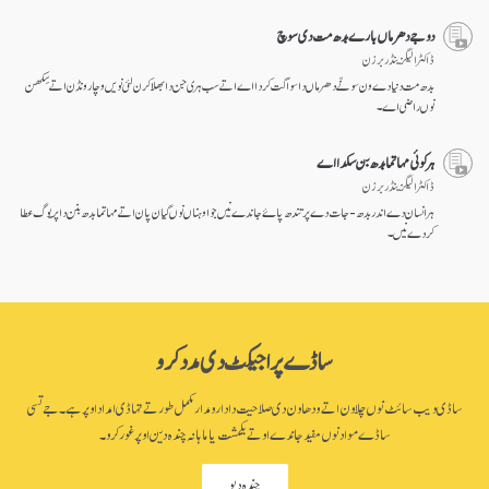
دوجے دھرماں بارے بدھ مت دی سوچ
ڈاکٹر الیگزینڈر برزن
بدھ مت دنیا دے ون سونّے دھرماں دا سواگت کردا اے اتے سب ہری جن دا بھلا کرن لئی نویں وچار ونڈن اتے سِکھن
نوں راضی اے۔
ہر کوئی مہاتما بدھ بن سکدا اے
ڈاکٹر الیگزینڈر برزن
ہر انسان دے اندر بدھ- جات دے پرتندھ پاۓ جاندے نیں جو اوہناں نوں گیان پان اتے مہاتما بدھ بنن دا پریوگ عطا
کردے نیں۔
ساڈے پراجیکٹ دی مدد کرو
ساڈی ویب سائٹ نوں چلاون اتے ودھاون دی صلاحیت دا دارومدار مکمل طور تے تہاڈی امداد اوپر ہے۔ جے تسی
ساڈے مواد نوں مفید جاندے او تے یکمشت یا ماہانہ چندہ دین اوپر غور کرو۔
چندہ دیو