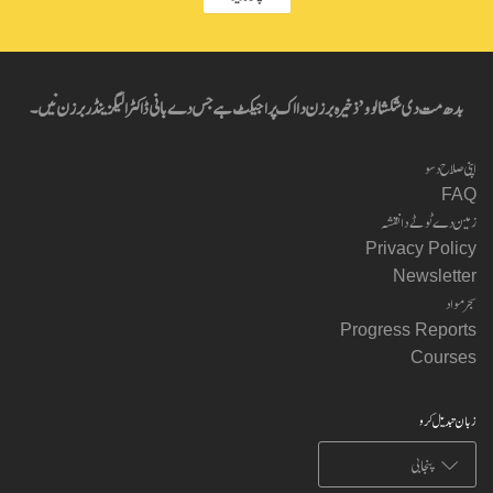
بدھ مت دی شکشا لوو’ ذخیرہ برزن دا اک پراجیکٹ ہے جس دے بانی ڈاکٹر الیگزینڈر برزن نیں۔
اپنی صلاح دسو
FAQ
زمین دے ٹوٹے دا نقشہ
Privacy Policy
Newsletter
سجر مواد
Progress Reports
Courses
زبان تبدیل کرو