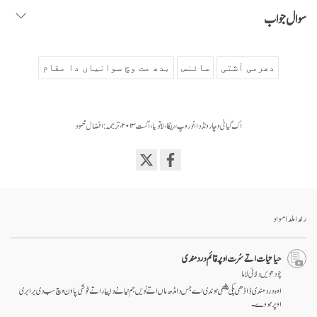
سوال جواب
دھرمی آشتی
سائنس
بدھ مت وچ سوانیاں دا مقام
اک گیانی وچار ونڈ دا انوروپ، ریگا، لاتویا، اگست ۲۰۱۳، ترجمہ: افضال محمود
Share
on
facebook
رلدا ملدا مواد
حیاتیات اتے سُرت اوپر قائم درد مندی
چودھویں دلائی لاما
اوہ درد مندی ڈاڈھی پکی پیٹھی ہوندی اے جس دا مڈھ ماں اتے نویں جم نیانے دا پیار اتے خوشی پاون وچ سب دی برابری
اوپر ہووے۔