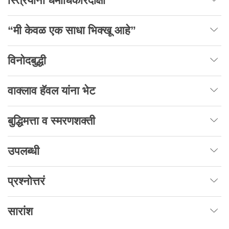
स्त्रियांना धर्माधिकारदीक्षा
“मी केवळ एक साधा भिक्खू आहे”
विनोदबुद्धी
वाक्लाव हॅवल यांना भेट
बुद्धिमत्ता व स्मरणशक्ती
उपलब्धी
प्रश्नोत्तरं
सारांश