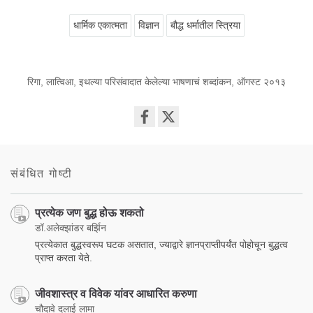
धार्मिक एकात्मता
विज्ञान
बौद्ध धर्मातील स्त्रिया
रिगा, लात्विआ, इथल्या परिसंवादात केलेल्या भाषणाचं शब्दांकन, ऑगस्ट २०१३
Share
on
facebook
संबंधित गोष्टी
प्रत्येक जण बुद्ध होऊ शकतो
डॉ.अलेक्झांडर बर्झिन
प्रत्येकात बुद्धस्वरूप घटक असतात, ज्याद्वारे ज्ञानप्राप्तीपर्यंत पोहोचून बुद्धत्व
प्राप्त करता येते.
जीवशास्त्र व विवेक यांवर आधारित करुणा
चौदावे दलाई लामा