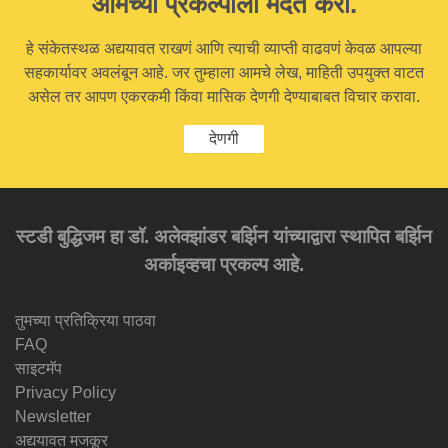
आमच्या प्रकल्पाला मदत करा.
हे संकेतस्थळ अद्ययावत राखणं आणि त्याची व्याप्ती वाढवणं केवळ आपल्या
सहकार्यावर अवलंबून आहे. जर तुम्हाला आमचे लेख, माहिती उपयुक्त वाटत
असेल तर आपण एकरकमी किंवा मासिक देणगी देण्याबाबत विचार करावा.
देणगी
स्टडी बुद्धिजम हा डॉ. अलेक्झांडर बर्झिन यांच्याद्वारा स्थापित बर्झिन
अर्काइव्हचा प्रकल्प आहे.
तुमच्या प्रतिक्रिया पाठवा
FAQ
साइटमॅप
Privacy Policy
Newsletter
अद्ययावत मजकूर