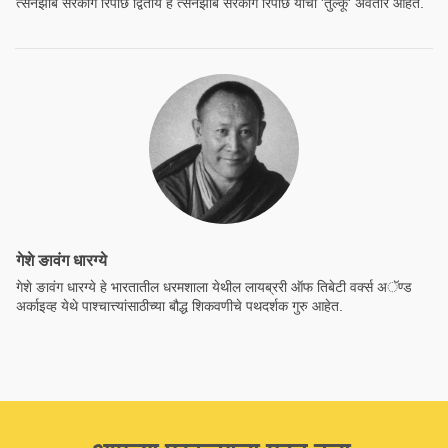
त्सेनझाब सरकॉंग रिंपोछे द्वितीय हे त्सेनझाब सरकॉंग रिंपोछे यांचा 'तुल्कू' अवतार आहेत.
गेशे ङावंग धारग्ये
गेशे ङावंग धारग्ये हे भारतातील धरमशाला येथील लायब्ररी ऑफ तिबेटी वर्क्स अॅण्ड
अर्काइव्ह येथे पाश्चात्त्यांसाठीच्या बौद्ध शिकवणीचे पथदर्शक गुरु आहेत.