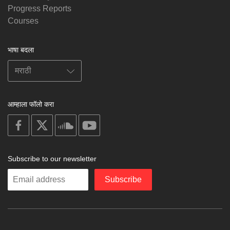
Progress Reports
Courses
भाषा बदला
आम्हाला फॉलो करा
on
on
on
on
facebook
X
soundcloud
youtube
Subscribe to our newsletter
Enter
Subscribe
your
email