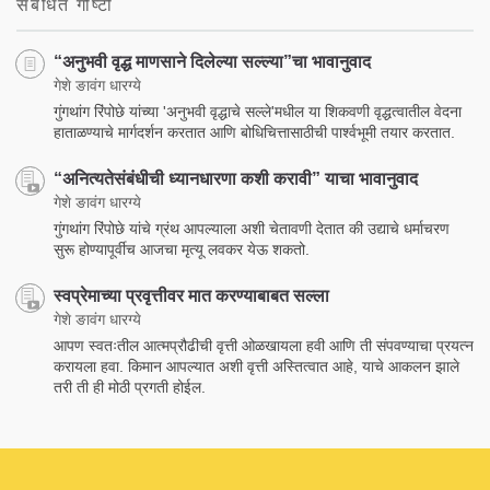
संबंधित गोष्टी
“अनुभवी वृद्ध माणसाने दिलेल्या सल्ल्या”चा भावानुवाद
गेशे ङावंग धारग्ये
गुंगथांग रिंपोछे यांच्या 'अनुभवी वृद्धाचे सल्ले'मधील या शिकवणी वृद्धत्वातील वेदना
हाताळण्याचे मार्गदर्शन करतात आणि बोधिचित्तासाठीची पार्श्वभूमी तयार करतात.
“अनित्यतेसंबंधीची ध्यानधारणा कशी करावी” याचा भावानुवाद
गेशे ङावंग धारग्ये
गुंगथांग रिंपोछे यांचे ग्रंथ आपल्याला अशी चेतावणी देतात की उद्याचे धर्माचरण
सुरू होण्यापूर्वीच आजचा मृत्यू लवकर येऊ शकतो.
स्वप्रेमाच्या प्रवृत्तीवर मात करण्याबाबत सल्ला
गेशे ङावंग धारग्ये
आपण स्वतःतील आत्मप्रौढीची वृत्ती ओळखायला हवी आणि ती संपवण्याचा प्रयत्न
करायला हवा. किमान आपल्यात अशी वृत्ती अस्तित्वात आहे, याचे आकलन झाले
तरी ती ही मोठी प्रगती होईल.