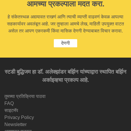
आमच्या प्रकल्पाला मदत करा.
हे संकेतस्थळ अद्ययावत राखणं आणि त्याची व्याप्ती वाढवणं केवळ आपल्या
सहकार्यावर अवलंबून आहे. जर तुम्हाला आमचे लेख, माहिती उपयुक्त वाटत
असेल तर आपण एकरकमी किंवा मासिक देणगी देण्याबाबत विचार करावा.
देणगी
स्टडी बुद्धिजम हा डॉ. अलेक्झांडर बर्झिन यांच्याद्वारा स्थापित बर्झिन
अर्काइव्हचा प्रकल्प आहे.
तुमच्या प्रतिक्रिया पाठवा
FAQ
साइटमॅप
Privacy Policy
Newsletter