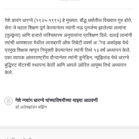
Share
on
facebook
गेशे ङावंग धारग्ये (१९२५-१९९५) हे मुख्यतः बौद्ध धर्मातील विख्यात गुरु होते.
सेरा जे मठात शिक्षण पूर्ण केल्यानंतर त्यांनी नऊ पुनर्जन्म झालेल्या लामांना
(तुल्कूंना) आणि हजारो पाश्चिमात्त्य अनुयायांना प्रशिक्षण दिले. दलाई लामांनी
त्यांची धरमशाला येथील लायब्ररी ऑफ तिबेटी वर्क्स अॅण्ड अर्काइव्ह येथे
प्रमुख शिक्षक म्हणून नियुक्ती केल्यानंतर त्यांनी तिथे १३ वर्षं अध्यापन केले.
एका व्यापक आंतरराष्ट्रीय दौऱ्यानंतर त्यांनी डुनेडिन, न्यूझिलंड येथे धारग्ये
बुद्धिस्ट सेंटरची स्थापना केली आणि आपले उर्वरित आयुष्य तिथे अध्यापन
केले.
गेशे न्गवांग धारग्ये यांच्याविषयीच्या माझ्या आठवणी
डॉ.अलेक्झांडर बर्झिन