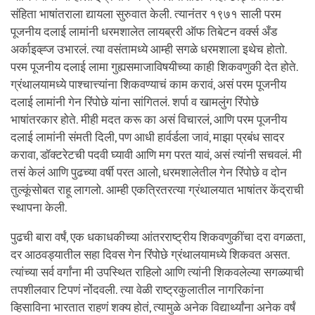
संहिता भाषांतराला द्यायला सुरुवात केली. त्यानंतर १९७१ साली परम
पूजनीय दलाई लामांनी धरमशालेत लायब्ररी ऑफ तिबेटन वर्क्स अँड
अर्काइव्ह्ज उभारलं. त्या वसंतामध्ये आम्ही सगळे धरमशाला इथेच होतो.
परम पूजनीय दलाई लामा गुह्यसमाजाविषयीच्या काही शिकवणुकी देत होते.
ग्रंथालयामध्ये पाश्चात्त्यांना शिकवण्याचं काम करावं, असं परम पूजनीय
दलाई लामांनी गेन रिंपोछे यांना सांगितलं. शर्पा व खामलुंग रिंपोछे
भाषांतरकार होते. मीही मदत करू का असं विचारलं, आणि परम पूजनीय
दलाई लामांनी संमती दिली, पण आधी हार्वर्डला जावं, माझा प्रबंध सादर
करावा, डॉक्टरेटची पदवी घ्यावी आणि मग परत यावं, असं त्यांनी सचवलं. मी
तसं केलं आणि पुढच्या वर्षी परत आलो, धरमशालेतील गेन रिंपोछे व दोन
तुल्कूंसोबत राहू लागलो. आम्ही एकत्रितरत्या ग्रंथालयात भाषांतर केंद्राची
स्थापना केली.
पुढची बारा वर्षं, एक धकाधकीच्या आंतरराष्ट्रीय शिकवणुकींचा दरा वगळता,
दर आठवड्यातील सहा दिवस गेन रिंपोछे ग्रंथालयामध्ये शिकवत असत.
त्यांच्या सर्व वर्गांना मी उपस्थित राहिलो आणि त्यांनी शिकवलेल्या सगळ्याची
तपशीलवार टिपणं नोंदवली. त्या वेळी राष्ट्रकुलातील नागरिकांना
व्हिसाविना भारतात राहणं शक्य होतं, त्यामुळे अनेक विद्यार्थ्यांना अनेक वर्षं