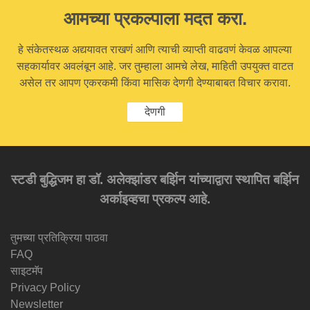
आमच्या प्रकल्पाला मदत करा.
हे संकेतस्थळ अद्ययावत राखणं आणि त्याची व्याप्ती वाढवणं केवळ आपल्या
सहकार्यावर अवलंबून आहे. जर तुम्हाला आमचे लेख, माहिती उपयुक्त वाटत
असेल तर आपण एकरकमी किंवा मासिक देणगी देण्याबाबत विचार करावा.
देणगी
स्टडी बुद्धिजम हा डॉ. अलेक्झांडर बर्झिन यांच्याद्वारा स्थापित बर्झिन
अर्काइव्हचा प्रकल्प आहे.
तुमच्या प्रतिक्रिया पाठवा
FAQ
साइटमॅप
Privacy Policy
Newsletter