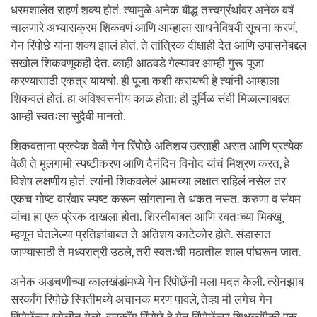
धरमशालेत राहणं शक्य होतं. त्यामुळे अनेक बौद्ध तत्त्वग्रंथांवर अनेक वर्षं
चालणारे अभ्यासक्रम शिकवणं आणि आम्हाला साधनेविषयी सूचना करणं,
गेन रिंपोछे यांना शक्य झालं होतं. ते तांत्रिक दीक्षाही देत आणि उपासनेबद्दल
सखोल शिकवणूकही देत. काही आठवडे गेल्यावर आम्ही गुरू-पूजा
करण्यासाठी एकत्र यायचो. ही पूजा कशी करायची हे त्यांनी आम्हाला
शिकवलं होतं. हा अविश्वसनीय काळ होता: ही दुर्मिळ संधी मिळाल्याबद्दल
आम्ही स्वतःला सुदैवी मानतो.
शिकवताना प्रत्येक वेळी गेन रिंपोछे अतिशय उत्साही असत आणि प्रत्येक
वेळी ते मूलगामी स्पष्टीकरण आणि दैनंदिन विनोद यांचं मिश्रण करत, हे
विशेष लक्षणीय होतं. त्यांनी शिकवलेलं आमच्या लक्षात राहिलं नसेल तर
एकच गोष्ट वारंवार स्पष्ट करून सांगताना ते थकत नसत. करुणा व संयम
यांचा हा एक प्रेरक दाखला होता. शिस्तीबाबत आणि स्वतःच्या भिक्खू
म्हणून घेतलेल्या प्रतिज्ञांबाबत ते अतिशय काटेकोर होते. संडासात
जाण्यासाठी ते मध्यरात्री उठले, तरी स्वतःची मठातील शाल पांघरून जात.
अनेक अडचणीच्या कालखंडांमध्ये गेन रिंपोछेंनी मला मदत केली. त्सेनझाब
सरकाँग रिंपोछे स्पितीमध्ये अचानक मरण पावले, तेव्हा मी लगेच गेन