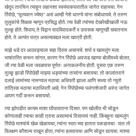
खेदूप तारचिन त्याहून लहानशा स्वयंपाकघरातील जागेत राहायचा. गेन
रिंपोछे, “मूल्यवान ज्येष्ठ” असं आम्ही गेशे धारग्ये यांना संबोधायचे. ते तरुण
तुलुकांचे शिक्षक म्हणून प्रसिद्ध होते. त्या वेळी त्यांच्या देखरेखीखाली नऊ
तुल्कू होते. शिवाय, ते विद्वान वादविवादकर्ते व उपासक म्हणूनही ख्यातनाम
होते. ते अत्यंत पात्र असल्याबद्दल मला खात्री होती.
माझे धडे दर आठवड्याला सहा दिवस असायचे. शर्पा व खामलुंग मला
भाषांतरित करून सांगत, कारण गेन रिंपोछे अवजड खाम्पा बोलीमध्ये बोलत,
जी त्या वेळी मला जवळपास पूर्णतः अनाकलनीय होती. दुसरा एक तरुण
तुल्कू झाडो रिंपोछेही माझ्या धड्यांच्या तासांना बसायचा. तो कालांतराने
दलाई लामांच्या नामग्याल मठाचा अधिपती झाला आणि सध्या तो ग्युतो
तांत्रिक मठाचा मठाधिपती आहे. गेन रिंपोछेंच्या पलंगाशेजारी अरुंद जागेत
आपण गर्दी करून बसायचो.
त्या झोपडीत कायम माशा घोंघावताना दिसत. पण खोलीत मी सोडून
कोणालाही त्याचा काही त्रास असल्याचं दिसायचं नाही. किंबहुना खामलुंग
रिंपोछे माश्यांचे खेळ खेळायचा, त्यांना स्वतःच्या हातात पकडायचा- यात तो
विलक्षण कौशल्य राखून होता, त्यांना हलवायचा आणि सोडून द्यायचा. माश्या