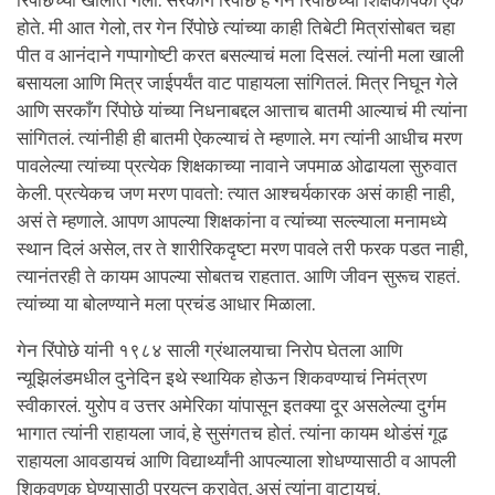
रिंपोछेंच्या खोलीत गेलो. सरकाँग रिंपोछे हे गेन रिंपोछेंच्या शिक्षकांपैकी एक
होते. मी आत गेलो, तर गेन रिंपोछे त्यांच्या काही तिबेटी मित्रांसोबत चहा
पीत व आनंदाने गप्पागोष्टी करत बसल्याचं मला दिसलं. त्यांनी मला खाली
बसायला आणि मित्र जाईपर्यंत वाट पाहायला सांगितलं. मित्र निघून गेले
आणि सरकाँग रिंपोछे यांच्या निधनाबद्दल आत्ताच बातमी आल्याचं मी त्यांना
सांगितलं. त्यांनीही ही बातमी ऐकल्याचं ते म्हणाले. मग त्यांनी आधीच मरण
पावलेल्या त्यांच्या प्रत्येक शिक्षकाच्या नावाने जपमाळ ओढायला सुरुवात
केली. प्रत्येकच जण मरण पावतो: त्यात आश्चर्यकारक असं काही नाही,
असं ते म्हणाले. आपण आपल्या शिक्षकांना व त्यांच्या सल्ल्याला मनामध्ये
स्थान दिलं असेल, तर ते शारीरिकदृष्टा मरण पावले तरी फरक पडत नाही,
त्यानंतरही ते कायम आपल्या सोबतच राहतात. आणि जीवन सुरूच राहतं.
त्यांच्या या बोलण्याने मला प्रचंड आधार मिळाला.
गेन रिंपोछे यांनी १९८४ साली ग्रंथालयाचा निरोप घेतला आणि
न्यूझिलंडमधील दुनेदिन इथे स्थायिक होऊन शिकवण्याचं निमंत्रण
स्वीकारलं. युरोप व उत्तर अमेरिका यांपासून इतक्या दूर असलेल्या दुर्गम
भागात त्यांनी राहायला जावं, हे सुसंगतच होतं. त्यांना कायम थोडंसं गूढ
राहायला आवडायचं आणि विद्यार्थ्यांनी आपल्याला शोधण्यासाठी व आपली
शिकवणूक घेण्यासाठी प्रयत्न करावेत, असं त्यांना वाटायचं.