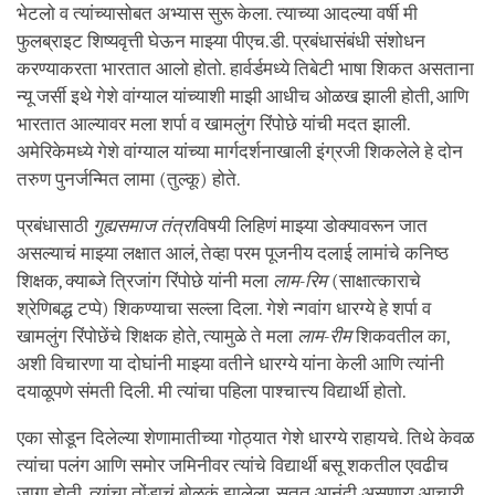
भेटलो व त्यांच्यासोबत अभ्यास सुरू केला. त्याच्या आदल्या वर्षी मी
फुलब्राइट शिष्यवृत्ती घेऊन माझ्या पीएच.डी. प्रबंधासंबंधी संशोधन
करण्याकरता भारतात आलो होतो. हार्वर्डमध्ये तिबेटी भाषा शिकत असताना
न्यू जर्सी इथे गेशे वांग्याल यांच्याशी माझी आधीच ओळख झाली होती, आणि
भारतात आल्यावर मला शर्पा व खामलुंग रिंपोछे यांची मदत झाली.
अमेरिकेमध्ये गेशे वांग्याल यांच्या मार्गदर्शनाखाली इंग्रजी शिकलेले हे दोन
तरुण पुनर्जन्मित लामा (तुल्कू) होते.
प्रबंधासाठी
गुह्यसमाज तंत्रा
विषयी लिहिणं माझ्या डोक्यावरून जात
असल्याचं माझ्या लक्षात आलं, तेव्हा परम पूजनीय दलाई लामांचे कनिष्ठ
शिक्षक, क्याब्जे त्रिजांग रिंपोछे यांनी मला
लाम-रिम
(साक्षात्काराचे
श्रेणिबद्ध टप्पे) शिकण्याचा सल्ला दिला. गेशे न्गवांग धारग्ये हे शर्पा व
खामलुंग रिंपोछेंचे शिक्षक होते, त्यामुळे ते मला
लाम-रीम
शिकवतील का,
अशी विचारणा या दोघांनी माझ्या वतीने धारग्ये यांना केली आणि त्यांनी
दयाळूपणे संमती दिली. मी त्यांचा पहिला पाश्चात्त्य विद्यार्थी होतो.
एका सोडून दिलेल्या शेणामातीच्या गोठ्यात गेशे धारग्ये राहायचे. तिथे केवळ
त्यांचा पलंग आणि समोर जमिनीवर त्यांचे विद्यार्थी बसू शकतील एवढीच
जागा होती. त्यांचा तोंडाचं बोळकं झालेला, सतत आनंदी असणारा आचारी