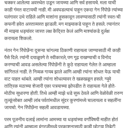
चक्कर आलेल्या अवस्थेत उडून जायच्या आणि सर्व हसायचे. मला याची
काही गंमत वाटायची नाही. मी अवघडल्याचं पाहून एकदा गेन रिंपोछे त्यांच्या
पलंगावर उभे राहिले आणि माशांना हुसकावून लावण्यासाठी त्यांनी स्वतःची
कफनी हवेत अस्ताव्यस्त झाडली. मग माझ्याकडे पाहून ते हसले. त्यानंतर
मी माझ्या धड्यांवर जास्त लक्ष केंद्रित केलं आणि माश्यांकडे दुर्लक्ष
करायला शिकलो.
नंतर गेन रिंपोछेंना दुसऱ्या चांगल्या ठिकाणी राहायला जाण्यासाठी मी काही
पैसे दिले. त्यांनी दयाळूपणे ते स्वीकारले, पण गूढ राखण्याची व विनोद
करण्याची आवड असलेल्या रिंपोछेंनी ते कुठे राहायला गेलेत ते आम्हाला
सांगितलं नाही. ते निव्वळ गायब झाले आणि आम्ही त्यांना शोधत येऊ याची
वाट पाहत थांबले. आम्ही त्यांना शोधल्यावर ते खळखळून हसले. ग्युमे
तांत्रिक मठाच्या शेजारी एका पत्र्याच्या झोपडीत ते राहायला गेले होते-
मोठीच सुधारणा होती. तिथे आम्ही माझे धडे सुरू ठेवले आणि वेळोवेळी तरुण
तुल्कूंसोबत आम्ही लांब पर्वतांमधील सुंदर कुरणांमध्ये चालायला व सहलींना
जायचो. गेन रिंपोंछेंना सहली आवडायच्या.
परम पूजनीय दलाई लामांना आमच्या या धड्यांच्या वर्गांविषयी माहीत होतं
आणि त्यांनी आम्हाला इंग्रजीमध्ये प्रकाशनासाठी काही छोट्या तिबेटी