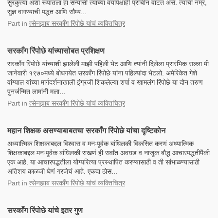
सुरकुत्या अशा रूपातला हा संन्यासी त्याच्या वयापेक्षाही प्राचीन वाटत असे. त्यांची नम्र,
सुज्ञ वागण्याची पद्धत आणि सौम्य...
Part
in
त्सेनझाब सरकाँग रिंपोछे यांचं व्यक्तिचित्र
सरकाँग रिंपोछे यांच्यासोबत प्रशिक्षण
सरकाँग रिंपोछे यांच्याशी झालेली माझी पहिली भेट आणि त्यांनी दिलेला प्रारंभिक सल्ला मी
जानेवारी १९७०मध्ये बोधगयेत सरकाँग रिंपोछे यांना पहिल्यांदा भेटलो. अमेरिकेत गेशे
वांग्याल यांच्या मार्गदर्शनाखाली इंग्रजी शिकलेल्या शर्पा व खामलंग रिंपोछे या दोन तरुण
पुनर्जन्मित लामांनी मला...
Part
in
त्सेनझाब सरकाँग रिंपोछे यांचं व्यक्तिचित्र
महान शिक्षक असण्याबाबतचा सरकाँग रिंपोछे यांचा दृष्टिकोन
अध्यात्मिक शिक्षकाबद्दल विश्वास व मनःपूर्वक बांधिलकी विकसित करणं अध्यात्मिक
शिक्षकाबद्दल मनःपूर्वक बांधिलकी राखणं ही सर्वांत अवघड व नाजूक बौद्ध आचारपद्धतींपैकी
एक आहे. या आचारपद्धतीला योग्यरित्या प्रस्थापित करण्यासाठी व ती सांभाळण्यासाठी
अतिशय काळजी घेणं गरजेचं आहे. एकदा ठोस...
Part
in
त्सेनझाब सरकाँग रिंपोछे यांचं व्यक्तिचित्र
सरकाँग रिंपोछे यांचे इतर गुण