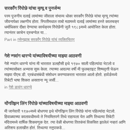
सरकाँग रिंपोछे यांचा मृत्यू व पुनर्जन्म
परम पूजनीय दलाई लामांच्या जीवाला संभाव्य धोका सरकाँग रिंपोछे यांचा मृत्यू त्यांच्या
जीवनापेक्षा लक्षणीय होता. स्पितीमधाल ताबो मठामध्ये दलाई लामांच्या हस्ते कालचक्र
धर्माधिकार दीक्षा देण्याचा कार्यक्रम रिंपोछेंनी जुलै १९८३मध्ये आयोजित केला होता.
त्यानंतर काचेन द्रुबग्येल या...
Part
in
त्सेनझाब सरकाँग रिंपोछे यांचं व्यक्तिचित्र
गेशे न्गवांग धारग्ये यांच्याविषयीच्या माझ्या आठवणी
गेशे न्गवांग धारग्ये यांना मी भारतात डलहौसी इथे १९७० साली पहिल्यांदा भेटलो व
त्यांच्यासोबत अभ्यास सुरू केला. त्याच्या आदल्या वर्षी मी फुलब्राइट शिष्यवृत्ती घेऊन
माझ्या पीएच.डी. प्रबंधासंबंधी संशोधन करण्याकरता भारतात आलो होतो. हार्वर्डमध्ये
तिबेटी भाषा शिकत असताना न्यू जर्सी...
in
गेशे ङावंग धारग्ये
योंगत्झिन लिंग रिंपोछे यांच्याविषयीच्या माझ्या आठवणी
मी जानेवारी १९७०मध्ये बोधगया इथे योंगत्झिन लिंग रिंपोछे यांना पहिल्यांदा भेटलो.
हिवाळ्याच्या कालावधीमध्ये ते नियमितपणे तिथे राहायला येत आणि तिथल्या तिबेटी
मंदिरामध्ये वार्षिक शिकवणूक देत. त्या वेळी बोधगया तितकंसं विकसित झालेलं नव्हतं आणि
अतिशय हलाखीत होतं. तिथल्या स्तुपाकडे...