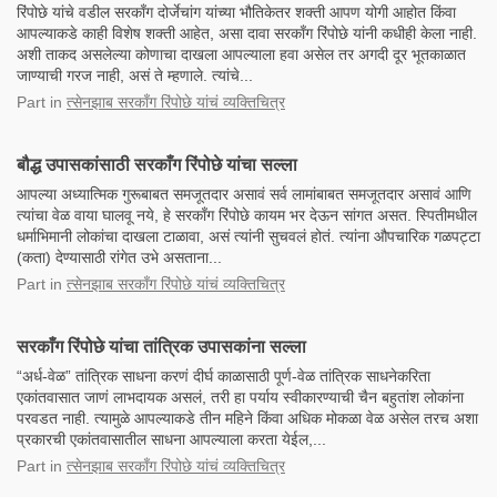
रिंपोछे यांचे वडील सरकाँग दोर्जेचांग यांच्या भौतिकेतर शक्ती आपण योगी आहोत किंवा
आपल्याकडे काही विशेष शक्ती आहेत, असा दावा सरकाँग रिंपोछे यांनी कधीही केला नाही.
अशी ताकद असलेल्या कोणाचा दाखला आपल्याला हवा असेल तर अगदी दूर भूतकाळात
जाण्याची गरज नाही, असं ते म्हणाले. त्यांचे...
Part
in
त्सेनझाब सरकाँग रिंपोछे यांचं व्यक्तिचित्र
बौद्ध उपासकांसाठी सरकाँग रिंपोछे यांचा सल्ला
आपल्या अध्यात्मिक गुरूबाबत समजूतदार असावं सर्व लामांबाबत समजूतदार असावं आणि
त्यांचा वेळ वाया घालवू नये, हे सरकाँग रिंपोछे कायम भर देऊन सांगत असत. स्पितीमधील
धर्माभिमानी लोकांचा दाखला टाळावा, असं त्यांनी सुचवलं होतं. त्यांना औपचारिक गळपट्टा
(कता) देण्यासाठी रांगेत उभे असताना...
Part
in
त्सेनझाब सरकाँग रिंपोछे यांचं व्यक्तिचित्र
सरकाँग रिंपोछे यांचा तांत्रिक उपासकांना सल्ला
“अर्ध-वेळ” तांत्रिक साधना करणं दीर्घ काळासाठी पूर्ण-वेळ तांत्रिक साधनेकरिता
एकांतवासात जाणं लाभदायक असलं, तरी हा पर्याय स्वीकारण्याची चैन बहुतांश लोकांना
परवडत नाही. त्यामुळे आपल्याकडे तीन महिने किंवा अधिक मोकळा वेळ असेल तरच अशा
प्रकारची एकांतवासातील साधना आपल्याला करता येईल,...
Part
in
त्सेनझाब सरकाँग रिंपोछे यांचं व्यक्तिचित्र