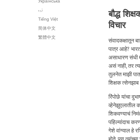
Українська
اُردو
बौद्ध शिक्
Tiếng Việt
विचार
简体中文
繁體中文
संवादकक्षातून ब
पात्र आहे? भारताम
असाधारण संधी मला
असं नाही, तर त्य
तुलनेत माझी पात्
शिक्षक त्सेनझाब
रिंपोछे यांचा दु
व्हेनेझुएलातील 
शिकवण्याचं निमंत
पहिल्यांदाच करणार
गेशे वांग्याल हे
होते. पण त्यां