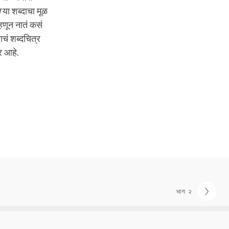
ा
या शब्दाचा मूळ
्हणून नातं कसं
ाचं शब्दचित्र
र आहे.
भाग २