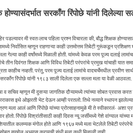
षक होण्यासंदर्भात सरकाँग रिंपोछे यांनी दिलेल्या स
ाहेर पडल्यावर मी स्वतःलाच पहिला प्रश्न विचारला की, बौद्ध शिक्षक होण्या
ध्ये निर्वासित म्हणून राहणाऱ्या काही उत्तमोत्तम तिबेटी गुरूंकडून प्रशिक्षण 
 गेल्या काही वर्षांमध्ये मिळाली होती. यांमध्ये केवळ परम पूज्य दलाई लामा
ांचे तीन दिवंगत शिक्षक आणि विविध तिबेटी परंपरांचे प्रमुख यांचाही यात समावे
रता काहीच नव्हती. परंतु, परम पूज्य दलाई लामांचे वादचर्चेमधील प्रवीण साथी
 सरकाँग रिंपोछे यांनी १९८३ साली दिलेला एक सल्ला मला या वेळी आठवला.
भाषा व सचिव म्हणून मी दुसऱ्या जागतिक दौऱ्यामध्ये त्यांच्या सोबत प्रवास करत 
काराकास इथे ओझरती भेट देऊन आम्ही परतलो. तिथे नव्याने स्थापन झालेल्या
्रण मला आलं आणि रिंपोछे यांच्या प्रोत्साहनामुळे मी ते स्वीकारलं- अशा प्
 होतो. रिंपोछे विश्रांतीसाठी काही दिवस न्यू जर्सीमध्ये गेशे वांग्याल यांच्या 
 रशियातील कलम्यक मंगोल होते आणि १९६७ मध्ये मला भेटलेले तिबेटी परंपरेचे 
च्या सोबत सखोल अभ्यास करायची संधी मला कधी मिळाली नाही.