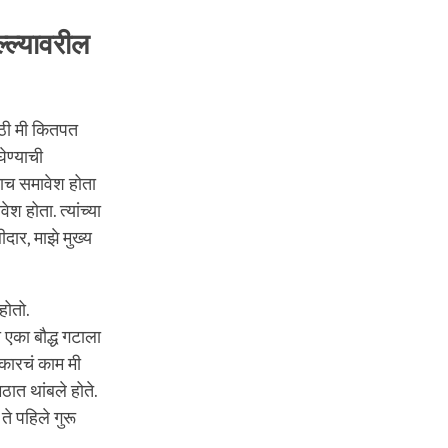
ल्ल्यावरील
साठी मी कितपत
घेण्याची
ंचाच समावेश होता
श होता. त्यांच्या
दार, माझे मुख्य
होतो.
 एका बौद्ध गटाला
रकारचं काम मी
मठात थांबले होते.
ते पहिले गुरू