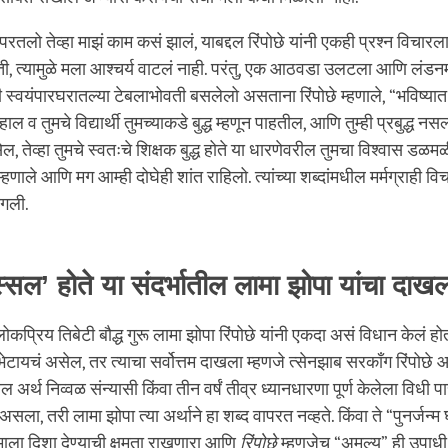
 परतलो तेव्हा माझं काम कसं झालं, याबद्दल रिंपोछे यांनी एकही प्रश्न विचारला 
ती, त्यामुळे मला आश्चर्य वाटलं नाही. परंतु, एक आठवडा उलटला आणि लंडनमध्
 स्वयंपारघरातल्या टेबलाभोवती बसलेलो असताना रिंपोछे म्हणाले, “भविष्यात 
हाल व तुमचे विद्यार्थी तुमच्याकडे बुद्ध म्हणून पाहतील, आणि तुम्ही प्रबुद्ध नसल्
ेल, तेव्हा तुमचे स्वतःचे शिक्षक बुद्ध होते या धारणेवरील तुमचा विश्वास ड
्हणाले आणि मग आम्ही दोघेही शांत राहिलो. त्यांच्या शब्दांमधील मर्मग्राही
ागली.
स्सल’ होते या संदर्भातील लामा झोपा यांचा दाख
कप्रिय तिबेटी बौद्ध गुरू लामा झोपा रिंपोछे यांनी एकदा असं विधान केलं होतं
ेटायचं असेल, तर त्याचा सर्वोत्तम दाखला म्हणजे त्सेनझाब सरकाँग रिंपोछे 
ैल अर्थ निव्वळ संन्यासी किंवा तीन वर्षं तीव्र ध्यानधारणा पूर्ण केलेला विधी 
ला, तरी लामा झोपा त्या अर्थाने हा शब्द वापरत नव्हते. किंवा ते “पुनर्जन्म
न्माला दिशा देण्याची क्षमता राखणारा आणि
रिंपोछे
म्हणजेच “अमूल्य” ही उपाध