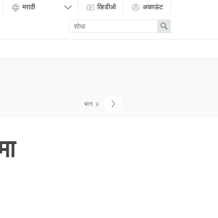
व्हिडीओ
अकाऊंट
Enter
Search
search
term
भाग २
मा