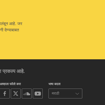
वलंबून आहे. जर
ी देण्याबाबत
चा प्रकल्प आहे.
आम्हाला फॉलो करा
भाषा बदला
on
on
on
on
facebook
X
soundcloud
youtube