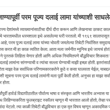
Share
Bookmark
on
facebook
ाण्यापूर्वी परम पूज्य दलाई लामा यांच्याशी साधल
त्त्य देशांमध्ये व्याख्यानांसाठीचा दीर्घ दौरा करून आणि लेखनाचा उत्कट का
ये भारतामधील धरमशाला इथे असलेल्या घरी परतलो. मी १९६९ सालापासून 
 आहे, परम पूज्य दलाई लामा यांच्या भोवती जमलेल्या तिबेटी निर्वासित समुद
 करत मी हा काळ व्यतित केला. आता मला जर्मनीत म्युनिच इथे जायचं होतं
ेने पुस्तकं लिहिता येणार होती आणि अधिक नियमितपणे बौद्धविचार शिकवता य
दलाई लामांना सांगण्याची व त्यांचा सल्ला घेण्याची माझी इच्छा होती. इतरांसाठी
िता माझा वेळ सर्वाधिक परिणामकारकतेने कुठे व कसा घालवता येईल, याबद्दल
शी सूचना परम पूज्य दलाई लामांनी मला पूर्वी केली होती. अनुभव हा माझा सर्व
र होता.
पूर्वी हार्वर्ड विद्यापीठातील पौर्वात्य भाषा व संस्कृत आणि भारतीय अभ्यास या
ंध लिहिण्याकरिता फुलब्राइट स्कॉलर म्हणून मी भारतात आलो होतो, तेव्हा प
्यांदा भेटलो. त्या काळी तिबेटी बौद्धविचार हा एक मृत विषय म्हणून अकादमिक