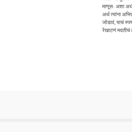
माणूस- अशा अर्थी
अर्थ त्यांना अभि
जोडावं, याचं स्प
रेखाटणं मदतीचं ठ