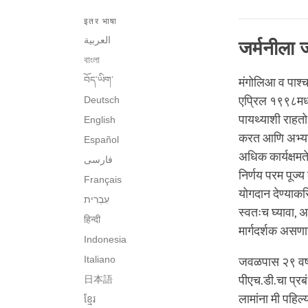
इतर भाषा
العربية
जर्मनीला ज
বাংলা
བོད་ཡིག་
मंगोलिआ व पाश्चा
Deutsch
एप्रिल १९९८मध्
पायथ्याशी राहतो
English
करत आणि अभ्यास
Español
अधिक कार्यक्षमत
فارسی
निर्णय परम पूज्य 
Français
योगदान देण्याकर
स्वतःच घ्यावा, अ
हिन्दी
मार्गदर्शक असणा
Indonesia
Italiano
जवळपास २९ वर्षां
日本語
पीएच.डी.चा प्रब
लामांना मी पहिल
ខ្មែរ