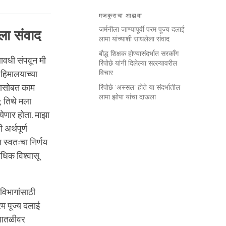
मजकुराचा आढावा
जर्मनीला जाण्यापूर्वी परम पूज्य दलाई
ेला संवाद
लामा यांच्याशी साधलेला संवाद
बौद्ध शिक्षक होण्यासंदर्भात सरकाँग
लावधी संपवून मी
रिंपोछे यांनी दिलेल्या सल्ल्यावरील
विचार
हिमालयाच्या
ायासोबत काम
रिंपोछे ‘अस्सल’ होते या संदर्भातील
लामा झोपा यांचा दाखला
; तिथे मला
ेणार होता. माझा
 अर्थपूर्ण
 स्वतःचा निर्णय
ाधिक विश्वासू
 विभागांसाठी
रम पूज्य दलाई
 पातळीवर