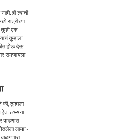
नाही. ही त्यांची
ये रात्रीच्या
तुम्ही एक
याचं तुम्हाला
ळमळीत होऊ देऊ
 विचार समजायला
ला
 की, तुम्हाला
आहेत.
लामा
या
पार पाडणारा
 घेतलेला लामा”-
ी बाळगणारा