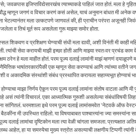
 जवळपास इजिप्तविद्येसारखंच त्याच्याकडे पाहिलं जात होतं. मला हे गृहि
बौद्ध म्हणून जगणं व विचार करणं कसं असेल, याचं अनुमान बांधत मी अनेक वर
ंना भेटल्यानंतर मला उत्कटपणे जाणवलं की, ही प्राचीन परंपरा अजूनही जिव
मजलेला व तिचं मूर्त रूप असलेला गुरू माझ्या समोर होता.
्सल शिकवण व प्रशिक्षण घेण्याची संधी मला द्यावी, अशी विनंती मी काही महिन
ली. त्यांची सेवा करायची माझी इच्छा होती आणि माझ्या स्वतःवर प्रचंड काम 
यक्षम ठरेन हे मला माहीत होतं. परम पूज्य दलाई लामांनी माझं म्हणणं दयाळूपणे मा
 नैमित्तिक भाषांतरकारांपैकी एक म्हणून सेवा करण्याचं आणि त्यांच्या वतीने 
यांशी व अकादमिक संस्थांशी संबंध प्रस्थापित करायला सहाय्यभूत होण्याचं भ
 होण्याचा माझा निर्णय ऐकून परम पूज्य दलाई लामांना संतोष वाटला आणि मी प
े असं त्यांनी विचारलं. एका आध्यात्मिक गुरूशी असलेल्या संबंधांविषयी लिह
ंना सांगितलं. धरमशाला इथे परम पूज्य दलाई लामांसमवेत ‘नेटवर्क ऑफ वेस्टर्न 
न बैठकींना मी उपस्थित राहिलो. या विषयाबाबत पाश्चात्त्यांना ज्या समस्यांना स
 पूज्य दलाई लामांचा दृष्टिकोन मला त्या वेळी चांगला समजला. प्रत्यक्षात 
ब्ध आहेत, हा या समस्येचा मुख्य स्त्रोत असल्याची लक्षणीय टिप्पणी त्यांनी 