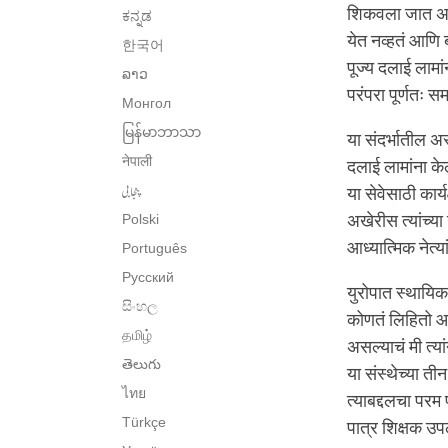
शिकवला जात असे;
ಕನ್ನಡ
येत नव्हतं आणि 
한국어
पूज्य दलाई लामा
ລາວ
परंपरा पूर्णतः स
Монгол
မြန်မာဘာသာ
या संदर्भातील अस
नेपाली
दलाई लामांना के
پنجابی
या सेवेसाठी कार्
Polski
अखेरीस त्यांच्या
आध्यात्मिक नेत्
Português
Русский
युरोपात स्थायिक
සිංහල
कोणतं लिहितो आह
தமிழ்
असल्याचं मी त्या
తెలుగు
या संस्थेच्या ती
ไทย
त्याबद्दलचा परम
Türkçe
पात्र शिक्षक उपल