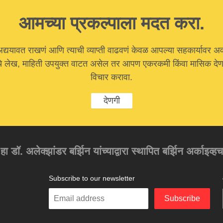
आमच्या प्रकल्पाला मदत करा.
अद्ययावत राखणं आणि त्याची व्याप्ती वाढवणं केवळ आपल्या सहकार्यावर अ
चे लेख, माहिती उपयुक्त वाटत असेल तर आपण एकरकमी किंवा मासिक देणग
विचार करावा.
देणगी
 हा डॉ. अलेक्झांडर बर्झिन यांच्याद्वारा स्थापित बर्झिन अर्काइव्ह
Subscribe to our newsletter
Enter
Subscribe
your
email