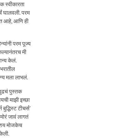
तक स्वीकारता
्षं घालवली. परम
ंत आहे, आणि ही
्यांनी परम पूज्य
केल्यानंतरच मी
न्य केलं.
जगभरातील
ाग्य मला लाभलं.
ुढचं पुस्तक
ायची माझी इच्छा
बुद्धिस्ट टीचर्स’
ामोरं जावं लागतं
अतिशय मोजकेच
केली.