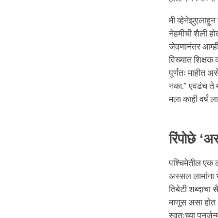
मी व्हेनेझुएलाहून
नेहमीची शैली हो
जेवणानंतर आम्ही
विख्यात शिक्षक व्
पूर्णतः माहीत अस
नका.” एवढंच ते म
मला काही वर्षं ल
रिंपोछे ‘अ
पश्चिमेतील एक लो
अस्सल लामांना भ
तिबेटी शब्दाचा स
माणूस असा होत अस
स्वतःच्या पुनर्ज