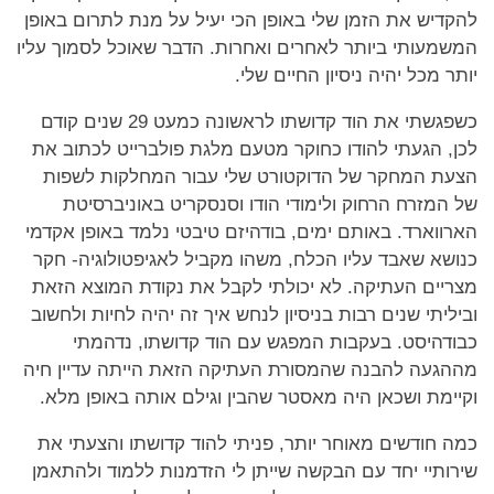
להקדיש את הזמן שלי באופן הכי יעיל על מנת לתרום באופן
המשמעותי ביותר לאחרים ואחרות. הדבר שאוכל לסמוך עליו
יותר מכל יהיה ניסיון החיים שלי.
כשפגשתי את הוד קדושתו לראשונה כמעט 29 שנים קודם
לכן, הגעתי להודו כחוקר מטעם מלגת פולברייט לכתוב את
הצעת המחקר של הדוקטורט שלי עבור המחלקות לשפות
של המזרח הרחוק ולימודי הודו וסנסקריט באוניברסיטת
הארווארד. באותם ימים, בודהיזם טיבטי נלמד באופן אקדמי
כנושא שאבד עליו הכלח, משהו מקביל לאגיפטולוגיה- חקר
מצריים העתיקה. לא יכולתי לקבל את נקודת המוצא הזאת
וביליתי שנים רבות בניסיון לנחש איך זה יהיה לחיות ולחשוב
כבודהיסט. בעקבות המפגש עם הוד קדושתו, נדהמתי
מההגעה להבנה שהמסורת העתיקה הזאת הייתה עדיין חיה
וקיימת ושכאן היה מאסטר שהבין וגילם אותה באופן מלא.
כמה חודשים מאוחר יותר, פניתי להוד קדושתו והצעתי את
שירותיי יחד עם הבקשה שייתן לי הזדמנות ללמוד ולהתאמן