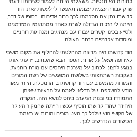
בתורות האותנטיות. משאלתי הייתה לעמוד לשירותו וידעתי
שרק עבודה עצמית עצומה תאפשר לי לעשות זאת. הוד
קדושתו נתן את הסכמתו לכך ברוב אדיבותו. בסופו של דבר,
הייתה לי הזכות הגדולה לשרת כאחד ממתרגמיו המזדמנים
ולסייע בכינון קשרים עבורו עם מנהיגים ומנהיגות רוחניים
ומוסדות אקדמיים ברחבי העולם.
הוד קדושתו היה מרוצה מהחלטתי להחליף את מקום מושבי
לאירופה ושאל על אודות הספר הבא שאכתוב. יידעתי אותו
בנוגע לרצוני לכתוב על מערכת היחסים עם מורה רוחני/ת.
בעקבות השתתפותי בשלושת המפגשים של רשת המורים
והמורות מהמערב עם הוד קדושתו בדהרמסלה, הייתי מאוד
מודע להשקפתו של הדלאי לאמה על הבעיות שאיתן
התמודדו בני ובנות המערב ביחס לנושא הזה. הנקודה
היחידה שהוד קדושתו הוסיף עכשיו הייתה שהמקור העיקרי
של הקושי הוא שלכל כך מעט מורים ומורות יש באמת
הכישורים הנדרשים לכך.