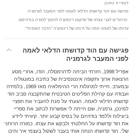
on
לצפייה בתוכן
facebook
פגישה עם הוד קדושתו הדלאי לאמה לפני המעבר לגרמניה
הרהורים לגבי עצתו של סרקונג רינפוצ'ה להפוך למורה בודהיסט.
עדותו של לאמה זופה על היותו של רינפוצ'ה "הדבר האמיתי".
פגישה עם הוד קדושתו הדלאי לאמה
לפני המעבר לגרמניה
אפריל 1998, חזרתי הביתה לדהרמסלה, הודו, אחרי מסע
הרצאות ארוך ותקופה אינטנסיבית של כתיבה במונגוליה
ובמערב. חייתי למרגלות הרי ההימלאיה מאז 1969, בלמידה
ועבודה עם קהילת הפליטים הטיבטית שהתקבצה סביב הוד
קדושתו הדלאי לאמה. הגעתי על מנת להעביר את חפציי
למינכן, גרמניה, שם הייתה לי אפשרות לכתוב את ספריי
ביעילות וללמד בודהיזם על בסיס קבוע יותר. קיוויתי ליידע
את הוד קדושתו על החלטתי ולבקש את עצתו. כמורה הרוחני
שלי, הוד קדושתו הנחה אותי בעבר לשקול בעצמי איך והיכן