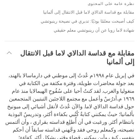
on
نظرة عامة على المحتوى
facebook
مقابلة مع قداسة الدالاي لاما قبل الانتقال إلى ألمانيا
كيف أصبحت معلمًا بوذيًا: تدبري في نصيحة رينبوتشي‎‎‎‎
شهادة لاما زوبا عن أن رينبوتشي معلم حقيقي
مقابلة مع قداسة الدالاي لاما قبل الانتقال
إلى ألمانيا
في إبريل عام ١٩٩٨م عُدتُ إلى موطني في دارماسالا بالهند،
بعد جولة محاضرات طويلة، وفترة مكثفة من الكتابة في
منغوليا والغرب. لقد كنتُ أحيا على سُفُوحِ الهيمالايا منذ عام
١٩٦٩ م،أدرُسْ وأعمل مع مجتمع اللاجئين التبتيين المتجمعين
حول قداسة الدالاي لاما. والآن عُدتُ لأنقل أشيائي إلى ميونيخ
بألمانيا؛ حيثُ يمكنني كتابةُ كُتُبي بكفاءة أكثر، وتدريسُ البوذية
بانتظام أكثر. ورغبت في أن أُطلِع قداسته بقراري ، وأن ألتمس
نصيحته، وكمعلم روحي فقد وجَّهني قداسته سابقاً أن أحكم
بنفسي كيف وأين يمكنني قضاء وقتي بشكل أكثر كفاءة؛