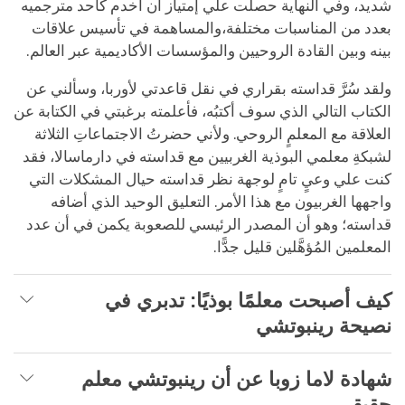
شديد، وفي النهاية حصلت علي إمتياز أن أخدم كأحد مترجميه
بعدد من المناسبات مختلفة،والمساهمة في تأسيس علاقات
بينه وبين القادة الروحيين والمؤسسات الأكاديمية عبر العالم.
ولقد سُرَّ قداسته بقراري في نقل قاعدتي لأوربا، وسألني عن
الكتاب التالي الذي سوف أكتبُه، فأعلمته برغبتي في الكتابة عن
العلاقة مع المعلمٍ الروحي. ولأني حضرتُ الاجتماعاتِ الثلاثة
لشبكةِ معلمي البوذية الغربيين مع قداسته في دارماسالا، فقد
كنت علي وعيٍ تامٍ لوجهة نظر قداسته حيال المشكلات التي
واجهها الغربيون مع هذا الأمر. التعليق الوحيد الذي أضافه
قداسته؛ وهو أن المصدر الرئيسي للصعوبة يكمن في أن عدد
المعلمين المُؤهَّلين قليل جدًّا.
كيف أصبحت معلمًا بوذيًا: تدبري في
نصيحة رينبوتشي‎‎‎‎
شهادة لاما زوبا عن أن رينبوتشي معلم
حقيقي