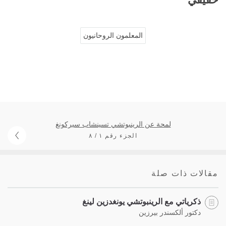
المعلمون الروحانيون
لمحة عن الرينبوتشي تسينشاب سيركونغ
الجزء رقم ١ / ٨
مقالات ذات صلة
ذكرياتي مع الرينبوتشي يونغدزين لينغ
دكتور ألكسندر بيرزين