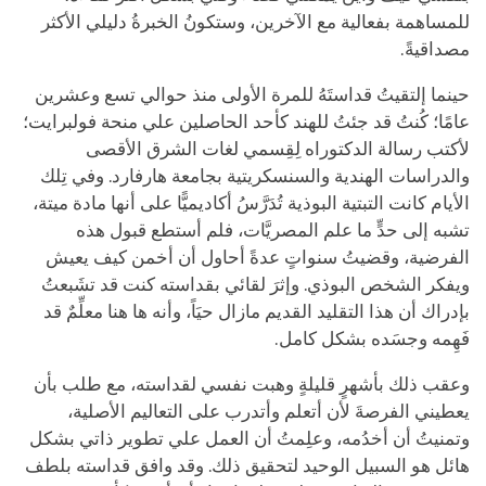
للمساهمة بفعالية مع الآخرين، وستكونُ الخبرةُ دليلي الأكثر
مصداقيةً.
حينما إلتقيتُ قداستَهُ للمرة الأولى منذ حوالي تسع وعشرين
عامًا؛ كُنتُ قد جئتُ للهند كأحد الحاصلين علي منحة فولبرايت؛
لأكتب رسالة الدكتوراه لِقِسمي لغات الشرق الأقصى
والدراسات الهندية والسنسكريتية بجامعة هارفارد. وفي تِلك
الأيام كانت التبتية البوذية تُدَرَّسُ أكاديميًّا على أنها مادة ميتة،
تشبه إلى حدٍّ ما علم المصريَّات، فلم أستطع قبول هذه
الفرضية، وقضيتُ سنواتٍ عدةً أحاول أن أخمن كيف يعيش
ويفكر الشخص البوذي. وإثرَ لقائي بقداسته كنت قد تشَبعتُ
بإدراك أن هذا التقليد القديم مازال حيَاً، وأنه ها هنا معلِّمٌ قد
فَهِمه وجسَده بشكل كامل.
وعقب ذلك بأشهرٍ قليلةٍ وهبت نفسي لقداسته، مع طلب بأن
يعطيني الفرصةَ لأن أتعلم وأتدرب على التعاليم الأصلية،
وتمنيتُ أن أخدُمه، وعلِمتُ أن العمل علي تطوير ذاتي بشكل
هائل هو السبيل الوحيد لتحقيق ذلك. وقد وافق قداسته بلطف