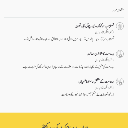
متعلقہ مواد
تسنژاب سرکونگ رنپوچے کی ایک تصویر
ڈاکٹر الیگزینڈر برزن
تسنژاب سرکونگ رنپوچے تقدس مآب چودھویں دلائی لاما کا نائب اتالیق، اور ماہر مناظرہ کار ساتھی تھا۔
بدھ مت کا متوازن مطالعہ
ڈاکٹر الیگزینڈر برزن
بدھ مت کی مشق کے لئیے ذہانت، جذباتیت اور عقیدت کے درمیان توازن قائم رکھنے کی ضرورت ہے۔
بدھ مت کے متعلق عام غلط فہمیاں
ڈاکٹر الیگزینڈر برزن
بودھی تعلیمات کے متعلق بعض بڑی غلط فہمیوں کی وضاحت
ہمارے پراجیکٹ کی مدد کیجئیے