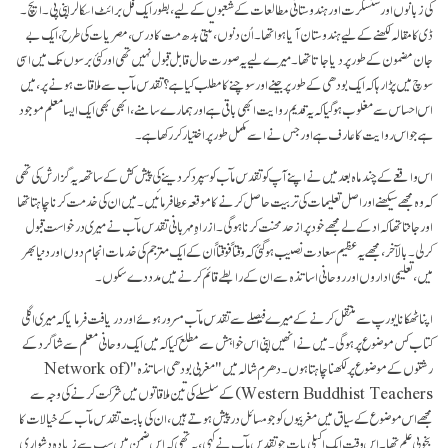
کی زبانوں اور سنسکرت اور ہندوستانی مطالعات کے شعبوں کے لیے، بطور ایک فل برائٹ اسکالر اپنی پی۔ ایچ۔
ڈی کا مقالہ لکھنے کے لیے ہندوستان آیا ہوا تھا۔ اُن دنوں، تبتی بدھ مت کا درس، مصریات کی طرح، ایک بے
جان مضمون کے طور پر دیا جاتا تھا۔ میرے لیے یہ صورت حال قابل قبول نہیں تھی اور کئی برسوں تک میں اسی
سوچ میں پڑا رہا کہ ایک بودھی کے طور پر جینے اور سوچنے کا مطلب کیا ہے؟ تقدس مآب سے ملاقات ہونے پر، میں
اس احساس سے مغلوب ہو گیا کہ یہ قدیم روایت ابھی باقی ہے اور ہمارے سامنے، ابھی بھی ایک ایسا معلم موجود
ہے جو اس روایت کا عارف ہے اور جس نے اسے مکمل طور پر اختیار کر رکھا ہے۔
اس واقعے کے چند ماہ بعد میں نے اپنے آپ کو تقدس مآب کو سپرد کردینے کی پیش کش کے ساتھہ یہ گزارش کی تھی
کہ وہ مجھے سیکھنے اور اصل تعلیمات کی تربیت حاصل کرنے کا موقعہ عطا فرمائیں۔ میں ان کی خدمت کرنا چاہتا تھا
اور جانتا تھا کہ اد کے لےٴ مجھے خود پر از حد محنت کرنا ہو گی۔ ازراہِ مہربانی تقدس مآب نے میری درخواست قبول
کرلی۔ بالآخر، مجھے یہ عظیم سعادت نصیب ہوگئی کہ وقتاً فوقتاً ان کے ایک مترجم کی خدمات انجام دوں اور دنیا بھر
میں، تعلیمی اداروں اور روحانی اساتذہ سے ان کے رابطے قائم کرنے میں مدد دے سکوں۔
اپنا ٹھکانا یورپ سے منتقل کرنے کے میرے فیصلے سے تقدس مآب مسرور ہوئے اور دریافت فرمایا کہ میری اگلی
کتاب کس موضوع پر ہو گی۔ میں نے انھیں اپنی اس خواہش سے مطلع کیا کہ میں ایک روحانی معلم سے شاگرد کے
رشتوں کے موضوع پر لکھنا چاہتا ہوں۔ دھرم شالہ میں "مغربی بودھی اساتذہ" (
Network of
Western Buddhist Teachers
) کے سلسلے کی تین ملاقاتوں میں شرکت کرنے کی وجہ سے
مجھے اس موضوع کے سیاق میں مغربیوں کو جو مسائل در پیش ہوتے ہیں، ان کی بابت تقدس مآب کے خیالات کا
بخوبی علم تھا۔ اس وقت ایک اکیلی بات جو تقدس مآب نے کہی، یہ تھی کہ اس ضمن میں سب سے زیادہ دشواری