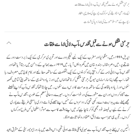
facebook
جرمنی منتقل ہونے سے قبل تقدس مآب دلائی لاما سے ملاقات
ایک بودھی استاد بننے کی سرکونگ رنپوچے کی صلاح پر افکار
رنپوچے کے "وستو" ہونے کی لاما زوپا کی شہادت
جرمنی منتقل ہونے سے قبل تقدس مآب دلائی لاما سے ملاقات
اپریل ۱۹۹۸ء میں، منگولیا اور مغرب کے ایک لمبے لیکچر دورے اور تحریری سرگرمی کے ایک زبردست دور کے
خاتمے پر، میں دھرمشالہ، ہندوستان میں گھر واپس آیا۔ میں ۱۹۶۹ء سے ہمالیہ کے دامن میں رہتا آیا تھا اور
تقدس مآب دلائی لامہ کے گرد تبتی پناہ گزینوں کے ایک جمگھٹ کے ساتھہ مطالعے اور کام کاج میں مصروف رہا
تھا۔ اب مجھے اپنا سارا سامان میونخ، جرمنی منتقل کرنا تھا جہاں میں اور زیادہ تندہی کے ساتھہ اپنی کتابیں لکھہ
سکوں اور زیادہ باقاعدگی کے ساتھہ بدھ مت کا درس دے سکوں۔ میں چاہتا تھا کہ تقدس مآب کو اپنے فیصلے
سے آگاہ کردوں اور ان سے مشورے کی درخواست کروں۔ میرے روحانی معلم کے طور پر، تقدس مآب نے
مجھے پہلے سے یہ ہدایت دے رکھی تھی کہ دوسروں کے تئیں اپنے حصے کی ذمے داری بامعنی طریقے سے پوری
کرنے کے لیے، یہ فیصلہ خود مجھی کو کرنا چاہیے کہ میں اپنے وقت کا سب سے موثر استعمال کس طرح اور کہاں
کروں۔ تجربہ ہی میرا سب سے لائق اعتماد رہ نما ثابت ہوگا۔
انتیس برس پہلے جب تقدس مآب سے میری پہلی ملاقات ہوئی تھی، اس وقت میں ہارورڈ یونیورسٹی کے مشرق بعید