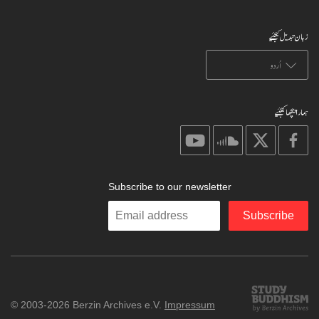
زبان تبدیل کیجئیے
ہمارا پیچھا کیجئیے
on
on
on
on
youtube
soundcloud
X
facebook
Subscribe to our newsletter
Enter
Subscribe
your
email
Study
© 2003-2026 Berzin Archives e.V.
Impressum
Buddhism