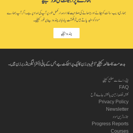
ہماری ویب سائٹ کو چلانے اور بڑھانے کی صلاحیت کا دارومدار مکمل طور پر آپ کی امداد پر ہے۔ اگر آپ ہمارے
مواد کو مفید پاتے ہیں تو یکمشت یا ماہانہ چندہ دینے پر غور کیجئیے۔
چندہ دیجئیے
بدھ مت کا مطالعہ کیجئیے’ ذخیرہ برزن کا ایک پراجیکٹ ہے جس کے بانی ڈاکٹر الیگزینڈر برزن ہیں۔
اپنی راۓ سے مطلع کیجئیے
FAQ
نقشہ قطعۂ زمین یا نقشہ جاۓ وقوع
Privacy Policy
Newsletter
تازہ ترین مواد
Progress Reports
Courses