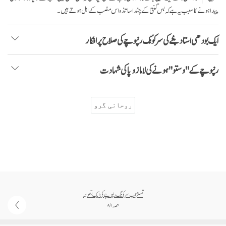
پیدا ہونے کا سبب یہ ہے کہ بس گنتی کے چند اساتذہ اس منصب کے اہل ہوتے ہیں۔
ایک بودھی استاد بننے کی سرکونگ رنپوچے کی صلاح پر افکار
رنپوچے کے "وستو" ہونے کی لاما زوپا کی شہادت
روحانی گرو
تسنژاب سرکونگ رنپوچے کی ایک تصویر
حصہ ۱ / ۸