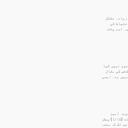
زیادہ مشکل
حتیاط کی
ہ اسے پختہ
عوی نہیں کیا
شخص کی مثال
ہیں ہے۔ ایسی
وجہ آمیز
د (کاتا) پیش
جب تک کہ سجدہ