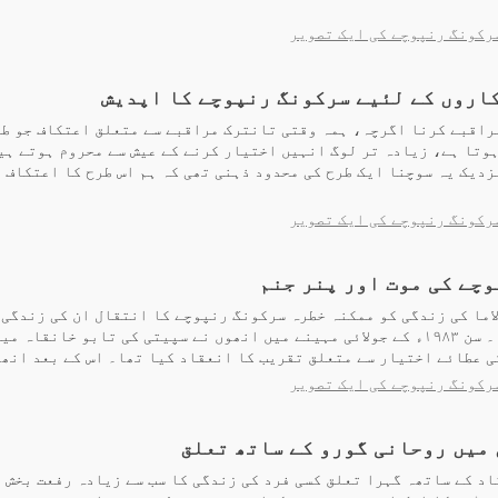
رکونگ رنپوچے کی ایک تصویر
اروں کے لئیے سرکونگ رنپوچے کا اپدیش
راقبے کرنا اگرچہ، ہمہ وقتی تانترک مراقبے سے متعلق اعتکاف جو طو
وتا ہے، زیادہ تر لوگ انہیں اختیار کرنے کے عیش سے محروم ہوتے ہی
دیک یہ سوچنا ایک طرح کی محدود ذہنی تھی کہ ہم اس طرح کا اعتکاف 
رکونگ رنپوچے کی ایک تصویر
چے کی موت اور پنر جنم
لاما کی زندگی کو ممکنہ خطرہ سرکونگ رنپوچے کا انتقال ان کی زندگی
غیر معمولی تھا۔ سن ۱۹۸۳ء کے جولائی مہینے میں انھوں نے سپیتی کی تابو خانقاہ 
 عطائے اختیار سے متعلق تقریب کا انعقاد کیا تھا۔ اس کے بعد انھوں
رکونگ رنپوچے کی ایک تصویر
میں روحانی گورو کے ساتھ تعلق
د کے ساتھہ گہرا تعلق کسی فرد کی زندگی کا سب سے زیادہ رفعت بخش 