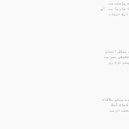
ھ پڑھنے سے
 جارہا ہے۔ آپ
 ایک استاد
 ہیکل انسان
حقیقی عمر سے
نی نرم رو
ی پہلی ملاقات
 اور کھام لُنگ
جھے ان سے