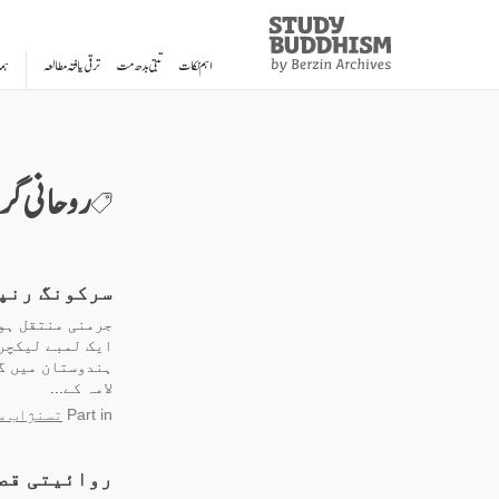
Study
Clos
Buddhism
اہم نکات
تبتی بدھ مت
ترقی یافتہ مطالعہ
ہم
Home
روحانی گر
سرکونگ رنپو
ایک لمبے لیکچر
لامہ کے...
in
Part
تسنژاب س
روائیتی قصے