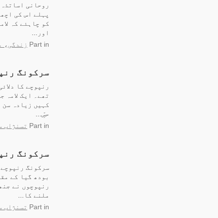
روحانی اساتذہ ک
پہلے اس کی اچھی
کو چاہئے کہ لام
اور...
in
Part
زندگی، م
سرکونگ رنپو
رنپوچے کا دلائی
تھے۔ ایک لامہ ج
کہیں زیادہ سن 
حسِّ...
in
Part
تسنژاب س
سرکونگ رنپ
سرکونگ رنپوچے س
رنپوچوں نے جنھ
ملنے کا...
in
Part
تسنژاب س