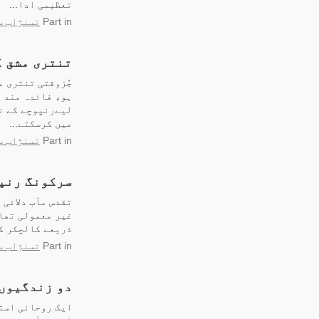
تعظیمی ادا...
in
Part
تسنژاب س
تنتری مشق ک
جُزوقتی تنتری م
ہو، فائدہ مند ہ
لیےرنپوچے کے نز
میں کرسکتے...
in
Part
تسنژاب س
سرکونگ رنپو
تقدس مآب دلائی 
ذریعے کالچکر کی
in
Part
تسنژاب س
دو زندگیوں 
ایک روحانی استا