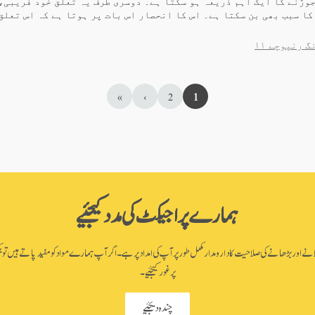
وڑنے کا ایک اہم ذریعہ ہو سکتا ہے۔ دوسری طرف یہ تعلق خود فریبی، 
ا سبب بھی بن سکتا ہے۔ اس کا انحصار اس بات پر ہوتا ہے کہ اس تعلق
 رنپوچے ۱۱
»
›
2
1
ہمارے پراجیکٹ کی مدد کیجئیے
اور بڑھانے کی صلاحیت کا دارومدار مکمل طور پر آپ کی امداد پر ہے۔ اگر آپ ہمارے مواد کو مفید پاتے ہیں تو یک
پر غور کیجئیے۔
چندہ دیجئیے