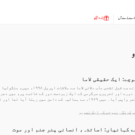
ارے بارے میں
چندہ دیجئیے
و
چے: ایک حقیقی لاما
جرمنی منتقل ہونے سے قبل تقدس مآب دلائی لاما سے ملاقات
 دورے اور تحریری سرگرمی کے ایک زبردست دور کے خاتمے پر، میں دھر
ہندوستان میں گھر واپس آیا۔ میں ۱۹۶۹ء سے ہمالیہ کے دامن میں رہتا آیا ت
رکونگ رنپوچے کی ایک تصویر
 کہانیاں: اساتذہ، انسانی پنر جنم اور موت