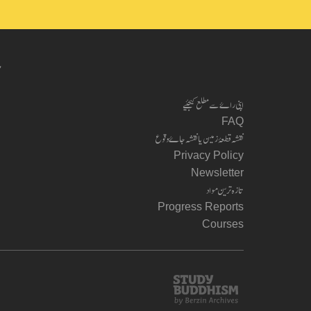
ب
اپنی راۓ سے مطلع کیجئیے
FAQ
نقشہ قطعۂ زمین یا نقشہ جاۓ وقوع
Privacy Policy
Newsletter
تازہ ترین مواد
Progress Reports
Courses
Study
Buddhism