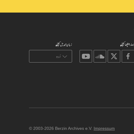
مارا پیچھا کیجئیے
زبان تبدیل کیجئیے
on
on
on
on
youtube
soundcloud
X
facebook
© 2003-2026 Berzin Archives e.V.
Impressum