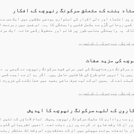
تاد بننے کے متعلق سرکونگ رنپوچے کے افکار
و پر اعتماد اور دلی اقرار کی استواری بودھی مشقوں میں ایک سب سے 
کسی روحانی گُرُو سے مکمل قلبی وابستگی کا ہے۔ اس ضمن میں زبردست ا
تاکہ یہ وابستگی مناسب طور پر قائم اور محفوظ رکھی جائے۔ ایک مرتب
رکونگ رنپوچے کی ایک تصویر
چے کی مزید صفات
، سرکونگ دورجے-چینگ کی غیر مرئی قوت سرکونگ رنپوچے نے کبھی یہ د
ہیں یا انہیں خاص طرح کی طاقتیں حاصل ہیں۔ اگر ہم ان سے ایسے کسی 
کہتے تھے کہ ہمیں اس کے لیے صرف ماضی بعید میں جھانکنے کی ضرورت ن
رکونگ رنپوچے کی ایک تصویر
اروں کے لئیے سرکونگ رنپوچے کا اپدیش
و سے رواداری کا سلوک سرکونگ رنپوچے ہمیشہ تمام لاماؤں کے تئیں ت
ر ان کا وقت ضایع نہ کرنے پر زور دیتے تھے۔ انھیں تقریباتی گلوبن
ر باندھتے ہوئے، سپیتی میں ان کے معتقدین، اس وقت تک منتظر رہتے 