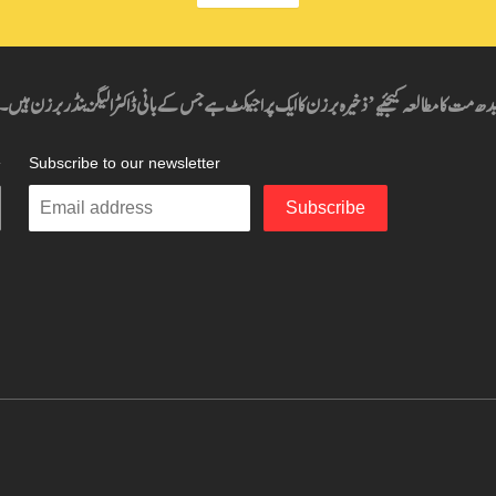
دھ مت کا مطالعہ کیجئیے’ ذخیرہ برزن کا ایک پراجیکٹ ہے جس کے بانی ڈاکٹر الیگزینڈر برزن ہیں۔
ہ
Subscribe to our newsletter
Enter
Subscribe
your
email