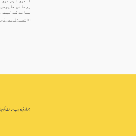
انھیں آپس میں ج
روحانی مایوسی ک
بنانے کے لیے...
in
تسنژاب سرکونگ
ہماری ویب سائٹ کو چلانے 