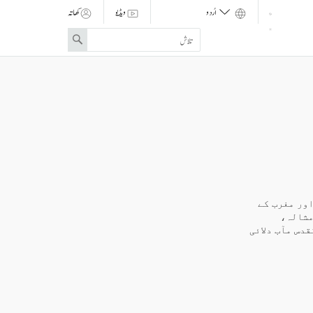
ویڈیو
کھاتہ
Enter
Search
search
term
 اپریل ۱۹۹۸ء میں، منگولیا اور مغرب کے
مشالہ،
ھا اور تقدس مآب دلائی