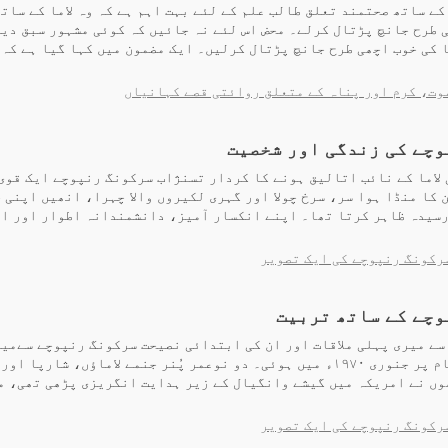
ے ساتھ صحتمند تعلق طالب علم کے لئے بہت اہم ہے کہ وہ لاما کے سات
 طرح جانچ پڑتال کرلے۔ محض اس لئے نہ جائیں کہ کوئی مشہور سبق دیا
ا کی خوب اچھی طرح جانچ پڑتال کرلیں۔ ایک مضمون میں کہا گیا ہے کہ
وت، کرم اور پناہ کے متعلق روائتی قصے کہانیاں
چے کی زندگی اور شخصیت
 لاما کے نائب اتالیق ہونے کا کردار تسنژاب سرکونگ رنپوچے ایک قوی
ن کا منڈا ہوا سر، سرخ چولا اور گہری لکیروں والا چہرا، انھیں اپنی 
رسیدہ ظاہر کرتا تھا۔ اپنے انکسار آمیز، دانشمندانہ اطوار اور اپ
رکونگ رنپوچے کی ایک تصویر
وچے کے ساتھ تربیت
ے میری پہلی ملاقات اور ان کی ابتدائی نصیحت سرکونگ رنپوچے سےمیر
بودھ گیا کے مقام پر جنوری ۱۹۷۰ء میں ہوئی۔ دو نوعمر پُنر جنمے لاماؤں، شارپا
وں نے امریکہ میں گیشے وانگیال کے زیر ہدایت انگریزی پڑھی تھی، م
رکونگ رنپوچے کی ایک تصویر