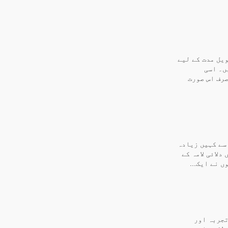
یل مدت کے لیے
ں۔ اسی
صرف اس صورت
 سے کہیں زیادہ
میں دلائی لامہ کے
 نے ایک...
تجربہ اور