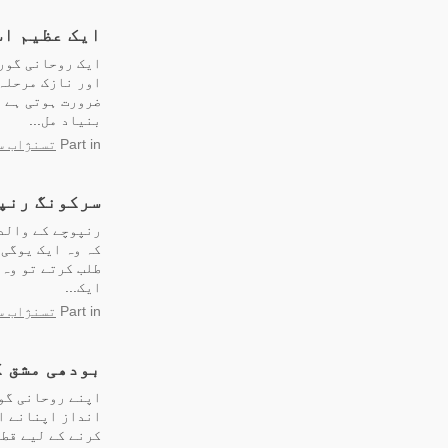
ایک عظیم اس
ایک روحانی گور
اور نازک مرحلہ 
ضرورت ہوتی ہے 
بنیاد مل...
in
Part
تسنژاب س
سرکونگ رنپو
رنپوچے کے والد
کہ وہ ایک یوگی 
طلب کرتے تو وہ 
ایک...
in
Part
تسنژاب س
بودھی مشق ک
اپنے روحانی گور
انداز اپنانے او
کرنے کے لیے قطا