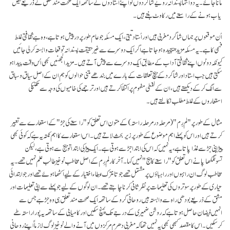
مانا جائے۔ یہ دو انتہا پسندانہ رویے شاگردوں کو اپنے استادوں کے ساتھہ ایک صحت مند تعلق کے ذریعے فیض
یاب ہونے کے راستے میں رکاوٹ بنتے ہیں۔
اُن موقعوں پر جہاں شاگرد مغربی ہیں اور اُستاد تبتی، ایک مسئلہ جو عام طور پر درپیش ہوتا ہے، وہ ہے ثقافتی غلط
فہمی کا ہے۔ یہ مسئلہ مزید پیچیدہ ہو جاتا ہے اگر ایک دوسرے سے غیر حقیقت پسندانہ توقعات وابستہ کر لی جائیں
کیونکہ دونوں اپنے ثقافتی آداب کے مطابق ایک دوسرے سے پیش آتے ہیں۔ مزید الجھنیں بھی اُس وقت پیدا ہو
سکتی ہیں جب استاد اور شاگرد کے بیچ تعلقات کے بارے میں بندھے متنی حوالوں کو ہم ان کے اصل سیاق و سباق
سے الگ کر کے دیکھتے ہیں، ان کے لفظی مفہوم پر اکتفا کرتے ہیں اور ترجمے کی خامیوں کی وجہ سے تکنیکی
استعاروں کے غلط مطلب نکالتے ہیں۔
مثال کے طور پر "لم رِم" (مرحلہ در مرحلہ راستہ) کے متون اس تعلق کو "راستے کی جڑ" کے استعارے سے تعبیر
کرتے ہیں اور اس کو پہلے اہم موضوع کے طور پر زیر بحث لاتے ہیں۔ اس استعارے کا اہم نکتہ یہ ہے کہ کوئی بھی
پیڑ اپنی جڑ سے غذا پاتا ہے، یہ نہیں کہ اس کی ابتدا جڑ سے ہوتی ہے۔ ایک پیڑ کی ابتدا تو بیج سے ہوتی ہے، لیکن
تسونگکھاپا نے اس تعلق کو "راستے کا بیج" نہیں کہا۔ آخر کار لم رِم کے اصل مخاطب نوخیز طالب علم نہیں تھے۔ یہ
مخاطب لوگ ان راہبوں اور راہباؤں پر مشتمل تھے جو تانترک عطاء اختیار کے لیے اکٹھا ہوئے تھے اور جو ابتدائی
تیاری کے طور پر سوتروں کی تعلیمات پر نظر ثانی کرنا چاہتے تھے۔ ان لوگوں کے لیے جو پہلے سے اپنی تعلیمات اور
مشق کے ذریعے بودھی راہ سے وابستہ ہیں روحانی گرو کے ساتھہ ایک صحت مند تعلق ہی وہ جڑ ہے جس سے
انہیں فیضان حاصل ہوتا ہے کہ روشن ضمیری کے درجے تک پہنچ سکیں اور کامیابی کے ساتھہ یہ پورا راستہ طے
کرسکیں۔ اس کا مقصد کبھی بھی یہ نہیں تھا کہ مغربی دھرم مرکزوں میں آنے والے نوخیز لوگ لازماً اپنے روحانی