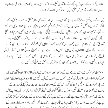
استادوں کو بودھ کے روپ میں دیکھنے کے ساتھہ اپنی تعلیمات کا آغاز کریں۔ جہاں تک میرا اپنا سوال ہے، اپنے
روحانی استاد کے ساتھہ میرا گہرا تعلق ان کی دو زندگیوں کا احاطہ کرتا ہے۔
میں نے نو سال تسنژاب سرکونگ رنپوچے، تقدس مآب دلائی لامہ کے خاص استادِ منطق اور نائب اتالیق،کے
شاگرد، ترجمان، انگلش سکریٹری، بیرونِ ملک کے سفر کے ناظم کے طور پر کام کیا۔ رنپوچے ۱۹۸۳ء میں گزر گئے
اور ٹھیک نو مہینے بعد ان کے دوسرے جنم پر ان کی شناخت کر لی گئی اور چار سال کی عمر میں انھیں دھرم شالہ بھیج
دیا گیا۔ کچھہ ہی مہینے بعد ان سے ملاقات ہونے پر ہم دونوں نے ایک دوسرے سے اپنے گہرے تعلق کی دوبارہ
تصدیق کر لی۔ ایک خادم سے یہ پوچھے جانے پر کہ کیا وہ مجھے جانتے ہیں اُس ننھے ٹولکو نے جواب دیا۔ "بیوقوف
مت بنو۔ بیشک، میں جانتا ہوں، یہ کون ہیں۔" اس وقت سے رنپوچے نے مجھے اپنی روحانی خاندان کے ایک فرد کی
طرح قبول کر لیا اور میرے ساتھہ اسی طرح کا برتاؤ کیا۔ اور یہ ایک ایسی چیز ہے جس کے بارے میں ایک چار سالہ
بچہ فریب نہیں دے سکتا۔ اپنے طور پر مجھے ان کے ساتھہ گہرے تعلق میں کوئی شک نہیں ہے۔
۲۰۰۱ء کی موسم گرما میں، میں نے رنپوچے کے ساتھ جنوبی ہندوستان میں ان کی خانقاہ گاندن جانگتسے میں ایک
مہینہ گزارا تھا، جہاں سترہ سال کی عمر میں انھوں نے راہبوں کے ایک مجمع میں باقاعدہ طور پر عالموں کی صفوں
میں اپنی شمولیت کے موقع پر بحث کی تھی۔ اُس مہینے کے دوران میں نے ان سے ان کی گَیشے کی تربیت کے
بارے میں تعلیمات حاصل کی تھیں، اور ایک زبانی گفتگو اور ایک متن کی تشریح کا ترجمہ کیا تھا، جو کہ وہ اپنے پیش
رو کے ایک مغربی شاگرد کو دے رہے تھے۔ جب میں نے یہ کہا کہ مجھے دوبارہ ان کے لیے ترجمہ کرنا کتنا اچھا لگ
رہا ہے تو انھوں نے جواب دیا، "بیشک، یہ آپ کا کرم ہے"۔ میں نے بھی انھیں دھرم اور دنیوی چیزوں کے