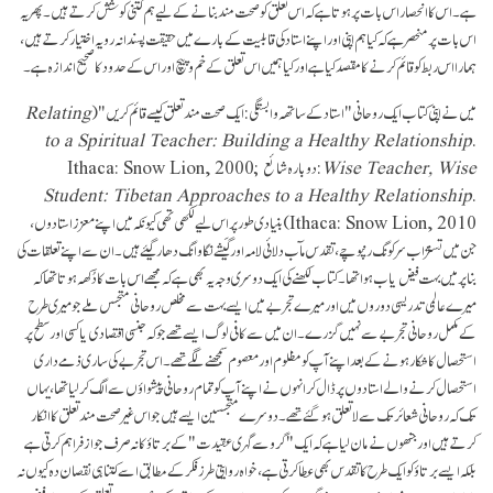
ہے۔ اس کا انحصار اس بات پر ہوتا ہے کہ اس تعلق کو صحت مند بنانے کے لیے ہم کتنی کوشش کرتے ہیں۔ پھر یہ
اس بات پر منحصر ہے کہ کیا ہم اپنی اور اپنے استاد کی قابلیت کے بارے میں حقیقت پسندانہ رویہ اختیار کرتے ہیں،
ہمارا اس ربط کو قائم کرنے کا مقصد کیا ہے اور کیا ہمیں اس تعلق کے خم و پیچ اور اس کے حدود کا صحیح اندازہ ہے۔
میں نے اپنی کتاب ایک روحانی "استاد کے ساتھہ وابستگی: ایک صحت مند تعلق کیسے قائم کریں" (
Relating
to a Spiritual Teacher: Building a Healthy Relationship
.
Wise Teacher, Wise
Ithaca: Snow Lion, 2000; دوبارہ شائع:
Student: Tibetan Approaches to a Healthy Relationship
.
Ithaca: Snow Lion, 2010
) بنیادی طور پر اس لیے لکھی تھی کیونکہ میں اپنے معزز استادوں،
جن میں تسنژاب سرکونگ رنپوچے، تقدس مآب دلائی لامہ اور گَیشے نگاوانگ دھارگیئے ہیں۔ ان سے اپنے تعلقات کی
بنا پرمیں بہت فیض یاب ہوا تھا۔ کتاب لکھنے کی ایک دوسری وجہ یہ بھی ہے کہ مجھے اس بات کا دُکھہ ہوتا تھا کہ
میرے عالمی تدریسی دوروں میں اور میرے تجربے میں ایسے بہت سے مخلص روحانی متجسس ملے جو میری طرح
کے مکمل روحانی تجربے سے نہیں گزرے۔ ان میں سےکافی لوگ ایسے تھے جو کہ جنسی اقتصادی یا کسی اور سطح پر
استحصال کا شکار ہونے کے بعد اپنے آپ کو مظلوم اور معصوم سمجھنے لگے تھے۔ اس تجربے کی ساری ذمے داری
استحصال کرنے والے استادوں پر ڈال کر انہوں نے اپنے آپ کو تمام روحانی پیشواؤں سےالگ کر لیا تھا، یہاں
تک کہ روحانی شعائر تک سے لا تعلق ہو گئے تھے۔ دوسرے متجسسین ایسے ہیں جو اس غیر صحت مند تعلق کا انکار
کرتے ہیں اور جنھوں نے مان لیا ہے کہ ایک "گرو سے گہری عقیدت" کے برتاؤ کا نہ صرف جواز فراہم کرتی ہے
بلکہ ایسے برتاؤ کو ایک طرح کا تقدس بھی عطا کرتی ہے، خواہ روایتی طرز فکر کے مطابق اسے کتنا ہی نقصان دہ کیوں نہ