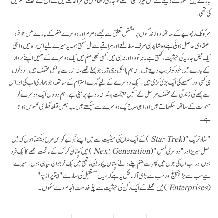
بارے میں مشورے دینے کے اس غیر رسمی سلسلے کو جاری رکھا جس کی شروعات میں نے ان کے پچھلے جنم میں
کی تھی۔
سرکونگ رنپوچے کے ساتھہ دو زندگیوں پر مشتمل تعلق سے مجھے دھرم اور دوسرے جنم کے بارے میں جو خود
اعتمادی حاصل ہوئی ہے وہ شاید ہی صرف مطالعے اور مراقبے سے مل سکتی ہو۔ یہ میرے لیے اس راہ میں واقعی
ایک فیض جاریہ کی حیثیت رکھتی ہے۔ نہ تو وہ اور نہ ہی میں، کسی بھی جنم میں ایک دوسرے کے تئیں اپنے کردار
کے بارے میں خود کو فریب دیتے ہیں۔ نہ ہم بالکل وہی ہیں جو پہلے تھے، نہ اس سے بالکل مختلف ہیں۔ دونوں
ہی کسی اور سلسلے کی ایک بڑی کڑی ہیں۔ ایک دوسرے کے لیے گہرے احترام کے ساتھہ، جو ہماری اب کی اور اس
سے پہلے کی زندگی کے مختلف مراحل کے تئیں حقیقت پسندانہ رویے پر مبنی ہے۔ ہم دونوں ایک دوسرے کو
سہولت کے ساتھہ سکھاتے ہیں اور اسی طرح ایک دوسرے سے سیکھتے ہیں۔ یہ ہمیں قطعاً فطری محسوس ہوتا
ہے۔
"سٹار ٹریک" (
Star Trek
) کے ایک مداح کی حیثیت سے میں اپنے تجربے کو اس طرح دیکھتا ہوں کہ میں
اصل سیریز اور "دوسری نسل" (
Next Generation
) میں کپتان کرک کے ماتحت عملے کا ایک فرد
ہوں اور اب ان کی جون میں پھر سے جنم لینے والے کپتان پیکارڈ کی ماتحتی میں ایک نوجوان سپاہی ہوں۔ میرے
لیے سب سے بڑا چیلنج اور سب سے بڑی آزمائش یہ ہے کہ میںمستقبل کی سارے "اینٹرپرازیز"
(
Enterprises
) میں عملے کے ایک رکن کی حیثیت سے اپنی خدمت انجام دے سکوں۔