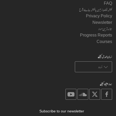
FAQ
نقشہ قطعۂ زمین یا نقشہ جاۓ وقوع
Privacy Policy
Newsletter
تازہ ترین مواد
Progress Reports
Courses
زبان تبدیل کیجئیے
ہمارا پیچھا کیجئیے
on
on
on
on
youtube
soundcloud
X
facebook
Subscribe to our newsletter