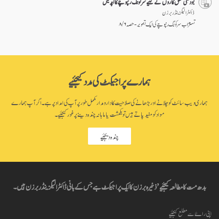
بودھی مشق کاروں کے لئیے سرکونگ رنپوچے کا اپدیش
ڈاکٹر الیگزینڈر برزن
تسنژاب سرکونگ رنپوچے کی ایک تصویر - حصہ ۶ / ۸
ہمارے پراجیکٹ کی مدد کیجئیے
ہماری ویب سائٹ کو چلانے اور بڑھانے کی صلاحیت کا دارومدار مکمل طور پر آپ کی امداد پر ہے۔ اگر آپ ہمارے
مواد کو مفید پاتے ہیں تو یکمشت یا ماہانہ چندہ دینے پر غور کیجئیے۔
چندہ دیجئیے
بدھ مت کا مطالعہ کیجئیے’ ذخیرہ برزن کا ایک پراجیکٹ ہے جس کے بانی ڈاکٹر الیگزینڈر برزن ہیں۔
اپنی راۓ سے مطلع کیجئیے