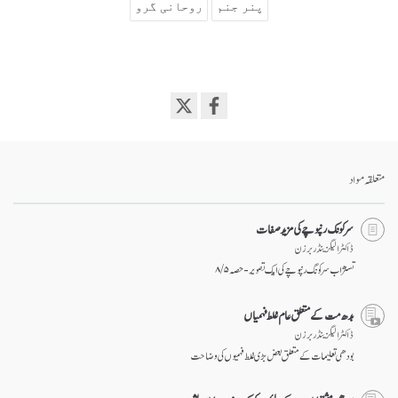
پنر جنم
روحانی گرو
Share
on
facebook
متعلقہ مواد
سرکونگ رنپوچے کی مزید صفات
ڈاکٹر الیگزینڈر برزن
تسنژاب سرکونگ رنپوچے کی ایک تصویر - حصہ ۵ / ۸
بدھ مت کے متعلق عام غلط فہمیاں
ڈاکٹر الیگزینڈر برزن
بودھی تعلیمات کے متعلق بعض بڑی غلط فہمیوں کی وضاحت