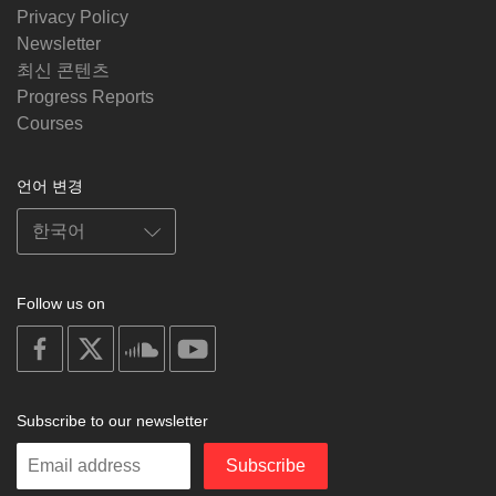
Privacy Policy
Newsletter
최신 콘텐츠
Progress Reports
Courses
언어 변경
Follow us on
on
on
on
on
facebook
X
soundcloud
youtube
Subscribe to our newsletter
Enter
Subscribe
your