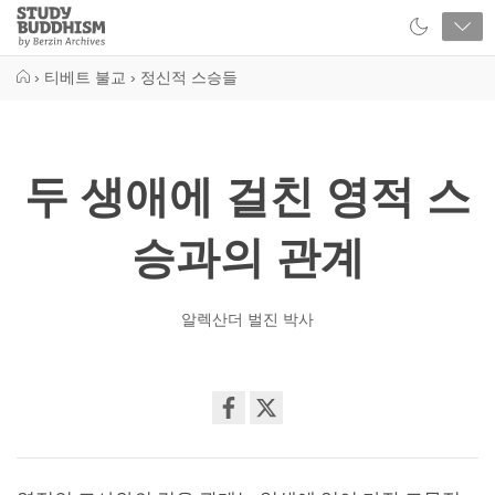
Close
Study
Buddhism
Home
›
티베트 불교
›
정신적 스승들
두 생애에 걸친 영적 스
승과의 관계
알렉산더 벌진 박사
Share
on
facebook