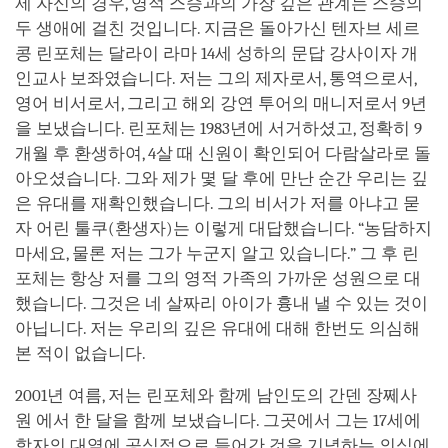
제 자신의 경우, 영적 스승과의 가장 깊은 관계는 스승의
두 생애에 걸친 것입니다. 지금은 돌아가신 텐자브 세르
콩 린포체는 달라이 라마 14세 성하의 문답 강사이자 개
인교사 보좌였습니다. 저는 그의 제자로서, 통역으로서,
영어 비서로서, 그리고 해외 강연 투어의 매니저로서 9년
을 보냈습니다. 린포체는 1983년에 서거하셨고, 정확히 9
개월 후 환생하여, 4살 때 신원이 확인되어 다람살라로 돌
아오셨습니다. 그와 제가 몇 달 후에 만난 순간 우리는 깊
은 유대를 재확인했습니다. 그의 비서가 저를 아냐고 묻
자 어린 툴쿠(환생자)는 이렇게 대답했습니다. “농담하지
마세요, 물론 저는 그가 누군지 알고 있습니다.” 그 후 린
포체는 항상 저를 그의 영적 가족의 가까운 성원으로 대
했습니다. 그것은 네 살짜리 아이가 흉내 낼 수 있는 것이
아닙니다. 저는 우리의 깊은 유대에 대해 한번도 의심해
본 적이 없습니다.
2001년 여름, 저는 린포체와 함께 남인도의 간덴 장쩨사
원 에서 한 달을 함께 보냈습니다. 그곳에서 그는 17세에
학자의 대열에 공식적으로 들어간 것을 기념하는 의식에