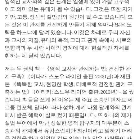
영적인 교사와의 깊은 관계는 일생에 있어 가장 고무적
이고 의미 있는 유대가 될 수 있습니다. 그것은 또한 자기
기만, 고통, 정신적 절망감의 원인이 될 수도 있습니다. 모
든 것은 이 관계를 건전하게 만들기 위해 얼마나 많은 노
력을 하느냐에 달려 있습니다. 이것은 차례로 우리 자신
과 교사의 자질, 유대의 목적, 그리고 관계 속에서 서로의
영향력과 두 사람 사이의 경계에 대해 현실적인 자세를
취하는 데 달려 있습니다.
저는 두 권의 책 - 《영적 교사와 관계하는 법; 건전한 관
계 구축》 (이타카: 스노우 라이언 출판, 2000년)과 재판
본 《똑똑한 교사, 현명한 학생; 티베트적 건전한 관계 구
축하는 법》 (이타카: 스노우 라이언 출판, 2010년) - 을 썼
습니다. 책들을 쓰게 된 이유는 제 주요 스승인 텐자브 세
르콩 린포체, 달라이 라마 성하, 게셰 나왕 달게와의 관계
에서 받은 혜택이 실로 컸기 때문입니다. 또 하나의 제가
설법 투어에서 만난 성실한 영적 탐구자의 대부분이 스
승과의 관계에서 유감스럽지만 최선이라고 말하기 어려
운 경험을 하고 있었던 것도 있습니다. 많은 사람들이 자