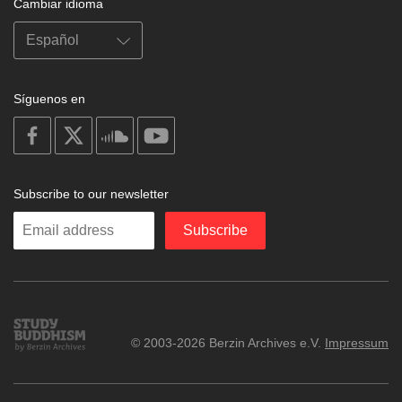
Cambiar idioma
Síguenos en
on
on
on
on
facebook
X
soundcloud
youtube
Subscribe to our newsletter
Enter
Subscribe
your
email
Study
© 2003-2026 Berzin Archives e.V.
Impressum
Buddhism
Home