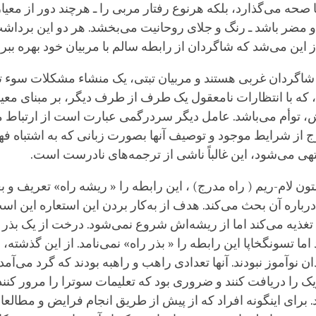
ا صحه می‌گذارد، بلکه هرنوع رفتار مربی را ـ هرچند دور از معی
مضر باشد ـ رنگ و جلای روحانیت می‌بخشد. هر دو این برداش
 این می‌شد که شاگردان از رابطه سالم با مربیان خود بهره ببرن
شاگردان غربی هستند و مربیان تبتی، یک منشاء مشکلات سوء ت
ه با انتظارات نامعقول یک طرف از طرف دیگر، بر مبنای معی
 توأم می‌باشد. عامل دیگر سردرگمی عبارت است از ارتباط م
ج از شرایط موجود و توصیف آنها بصورت زبانی که به اشتباه ف
هی می‌شود، این غالباً ناشی از ترجمه‌های نادرست است.
تون لام-ریم ( راه مدرج) ، این رابطه را « ریشه راه» تعریف و بع
باره آن بحث می‌کند. هدف از به‌کار بردن این استعاره این ا
تغذیه می‌کند اما از ریشه‌اش شروع نمی‌شود. درخت از یک بذر 
اما تسونگخاپا این رابطه را « بذر راه» نمی‌نامد. از این گذشته، 
ن نوآموز نبودند. آنها تعدادی راهب و راهبه بودند که گرد می‌آمدن
ک را دریافت کنند و ضروری بود که تعلیمات سوترا را مرور کنند 
. برای اینگونه افراد که از پیش از طریق انجام فرایض و مطالعات