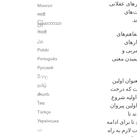
ارهای عقلانی
Монгол
ت‌های
मराठी
د.
မြန်မာဘာသာ
नेपाली
فاهم‌های
پنجابی
ارهای
ربی و
Polski
همیدن معنی
Português
Русский
සිංහල
نوان اولین
தமிழ்
ست که درخت
తెలుగు
اولیه شروع
ไทย
اولین پیروان
Türkçe
د تا
Українська
تا برای ادامه
اُردو
 لازم به راه