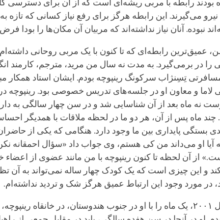
ه‌ بودند رابطه با مربی ریشه‌ای است که از آن برای دسترسی کا
رو می‌گیرند. این رابطه هرگز برای رفع نیاز کسانی که تازه به
ند نبوده. آنان نیاز نداشته‌اند که مربیان آن مکان‌ها را بودا فرض 
، عمیق‌ترین رابطه‌ای که تا کنون با یک مربی روحانی داشته‌ام
 را در برمی‌گیرد. به مدت نه سال من مرید، مترجم، کارمند انگ
افرتی تِسِنژاب سرکونگ رینپوچه بودم. ایشان استاد همکار مباح
 نه ماه بعد از آن شناسایی شد و در سن چهار سالگی به دارا
. چند ماه پس از آن، هر دو ما در لحظه ملاقات با همدیگر احسا
ی بستگی پایداری بین ما وجود دارد. هنگامی که یکی از حاضران
آیا او می‌داند من کی هستم، وی جواب داد «سؤال احمقانه نکن،
ت.» از آن لحظه تا کنون رینپوچه با من مانند عضوی از اعضاء خ
ند و این چیزی است که یک کودک چهار ساله نمی‌تواند به آن تظا
، در مورد وجود این ارتباط عمیق هرگز شک و تردید نداشته‌ام.
در تابستان سال ۲۰۰۱، یک ماه را با او در جنوب هندوستان، در خانقاه رینپوچ
م. او در آنجا در سن هفده سالگی، باید در مقابل جمعی از راه