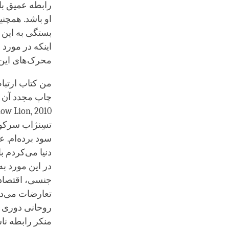
رابطه عمیق با 
او باشد. همچن
بستگی به این 
اینکه در مورد
محرک‌های این ر
من کتاب ارتبا
چاپ مجدد آن م
ow Lion, 2010
تسِنژاب سرکون
سود برده‌ام. 
دنیا می‌کردم ب
در این مورد به
جنسی، اقتصادی 
تعارضات می‌دان
روحانی دوری ج
منکر رابطه ناس