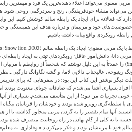
facebook
مربی معنوی می‌تواند اعتلاء دهنده‌ترین یک فرد و مهمترین راب
ین می‌تواند منشاء خودفریفتگی، رنج و سردرگمی روحی شود. همه
دارد که فعالانه برای ایجاد یک رابطه سالم کوشش کنیم. این وا
 خصوصیت‌های خود و مربیمان و درباره هدف این همبستگی و حد
ابطه رویکردی واقع‌بینانه داشته باشیم.
ط با یک مربی معنوی
:
ایجاد یک رابطه سالم (
a: Snow lion ,2002
ربی دانا، دانش‌آموز عاقل
:
رویکردهای تبتی به ایجاد رابطه‌ای 
Sn
) را عمدتاً به این دلیل نوشتم که شخصاً از روابطم با مربیان 
گ رینپوچه، عالیجناب دالایی لاما، و گشه نگاوانگ دارگیی ـ ب
علت دبگر نوشتن این کتاب این بود: در سفرهایی که برای تدریس
ا افراد بسیاری آشنا می‌شدم که صادقانه جویای معنویت بودند اما 
 خوبی تجربیات من نبود؛ از این متأسف می‌شدم. بسیاری از آنها 
یا سلطه‌گری روبرو شده بودند و خودشان را قربانیان بیگناه ای
ستند. آنها تمام تقصیر را به گردن مربی متجاوز گذاشته یا از 
سته یا به کلی از گام نهادن در راه روحانیت منصرف شده بودند
الم خود با مربیشان بودند و فکر می‌کردند « وفاداری-به معلم» ن