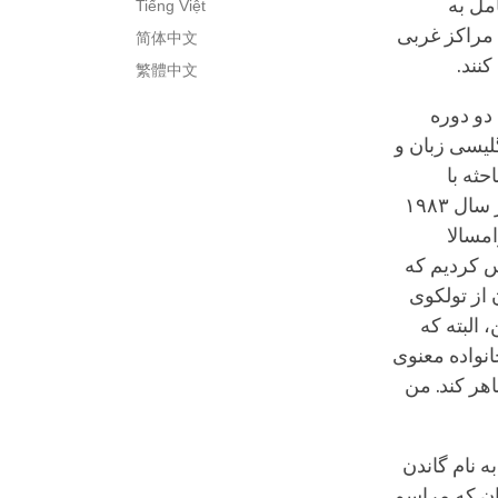
مل به
Tiếng Việt
 مراکز غربی
简体中文
کنند.
繁體中文
 دو دوره
لیسی زبان و
ثه با
عالیجناب دالایی لاما و معاون او در جلسه‌های تدریس خصوصی بود. رینپوچه در سال ۱۹۸۳
مسالا
س کردیم که
 از تولکوی
 البته که
انواده معنوی
هر کند. من
ه، به نام گاندن
بان که مراسم