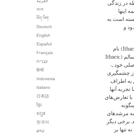
العربية
طه در زندگی
বাংলা
 اینها
བོད་ཡིག་
بسته است به
ود و
Deutsch
English
Español
Ithac
) نام
Français
سالم (
Ithaca:
עִבְרִית‎
اصلی خود ـ-
हिन्दी
طرز چشمگیری
Indonesia
 به اطراف
Italiano
تجربه آنها
日本語
با تعارض‌های
نگونه
ខ្មែរ
همه مرشدهای
ಕನ್ನಡ
. برخی دیگر
한국어
ه تنها بر
ລາວ