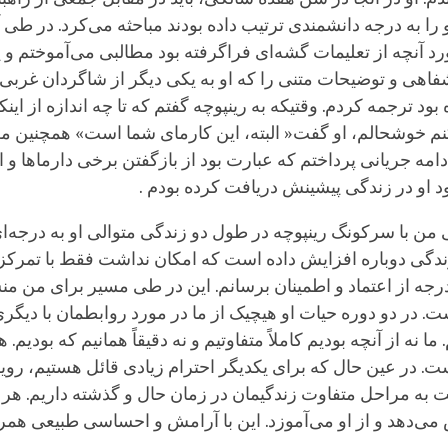
ا به درجه دانشمندی ترتیب داده بودند مباحثه می‌کرد. در طی آ
رد آنچه از تعلیمات گشه‌ای فراگرفته بود مطالبی می‌آموختم و 
فاهی و توضیحات متنی را که او به یکی دیگر از شاگردان غر
بود ترجمه کردم. وقتیکه به رینپوچه گفتم که تا چه اندازه از اینک
نم خوشحالم، او گفت« البته، این کارمای شما است» همچنین م
مه جریانی پرداختم که عبارت بود از بازگفتن برخی دارماها و 
د او در زندگی پیشینش دریافت کرده بودم .
ن با سرکونگ رینپوچه در طول دو زندگی متوالی او به درجه‌ای
 زندگی دوباره افزایش داده است که امکان نداشت فقط با تمرکز
درجه از اعتماد و اطمینان برسانم. این در طی مسیر برای من من
. در دو دوره حیات او هیچیک از ما در مورد روابطمان با دیگری
 ما نه از آنچه بودیم کاملاً متفاوتیم و نه دقیقاً همانیم که بودیم. ه
ت. در عین حال که برای یکدیگر احترام زیادی قائل هستیم، رو
بت به مراحل متفاوت زندگیمان در زمان حال و گذشته داریم. هر ی
ی‌دهد و از او می‌آموزد. این با آرامش و احساسی طبیعی همر