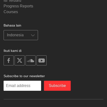
Isi Terbaru
Progress Reports
Courses
Bahasa lain
Ikuti kami di
on
on
on
on
facebook
X
soundcloud
youtube
Subscribe to our newsletter
Enter
Subscribe
your
email