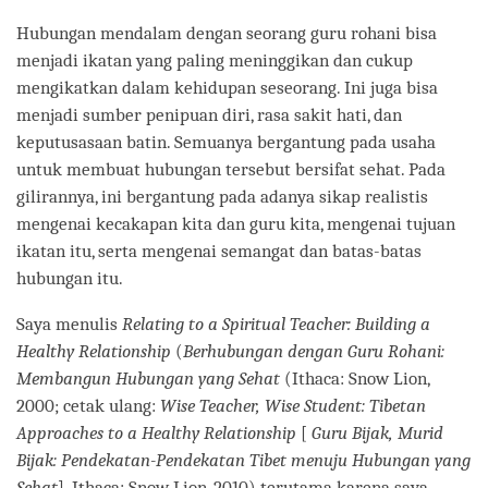
facebook
Hubungan mendalam dengan seorang guru rohani bisa
menjadi ikatan yang paling meninggikan dan cukup
mengikatkan dalam kehidupan seseorang. Ini juga bisa
menjadi sumber penipuan diri, rasa sakit hati, dan
keputusasaan batin. Semuanya bergantung pada usaha
untuk membuat hubungan tersebut bersifat sehat. Pada
gilirannya, ini bergantung pada adanya sikap realistis
mengenai kecakapan kita dan guru kita, mengenai tujuan
ikatan itu, serta mengenai semangat dan batas-batas
hubungan itu.
Saya menulis
Relating to a Spiritual Teacher: Building a
Healthy Relationship
(
Berhubungan dengan Guru Rohani:
Membangun Hubungan yang Sehat
(Ithaca: Snow Lion,
2000; cetak ulang:
Wise Teacher, Wise Student: Tibetan
Approaches to a Healthy Relationship
[
Guru Bijak, Murid
Bijak: Pendekatan-Pendekatan Tibet menuju Hubungan yang
Sehat
]. Ithaca: Snow Lion, 2010) terutama karena saya