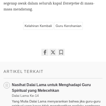
segenap awak dalam seluruh kapal
Enterprise
di masa-
masa mendatang.
Kelahiran Kembali
Guru Kerohanian
Share
Bookmark
on
facebook
ARTIKEL TERKAIT
Nasihat Dalai Lama untuk Menghadapi Guru
Spiritual yang Melecehkan
Dalai Lama Ke-14
Yang Mulia Dalai Lama menyarankan bahwa jika guru-guru
spiritual yang kasar tidak menghentikan perilaku sembrono