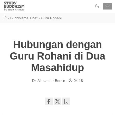
Close
Study
Buddhism
Home
›
Buddhisme Tibet
›
Guru Rohani
Hubungan dengan
Guru Rohani di Dua
Masahidup
Dr. Alexander Berzin
04:18
Share
Bookmark
on