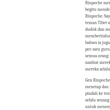
Rinpoche meni
begitu mende
Rinpoche. Sa
teman Tibet 
duduk dan me
memberitahuk
bahwa ia jug
per-satu guru
semua orang: 
nasihat merek
mereka selalu
Gen Rinpoche
menetap dan 
pindah ke tem
selalu senan
untuk menem