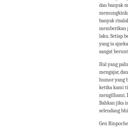
dan banyak m
memungkinkan
banyak risal
memberikan p
laku. Setiap
yang ia ajark
sangat berun
Hal yang pali
mengajar, da
humor yang be
ketika kami t
mengilhami. I
Bahkan jika i
selendang bh
Gen Rinpoche