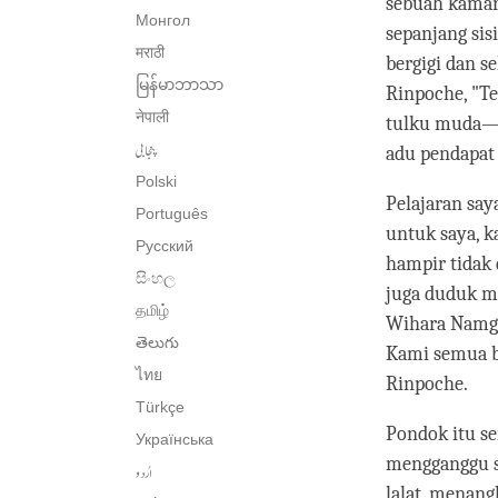
sebuah kamar
Монгол
sepanjang sis
मराठी
bergigi dan s
မြန်မာဘာသာ
Rinpoche, "T
नेपाली
tulku muda—s
پنجابی
adu pendapat 
Polski
Pelajaran sa
Português
untuk saya, 
Русский
hampir tidak 
සිංහල
juga duduk me
தமிழ்
Wihara Namgya
తెలుగు
Kami semua b
ไทย
Rinpoche.
Türkçe
Pondok itu se
Українська
mengganggu s
اُردو
lalat, menan