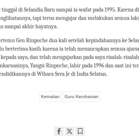
tinggal di Selandia Baru sampai ia wafat pada 1995. Karena di
nglihatannya, tapi terus mengajar dan melakukan semua laku
n sampai akhir hayatnya.
rtemu Gen Rinpoche dua kali setelah kepindahannya ke Selan
alu berterima kasih karena ia telah menancapkan semua ajara
kepada saya, dan telah mengajarkan pada saya risalah-risalah
inkarnasinya, Yangsi Rinpoche, lahir pada 1996 dan saat ini te
idikannya di Wihara Sera Je di India Selatan.
Kematian
Guru Kerohanian
Share
Bookmark