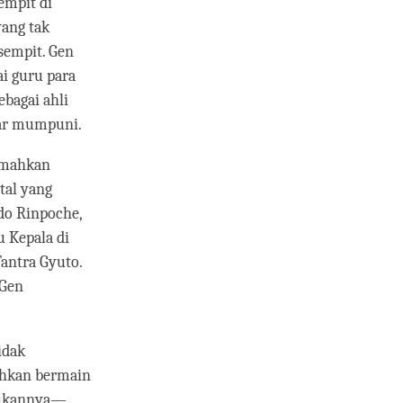
empit di
yang tak
 sempit. Gen
i guru para
bagai ahli
adar mumpuni.
emahkan
tal yang
do Rinpoche,
u Kepala di
antra Gyuto.
 Gen
idak
ahkan bermain
akukannya—