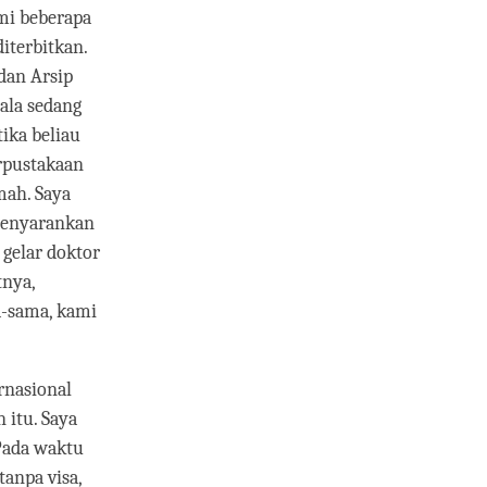
mi beberapa
iterbitkan.
dan Arsip
ala sedang
ika beliau
rpustakaan
mah. Saya
 menyarankan
 gelar doktor
tnya,
a-sama, kami
rnasional
 itu. Saya
Pada waktu
anpa visa,