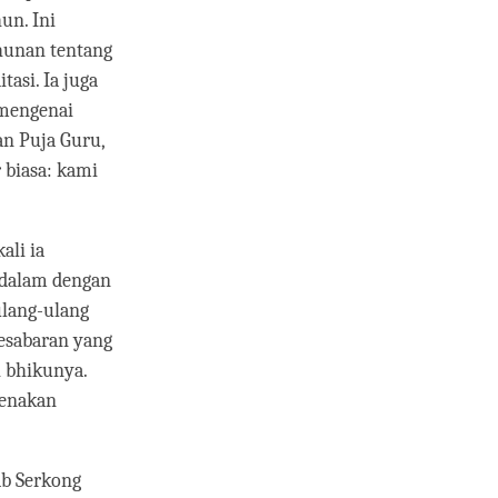
un. Ini
hunan tentang
asi. Ia juga
 mengenai
n Puja Guru,
 biasa: kami
ali ia
ndalam dengan
ulang-ulang
kesabaran yang
h bhikunya.
genakan
ab Serkong