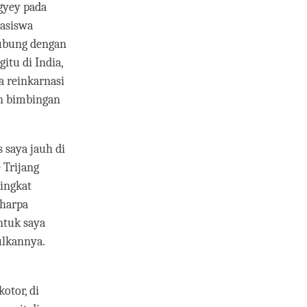
gyey pada
easiswa
hubung dengan
itu di India,
 reinkarnasi
ah bimbingan
 saya jauh di
 Trijang
tingkat
Sharpa
tuk saya
ulkannya.
otor, di