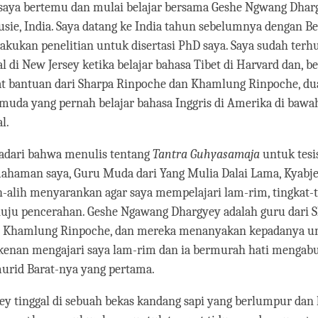
facebook
 saya bertemu dan mulai belajar bersama Geshe Ngwang Dhar
usie, India. Saya datang ke India tahun sebelumnya dengan B
akukan penelitian untuk disertasi PhD saya. Saya sudah ter
 di New Jersey ketika belajar bahasa Tibet di Harvard dan, beg
t bantuan dari Sharpa Rinpoche dan Khamlung Rinpoche, dua
muda yang pernah belajar bahasa Inggris di Amerika di baw
l.
adari bahwa menulis tentang
Tantra Guhyasamaja
untuk tesis
ahaman saya, Guru Muda dari Yang Mulia Dalai Lama, Kyabje
h-alih menyarankan agar saya mempelajari lam-rim, tingkat-
uju pencerahan. Geshe Ngawang Dhargyey adalah guru dari 
 Khamlung Rinpoche, dan mereka menanyakan kepadanya un
rkenan mengajari saya lam-rim dan ia bermurah hati mengab
murid Barat-nya yang pertama.
y tinggal di sebuah bekas kandang sapi yang berlumpur dan k