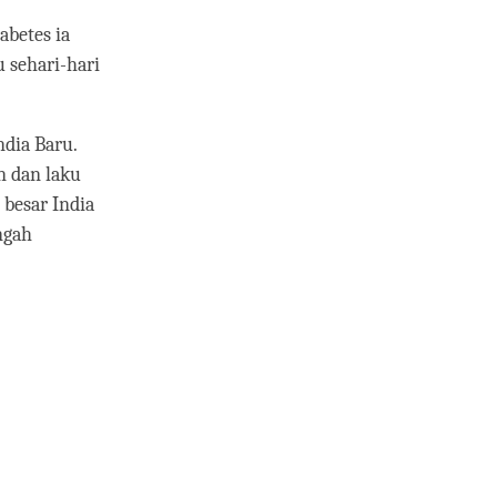
abetes ia
 sehari-hari
dia Baru.
n dan laku
 besar India
ngah