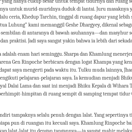
 yang hanya cukup besar untuk tempat tidurnya dan ruang s
inya untuk murid-muridnya duduk di lantai. Juru masaknya 
elalu ceria, Khedup Tarchin, tinggal di ruang dapur yang lebih
etua Luhung” kami memanggil Geshe Dhargyey, dikenal sebaga
embilan di antaranya di bawah asuhannya—dan masyhur se
dan praktisi. Jadi saya sangat yakin bahwa ia lebih dari sek
ya adalah enam hari seminggu. Sharpa dan Khamlung menerj
karena Gen Rinpoche berbicara dengan logat Khampa yang ken
dapat saya mengerti pada waktu itu. Tulku muda lainnya, Jha
ngikuti pelajaran-pelajaran saya. Ia kemudian menjadi Bhik
l Dalai Lama dan saat ini menjadi Bhiku Kepala di Wihara T
erhimpit-himpitan di ruang sempit di samping tempat tidur
ndiri tampaknya selalu penuh dengan lalat. Yang sepertinya t
iapa pun di ruangan itu kecuali saya. Khamlung Rinpoche b
gkap lalat-lalat itu dengan tangannya—ia sangat mahir mel