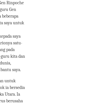
 Gen Rinpoche
 guru Gen
a beberapa
ta saya untuk
kepada saya
rionya satu-
ang pada
-guru kita dan
dunia,
mbantu saya.
an untuk
k ia bersedia
a Utara. Ia
rus berusaha