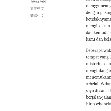
Tiếng Việt
mengguncang-
简体中文
dengan pusing
繁體中文
ketidaknyaman
mengibaskan j
dan kemudian 
kami dan bela
Beberapa wak
tempat yang l
misterius dan
menghilang b
menemukannya,
sebelah Wiha
saya di sana 
berjalan-jal
Rinpoche sela