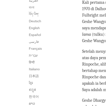
العربية
Kali pertama
বাংলা
1970 di Dalho
བོད་ཡིག་
Fulbright mel
Deutsch
Geshe Wangyal
saya mendapa
English
lama
(tulku) 
Español
Geshe Wangya
فارسی
Français
Setelah meny
atas daya pem
हिन्दी
Rinpoche, ali
Italiano
bertahap men
日本語
Rinpoche dan
ខ្មែរ
apakah ia be
Saya adalah 
ಕನ್ನಡ
한국어
Geshe Dhargye
ລາວ