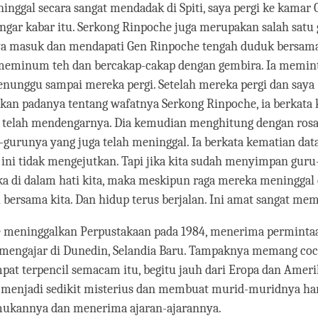
nggal secara sangat mendadak di Spiti, saya pergi ke kamar
ngar kabar itu. Serkong Rinpoche juga merupakan salah satu
ya masuk dan mendapati Gen Rinpoche tengah duduk bersam
meminum teh dan bercakap-cakap dengan gembira. Ia memin
nunggu sampai mereka pergi. Setelah mereka pergi dan saya
an padanya tentang wafatnya Serkong Rinpoche, ia berkata 
a telah mendengarnya. Dia kemudian menghitung dengan rosa
-gurunya yang juga telah meninggal. Ia berkata kematian dat
ini tidak mengejutkan. Tapi jika kita sudah menyimpan guru
a di dalam hati kita, maka meskipun raga mereka meninggal 
 bersama kita. Dan hidup terus berjalan. Ini amat sangat me
 meninggalkan Perpustakaan pada 1984, menerima perminta
mengajar di Dunedin, Selandia Baru. Tampaknya memang coco
pat terpencil semacam itu, begitu jauh dari Eropa dan Amerik
g menjadi sedikit misterius dan membuat murid-muridnya ha
ukannya dan menerima ajaran-ajarannya.