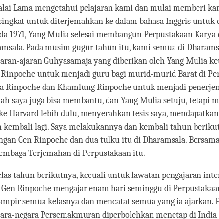
alai Lama mengetahui pelajaran kami dan mulai memberi ka
singkat untuk diterjemahkan ke dalam bahasa Inggris untuk d
da 1971, Yang Mulia selesai membangun Perpustakaan Karya 
ramsala. Pada musim gugur tahun itu, kami semua di Dharams
aran-ajaran Guhyasamaja yang diberikan oleh Yang Mulia ket
Rinpoche untuk menjadi guru bagi murid-murid Barat di Pe
rpa Rinpoche dan Khamlung Rinpoche untuk menjadi penerje
ah saya juga bisa membantu, dan Yang Mulia setuju, tetapi
ke Harvard lebih dulu, menyerahkan tesis saya, mendapatkan
 kembali lagi. Saya melakukannya dan kembali tahun beriku
ngan Gen Rinpoche dan dua tulku itu di Dharamsala. Bersam
embaga Terjemahan di Perpustakaan itu.
las tahun berikutnya, kecuali untuk lawatan pengajaran inte
 Gen Rinpoche mengajar enam hari seminggu di Perpustakaan
ampir semua kelasnya dan mencatat semua yang ia ajarkan. 
gara-negara Persemakmuran diperbolehkan menetap di India t