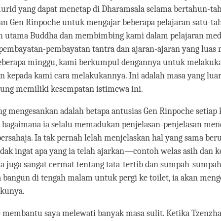
urid yang dapat menetap di Dharamsala selama bertahun-tah
 Gen Rinpoche untuk mengajar beberapa pelajaran satu-ta
ah utama Buddha dan membimbing kami dalam pelajaran medit
embayatan-pembayatan tantra dan ajaran-ajaran yang luas
 beberapa minggu, kami berkumpul dengannya untuk melakuka
an kepada kami cara melakukannya. Ini adalah masa yang luar
tung memiliki kesempatan istimewa ini.
ng mengesankan adalah betapa antusias Gen Rinpoche setiap k
n bagaimana ia selalu memadukan penjelasan-penjelasan me
rsahaja. Ia tak pernah lelah menjelaskan hal yang sama ber
idak ingat apa yang ia telah ajarkan—contoh welas asih dan 
a juga sangat cermat tentang tata-tertib dan sumpah-sumpa
a bangun di tengah malam untuk pergi ke toilet, ia akan men
ikunya.
 membantu saya melewati banyak masa sulit. Ketika Tzenzh