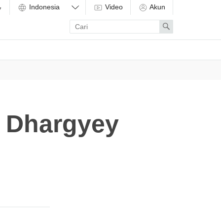
Video
Akun
Enter
Search
search
term
 Dhargyey