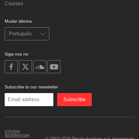
Courses
Mudar idioma
Siga-nos no
on
on
on
on
facebook
X
soundcloud
youtube
Subscribe to our newsletter
Enter
Subscribe
your
email
Study
© 2003-2026 Berzin Archives e.V.
Impressum
Buddhism