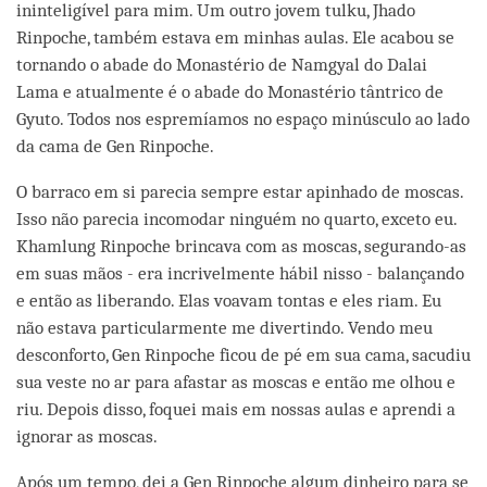
ininteligível para mim. Um outro jovem tulku, Jhado
Rinpoche, também estava em minhas aulas. Ele acabou se
tornando o abade do Monastério de Namgyal do Dalai
Lama e atualmente é o abade do Monastério tântrico de
Gyuto. Todos nos espremíamos no espaço minúsculo ao lado
da cama de Gen Rinpoche.
O barraco em si parecia sempre estar apinhado de moscas.
Isso não parecia incomodar ninguém no quarto, exceto eu.
Khamlung Rinpoche brincava com as moscas, segurando-as
em suas mãos - era incrivelmente hábil nisso - balançando
e então as liberando. Elas voavam tontas e eles riam. Eu
não estava particularmente me divertindo. Vendo meu
desconforto, Gen Rinpoche ficou de pé em sua cama, sacudiu
sua veste no ar para afastar as moscas e então me olhou e
riu. Depois disso, foquei mais em nossas aulas e aprendi a
ignorar as moscas.
Após um tempo, dei a Gen Rinpoche algum dinheiro para se