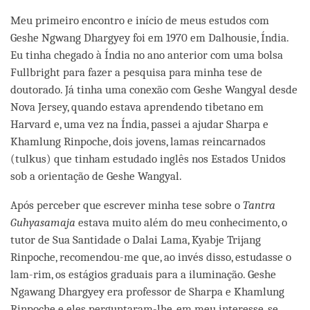
facebook
Meu primeiro encontro e início de meus estudos com
Geshe Ngwang Dhargyey foi em 1970 em Dalhousie, Índia.
Eu tinha chegado à Índia no ano anterior com uma bolsa
Fullbright para fazer a pesquisa para minha tese de
doutorado. Já tinha uma conexão com Geshe Wangyal desde
Nova Jersey, quando estava aprendendo tibetano em
Harvard e, uma vez na Índia, passei a ajudar Sharpa e
Khamlung Rinpoche, dois jovens, lamas reincarnados
(tulkus) que tinham estudado inglês nos Estados Unidos
sob a orientação de Geshe Wangyal.
Após perceber que escrever minha tese sobre o
Tantra
Guhyasamaja
estava muito além do meu conhecimento, o
tutor de Sua Santidade o Dalai Lama, Kyabje Trijang
Rinpoche, recomendou-me que, ao invés disso, estudasse o
lam-rim, os estágios graduais para a iluminação. Geshe
Ngawang Dhargyey era professor de Sharpa e Khamlung
Rinpoche e eles perguntaram-lhe, em meu interesse, se