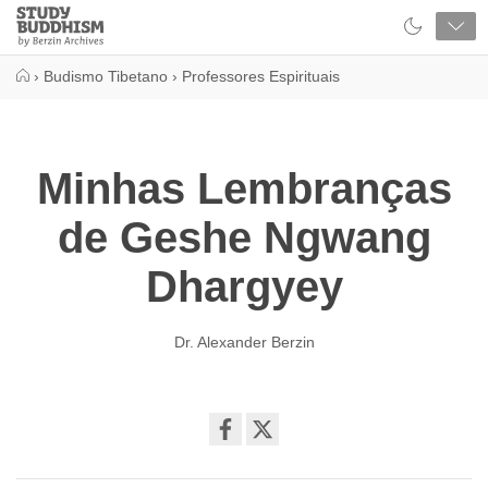
Close
Study
Buddhism
Home
›
Budismo Tibetano
›
Professores Espirituais
Minhas Lembranças
de Geshe Ngwang
Dhargyey
Dr. Alexander Berzin
Share
on