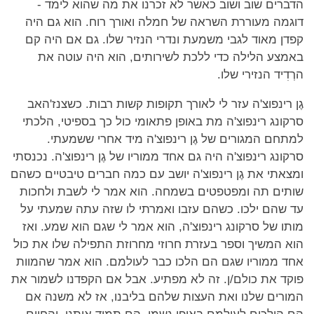
הדברים שוב ושוב כאשר לא זכרנו את מה שהוא לימד -
דוגמה מעוררת השראה של חמלה ואורך רוח. הוא גם היה
קפדן מאוד לגבי משמעת ונדרי הנזיר שלו. גם אם היה קם
באמצע הלילה כדי ללכת לשירותים, הוא היה עוטה את
הרְדִיד הנזירי שלו.
גֶן רינפוצ'ה עזר לי לאורך תקופות קשות רבות. כשצנז'האב
סרקונג רינפוצ'ה מת באופן פתאומי כול כך בספיטי, הלכתי
למתחם המגורים של גֶן רינפוצ'ה מיד אחרי ששמעתי.
סרקונג רינפוצ'ה היה גם אחד ממוריו של גֶן רינפוצ'ה. נכנסתי
ומצאתי את גֶן רינפוצ'ה יושב עם כמה חברים טיבטיים כשהם
שותים תה ומפטפטים בשמחה. הוא אמר לי לשבת ולחכות
עד שהם ילכו. כשהם עזבו ואמרתי לו שזה עתה שמעתי על
מותו של סרקונג רינפוצ'ה, הוא אמר לי שגם הוא שמע. ואז
הוא המשיך וספר בעזרת חרוזי מחרוזת התפילה שלו את כול
אחד ממוריו שגם הם הלכו כבר לעולמם. הוא אמר שהמוות
פוקד את כולם/ן. זה לא מפתיע. אבל אם הקפדנו לשמור את
המורים שלנו ואת העצות שלהם בליבנו, אז לא משנה אם