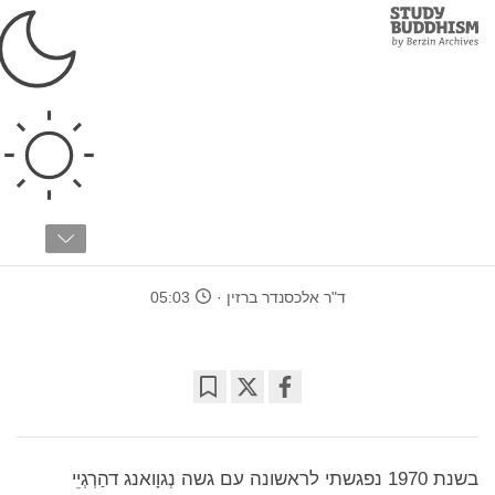
Study
Clos
Buddhism
Home
›
בודהיזם טיבטי
›
מורים רוחניים
זיכרונותיי מגשה נְגוָואנג
דהַרְגְיֵי
ד"ר אלכסנדר ברזין
05:03
Bookmark
Share
on
facebook
בשנת 1970 נפגשתי לראשונה עם גשה נְגוָואנג דהַרְגְיֵי