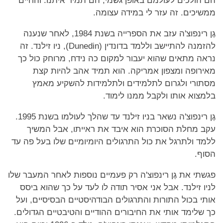
הם הולכים לעולמם באופן גשמי, הם תמיד איתנו. והחיים
ממשיכים. זה עזר לי במידה עצומה.
גֶן רינפוצ'ה עזב את הספרייה בשנת 1984, לאחר שנענה
להזמנה להתיישב וללמד בדונדין (Dunedin), ניו זילנד. זה
נראה מתאים שהוא יעבור למקום כה נידח, מרוחק כול כך
מאירופה ומצפון אמריקה. הוא תמיד אהב להיות קצת
מסתורי ולגרום לתלמידים ולתלמידות להשקיע מאמץ
בלמצוא אותו ולקבל ממנו לימוד.
גֶן רינפוצ'ה נשאר בניו זילנד עד שהלך לעולמו בשנת 1995.
עקב מחלת הסוכרת הוא איבד את ראייתו, אבל המשיך
ללמד ולתרגל את כול התרגולים היומיומיים שלו בעל פה עד
הסוף.
פגשתי את גֶן רינפוצ'ה רק פעמיים נוספות לאחר המעבר שלו
לניו זילנד. אבל אני אסיר תודה לו לעד על כך שהוא ביסס
אותי בכול התורות והתרגולים הבודהיסטיים הבסיסיים, ועל
כך שלימד אותי את החיבורים ההודיים והטיבטיים הגדולים.