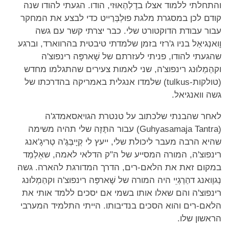
והתחלתי ללמוד אצלו בדָלְהַאוּזי, הודו. הגעתי להודו שנה
קודם לכן במסגרת מלגת פוּלְבְּרַייט כדי לבצע את המחקר
עבור עבודת הדוקטורט שלי. כבר יצרתי קשר עם גשה
וָואנְגיאַל בניו ג'רזי בזמן שלמדתי טיבטית בהרווארד, וברגע
שהגעתי להודו, פניתי לעזרתם של שָׁארפָּה רינפוצ'ה
וקהַמְלוּנג רינפוצ'ה, שני לאמות צעירים שהתגלמו מחדש
(טולקות-tulkus) שלמדו אנגלית באמריקה בהדרכתו של
גשה וואנגיאל.
לאחר שהבנתי שלכתוב על טנטרת הגויאסאמדג'ה
(Guhyasamaja Tantra) עבור התֶּזָה שלי תהיה משימה
שהיא הרבה מעבר ליכולת שלי, ייעץ לי קְיָיבְּגֶ'ה טְריגָ'אנג
רינפוצ'ה, המורה המסייע של ה"ק הדלאי לאמה, שאֵלְמַד
במקום זאת את הלאם-רים, הדרך המדורגת להארה. גשה
נְגוָואנג דהַרְגְיֵי היה המורה של שָׁארפָּה רינפוצ'ה וקהַמְלוּנג
רינפוצ'ה והם שאלו אותו בשמי אם יסכים ללמד אותי את
הלאם-רים והוא הסכים בנדיבותו. הייתי התלמיד המערבי
הראשון שלו.