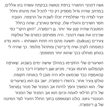
גשה דהַרְגְיֵי התגורר ברפת נטושה בבקתה עשויה בוץ וגללים,
במרחב שהיה גדול מספיק רק כדי להכיל את מיטתו וחלל
זעיר לצדה כדי שתלמידיו יוכלו לשבת על הרצפה. הטבַּח
חסר השיניים והעליז שלו, קְהדוּפּ טארצ'ין, שהה בחלל
המטבח שהיה קטן עוד יותר. גֶן רינפוצ'ה, "הזקן היקר" כפי
שכינינו את גשה דהַרְגְיֵי, היה מפורסם כמורם של טוּלְקוֹת
צעירים (tulkus)- תשעה מהם היו תחת השגחתו – והוא נודע
כמומחה לקרב-שיח (דיבֵּייטר) ומתרגל מלומד. כך שהיה לי
בטחון מוחלט בכך שהוא יותר ממוסמך.
השיעורים שלי התקיימו במהלך שישה ימים בשבוע. שָׁארפָּה
וקהַמְלוּנג תרגמו עבורי, מכיוון שגֶן רינפוצ'ה דיבר בניב
קָהַאמְפָּה כבד שכמעט ולא היה מובן לי באותה תקופה.
טולקו צעיר אחר, ג'האדו רינפוצ'ה, ישב גם הוא בשיעורים
שלי. הוא המשיך והפך להיות אב המנזר של מנזר נַמְגיאַל
של ה"ק הדלאי לאמה וכיום הוא אב המנזר של המנזר
הטנטרי גיוּטוֹ. כולנו הצטופפנו בתוך החלל הזעיר לצד המיטה
של גֶן רינפוצ'ה.