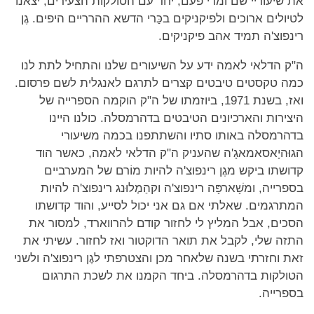
את שיעוריי שם ומדי פעם, יחד עם הטולקות הצעירים, יצאנו
לטיולים ארוכים ולפיקניקים בכַּרי הדשא ההרריים היפים. גֶן
רינפוצ'ה תמיד אהב פיקניקים.
ה"ק הדלאי לאמה ידע על השיעורים שלנו והתחיל לתת לנו
כמה טקסטים טיבטים קצרים לתרגם לאנגלית לשם פרסום.
ואז, בשנת 1971, ביוזמתו של ה"ק הוקמה הספרייה של
היצירות והארכיונים הטיבטים בדהרמסלה. כולנו היינו
בדהרמסלה באותו סתיו והשתתפנו בכמה משיעורי
הגוּהיָאסאמאגָ'ה שהעניק ה"ק הדלאי לאמה, כאשר הוד
קדושתו ביקש מגֶן רינפוצ'ה להיות מוֹרם של המערביים
בספרייה, ומשָׁארפָּה רינפוצ'ה וקהַמְלוּנג רינפוצ'ה להיות
המתרגמים. שאלתי אם גם אני יכול לסייע, והוד קדושתו
הסכים, אבל המליץ לי לחזור קודם להרווארד, למסור את
התזה שלי, לקבל את תואר הדוקטור ואז לחזור. עשיתי את
זאת וחזרתי בשנה שלאחר מכן והצטרפתי לגֶן רינפוצ'ה ולשני
הטולקות בדהרמסלה. ביחד הקמנו את לשכת התרגום
בספרייה.