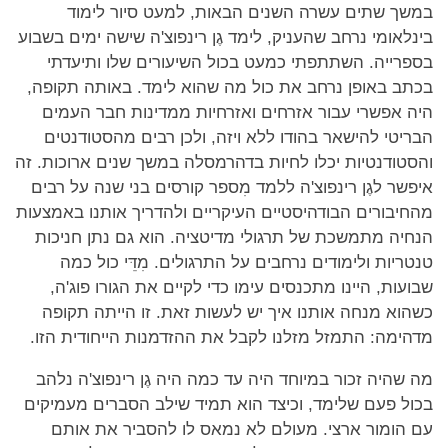
במשך שתים עשרה השנים הבאות, למעט סיור לימוד
בינלאומי נרחב שהעניק, לימד גֶן רינפוצ'ה שישה ימים בשבוע
בספרייה. השתתפתי כמעט בכול השיעורים שלו ותיעדתי
בכתב באופן נרחב את כול מה שהוא לימד. באותה תקופה,
היה אפשרי עבור אזרחים ואזרחיות ממדינות חבר העמים
הבריטי להישאר בהודו ללא ויזה, ולכן רבים מהסטודנטים
והסטודנטיות יכלו לחיות בדהרמסלה במשך שנים ארוכות. זה
איפשר לגֶן רינפוצ'ה ללמד מִספר קורסים בני שנה על רבים
מהחיבורים הבודהיסטיים העיקריים ולהדריך אותנו באמצעות
הנחיה מתמשכת של תרגולי מדיטציה. הוא גם נתן חניכות
טנטריות ולימודים נרחבים על התרגולים. מִדֵּי כול כמה
שבועות, היינו מתכנסים עימו כדי לקיים את הגורו פוג'ה,
כשהוא מנחה אותנו איך יש לעשות זאת. זו הייתה תקופה
מדהימה: התמזל מזלנו לקבל את ההזדמנות הייחודית הזו.
מה שהיה זכור במיוחד היה עד כמה היה גֶן רינפוצ'ה נלהב
בכול פעם שלימד, וכיצד הוא תמיד שילב הסברים מעמיקים
עם הומור ארצי. מעולם לא נמאס לו להסביר את אותם