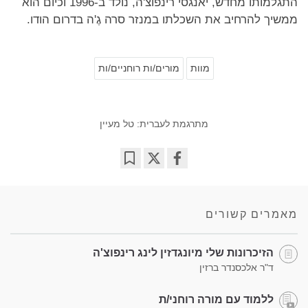
התגלמותו מחדש, יאנגסי רינפוצ'ה, נולד ב-1996 וכיום הוא
ממשיך להרחיב את השכלתו במנזר סרה גֶ'ה בדרום הודו.
מוות
מורים/ות רוחניים/ות
מתרגמת לעברית: טל מעיין
Bookmark
Share
on
facebook
מאמרים קשורים
הזיכרונות שלי מיונגדזין לינג רינפוצ'ה
ד"ר אלכסנדר ברזין
ללמוד עם מורה רוחני/ת