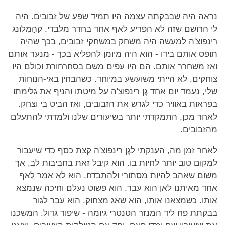
נראה היה שבבקתה עצמה היו תמיד שפע של זבובים. היה
לי הרושם שזה לא הפריע לאף אחד בחדר מלבדי. קהַמְלוּנג
רינפוצ'ה למעשה היה משחק במשחקי זבובים, בכך שהיה
תופס אותם בידו - הוא היה מיומן להפליא בכך - מנער אותם
ואז משחרר אותם. הם היו עפים משם בסחרחורת וכולם היו
צוחקים. לא הייתי משועשע במיוחד. כשהבחין באי-הנוחות
שלי, נעמד יום אחד גֶן רינפוצ'ה על מיטתו והניף את גלימתו
בפראות באוויר כדי לגרש את הזבובים, ואז הביט בי וצחק.
לאחר מכן, התמקדתי יותר בשיעורים שלנו ולמדתי להתעלם
מהזבובים.
לאחר זמן מה, הענקתי לגֶן רינפוצ'ה קצת כסף כדי שיעבור
למקום טוב יותר לחיות בו. הוא קיבל זאת בחביבות לב, אך
משום שאהב להיות מסתורי ולהתבדח, הוא לא אמר לאף
אחד מאיתנו לאן הוא עבר. הוא פשוט נעלם וחיכה שנמצא
אותו. כשמצאנו אותו, הוא שאג מצחוק. הוא עבר לגור
בבקתת פח ליד המנזר הטנטרי גיומה - שיפור גדול. המשכנו