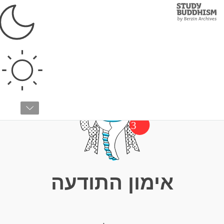
Study
Clos
Buddhism
Home
›
בודהיזם טיבטי
›
אימון התודעה
3
אימון התודעה