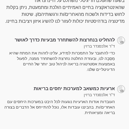
בשעה שהעולם הדיגיטלי משתלט על חיינו ונראה
שהאינטראקציה בחיים האמיתיים הולכת ומתמעטת, ניתן בקלות
לחוש בדידות ולשכוח מהאחרים/ות ורגשותיהם/ן. שיטות
מדיטציה בודהיסטיות יכולות לעזור לנו להשיג איזון ויציבות בחיינו.
להחליט בנחרצות להשתחרר מבעיות כדרך לאושר
ד"ר אלכסנדר ברזין
כדי להתגבר על התמכרות למידע, עלינו לזהות את המתח שהיא
מֵסֵבָה לנו, ובעזרת החלטה נחרצת להשתחרר ממנה, לפעול
באמצעות אסטרטגיה בריאה לניהול טוב יותר של החיים
הדיגיטליים שלנו.
ארעיות כמשאב למערכות יחסים בריאות
ד"ר אלכסנדר ברזין
העובדות אודות הארעיות נוגעות לכל היבט במערכות היחסים עם
האחרים/ות. בהביננו עובדות אלו, נוכל להתייחס אל הדברים בצורה
בריאה ומציאותית.