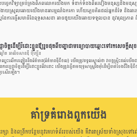
នៃបច្ចេកវិទ្យាគ្រប់គ្រងពិភពលោកយើងមក ទំនាក់ទំនងពិតរវៀងមនុស្សនិងមនុស្
ងាយស្រួលអោយយើងមានអារម្មណ៏ឯកកោ ហើយភ្លេចគិតដល់អ្នកដ៏ទៃ និងអារម
្រ្តនៃការធ្វើសមាធិនៃពុទ្ធសាសនា អាចជួយយើងអោយទទួលបាន នូវតុល្យភាព ន
េជ្ញាចិត្តដើម្បីរំដោះខ្លួនឳ្យរួចផុតពីបញ្ហាជាមធ្យោបាយឆ្ពោះទៅរកសេចក្តីសុខ
ិត អាលិចសានឌឺ បុឺហ្សុីន
កឈ្នះលើការញៀននឹងព័ត៌មាន(ព័ត៌មានឌីជីថល) យើងត្រូវទទួលស្គាល់ថា វាបង្កស្រ្តិះដល់យើងជ
រប្តេជ្ញាចិត្តដើម្បីរំដោះខ្លួនពីវានោះ យើងត្រូវធ្វើតាមយុទ្ធសាស្រ្តរឹងមុាំដើម្បីចាត់ចែងជីវិតឌ
ប្រសើរឡើង។
គាំទ្រគំរោងពួកយើង
ាររក្សា និងពង្រីកបន្ថែមនូវគេហទំព័ររបស់យើង គឺវាអាស្រ័យទាំងស្រុងទៅល