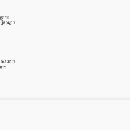
ប្រាកដ
្សារភ្ជាប់
ម្នះបានដោយ
ងនេះ។