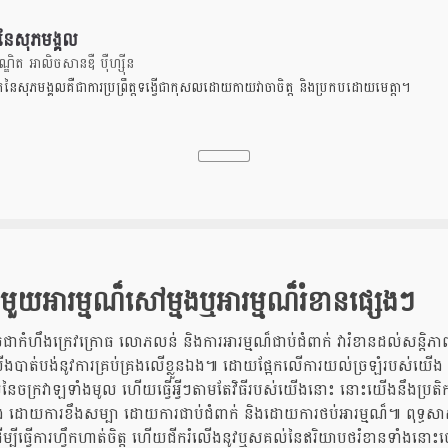
នៃសុភមង្គល
ិត អាលិចសានឌឺ បុឺហ្សុីន
តនៃសុភមង្គលគឺជាការប្រព្រឹត្តទង្វើជាកុសលដោយកាយវាចាចិត្ត និងប្រកបដោយមេត្តា។
មួយអារម្មណ៏សៅម្មងឬអារម្មណ៏រំខានផ្សេងៗ
ចជាកំហឹងក្រេវក្រោធ លោភលន់ និងការអារម្មណ៏ជាប់ជំពាក់ វារំខានដល់សន្តិភាពផ
បាត់បង់នូវការគ្រប់គ្រងលើខ្លួនឯង៕ ដោយផ្អែកលើការយល់ច្រឡំរបស់យ
ៃចក្រវាឡទាំងមូល ហើយធ្វើអ្វីៗតាមតែវិធីរបស់យើងនោះ នោះយើងនឹងប្រតិ
យើង ដោយការខឹងសម្បា ដោយការជាប់ជំពាក់ និងដោយការថប់អារម្មណ៏៕ ពុទ្ធសាសន
 ដើម្បីធ្វើការហ្វឹកហាត់ចិត្ត ហើយជីករំលើងនូវឬសគល់នៃឥរិយាបថរំខានទាំ