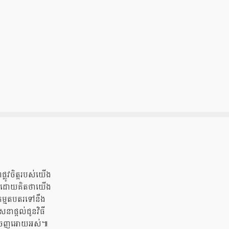
្លូវចិត្តរបស់យើង
ើង ដោយគិតថាយើង
កម្មតបតរទៅនឹង
ាផ្តល់ជូនវិធី
ងនោះចេញអោយអស់៕