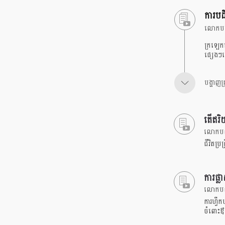
ការបដិប
លោកបណ្
ក្រឡេកម
ផ្សេងៗន
បង្ហាញគ្រ
តើឥរិ
លោកបណ្ឌ
ជីវិតប្
ការផ្ល
លោកបណ្ឌ
ការហ្វឹក
ចំពោះ