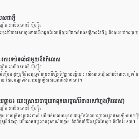
សជាអ្វី
ិត អាលិចសានឌឺ បុឺហ្សុីន
រម្មណ៍រំខានសៅហ្មងនានាគឺជាអ្នកដែលធ្វើឲ្យយើងបាត់បង់សន្តិភាពនៃចិត្ត និងបាត់បង់ការគ្រប់
៖ការទប់ទល់ជាមួយនឹងកិលេស
ិត អាលិចសានឌឺ បុឺហ្សុីន
ផ្តើមអនុវត្តនូវវិធីសាស្រ្តទាំងនេះដើម្បីអភិវឌ្ឍការខន្តីនោះ យើងអាចជៀសវាងចំពោះបញ្ហាទា
ងបាន ដែលបញ្ហាទាំងនោះបង្កឡើងដោយកំហឹង(ទោសៈ)។
យខ្លាច៖ ដោះស្រាយជាមួយពពួកអារម្មណ៍រំខានសៅហ្មង(កិលេស)
ិត អាលិចសានឌឺ បុឺហ្សុីន
ខ្លាចមានច្រើនទម្រង់ណាស់ ហើយក៏មានហេតុផលជាច្រើនដែលបណ្តាលឲ្យវាផុសឡើងមក។ប៉ុ
ាស្រ្តដ៏ជំនាញ យើងអាចជម្នះបាននូវភាពភ័យខ្លាច និងដឹកនាំជីវិតឲ្យរិតតែស្ងប់ និងរិតតែសុខ។