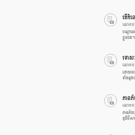
តើកិលេ
លោកបណ្ឌ
បណ្តាអា
ខ្លួនឯង។
ទោសៈ
លោកបណ្ឌ
ដោយចាប់
ទាំងពួ
ភាពភ័
លោកបណ្ឌ
ភាពភ័យ
នូវវិធីស