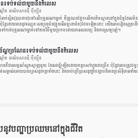
ាន៖ទប់ទល់ជាមួយនឹងកិលេស
ិត អាលិចសានឌឺ បុឺហ្សុីន
ជំពាក់ស្អិត(ឧបាទាន)ទៅលើបុគ្គលណាម្នាក់ គឺត្រូវបានផ្អែកលើការគិតស្មាននៅក្នុងចិត្តដែលមិន
៉ុន្តែដោយមាននូវទស្សនៈសត្យានុម័ន(ផ្ទុយពីអត្តនោម័ត)ថែមទៀតនោះ យើងអាចរៀនសូត្រដើម្បីផ
ើងទៅកាន់បុគ្គលណាម្នាក់ទៅតាមវិធីមួយប្រកបដោយភាពសមរម្យ និងការស្រឡាញ់។
រច័ណ្ឌច្រណែន៖ទប់ទល់ជាមួយនឹងកិលេស
ិត អាលិចសានឌឺ បុឺហ្សុីន
ែនគឺជាអារម្មណ៍ស្មុគស្មាញមួយ ដែលវាផ្គុំឡើងដោយកត្តាសៅហ្មងជាច្រើន ប៉ុន្តែវាអាចត្រូវជ
សម្គាល់អោយបានច្បាស់នូវកត្តាទាំងនេះ និងចាប់ប្រើប្រាសនូវថ្នាំបន្សាបដ៏មានប្រសិទ្ធិភាពទាំ
ូវបញ្ហាប្រឈមនៅក្នុងជីវិត