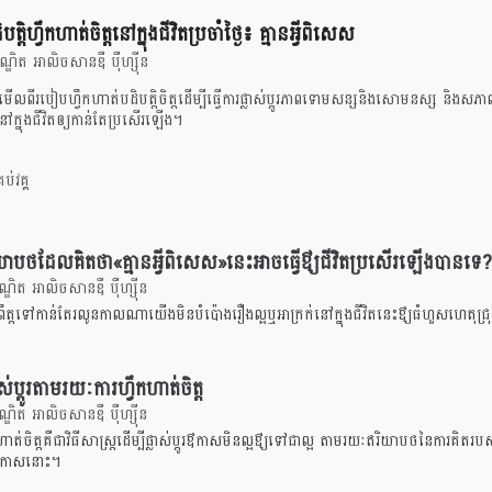
ត្តិហ្វឹកហាត់ចិត្តនៅក្នុងជីវិតប្រចាំថ្ងៃ៖ គ្មានអ្វីពិសេស
ឌិត អាលិចសានឌឺ បុឺហ្សុីន
ើលពីរបៀបហ្វឹកហាត់បដិបត្តិចិត្តដើម្បីធ្វើការផ្លាស់ប្តូរភាពទោមសន្សនិងសោមនស្ស និងសភាពជ
ៅក្នុងជីវិតឲ្យកាន់តែប្រសើរឡើង។
ប់វគ្គ
យាបថដែលគិតថា«គ្មានអ្វីពិសេស»នេះអាចធ្វើឳ្យជីវិតប្រសើរឡើងបានទេ?
ិត អាលិចសានឌឺ បុឺហ្សុីន
រព្រឹត្តទៅកាន់តែរលូនកាលណាយើងមិនបំប៉ោងរឿងល្អឬអាក្រក់នៅក្នុងជីវិតនេះឳ្យធំហួសហេតុជ
ាស់ប្តូរតាមរយៈការហ្វឹកហាត់ចិត្ត
ិត អាលិចសានឌឺ បុឺហ្សុីន
ហាត់ចិត្តគឺជាវិធីសាស្រ្តដើម្បីផ្លាស់ប្តូរឳកាសមិនល្អឳ្យទៅជាល្អ តាមរយៈឥរិយាបថនៃការគិតរបស់
ឳកាសនោះ។