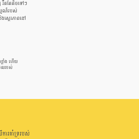
ស រឹតតែតិចទៅៗ
្មណ៏របស់
ិងស្ថេរភាពនៅ
ាខ្លាំង ហើយ
ីជីថលរបស់
ើការគាំទ្ររបស់