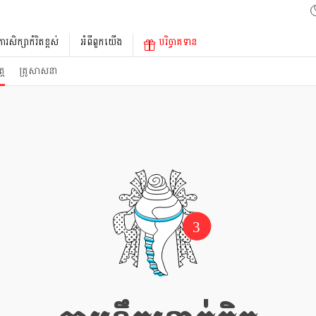
ការសិក្សាកំរិតខ្ពស់
អំពីពួកយើង
បរិច្ចាគទាន
្ត
គ្រូសាសនា
3