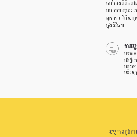
ចាប់តាំងពីពិភព
ដោយហេតុនេះ វា
ពួកគេ៕ វិធីសាស
ក្នុងជីវិត៕
ការប្ត
លោកបណ្ឌ
ដើម្បីយ
ដោយមានកា
យើងឲ្យ
លទ្ធភាពក្នុងក