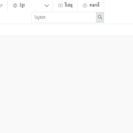
វីដេអូ
គណនី
Enter
Search
search
term