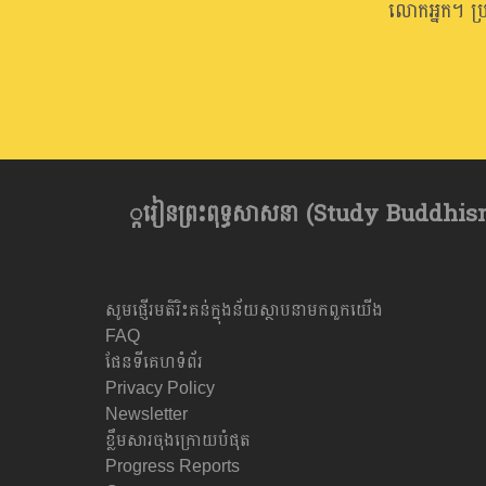
លោកអ្នក។ ប្
្ករៀនព្រះពុទ្ធសាសនា​ (Study Buddhism) 
សូមផ្ញើរមតិរិះគន់ក្នុងន័យស្ថាបនាមកពួកយើង
FAQ
ផែនទីគេហទំព័រ
Privacy Policy
Newsletter
ខ្លឹមសារចុងក្រោយបំផុត
Progress Reports