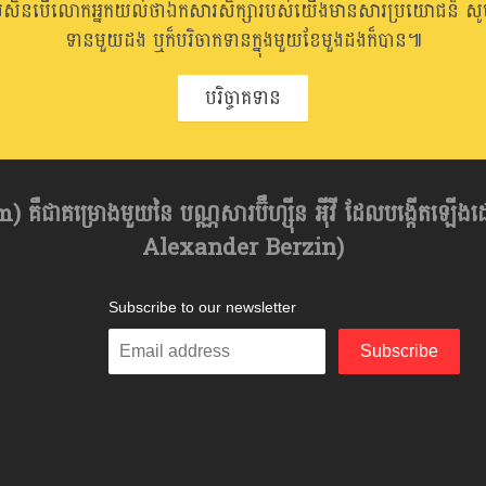
រសិនបើលោកអ្នកយល់ថាឯកសារសិក្សារបស់យើងមានសារប្រយោជន៏ សូមធ
ទានមួយដង ឬក៏បរិចាកទានក្នុងមួយខែមួងដងក៏បាន៕
បរិច្ចាគទាន
គឺជាគម្រោងមួយនៃ បណ្ណសារប៊ឺហ្សុីន អុីវី ដែលបង្កើតឡើង
Alexander Berzin)
Subscribe to our newsletter
Enter
Subscribe
your
email