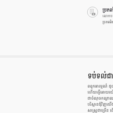
ប្រភព
លោកបណ្ឌ
ប្រភពពិ
ទប់ទល់ជា
ពពួកអារម្មណ៏ ដូ
ហើយធ្វើអោយយើង
ជាចំណុចកណ្តាលន
បរិស្ថានជុំវិញ
សាស្រ្តជាច្រើន