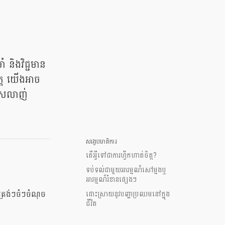
 និងវិជ្ជមាន
ិត្ត យើងអាច
ស្រលាញ់
សង្ខេបមាតិការ
តើអ្វីទៅជាការហ្វឹកហាត់ចិត្ត?
ទប់ទល់ជាមួយអារម្មណ៏សៅម្មងឬ
អារម្មណ៏រំខានផ្សេងៗ
ត្រង់ៗចំៗចំណុច
ដោះស្រាយនូវបញ្ហាប្រឈមនៅក្នុង
ជីវិត