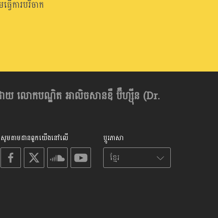
្វើការបរិចាក
ដោយ លោកបណ្ឌិត អាលិចសានឌឺ ប៊ឺហ្សុីន (Dr.
សូមតាមដានពួកយើងនៅលើ
ប្តូរភាសា
on
on
on
on
facebook
X
soundcloud
youtube