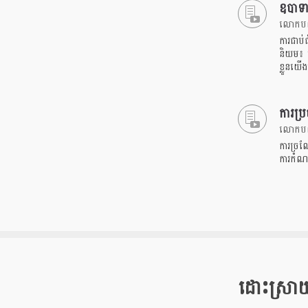
ឧបាទ
លោកបណ្ឌ
ការជាប់
និយម៖ ប
ខ្លួនយ
ការប្
លោកបណ្ឌ
ការច្រណ
ការកំណត់
ដោះស្រាយន