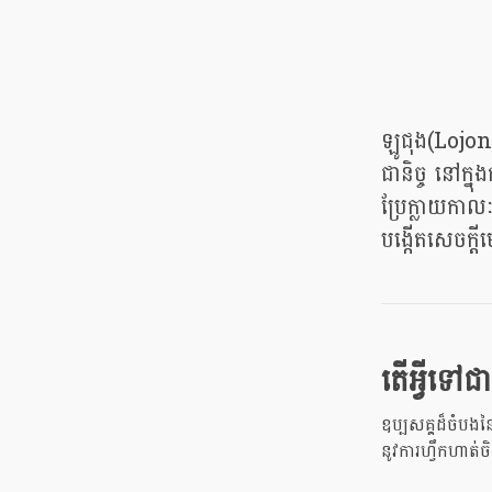
ឡូជុង​(Lojong
ជានិច្ច នៅក្ន
ប្រែក្លាយកា
បង្កើតសេចក្ត
តើអ្វីទៅជា
ឧប្បសគ្គដ៏ចំបងន
នូវការហ្វឹកហាត់ច