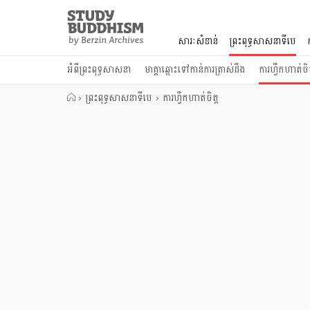
Close
Study
Buddhism
សារៈសំខាន់
ព្រះពុទ្ធសាសនាទីបេ
Home
អំពីព្រះពុទ្ធសាសនា
មាគ្គាឆ្ពោះទៅកាន់ការត្រាស់ដឹង
ការហ្វឹកហាត់ចិត
›
ព្រះពុទ្ធសាសនាទីបេ
›
ការហ្វឹកហាត់ចិត្ត