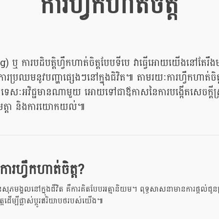
ការហ្វឹកហាត់ចិត្ត
) ឬ ការបដិបត្តិហ្វឹកហាត់ចិត្តបែបទីបេ វាធ្វើអោយយើងនៅតែរឹងមាំ
ុងការប្រឈមនូវបញ្ហាផ្សេងៗនៅក្នុងជិវិត៕ តាមរយៈការហ្វឹកហាត់ច
លៈទេសៈអវិជ្ជមានណាមួយ អោយទៅជាឪកាសនៃការបង្កើតសេចក្តី
ីមេត្តា និងការយោកយល់៕
ការហ្វឹកហាត់ចិត្ត?
ៃសុភមង្គលនៅក្នុងជីវិត គឺការគិតបែបអត្មានិយម។ ពុទ្ធសាសនាមានការផ្តល់ជូន
ិត្តដើម្បីផ្លាស់ប្តូរឥរិយាបថរបស់យើង៕