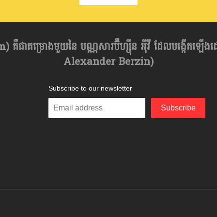
គឺជាគម្រោងមួយនៃ បណ្ណសារប៊ឺហ្សុីន អុីវី ដែលបង្កើតឡើង
Alexander Berzin)
Subscribe to our newsletter
Enter
Subscribe
your
email