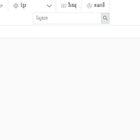
វីដេអូ
គណនី
Enter
Search
search
term