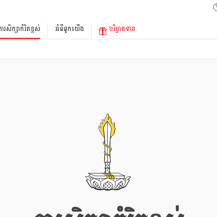
ការសិក្សាកំរិតខ្ពស់
អំពីពួកយើង
បរិច្ចាគទាន