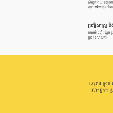
សិក្សាអោយពេញលេញប
ឆ្ពោះទៅកាន់ព្រះនិព្វ
ប្រវត្តិសាស្រ្ត ន
យល់បំពេញ់បន្ថែមនូវប
ព្រះពុទ្ធសាសនា
លទ្ធភាពក្នុងក
លោកអ្នក។ ប្