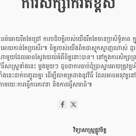
ការសិក្សាកំរិតខ្ពស់
ធម៍អោយរឹតតែជ្រៅ ការបដិបត្តិរបស់យើងរឹតតែមានប្រសិទ្ធិភាព ក្នុ
អោយកាន់តែប្រសើរ៕ ចិត្តរបស់យើងពិតជាស្មុកស្មាញណាស់ ដូច្ន
្តណាមួយដែលអាចស្វែងយល់អំពីចិត្តនោះបាន។ នៅក្នុងការសិក្សាព្រ
ិធីសាស្ត្រទាំងនេះ ម្តងមួយៗ ដូចជាការចាប់ដុំប្រាស្នាអោយត្រូវគ្
ទាំងនេះដាក់បញ្ចូលគ្នា ដើម្បីលាតត្រដាងនូវវិធី ដែលអាចអនុវត្តនៅក្ន
តាមរយៈការធ្វើការភាវនា និងការធ្វើសមាធិ៕
Share
on
facebook
វិទ្យាសាស្រ្តផ្លូវចិត្ត