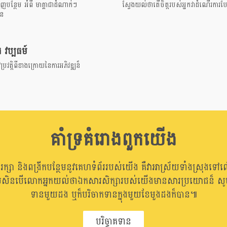
ន្ថែម អំពី មាគ្គាជាដំណាក់ៗ
ស្វែងយល់ថាតើចិត្តរបស់អ្នកវាដំណើរកា
ាន
ិង វប្បធម៍
្រវត្តិពីខាងក្រោយនៃការអភិវឌ្ឍន៏
គាំទ្រគំរោងពួកយើង
ាររក្សា និងពង្រីកបន្ថែមនូវគេហទំព័ររបស់យើង គឺវាអាស្រ័យទាំងស្រុងទៅល
រសិនបើលោកអ្នកយល់ថាឯកសារសិក្សារបស់យើងមានសារប្រយោជន៏ សូមធ
ទានមួយដង ឬក៏បរិចាកទានក្នុងមួយខែមួងដងក៏បាន៕
បរិច្ចាគទាន