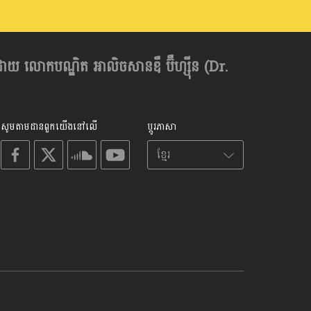
ដោយ លោកបណ្ឌិត អាលិចសានឌឺ ប៊ឺហ្សុីន (Dr.
សូមតាមដានពួកយើងនៅលើ
ប្តូរភាសា
on
on
on
on
facebook
X
soundcloud
youtube