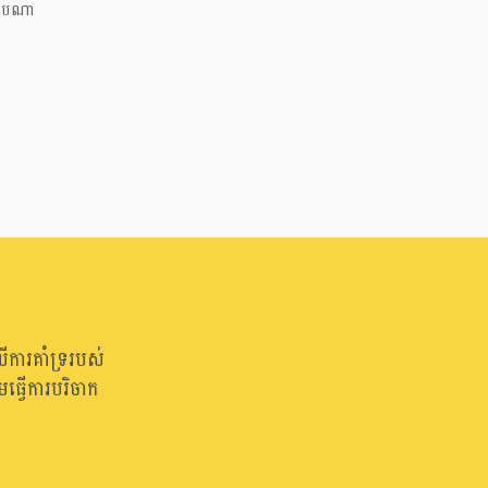
របែបណា
ើការគាំទ្ររបស់
្វើការបរិចាក