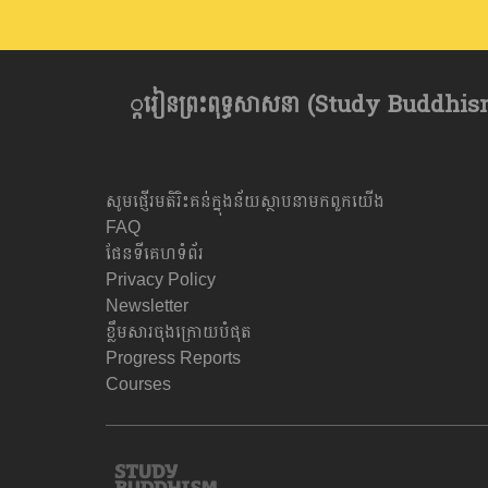
្ករៀនព្រះពុទ្ធសាសនា​ (Study Buddhism) 
សូមផ្ញើរមតិរិះគន់ក្នុងន័យស្ថាបនាមកពួកយើង
FAQ
ផែនទីគេហទំព័រ
Privacy Policy
Newsletter
ខ្លឹមសារចុងក្រោយបំផុត
Progress Reports
Courses
Study