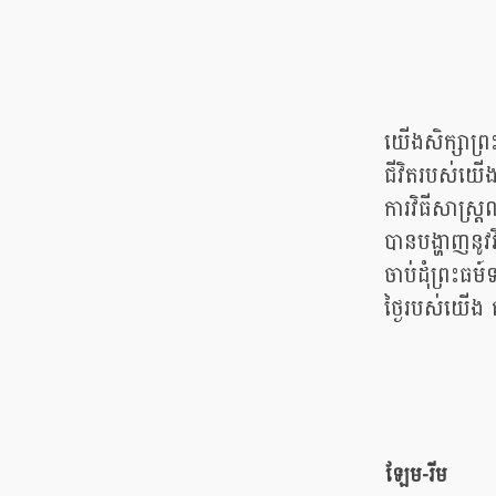
យើងសិក្សាព្រះ
ជីវិតរបស់យើង
ការវិធីសាស្រ
បានបង្ហាញនូវវ
ចាប់ដុំព្រះធម៍
ថ្ងៃរបស់យើង 
ឡែម-រីម