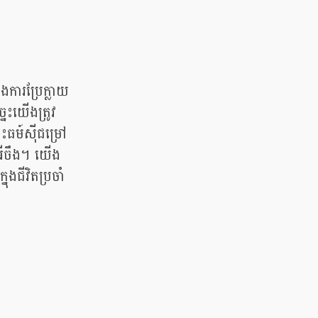
ងការប្រែក្លាយ
េះយើងត្រូវ
ះធម៍សុីជម្រៅ
នាអីចឹង។ យើង
ុងជីវិតប្រចាំ