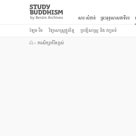
Close
Study
Buddhism
សារៈសំខាន់
ព្រះពុទ្ធសាសនាទីបេ
Home
ឡែម-រីម
វិទ្យាសាស្រ្តផ្លូវចិត្ត
ប្រវត្តិសាស្រ្ត និង វប្បធម៍
›
ការសិក្សាកំរិតខ្ពស់