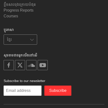
ខ្លឹមសារចុងក្រោយបំផុត
Progress Reports
Courses
ប្តូរភាសា
សូមតាមដានពួកយើងនៅលើ
on
on
on
on
facebook
X
soundcloud
youtube
Subscribe to our newsletter
Enter
Subscribe
your
email