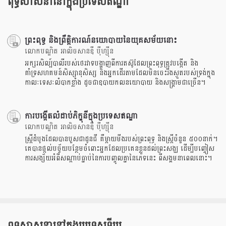
ពុទ្ធសាសនានៅក្នុងប្រទេសឥណ្ឌា
ព្រះពុទ្ធ និងព្រឹត្តិការណ៍នយោបាយនៃយុគសម័យនោះ
លោកបណ្ឌិត អាលិចសានឌឺ បុឺហ្សុីន
អក្សរសិល្ប៍បាលីរបស់ថេរវាទបង្ហាញពីការតស៊ូដែលព្រះពុទ្ធត្រូវបង្កើត និង
គាំទ្រសហគមន៍សិស្សានុសិស្ស និងអ្នកដើរតាមដែលមិនចេះរីងស្ងួតរបស់ទ្រង់ក្នុង
កាលៈទេសៈលំបាកខ្លាំង ដូចជាឧបាយកលនយោបាយ និងសង្គ្រាមជាច្រើន។
ការបង្កើតលំដាប់ភិក្ខុនីក្នុងប្រទេសឥណ្ឌា
លោកបណ្ឌិត អាលិចសានឌឺ បុឺហ្សុីន
ស្ត្រី​ដំបូង​ដែល​បាន​បួស​ជា​ដូនជី គឺ​ម្តាយមីង​របស់​ព្រះពុទ្ធ និង​ស្ត្រី​ចំនួន ៥០០​នាក់។
គេ​បានផ្តល់​បច្ច័យ​បន្ថែម​ចំពោះ​អ្នក​ដែល​ប្រគេនខ្លួន​ដល់​ព្រះសង្ឃ ដើម្បី​បញ្ចៀស​
ការ​សង្ស័យ​អំពី​សណ្តាប់​ធ្នាប់​នៃ​ការ​បញ្ចូលគ្នានៃ​ភេទ​នេះ ​ពី​សង្គម​នា​ពេល​នោះ។
ពុទ្ធសាសនានៅក្នុងប្រទេសទីបេ