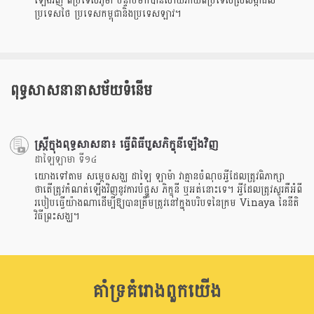
ឡើងវិញ ពីប្រទេសភូមា បន្ទាប់មកបានសាយភាយពីប្រទេសស្រីលង្កាដល់
ប្រទេសថៃ ប្រទេសកម្ពុជានិងប្រទេសឡាវ។
ពុទ្ធសាសនានាសម័យទំនើម
ស្ត្រី​ក្នុង​ពុទ្ធសាសនា៖ ធ្វើ​ពិធី​បួស​ភិក្ខុនី​ឡើងវិញ
ដាឡៃឡាមា ទី១៤
យោងទៅតាម សម្តេចសង្ឃ ដាឡៃ ឡាម៉ា វាគ្មានចំណុចអ្វីដែលត្រូវពិភាក្សា
ថាតើត្រូវកំណត់ឡើងវិញនូវការបំផ្នួស ភិក្ខុនី ឬអត់នោះទេ។ អ្វីដែលត្រូវសួរគឺអំពី
របៀបធ្វើយ៉ាងណាដើម្បីឱ្យបានត្រឹមត្រូវនៅក្នុងបរិបទនៃក្រម Vinaya នៃនីតិ
វិធីព្រះសង្ឃ។
គាំទ្រគំរោងពួកយើង