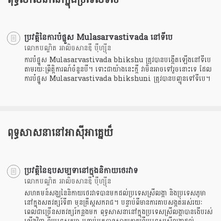
ប្រវត្តិនៃការបំផ្នួស Mulasarvastivada នៅទីបេ
លោកបណ្ឌិត អាលិចសានឌឺ បុឺហ្សុីន
ការបំផ្នួស Mulasarvastivada bhikshu ត្រូវបានបង្កើតឡើងនៅទីបេ
តាមរយៈព្រឹត្តិការណ៍ចំនួនបី។ ទោះជាយ៉ាងនេះក្តី វាមិនអាចទៅរួចនោះទេ ដែល
ការបំផ្នួស Mulasarvastivada bhikshuni ត្រូវបានបញ្ជូនទៅទីបេ។
ពុទ្ធសាសនានៅអាសុីអាគ្នេយ៏
ប្រវត្តិនៃឧបសម្បទានៅក្នុងនិកាយថេរវាទ
លោកបណ្ឌិត អាលិចសានឌឺ បុឺហ្សុីន
សហគមន៍សង្ឃនៃនិកាយថេរវាទបានមកដល់ប្រទេសស្រីលង្កា និងប្រទេសភូមា
នៅក្នុងសតវត្សរ៍ទី៣ មុនគ្រឹស្តសករាជ។ បន្ទាប់ពីមានការគាបសង្កត់អស់រយៈ
ពេលជាច្រើនសតវត្សរ៍កន្លងមក ពុទ្ធសាសនានៅក្នុងប្រទេសស្រីលង្កាបានងើបរស់