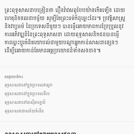
ព្រះពុទ្ធសាសនាបង្រៀនថា រឿងរ៉ាវសព្វបែបយ៉ាងកើតឡើង ដោយ
ហេតុនិងផលជាបច្ច័យ សូម្បីតែព្រះធម៍ក៏ដូច្នោះដែរ៕ ប្រវតិ្តសាស្រ្ត
និងវប្បធម៍ នៃប្រទេសនីមួយៗ បានធ្វើអោយមានការប្រែប្រួលនូវ
ការអភិវឌ្ឃន៏នៃព្រះពុទ្ធសាសនា ដោយពុទ្ធសាសនិកជនបានធ្វើ
ការប្តោះប្តូរគំនិតយោបល់ជាមួយបណ្តាអ្នកកាន់សាសនាផ្សេងៗ
ដើម្បីអោយកាន់តែមានអត្ថប្រយោជន៏ទាំងសងខាង៕
សង្ខេបមាតិការ
ពុទ្ធសាសនានៅក្នុងប្រទេសឥណ្ឌា
ពុទ្ធសាសនានៅក្នុងប្រទេសទីបេ
ពុទ្ធសាសនានៅអាសុីអាគ្នេយ៏
ពុទ្ធសាសនានាសម័យទំនើម