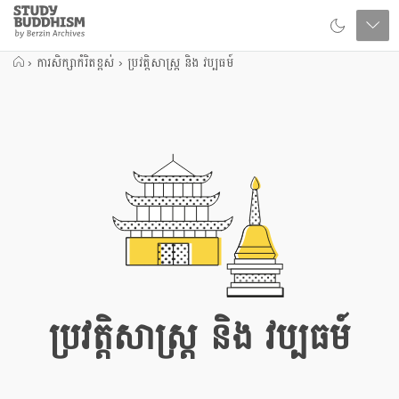
Close
Study
Buddhism
Home
›
ការសិក្សាកំរិតខ្ពស់
›
ប្រវត្តិសាស្រ្ត និង វប្បធម៍
ប្រវត្តិសាស្រ្ត និង វប្បធម៍