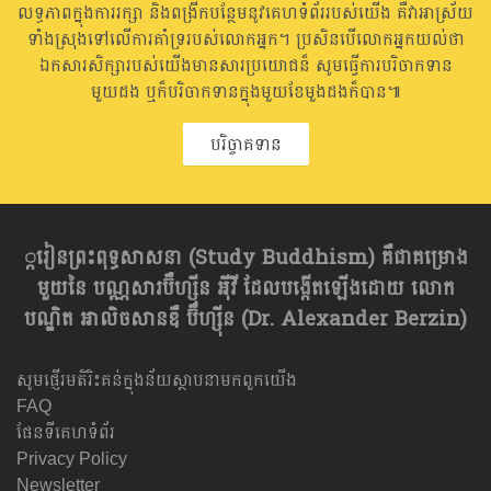
លទ្ធភាពក្នុងការរក្សា និងពង្រីកបន្ថែមនូវគេហទំព័ររបស់យើង គឺវាអាស្រ័យ
ទាំងស្រុងទៅលើការគាំទ្ររបស់លោកអ្នក។ ប្រសិនបើលោកអ្នកយល់ថា
ឯកសារសិក្សារបស់យើងមានសារប្រយោជន៏ សូមធ្វើការបរិចាកទាន
មួយដង ឬក៏បរិចាកទានក្នុងមួយខែមួងដងក៏បាន៕
បរិច្ចាគទាន
្ករៀនព្រះពុទ្ធសាសនា​ (Study Buddhism) គឺជាគម្រោង
មួយនៃ បណ្ណសារប៊ឺហ្សុីន អុីវី ដែលបង្កើតឡើងដោយ លោក
បណ្ឌិត អាលិចសានឌឺ ប៊ឺហ្សុីន (Dr. Alexander Berzin)
សូមផ្ញើរមតិរិះគន់ក្នុងន័យស្ថាបនាមកពួកយើង
FAQ
ផែនទីគេហទំព័រ
Privacy Policy
Newsletter