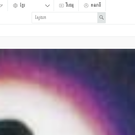
វីដេអូ
គណនី
Enter
Search
search
term