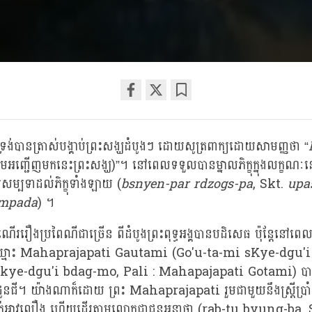
Share
Bookmark
on
ទ្ធទ្រង់បានត្រាស់បង្គាប់ព្រះសង្ឃដំបូងៗ ដោយសូត្រពាក្យដោយសាមញ្ញថា “
facebook
មអញ្ជើញមកនេះព្រះសង្ឃ)”។ នៅពេលទទួលបានម្នាលភិក្ខុក្នុងលក្ខណៈ
ឧបសម្បទាដល់ភិក្ខុទាំងឡាយ (
bsnyen-par rdzogs-pa
, Skt.
upa
mpada
) ។
រឿងប្រពៃណីជាច្រើន ពីដំបូងព្រះពុទ្ធអង្គបានបដិសេធ ប៉ុន្តែនៅពេ
គ ឈ្មោះ Mahaprajapati Gautami (Go'u-ta-mi sKye-dgu
ye-dgu'i bdag-mo, Pali : Mahapajapati Gotami) បានស្ន
ូនជី។ យ៉ាងណាក៏ដោយ ព្រះ Mahaprajapati រួមជាមួយនឹងស្ត្រីប្រា
ក់អាវលឿង ហើយដើរតាមលោកជាជនអនាថា (rab-tu byung-ba, 