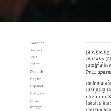
ភាសាផ្សេងៗ
العربية
ព្រះសម្មាសម្ពុ
bhikkhu
(សូ
বাংলা
ព្រះអង្គក៏តាំង
བོད་ཡིག་
Pali:
upasa
Deutsch
English
យោងទៅតាមដំណើរ
Español
របស់ព្រះអង្
Français
chen-mo, Sk
តែងតាំងនាងជាដ
हिन्दी
បានកោរសក់ពា