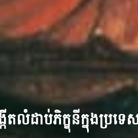
កើតលំដាប់ភិក្ខុនីក្នុងប្រទ