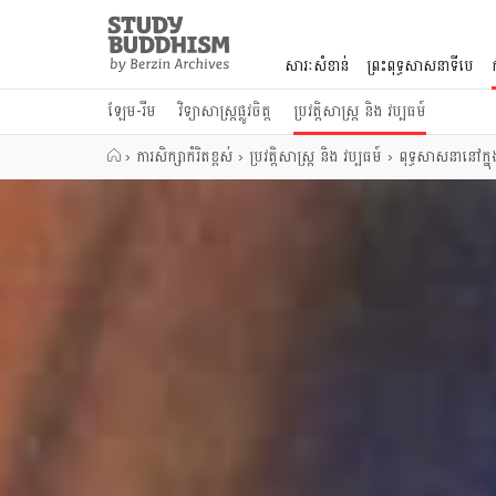
Close
Study
Buddhism
សារៈសំខាន់
ព្រះពុទ្ធសាសនាទីបេ
Home
ឡែម-រីម
វិទ្យាសាស្រ្តផ្លូវចិត្ត
ប្រវត្តិសាស្រ្ត និង វប្បធម៍
›
ការសិក្សាកំរិតខ្ពស់
›
ប្រវត្តិសាស្រ្ត និង វប្បធម៍
›
ពុទ្ធសាសនានៅក្ន