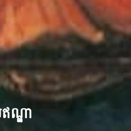
េសឥណ្ឌា