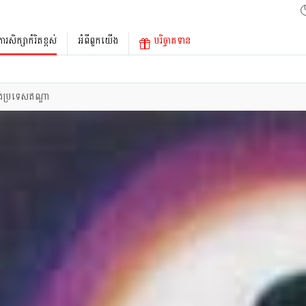
ការសិក្សាកំរិតខ្ពស់
អំពីពួកយើង
បរិច្ចាគទាន
ុងប្រទេសឥណ្ឌា