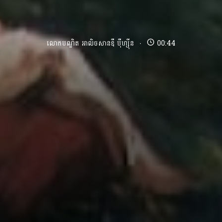
លោកបណ្ឌិត អាលិចសានឌឺ បុឺហ្សុីន
00:44