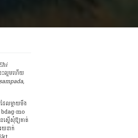
Ehi
នេះល្មមហើយ
sampada
,
លដែលម្តាយមីង
'i bdag-mo
ើសុំឱ្យគាត់
ំរយនាក់
Skt.