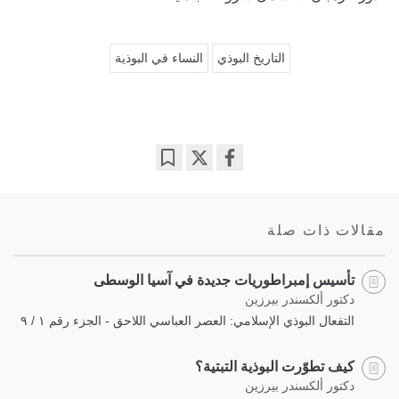
التاريخ البوذي
النساء في البوذية
Bookmark
Share
on
facebook
مقالات ذات صلة
تأسيس إمبراطوريات جديدة في آسيا الوسطى
دكتور ألكسندر بيرزين
التفعال البوذي الإسلامي: العصر العباسي اللاحق - الجزء رقم ١ / ٩
كيف تطوّرت البوذية التبتية؟
دكتور ألكسندر بيرزين