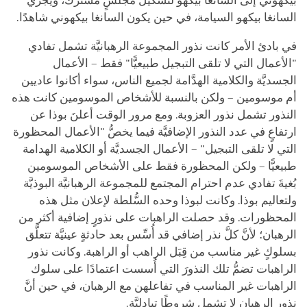
بيكهوني إلى السانغا بيكهو لتشكيل مجلسٍ مُشترَك، ويُجري
السانغا بيكهو السيامة، في حين يكون السانغا بيكهوني شاهدًا.
في بادئ الأمر كانت نذور المجموعة الرهبانيَّة تشمل تفادي
"الأعمال التي لا تلقى التبجيل طبيعيًّا" فقط – الأعمال
الجسديَّة والكلامية الهدَّامة لجميع الناس، سواء أكانوا عاديين
أم موسومين – ولكن بالنسبة للأشخاص الموسومين كانت هذه
النذور تشمل نذور العزوبة. ومع مرور الوقت أعلنَ بوذا عن
ارتفاعٍ في عدد النذور الإضافيَّة فيما يخصُّ "الأعمال المحظورة
التي لا تلقى التبجيل" – الأعمال الجسديَّة أو الكلامية الهدامة
طبيعيًّا – ولكن المحظورة فقط على الأشخاص الموسومين
بُغيةَ تفادي عدم احترام المجتمع للمجموعة الرهبانيَّة البوذيَّة
ولتعاليم بوذا. وكانت لبوذا وحده السُّلطة لإعلان مثل هذه
المحظورات. وقد حصلت الراهبات على نذورٍ إضافية أكثر من
الرهبان؛ لأنَّ كلَّ نذر إضافي قد أُسِّس بعد حادثةٍ عينيَّة تتعلَّق
بسلوكٍ
غير
مناسب من قِبَل الراهب أو الراهبة. وكانت نذور
الراهبات تضمُّ تلك النذورَ التي أُسست اعتمادًا على سلوك
الراهبات غير المناسب في تفاعلهن مع الرهبان، في حين أنَّ
نذور الرهبان لا تشمل شروطًا تبادليَّة.