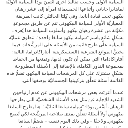
السيامة الأولى وحسب تقاليدَ أخرى ائتمنَ بوذا السيامة الأوليَّة
لماهابراجاباتي وأتباعها الخمسمائة امرأة إلى عشر رهبان
بيكهو، تحت قيادة أناندا. وفي كِلتا الحالتيْن كانت الطريقة
المعياريَّة الأولى لسيامة البيكهوني تتم عن طريق مجموعةٍ
مكوَّنة من عشرة رهبان بيكهو. وأسلوب السيامة هذا يُعرف
بشكلٍ شائعٍ باسم "سيامة بيكهو سانغا واحدة". تنطوي عمليَّة
السيامة على طرح قائمة من الأسئلة على المرشَّحات فيما
يخصُّ الموانع الشرعية (السنسكريتية: أنتاراكادراما، البالية:
أنتاراكاداما) التي يمكن أن تكون لديها، وتمنعها من الحفاظ
بمجموعة النذور الكاملة، بالإضافة إلى الأسئلة المطروحة
بشكلٍ مشترَك على كل المرشحات لسيامة البيكهو، تضمُّ هذه
القائمة أسئلة تتعلَّق بتركيبتها الجسمانيَّة بوصفها أنثى.
عندما أعربَت بعض مرشحات البيكهوني عن عدم ارتياحهن
الشديد للإجابة عن مثل هذه الأسئلة الشخصيَّة التي يطرحها
الرهبان، أسَّس بوذا: "سيامة سانغا الثنائيَّة". هنا يطرح السانغا
بيكهوني أولاً أسئلةً تتعلَّق بمدى صلاحية المرشَّحة لكي تُصبح
بيكهوني. ولاحقًا – وفي ذلك اليوم نفسه – ينضمُّ السانغا