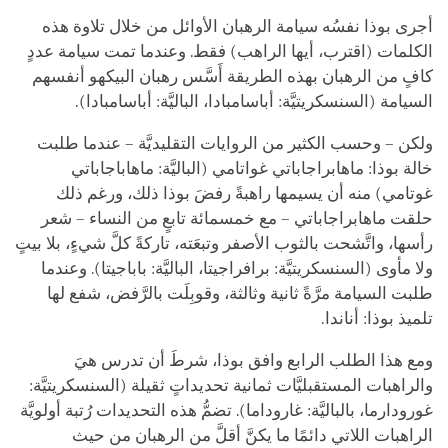
facebook
أجرى
بوذا
نفسُه سيامة الرهبان الأوائل من خلال تلاوة هذه
الكلمات (اقترب، أيها الراهب) فقط. وعندما تمت سيامة عددٍ
كافٍ من الرهبان بهذه الطريقة أَسَّس رهبان البيكهو أنفسهم
السيامة (السنسكريتيَّة: أباسامبادا، الباليَّة: أباسامبادا).
ولكن – وحسب الكثير من الروايات التقليديَّة – عندما طلبت
خالة بوذا: ماهابراجاباتي غواتامي (الباليَّة: ماهاباجاباتي
غوتامي) منه أن يسيمها راهبةً رفضَ بوذا ذلك، ورغم ذلك
حلقت ماهابراجاباتي – مع خمسمائة تابعٍ من النساء – شعر
رأسها، واتَّشحت بالثوب الأصفر وتبعَته، تاركةً كلَّ شيءٍ، بلا بيتٍ
ولا مأوى (السنسكريتيَّة: برافراجيتا، الباليَّة: باباجيتا). وعندما
طلبت السيامة مرَّةً ثانية وثالثة، وقوبِلَت بالرَّفض، شفع لها
تلميذ بوذا: أناندا.
ومع هذا الطلب الرابع وافق بوذا، شرطَ أن تدرس هيَ
والراهبات المستقبليَّات ثمانية تحديداتٍ ثقيلة (السنسكريتيَّة:
غورودارما، بالباليَّة: غاروداما). تضمُّ هذه التحديدات رُتبة أولويَّة
الراهبات اللاتي دائمًا ما يكنَّ أقلَّ من الرهبان من حيث