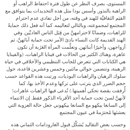
المستوى، بصرف النظر عن طول فترة احتفاظ الراهب أو
الراهبة بالنذور. وأسس بوذا مثل هذه التحديدات بما يتوافق مع
القيَم الثقافيَّة للهند في وقته، من أجل تفادي عدم احترام
المجتمع لمجموعته، وبالتالي لتعاليمه. كما أنه فعل ذلك حمايةً
للراهبات، وضمانًا لاحترامهنَّ من قِبَل الناس العاديِّين. وفي
الهند القديمة كانت النساء بادئ الأمر تحت حماية آبائهنَّ، ثم
أزواجهن، وأخيرًا أبنائهن. وتعلَّمت المرأة العَزَبة أن تكون
عاهرة، وهناك الكثير من الحالات في
فينايا
الراهبات، (والفينايا
هي الكتابات التي تتعرض للجانب التنظيمي والأخلاقي في حياة
الرهبنة، وتتضمن حوالي مائتين وخمس وعشرين قاعدة، حول
سلوك الرهبان والراهبات البوذيات، ورتبت هذه القواعد حسب
حجم الضرر الذي يترتب على تركها وعدم الأخذ بها، كما
أُرفقت بقصة تحكي أهميتها.) تُدعى فيها الراهبات عاهرات؛
لأنهنَّ لسنَ تحت حماية أحد الأقرباء الذكور فقط. إن الانتماء
إلى السانغا بيكهو مع السانغا بيكهوني جعل حالة العزوبة التي
يعشنَها مُحترَمةً في عيون المجتمع.
وحسب بعض التقاليد يُشكِّل قبول الغارودامات الثماني هذه