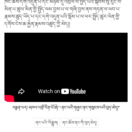
ཁོང་ཚོས་དགེ་འདུན་པ་དང་མཉམ་དུ་འབྲེལ་བ་བྱེད་པའི་སྐབས་སུ་རུང་བ་
མིན་པ་ཚུལ་མིན་གྱི་སྤྱོད་ལམ་བྱས་པ་ལ་གཞི་བྱས་ནས་གཏན་ལ་ཕབ་པ་
རྣམས་ཚུད་ཡོད་པ་དང་དགེ་འདུན་པའི་སྡོམ་པ་ལ་ཕར་སྤྲོད་ཚུར་ལེན་གྱི་
དགོས་ངེས་ཆ་རྐྱེན་རྣམས་འཚུད་ཀྱི་མེད།།
བརྙན་པར། མཁའ་འགྲོ་རིན་པོ་ཆེ། “ནང་པའི་གཞུང་ནང་གསུངས་པའི་བུད་མེད།”
ནང་པའི་ལོ་རྒྱུས།
ནང་ཆོས་ནང་གི་བུད་མེད།