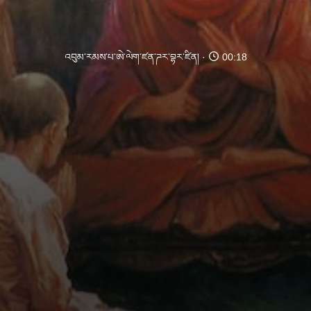
འབུམ་རམས་པ་ཨེ་ལེག་ཛན་ཌར་བྷར་ཛིན།
00:18