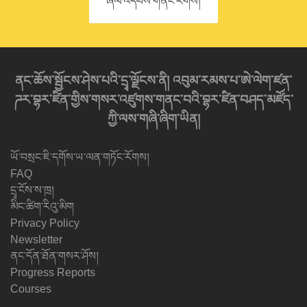
ཞལ་འདེབས་གནང་རོགས།
ནང་ཆོས་སྦྱོངས་ཤེས་པའི་དྲྭ་ལྗོངས་ནི། འབུམ་རམས་པ་ཨེ་ལེག་ཛན་
ཌར་བྷར་ཛིན་གྱིས་གསར་འཛུགས་གནང་བའི་བྷར་ཛིན་བཤད་མཛོད་
ཀྱི་ལས་གཞི་ཞིག་ཡིན།
ཡོ་བསྲང་ཇི་དགོས་ཡ་ལན་གཏོང་རོགས།
FAQ
དྲྭ་ངོས་ས་ཁྲ།
མིང་ཚིག་རིའུ་མིག
Privacy Policy
Newsletter
ནང་དོན་ཐོན་གསར་ཤོས།
Progress Reports
Courses