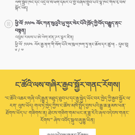
ལག་སློབ་ཁང་དང་འདྲ་བ་སོ་ཕག་དམར་པོ་གྱ་བཞིས་གྲུབ་པའི་ལྷ་ཁང་གིས་རྭ་བས་
སྐོར་ཡོད།
ཕྱི་ལོ་ ༡༩༩༤ ལོར་ཀན་སུའུའི་ཡུ་གུར་སེར་པོའི་ཁྲོད་ཀྱི་བོད་བརྒྱུད་ནང་
བསྟན།
འབུམ་རམས་པ་ཨེ་ལེག་ཛན་ཌར་བྷར་ཛིན།
ཕྱི་ལོ་ ༡༩༩༤ ལོར་རྒྱ་ནག་གི་སོག་པོའི་ས་ཁུལ་ཁག་ཏུ་ནང་ཆོས་དར་ཚུལ། - དུམ་བུ།
༦ / ༧
ང་ཚོའི་ལས་གཞིར་རྒྱབ་སྐྱོར་གནང་རོགས།
“ང་ཚོའི་འཆར་གཞི་འདི་རྒྱུན་མཐུད་ཐུབ་པ་དང་རྒྱ་སྐྱེད་ཡོང་བར་ཁྱེད་ཀྱི་རྒྱབ་སྐྱོར་ལ་
རག་ ལུས་ཡོད། གལ་ཏེ་ཁྱེད་ཀྱིས་ང་ཚོས་མཁོ་སྤྲོད་བྱས་པའི་རྒྱུ་ཆ་རྣམས་ཕན་
ཐོགས་ཡོད་པ་ གཟིགས་ན། ཐེངས་གཅིག་གམ་ཡང་ན་ཟླ་རེའི་ཞལ་འདེབས་གནང་
རོགས་” ཞེས་འབོད་སྐུལ་ཞུ་རྒྱུ་ཡིན།