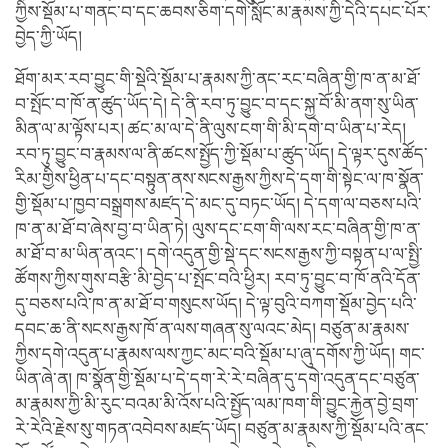
ཀྱིས་སྡོམ་པ་གནང་བ་དང་ཆབས་ཅིག་དགེ་སློང་མ་རྣམས་ཀྱི་དེའི་དཔང་པོར་
བྱེད་ཀྱི་ཡོད།
ཐོག་མར་རབ་བྱུང་གི་སྡེའི་སྡོམ་པ་རྣམས་ཀྱི་ནང་རང་བཞིན་གྱི་ཁ་ན་མ་ཐོ་
བ་སྤོང་བ་ཁོ་ན་ཚུད་ཡོད་དེ། དེ་ནི་རབ་ཏུ་བྱུང་བ་དང་སྐྱ་བོ་མི་ནག་སུ་ཡིན་
མིན་ལ་མ་ལྟོས་པར། ཚང་མ་ལ་དེ་ནི་ལུས་ངག་གི་མི་དགེ་བ་ཡིན་པ་རེད།
རབ་ཏུ་བྱུང་བ་རྣམས་ལ་ནི་ཚངས་སྤྱོད་ཀྱི་སྡོམ་པ་ཚུད་ཡོད། དེ་ལྟར་དུས་ཚོད་
རིམ་གྱིས་ཕྱིན་པ་དང་བསྟུན་ནས་སངས་རྒྱས་ཀྱིས་དེ་དག་གི་སྟེང་ལ་ཁ་སྣོན་
གྱི་སྡོམ་པ་ཁྱབ་བསྒྲགས་མཛད་དེ་མང་དུ་བཏང་ཡོད། དེ་དག་ལ་བཅས་པའི་
ཁ་ན་མ་ཐོ་བ་ཞེས་བྱ་བ་ཡིན་ཏེ། ལུས་དང་ངག་གི་ལས་རང་བཞིན་གྱི་ཁ་ན་
མ་ཐོ་བ་མ་ཡིན་ནའང་། དགེ་འདུན་གྱི་སྡེ་དང་སངས་རྒྱས་ཀྱི་བསྟན་པ་ལ་སྤྱི་
ཚོགས་ཀྱིས་གུས་བརྩི་མི་བྱེད་པ་སྤོང་བའི་ཕྱིར། རབ་ཏུ་བྱུང་བ་ཁོ་ནའི་དོན་
དུ་བཅས་པའི་ཁ་ན་མ་ཐོ་བ་གསུངས་ཡོད། དེ་ལྟ་བུའི་བཀག་སྡོམ་བྱེད་པའི་
དབང་ཆ་ནི་སངས་རྒྱས་ཁོ་ན་ལས་གཞན་སུ་ལའང་མེད། བཙུན་མ་རྣམས་
ཀྱིས་དགེ་འདུན་པ་རྣམས་ལས་ཀྱང་མང་བའི་སྡོམ་པ་ཞུ་དགོས་ཀྱི་ཡོད། གང་
ཡིན་ཞེ་ན། ཁ་སྣོན་གྱི་སྡོམ་པ་དེ་དག་རེ་རེ་བཞིན་དུ་དགེ་འདུན་དང་བཙུན་
མ་རྣམས་ཀྱི་མི་རུང་བའམ་མི་འོས་པའི་སྤྱོད་ལམ་ཁག་གི་བྱུང་རྐྱེན་བྱེ་བྲག་
རེ་རེའི་རྗེས་སུ་གཏན་འབེབས་མཛད་ཡོད། བཙུན་མ་རྣམས་ཀྱི་སྡོམ་པའི་ནང་