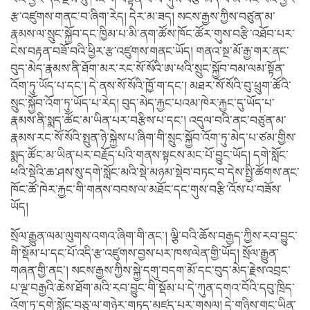
རྩ་འཛུགས་གནང་བ་ཞིག་རེད། དེར་མ་ཟད། སངས་རྒྱས་ཀྱིས་བཙུན་མ་
རྣམས་ལ་སྲུང་སྐྱོབ་དང་ཁྱིམ་པ་མི་ནག་ཚོས་ཁོང་ཚོར་གུས་བརྩི་འཐོབ་པར་
ངེས་བརྟན་བཟོ་བའི་ཕྱིར་རྩ་འཛུགས་གནང་ཡོད། གནའ་སྔ་མོ་རྒྱ་གར་ནང་
བུད་མེད་རྣམས་ནི་ཐོག་མར་རང་སོ་སོའི་ཨ་ཕའི་སྲུང་སྐྱོབ་བམ་ལམ་སྟོན་
འོག་ཏུ་ཡོད་པ་དང་། དེ་ནས་སོ་སོའི་ཁྱོ་ག་དང་། མཐར་སོ་སོའི་བུ་ཕྲུག་ཚོའི་
སྲུང་སྐྱོབ་འོག་ཏུ་ཡོད་པ་རེད། བུད་མེད་རྐྱང་པའམ་ཁེར་རྐྱང་དུ་ཡོད་པ་
རྣམས་ནི་སྨད་ཚོང་མ་ཡིན་པར་བརྩིས་པ་དང་། འདུལ་བའི་ནང་བཙུན་མ་
རྣམས་རང་སོ་སོའི་སྤུན་ཉེ་སྐྱེས་པ་ཞིག་གི་སྲུང་སྐྱོབ་འོག་ཏུ་མེད་པ་ཙམ་གྱིས་
སྨད་ཚོང་མ་ཡིན་པར་བརྗོད་པའི་གནས་སྟངས་མང་པོ་བྱུང་ཡོད། དགེ་སློང་
ཕའི་སྡེའི་ཆ་ཤས་སུ་དགེ་སློང་མའི་སྡེ་མཉམ་སྡེབ་བཏང་བ་དེས་སྤྱི་ཚོགས་ནང་
ཁོང་ཚོ་ཁེར་རྐྱང་གི་གནས་བབས་ལ་མཐོང་དང་གུས་བརྩི་འོས་པ་བཟོས་
ཡོད།
སྲོལ་རྒྱུན་ལམ་ལུགས་འགའ་ཞིག་གི་ནང་། ལྕི་བའི་ཆོས་བརྒྱད་ཀྱིས་རབ་བྱུང་
གི་སྡོམ་པ་དང་པོ་འདི་རྩ་འཛུགས་བྱས་པར་ཁས་ལེན་གྱི་ཡོད། སྲོལ་རྒྱུན་
གཞན་གྱི་ནང་། སངས་རྒྱས་ཀྱིས་སྐྱེ་དགུ་བདག་མོ་དང་བུད་མེད་རྗེས་འབྲང་
པ་ལྔ་བརྒྱའི་ཆེས་ཐོག་མའི་རབ་བྱུང་གི་སྡོམ་པ་དེ་ཀུན་དགའ་བོའི་དབུ་ཁྲིད་
འོག་ཏུ་དགེ་སློང་བཅུ་ལ་གཉེར་གཏད་མཛད་པར་གསལ། དེ་གཉིས་གང་ཡིན་