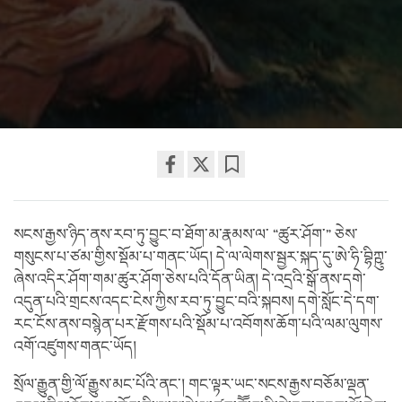
Share
Bookmark
on
facebook
སངས་རྒྱས་ཉིད་ནས་རབ་ཏུ་བྱུང་བ་ཐོག་མ་རྣམས་ལ་ “ཚུར་ཤོག་” ཅེས་
གསུངས་པ་ཙམ་གྱིས་སྡོམ་པ་གནང་ཡོད། དེ་ལ་ལེགས་སྦྱར་སྐད་དུ་ཨེ་ཧི་བྷིཀྵུ་
ཞེས་འདིར་ཤོག་གམ་ཚུར་ཤོག་ཅེས་པའི་དོན་ཡིན། དེ་འདྲའི་སྒོ་ནས་དགེ་
འདུན་པའི་གྲངས་འདང་ངེས་ཀྱིས་རབ་ཏུ་བྱུང་བའི་སྐབས། དགེ་སློང་དེ་དག་
རང་ངོས་ནས་བསྙེན་པར་རྫོགས་པའི་སྡོམ་པ་འབོགས་ཆོག་པའི་ལམ་ལུགས་
འགོ་འཛུགས་གནང་ཡོད།
སྲོལ་རྒྱུན་གྱི་ལོ་རྒྱུས་མང་པོའི་ནང་། གང་ལྟར་ཡང་སངས་རྒྱས་བཅོམ་ལྡན་