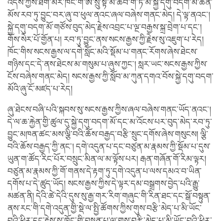
འདས་ཀྱིས་ཐོག་མར་ཁོང་གི་ཨ་སྲུ་སྟེ་མ་ཚབ་གཽ་ཏ་མི་སྐྱེ་དགུ་བདག་མོ་ཆེན་
མོས་རབ་ཏུ་བྱུང་བར་ཞུ་བ་ཕུལ་ནའང་ཞལ་བཞེས་གནང་མེད། དེ་ལྟ་ནའང་།
སྐྱེ་དགུ་བདག་མོ་གཙོས་བུད་མེད་རྗེས་འབྲང་པ་ལྔ་བརྒྱས་སྐྲ་བྲེག་པ་དང་།
གོས་སེར་པོ་གྱོན་པ། རབ་ཏུ་བྱུང་ནས་སངས་རྒྱས་ཀྱི་རྗེས་སུ་འཇུག་པ་རེད།
ཁོང་གིས་སངས་རྒྱས་ལ་དགེ་སློང་མའི་སྡོམ་པ་གནང་རོགས་ཞེས་ཐེངས་
གཉིས་དང་དེ་ནས་ཐེངས་མ་གསུམ་པ་ཞུས་ཀྱང་། སླར་ཡང་སངས་རྒྱས་ཀྱིས་
ངོས་བཞེས་གནང་མེད། སངས་རྒྱས་ཀྱི་སློབ་མ་ཀུན་དགའ་བོས་སྐྱེ་དགུ་བདག་
མོའི་ཞུ་ངོ་མཛད་པ་རེད།
ཞུ་ཐེངས་བཞི་པའི་སྐབས་སུ་སངས་རྒྱས་ཀྱིས་ཞལ་བཞེས་གནང་ཡོད་ནའང་།
དེ་ལ་ཆ་རྐྱེན་གྱི་ཚུལ་དུ་སྐྱེ་དགུ་བདག་མོ་དང་མ་འོངས་པར་བུད་མེད་རབ་ཏུ་
བྱུང་མཁན་ཚང་མས་ལྕི་བའི་ཆོས་བརྒྱད་བརྩི་སྲུང་དགོས་ཞེས་གསུངས། ལྕི་
བའི་ཆོས་བརྒྱད་ཀྱི་ནང་། དགེ་འདུན་པ་དང་བཙུན་མ་རྣམས་ཀྱི་སྡོམ་པ་དུས་
ཡུན་ག་ཚོད་རིང་པོར་བསྲུང་མིན་ལ་མ་ལྟོས་པར། རྒན་གཞོན་གོ་རིམ་ལྟར།
བཙུན་མ་རྣམས་ཀྱི་གོ་གནས་དེ་རྟག་ཏུ་དགེ་འདུན་པ་ལས་དམའ་བ་ཡིན་
དགོས་པ་དེ་ཚུད་ཡོད། སངས་རྒྱས་ཀྱིས་དེ་ལྟར་དམ་བསྒྲགས་བྱེད་པའི་རྒྱུ་
མཚན་ནི། དེའི་ཚེ་དེའི་དུས་སུ་རྒྱ་གར་རིག་གཞུང་གི་རིན་ཐང་དང་སྒོ་བསྟུན་
ནས་རང་གི་དགེ་འདུན་གྱི་སྡེ་ལ་སྤྱི་ཚོགས་ཀྱིས་གུས་བརྩི་མེད་པ་མི་ཡོང་
བའི་ཕྱིར་དང་རྗེས་སུ་ཁོང་གི་བསྟན་པ་ལ་གུས་བརྩི་མེད་པ་མི་ཡོང་བའི་ཕྱིར་