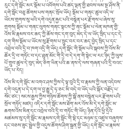
རུང་དགེ་སློང་མར་སྡོམ་པ་འབོགས་པའི་ཚད་ལྡན་གྱི་ཐབས་ལམ་སྔ་ཤོས་ནི་
དགེ་སློང་བཅུ་ཚོགས་པས་གནང་སྲོལ་ཡོད། སྡོམ་པ་གནང་ཚུལ་འདི་ལ་
ཡོངས་གྲགས་སུ་ཕའི་དགེ་འདུན་རྐྱང་པའི་བསྙེན་པར་རྫོགས་པ་ཞེས་སུ་
གྲགས། སྡོམ་པ་གནང་ལུགས་གནང་སྟངས་ཀྱི་ནང་སྡོམ་པ་ལེན་མཁན་གྱི་
འོས་མི་རྣམས་བར་ཆད་ཀྱི་ཆོས་གང་དག་བུད་མེད་དེ་ལ་ཡོད་སྲིད་པ་དང་དེ་
དག་གིས་སྡོམ་པ་ཡོངས་སུ་རྫོགས་པ་སྲུང་བར་བར་ཆད་བྱེད་སྲིད་པ་དང་
འབྲེལ་བའི་དྲི་བ་ཁག་འདྲི་གི་ཡོད། དགེ་སློང་གི་སྡོམ་པའི་སྐབས་ཀྱི་འོས་མི་
ཚོར་དྲི་བ་གཏོང་བ་དང་ཐུན་མོང་གི་དྲི་བ་དེ་དག་གི་སྟེང་ལ་རང་ཉིད་ཀྱི་ལུས་
པོ་གྲུབ་ཚུལ་དེ་བུད་མེད་ཅིག་ཡིན་པའི་ཆ་ནས་དེ་ལས་གཞན་པའི་དྲི་བའང་
ཡོད་པ་རེད།
འོས་མི་དགེ་སློང་མ་འགའ་ཤས་ཀྱིས་དེ་ལྟ་བུའི་དྲི་བ་རྣམས་ཀྱི་ལན་འདེབས་
དགེ་འདུན་པ་དེ་དག་ལ་བྱ་རྒྱུ་དེ་ཧ་ཅང་མི་བདེ་བ་ཡོད་པའི་སྐོར་བརྗོད་པ་
སོང་ཙང་། སངས་རྒྱས་ཀྱིས་གཉིས་ཚོགས་ཀྱི་སྒོ་ནས་བསྙེན་པར་རྫོགས་པའི་
སྲོལ་གཏོད་མཛད། འདིར་དགེ་སློང་མས་ཐོག་མར་འོས་མི་དེ་དགེ་སློང་མ་
ཆགས་འོས་མིན་དང་འབྲེལ་བའི་དྲི་བ་གཏོང་གི་ཡོད། ཉིན་དེའི་ཕྱི་དྲོའི་
མཚམས་སུ་དགེ་སློང་མ་རྣམས་དགེ་སློང་གི་སྡེ་དང་མཉམ་དུ་འཛུལ་བཞུགས་
དང་བཅས་ཟུང་སྦྲེལ་གྱི་འདུས་ཚོགས་ཤིག་སྐྲུན་གྱི་ཡོད། དགེ་སློང་ཕ་རྣམས་