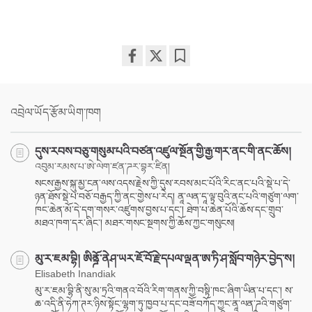
Share
Bookmark
on
facebook
འབྲེལ་ཡོད་རྩོམ་ཡིག་ཁག
དུས་རབས་བཅུ་གསུམ་པའི་བཙན་འཛུལ་སྔོན་གྱི་རྒྱ་གར་ནང་གི་ནང་ཆོས།
འབུམ་རམས་པ་ཨེ་ལེག་ཛན་ཌར་བྷར་ཛིན།
སངས་རྒྱས་སྐུ་མྱ་ངན་ལས་འདས་རྗེས་ཀྱི་དུས་རབས་མང་པོའི་རིང་ནང་པའི་སྡེ་པ་དེ་
ཉན་ཐོས་སྡེ་པ་བཅོ་བརྒྱད་ཀྱི་ནང་གྱེས་པ་རེད། ནཱ་ལན་དཱ་ལྟ་བུའི་ནང་པའི་གཙུག་ལག་
ཁང་ཆེན་མོ་དེ་དག་གསར་འཛུགས་བྱས་པ་དང་། ཐེག་པ་ཆེན་པོའི་ཆོས་དང་གྲུབ་
མཐའ་ཁག་དར་ཞིང་། མཐར་གསང་སྔགས་ཀྱི་ཆོས་ཀྱང་གསུངས།
མུ་ར་ཇམ་བྷི། ཨིནྜོ་ནེཤ་ཡར་ཇོ་བོ་རྗེ་དཔལ་ལྡན་ཨ་ཏི་ཤ་སློབ་གཉེར་བྱེད་ས།
Elisabeth Inandiak
མུ་ར་ཇམ་བྷི་ནི་སུ་མ་ཏྲའི་གནའ་བོའི་རིག་གནས་ཀྱི་བསྟི་ཁང་ཞིག་ཡིན་པ་དང་། ས་
ཆ་འདི་ནི་ཧེཀ་ཊར་ཉིས་སྟོང་ལྷག་ཏུ་ཁྱབ་པ་དང་བཟོ་བཀོད་ཀྱང་ནཱ་ལན་ཌའི་གཙུག་