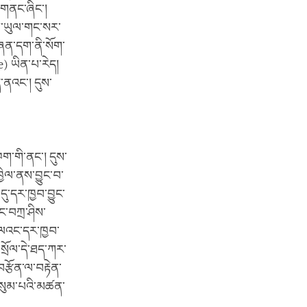
་གནང་ཞིང་།
སོག་ཡུལ་གང་སར་
གཞན་དག་ནི་སོག་
e) ཡིན་པ་རེད།
་ནའང་། དུས་
ཁག་གི་ནང་། དུས་
ྱིལ་ནས་བྱུང་བ་
་དུ་དར་ཁྱབ་བྱུང་
ང་བཀྲ་ཤིས་
ཝ་ལའང་དར་ཁྱབ་
་སྲོལ་དེ་ཐད་ཀར་
རྩོན་ལ་བརྟེན་
ུ་གསུམ་པའི་མཚན་