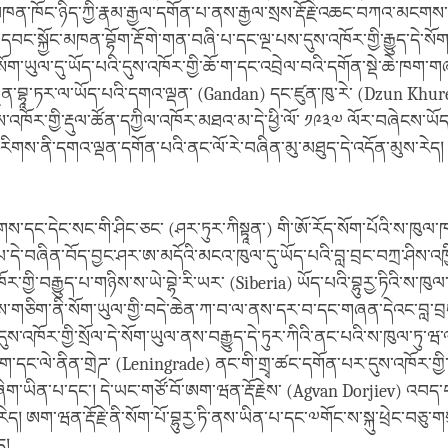
་ཁོང་ཉིད་ཀྱི་རྣམ་རྒྱལ་དགོན་པ་ནས་རྒྱལ་སྲས་རྡོ་རྗེ་འཆང་བཀའ་མངགས
ད་དབང་སྐྱོང་མཁན་བྷོག་རྡོ་གེ་གན་བཞི་པ་དང་ལྔ་པས་དུས་འཁོར་གྱི་རྒྱུད་དེ་
ག་ཡུལ་དུ་ཡོད་པའི་དུས་འཁོར་གྱི་ཆོ་ག་དང་འབྲེལ་བའི་དགོན་སྡེ་ཆེ་ཁག་
་ལཱན་བྷཱ་ཏར་ལ་ཡོད་པའི་དགའ་ལྡན་ (Gandan) དང་ཛུན་ཁུ་རེ་ (Dzun Khur
་འཁོར་གྱི་རྡུལ་ཚོན་དཀྱིལ་འཁོར་མཐའ་མ་དེ་ཕྱི་ལོ་ ༡༩༣༧ ལོར་བཞེངས་ཡོད
ི་རིགས་ནི་དགའ་ལྡན་དགོན་པའི་ནང་ལོ་རེ་བཞིན་མུ་མཐུད་དེ་འདོན་མུས་རེད།
ོགས་དང་དེང་སང་གི་ཤིང་ཅང་ (ཤར་ཏུར་ཀིསྟཱན་) གི་ཨོ་རོད་སོག་པོའི་ས་ཁུལ་
ད་པ་དེ་བཞིན་བོད་བྱང་ཤར་ཨ་མདོའི་མངའ་ཁུལ་དུ་ཡོད་པའི་བླ་བྲང་བཀྲ་ཤིས་འཁ
ོར་གྱི་བརྒྱུད་པ་གཉིས་ས་ཡེ་བྷེ་རི་ཡར་ (Siberia) ཡོད་པའི་བྷུརྱ་ཏིའི་ས་ཁུལ
ལས་གཅིག་ནི་སོག་ཡུལ་གྱི་བདེ་ཆེན་ཀ་བ་ལ་ནས་དར་བ་དང་གཞན་དེའང་བླ་བྲ
ུས་འཁོར་གྱི་སྲོལ་དེ་སོག་ཡུལ་ནས་བརྒྱུད་དེ་ཏུར་ཀིའི་ནང་པའི་ས་ཁུལ་ཏུ་
ུག་དང་ལེ་ནིན་གྲེཌ་ (Leningrade) ནང་གི་གྲྭ་ཚང་དགོན་པར་དུས་འཁོར་གྱི
ག་ཡིན་པ་དང་། དེ་ཡང་གཙོ་བོ་ཨག་ཝན་རྡོ་རྗེས་ (Agvan Dorjiev) འབད་བ
ད། ཨག་ཝན་རྡོ་རྗེ་ནི་སོག་པོ་བྷུརྱ་ཏི་ནས་ཡིན་པ་དང་༧གོང་ས་སྐུ་ཕྲེང་བཅ
ད།