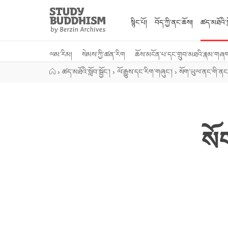
Close
Study
Buddhism
སྙིང་པོ།
བོད་ཀྱི་ནང་ཆོས།
ཚད་མཐོའི་སླ
Home
ལམ་རིམ།
སེམས་ཀྱི་ཚན་རིག
ཆོས་མངོན་པ་དང་གྲུབ་མཐའི་རྣམ་གཞ
›
ཚད་མཐོའི་སློབ་སྦྱོང་།
›
ལོ་རྒྱུས་དང་རིག་གཞུང་།
›
སོག་ཡུལ་ནང་གི་ནང
སོག