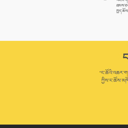
འཇམ་དཔ
ཐམས་ཅད་
ཁྱད་ཆོས་
ང
“ང་ཚོའི་འཆར་གཞི
ཀྱིས་ང་ཚོས་མཁ