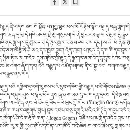
Share
Bookmark
on
facebook
ི་རྒྱུད་ནི་བདག་ཅག་གི་སྟོན་པ་ཤཱཀྱ་ཐུབ་པས་ལོ་ངོ་ཉིས་སྟོང་བརྒྱད་བརྒྱ་ལྷག་གི་
ྱོགས་ཨན་དྲ་པྲ་དེ་ཤའི་མངའ་སྡེ་རུ་གསུངས། དེ་ནི་བྱང་ཤམ་བྷ་ལའི་ཡུལ་དུ་རྒྱུན
ི་ནང་རྒྱ་གར་དུ་ཚུར་དར། དེ་ལྟར་རྒྱ་གར་ནས་འབར་མ་དང་། མ་ལེ་ པེ་ནིན་
དེ་ནས་ཨིནྜོ་ནེ་ཤི་ཡར་དར་ཁྱབ་བྱུང་། འོན་ཀྱང་། ས་ཁུལ་དེ་དག་གི་ནང་དུ
ྱིན་ཏེ་ཡལ་བ་རེད། དུས་འཁོར་གྱི་རྒྱུད་དེ་རྒྱ་གར་ནས་བོད་དུ་དུས་རབས་བ
ས་མ་འགའ་ཞིག་དར། དེའི་བརྒྱུད་པ་འཛིན་མཁན་ནི་ས་སྐྱ་དང་། བཀའ་བརྒྱུད
ས་བརྒྱུད་ནང་ཡོད།
ྒྱད་པའི་དཀྱིལ་དུ་དགེ་ལུགས་པའི་དུས་འཁོར་གྱི་བརྒྱུད་པ་དེ་གོང་མ་ཆིའན་ལ
འབོད་བསྐུལ་ཞུས་པ་ལྟར་བོད་ནས་རྒྱ་ནག་མན་ཇུ་ལ་གདན་དྲངས། དེའི་སྐབས་༧
ོགས་ལ་བརྟེན་ནས་པེ་ཅིང་དུ་ཡོད་པའི་ཡུང་གྷོ་གོང་ (Yungho Gong) དགོན
ོབ་ཞིག་གསར་འཛུགས་བྱས། དུས་རབས་བཅུ་དགུའི་པའི་འགོ་སྟོད་ལ་དུས་འཁོར་གྱི
ལྟར་སོག་པོའི་བོག་རྡོ་གེ་གན་ (Bogdo Gegen) བཞི་པས་མགྲོན་འབོད་བྱས་པ
་པས་སོག་ཡུལ་གྱི་དུས་འཁོར་དགོན་པ་གཙོ་བོ་བདེ་ཆེན་ཀ་ལ་བ་ཞེས་སུ་གྲགས་