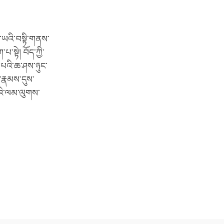
ཤི་ཡའི་བསྟི་གནས་
་སྟེ། བོད་ཀྱི་
་པའི་ཆ་ཤས་ཉུང་
་རྣམས་དུས་
་པའི་ལམ་ལུགས་