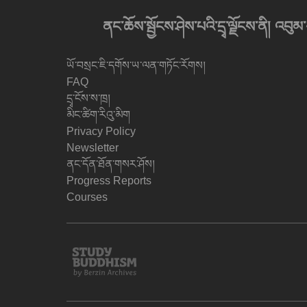
ནང་ཆོས་སྦྱོངས་ཤེས་པའི་དྲྭ་ལྗོངས་ནི། 
ཡོ་བསྲང་ཇི་དགོས་ཡ་ལན་གཏོང་རོགས།
FAQ
དྲྭ་ངོས་ས་ཁྲ།
མིང་ཚིག་རིའུ་མིག
Privacy Policy
Newsletter
ནང་དོན་ཐོན་གསར་ཤོས།
Progress Reports
Courses
Study
Buddhism
Home