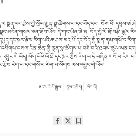
ྱུད་ལ་སྨན་དང་རྩིས་ཀྱི་སྲོལ་རྒྱུན་སྣ་ཚོགས་པ་དང་བོད་དང་། སོག་པོ། དབུས་ཨེ་
་མངོན་གསལ་ཅན་ཐོབ་ཡོད། དེ་གང་ཡིན་ཞེ་ན། བོད་ཀྱི་ལོ་ཐོ་བརྩི་ཚུལ་རིག་པ
པྱད་དང་སྐར་རྩིས་རིག་པའི་ཆ་ཤས་མང་པོ་དང་བོད་ཀྱི་སྨན་ནམ་གསོ་བ་རིག
་དམིགས་བསལ་རིན་ཆེན་གྱི་སྨན་སྣ་ཚོགས་པ་བཟོ་བའི་ཐབས་ཚུལ་མན་ངག
ནས་འབྱུང་གི་ཡོད། སོག་པོའི་ལོ་ཐོ་དང་སྐར་རྩིས་རིག་པ་དེ་བཞིན་གསོ་བ་རིག
ྐར་རྩིས་རིག་པ་དང་གསོ་བ་རིག་པ་སོགས་ལས་འབྱུང་གི་ཡོད།།
ནང་པའི་ལོ་རྒྱུས།
དུས་འཁོར།
སོག་པོ།
Share
Bookmark
on