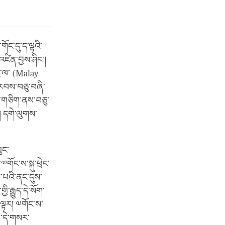
གོང་དུ་ད་ལྟའི་
་འཛིན་བྱས་ཤིང་།
སུ་ལ་ (Malay
ས་རབས་བཅུ་བཞི་
ཅུ་གཅིག་ནས་བཅུ་
། དགེ་ལུགས་
ུང་
གོང་ས་སྐུ་ཕྲེང་
་པའི་ནང་དུས་
་རྒྱུད་དེ་སོག་
་ལྟར། ༧གོང་ས་
པ་དེ་གསར་