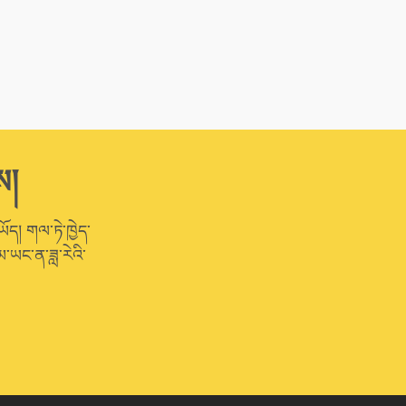
ས།
ཡོད། གལ་ཏེ་ཁྱེད་
་ཡང་ན་ཟླ་རེའི་