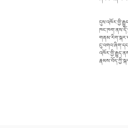
དུས་འཁོར་གྱི་རྒ
ཁང་ཁག་ནས་དོ་སྣང
གནམ་རིག་སྐར་ད
ངུ་འགའ་ཞིག་དང
འཁོར་གྱི་རྒྱུད་
རྣམས་བོད་ཀྱི་ས