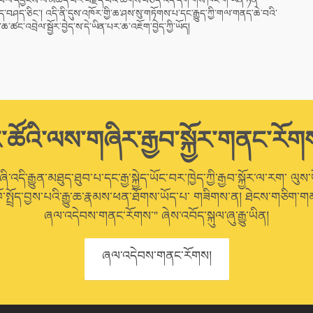
ལ་དབྱངས་ལ་མཆོད་པར་བརྗོད་པའི་ཚིགས་བཅད་འདི་དག་གིས་ཁོང་གི་ཡོན་ཏན་
བཤད་ཅིང་། འདི་ནི་དུས་འཁོར་གྱི་ཆ་ཤས་སུ་གཏོགས་པ་དང་རྒྱུད་ཀྱི་གལ་གནད་ཆེ་བའི་
ཆ་ཚང་འབྲེལ་སྦྱོར་བྱེད་ས་དེ་ཡིན་པར་ཆ་འཇོག་བྱེད་ཀྱི་ཡོད།
་ཚོའི་ལས་གཞིར་རྒྱབ་སྐྱོར་གནང་རོག
་འདི་རྒྱུན་མཐུད་ཐུབ་པ་དང་རྒྱ་སྐྱེད་ཡོང་བར་ཁྱེད་ཀྱི་རྒྱབ་སྐྱོར་ལ་རག་ ལུས་
ོ་སྤྲོད་བྱས་པའི་རྒྱུ་ཆ་རྣམས་ཕན་ཐོགས་ཡོད་པ་ གཟིགས་ན། ཐེངས་གཅིག་གམ
ཞལ་འདེབས་གནང་རོགས་” ཞེས་འབོད་སྐུལ་ཞུ་རྒྱུ་ཡིན།
ཞལ་འདེབས་གནང་རོགས།