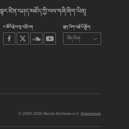
་བྷར་ཛིན་བཤད་མཛོད་ཀྱི་ལས་གཞི་ཞིག་ཡིན།
ང་ཚོའི་རྗེས་སུ་འབྲོངས།
སྐད་ཡིག་བརྗེ་པོ་རྒྱོབ།
on
on
on
on
facebook
X
soundcloud
youtube
© 2003-2026 Berzin Archives e.V.
Impressum