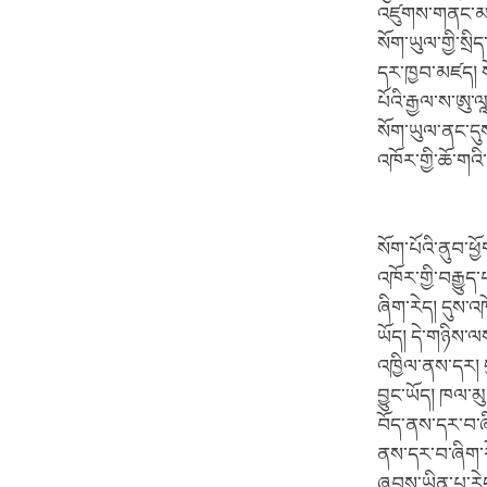
འཛུགས་གནང་མཁན
སོག་ཡུལ་གྱི་སྲི
དར་ཁྱབ་མཛད། སོ
པོའི་རྒྱལ་ས་ཨུ
སོག་ཡུལ་ནང་དུས
འཁོར་གྱི་ཆོ་གའ
སོག་པོའི་ནུབ་ཕྱ
འཁོར་གྱི་བརྒྱུ
ཞིག་རེད། དུས་འཁ
ཡོད། དེ་གཉིས་
འཁྱིལ་ནས་དར། ད
བྱུང་ཡོད། ཁལ་མ
བོད་ནས་དར་བ་ཞི
ནས་དར་བ་ཞིག་རེ
ཞབས་ཡིན་པ་རེ