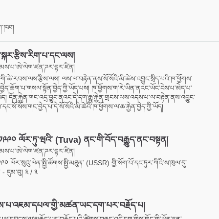
facebook
ིག་ཁག
ི་སྐར་རྩིས་རིག་པ་དང་ལས།
མས་པ་ཨེ་ལེག་ཛན་ཌར་བྷར་ཛིན།
་གི་ཚེ་རབས་ལས་རྩིས་ལས། ལས་ལ་བརྟེན་ནས་སོ་སོའི་མི་ཚེས་འབྱུང་སྲིད་པའི་ཁ་ཕྱོགས་
བྱེད་ཆོག་པ་གསལ་སྟོན་བྱེད་ཀྱི་ཡོད་པས། ཁ་ཕྱོགས་ག་རེ་ཡིན་ནའང་ཡོང་ངེས་པ་མེད་པ་
་ཡོད། དོན་རྐྱེན་གང་འདྲ་བྱུང་ནའང་དེ་དག་རྒྱུ་རྐྱེན་གྲངས་ལས་འདས་པ་ལ་བརྟེན་ནས་འབྱུང་
་དང་སོ་སོས་གང་བྱེད་པ་དེ་སོ་སོའི་མི་ཚེའི་ཁ་ཕྱོགས་ལ་ཆ་རྐྱེན་བྱེད་ཀྱི་ཡོད།
་ ༡༩༩༠ ལོར་ཏུ་ཝའི་ (Tuva) ནང་གི་བོད་བརྒྱུད་ནང་བསྟན།
མས་པ་ཨེ་ལེག་ཛན་ཌར་བྷར་ཛིན།
༡༩༩༠ ལོར་སུའུ་ལེན་སྤྱི་ཚོགས་སྤྱི་མཐུན་ (USSR) གྱི་སོག་པོ་དང་ཏུར་ཀིའི་ས་ཁུལ་དུ་
 - དུམ་བུ། ༣ / ༣
་པ་འཇམ་དཔལ་གྱི་མཚན་ཡང་དག་པར་བརྗོད་པ།