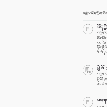
འབྲེལ་ཡོད་རྩོམ་ཡ
བོད་ཀྱ
འབུམ་ར
བོད་སོག
དང་ལེན་
སྟོན་གྱི
གི་ཡོད་པ
ཕྱི་ལོ
འབུམ་ར
ཕྱི་ལོ་ 
ནང་ཆོས།
འཕགས