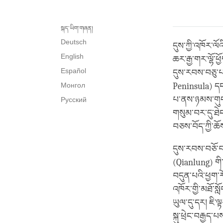
སྐད་ཡིག་གཞན།
Deutsch
དུས་ཀྱི་འཁོར་ལོའ
English
ཆར་རྒྱ་གར་ལྷོ་ཕ
Español
དུས་རབས་བཅུ་པའ
Монгол
Peninsula) དང་
པ་ནས་ཉམས་གུད་ཕ
Русский
གསུམ་བར་དུ་ཐེང
བཅས་བོད་ཀྱི་ཆོ
དུས་རབས་བཅོ་བར
(Qianlung) གི་
བདུན་པའི་ཕྱག་ར
འཁོར་གྱི་མཐོ་སླ
ཡུལ་དུ་དར། ཇི་
སྐུ་ཕྲེང་བརྒྱད