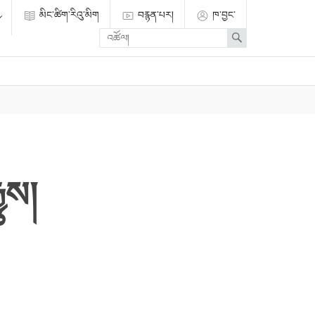
མིང་ཚིག་རིའུ་མིག
བརྙན་པར།
ཁ་བྱང་
Enter
Search
search
term
ྱུས།