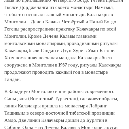
лама по приглашению Четвёртого Богдо Гегена прислал
Гьялсе Дорджечанга из своего монастыря Намгьял,
чтобы тот основал главный монастырь Калачакры в
Монголии – Дечен Калава. Четвёртый и Пятый Богдо
Гегены распространили практику Калачакры по всей
Монголии. Кроме Дечена Калавы главными
монгольскими монастырями, проводившими ритуалы
Калачакры, были Гандан и Дзун Хуре в Улан-Баторе.
Хотя последняя песчаная мандала Калачакры была
сооружена в Монголии в 1937 году, ритуалы Калачакры
продолжают проводить каждый год в монастыре
Гандан.
В Западную Монголию и в те районы современного
Синьцзяня (Восточный Туркестан), где живут ойраты,
линия Калачакры пришла из монастыря Лабранг
Ташикьил в северо-восточной тибетской провинции
Амдо. Две линии Калачакры дошли до Бурятии в
Сибири. Одна – из Дечена Калавы в Монголии, другая