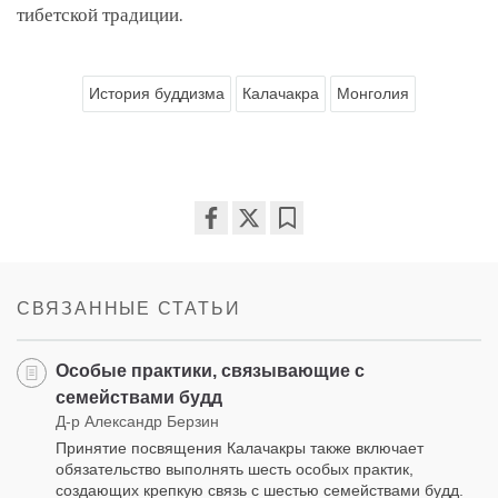
тибетской традиции.
История буддизма
Калачакра
Монголия
Share
Bookmark
on
facebook
СВЯЗАННЫЕ СТАТЬИ
Особые практики, связывающие с
семействами будд
Д-р Александр Берзин
Принятие посвящения Калачакры также включает
обязательство выполнять шесть особых практик,
создающих крепкую связь с шестью семействами будд.