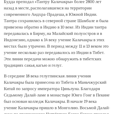
Будда преподал «Тантру Калачакры» более 2800 лет
назад в месте, располагавшемся на территории
современного Андхра-Прадеша, в Южной Индии.
Тантра сохранилась в северной стране Шамбале и была
привезена обратно в Индию в 10 веке. Из Индии тантра
передавалась в Бирму, на Малайский полуостров и в
Индонезию, однако к 14 веку учение Калачакры в этих
местах было утрачено. В период между 11 и 13 веком это
учение несколько раз передавалось из Индии в Тибет.
Эти линии передачи можно обнаружить в тибетских
традициях сакья, кагью и гелуг.
В середине 18 века гелугпинская линия учения
Калачакры была принесена из Тибета в Маньчжурский
Китай по запросу императора Цяньлуна. Благодаря
Седьмому Далай-ламе в монастыре Юнго Гонг в Пекине
был основан колледж Калачакры. В начале 19 века
учение Калачакры пришло в Монголию. Восьмой Далай-