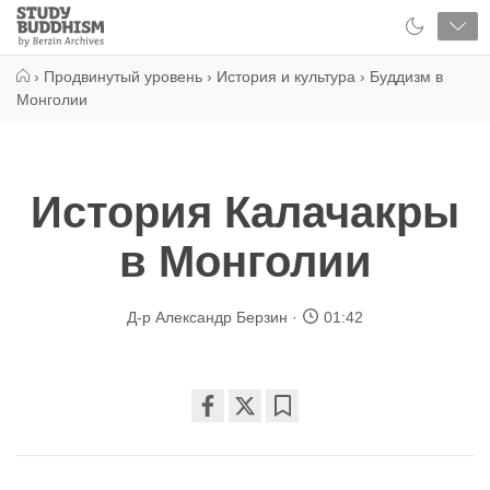
Close
Study
Buddhism
Home
›
Продвинутый уровень
›
История и культура
›
Буддизм в
Монголии
История Калачакры
в Монголии
Д-р Александр Берзин
01:42
Share
Bookmark
on
facebook