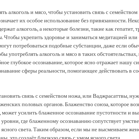
ять алкоголь и мясо, чтобы установить связь с семейством 
значает их особое использование без привязанности. Нек
держат алкоголь, а некоторые болезни, такие как гепатит, 
. Чтобы укрепить здоровье и заниматься медитацией или
могут потребоваться подобные субстанции, даже если обы
обы употреблять алкоголь и мясо в таких обстоятельствах,
ное глубокое осознавание, которое ясно отражает нашу с
знавание сферы реальности, помогающее действовать в со
тановить связь с семейством ножа, или Ваджрасаттвы, нуж
женских половых органов. Блаженство союза, которое воз
, может усилить блаженное осознавание пустотности и вы
 уровни, где блаженному осознаванию сопутствует умств
 ясного света. Таким образом, если мы не высмеиваем жен
ны, это создаёт близкую связь с умом ясного света.