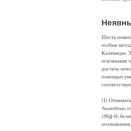
Неявны
Шесть неявны
особые метод
Калачакры. 
основными ч
достичь неиз
помощью умст
соответствую
(1) Отнимать
Акшобхьи, оз
(
thig
-le
, бел
осознавания,