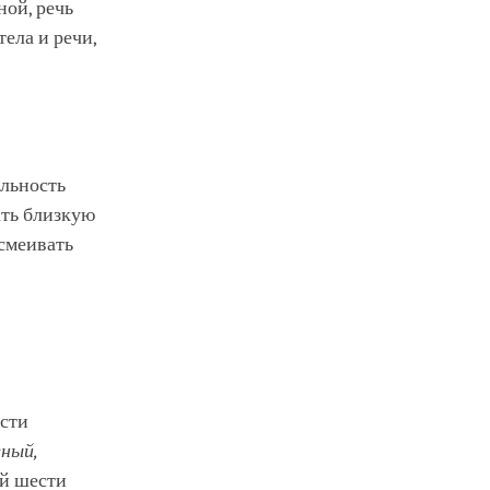
ой, речь
тела и речи,
ельность
ать близкую
ысмеивать
ести
вный,
ой шести