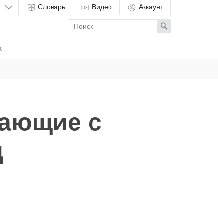
Словарь
Видео
Аккаунт
Enter
Search
search
term
а
вающие с
д