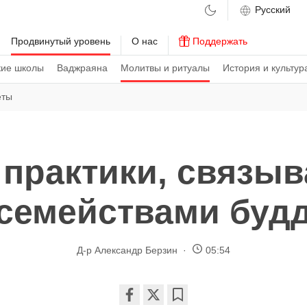
м
Продвинутый уровень
О нас
Поддержать
кие школы
Ваджраяна
Молитвы и ритуалы
История и культур
еты
практики, связы
семействами буд
Д-р Александр Берзин
05:54