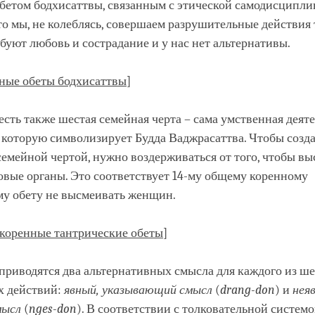
бетом бодхисаттвы, связанным с этической самодисциплин
что мы, не колеблясь, совершаем разрушительные действия 
ебуют любовь и сострадание и у нас нет альтернативы.
ные обеты бодхисаттвы
]
есть также шестая семейная черта – сама умственная деят
, которую символизирует Будда Ваджрасаттва. Чтобы созд
 семейной чертой, нужно воздерживаться от того, чтобы в
овые органы. Это соответствует 14-му общему коренному
му обету не высмеивать женщин.
коренные тантрические обеты
]
приводятся два альтернативных смысла для каждого из ш
 действий:
явный, указывающий смысл
(
drang
-don
) и
нея
мысл
(
nges
-don
). В соответствии с толковательной систем