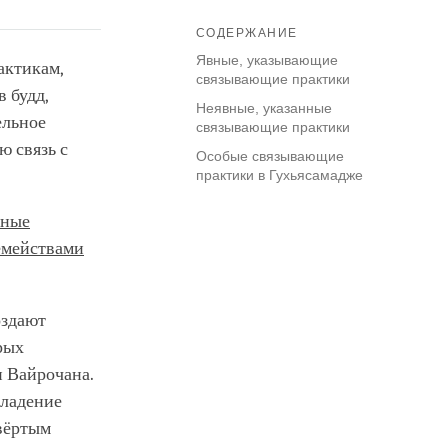
СОДЕРЖАНИЕ
Явные, указывающие
актикам,
связывающие практики
в будд,
Неявные, указанные
ельное
связывающие практики
ю связь с
Особые связывающие
практики в Гухьясамадже
ьные
емействами
оздают
рых
и Вайрочана.
владение
твёртым