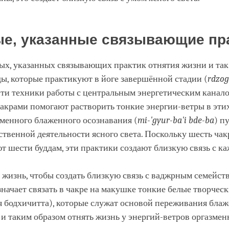
е, указанные связывающие пр
х, указанных связывающих практик отнятия жизни и так 
ы, которые практикуют в йоге завершённой стадии (
rdzog
Эти техники работы с центральным энергетическим канал
акрами помогают растворить тонкие энергии-ветры в этих
менного блаженного осознавания (
mi
-'gyur
-ba
'i
bde
-ba
) п
венной деятельности ясного света. Поскольку шесть чак
т шести буддам, эти практики создают близкую связь с ка
 жизнь, чтобы создать близкую связь с ваджрным семейст
начает связать в чакре на макушке тонкие белые творчес
ая бодхичитта), которые служат основой переживания бла
 и таким образом отнять жизнь у энергий-ветров оргазмен