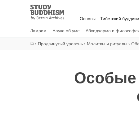
Close
Study
Buddhism
Основы
Тибетский буддиз
Home
Ламрим
Наука об уме
Абхидхарма и философс
›
Продвинутый уровень
›
Молитвы и ритуалы
›
Об
Особые 