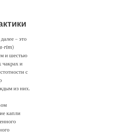
актики
далее – это
s
-rim
)
ом и шестью
 чакрах и
устотности с
р
ждым из них.
вом
кие капли
женного
ного