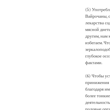
(5) Употребл
Вайрочаны, о
лекарства со
мясной диеты
другим, нам 
избегаем. Чт
зеркалоподоб
глубокое осо
фактами.
(6) Чтобы ус
принижения 
благодаря им
более тонкие
деятельность
половые орга