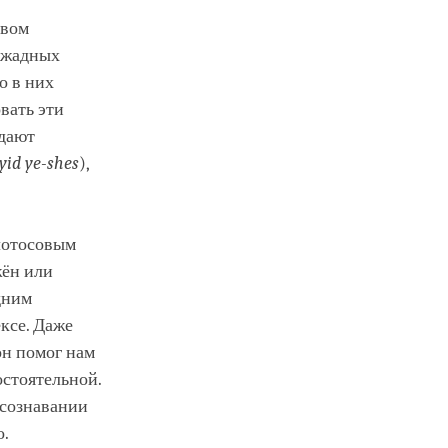
твом
у жадных
о в них
вать эти
тдают
yid
ye
-shes
),
 лотосовым
жён или
дним
ексе. Даже
он помог нам
остоятельной.
осознавании
о.