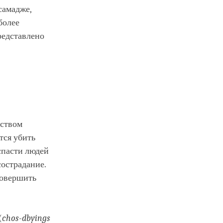
самадже,
более
редставлено
йством
тся убить
спасти людей
острадание.
совершить
(
chos
-dbyings