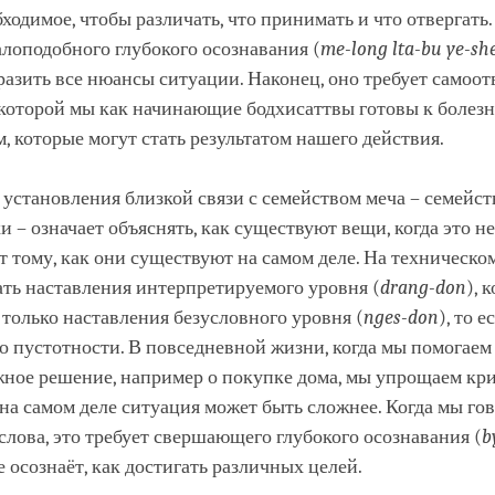
обходимое, чтобы различать, что принимать и что отвергать
алоподобного глубокого осознавания (
me
-long
lta
-bu
ye
-sh
разить все нюансы ситуации. Наконец, оно требует самоо
с которой мы как начинающие бодхисаттвы готовы к боле
, которые могут стать результатом нашего действия.
я установления близкой связи с семейством меча – семейс
 – означает объяснять, как существуют вещи, когда это не
т тому, как они существуют на самом деле. На техническо
ать наставления интерпретируемого уровня (
drang
-don
), 
е только наставления безусловного уровня (
nges
-don
), то е
о пустотности. В повседневной жизни, когда мы помогаем
жное решение, например о покупке дома, мы упрощаем кр
 на самом деле ситуация может быть сложнее. Когда мы го
лова, это требует свершающего глубокого осознавания (
b
ое осознаёт, как достигать различных целей.