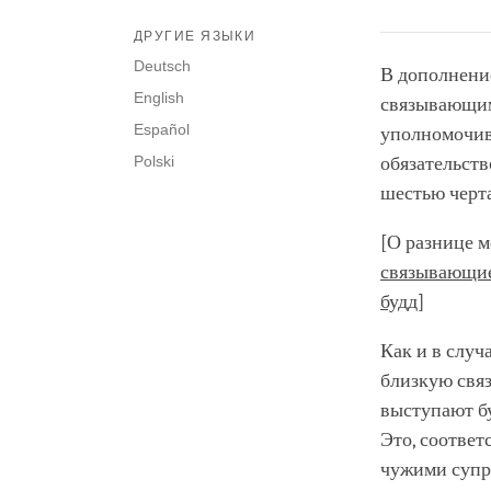
ДРУГИЕ ЯЗЫКИ
Deutsch
В дополнение
English
связывающи
Español
уполномочив
Polski
обязательств
шестью черта
[О разнице 
связывающие
будд
]
Как и в случ
близкую связ
выступают б
Это, соответ
чужими супру