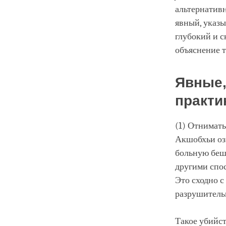
альтернатив
явный, указы
глубокий и с
объяснение т
Явные
практи
(1) Отнимать
Акшобхьи озн
больную беше
другими спо
Это сходно с
разрушительн
Такое убийст