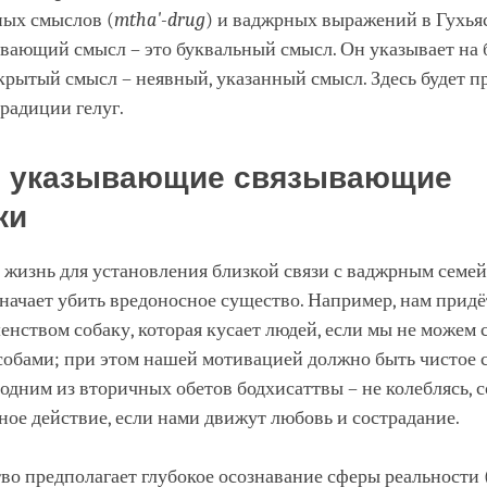
ных смыслов (
mtha
'-drug
) и ваджрных выражений в Гухья
вающий смысл – это буквальный смысл. Он указывает на 
крытый смысл – неявный, указанный смысл. Здесь будет п
радиции гелуг.
, указывающие связывающие
ки
 жизнь для установления близкой связи с ваджрным семе
ачает убить вредоносное существо. Например, нам придё
нством собаку, которая кусает людей, если мы не можем 
собами; при этом нашей мотивацией должно быть чистое с
 одним из вторичных обетов бодхисаттвы – не колеблясь, 
ое действие, если нами движут любовь и сострадание.
во предполагает глубокое осознавание сферы реальности 