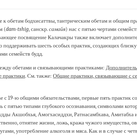
Share
Bookmark
on
facebook
 к обетам бодхисаттвы, тантрическим обетам и общим пр
м (
dam
-tshig
, санскр.
самайя
) нас с пятью чертами семейст
ающее посвящение Калачакры также включает дополнит
о поддерживать шесть особых практик, создающих близку
ми семейств будд.
между обетами и связывающими практиками:
Дополнител
 практики
. См. также:
Общие практики, связывающие с с
ае с 19-ю общими обязательствами, первые пять практик с
ь с пятью типами глубокого осознавания, символами кото
удды Акшобхья, Амогхасиддхи, Ратнасамбхава, Амитабха 
ственно, отнятие жизни, ложь, кража чужого имущества, о
гами, употребление алкоголя и мяса. Как и в случае с че