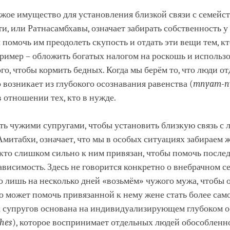
ужое имущество для установления близкой связи с семейс
и, или Ратнасамбхавы, означает забирать собственность 
 помочь им преодолеть скупость и отдать эти вещи тем, кт
ример – обложить богатых налогом на роскошь и использо
ого, чтобы кормить бедных. Когда мы берём то, что люди о
о возникает из глубокого осознавания равенства (
mnyam
-n
в отношении тех, кто в нужде.
ть чужими супругами, чтобы установить близкую связь с
митабхи, означает, что мы в особых ситуациях забираем 
 кто слишком сильно к ним привязан, чтобы помочь после
ависимость. Здесь не говорится конкретно о внебрачном с
о лишь на несколько дней «возьмём» чужого мужа, чтобы 
то может помочь привязанной к нему жене стать более сам
 супругов основана на индивидуализирующем глубоком 
shes
), которое воспринимает отдельных людей обособленн