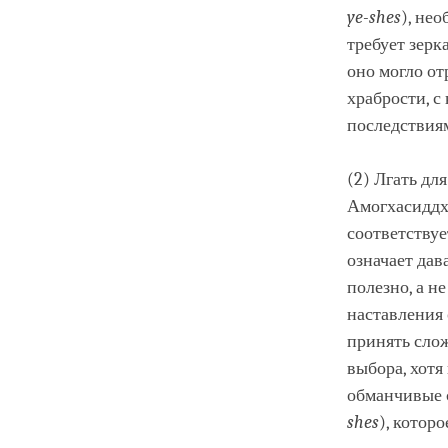
ye
-shes
), не
требует зерк
оно могло от
храбрости, 
последствиям
(2) Лгать дл
Амогхасиддхи
соответствуе
означает дав
полезно, а н
наставления 
принять сло
выбора, хотя
обманчивые с
shes
), котор