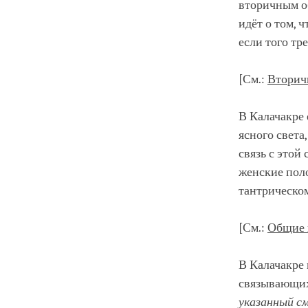
вторичным о
идёт о том, 
если того тр
[См.:
Вторич
В Калачакре 
ясного света
связь с этой
женские пол
тантрическо
[См.:
Общие 
В Калачакре 
связывающих
указанный с