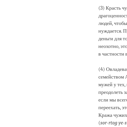
(3) Красть ч
драгоценност
людей, чтобы
нуждается. П
деньги для т
неохотно, эт
в частности 
(4) Овладева
семейством А
мужей у тех,
преодолеть з
если мы всег
переехать, э
Кража чужих
(
sor
-rtog
ye
-