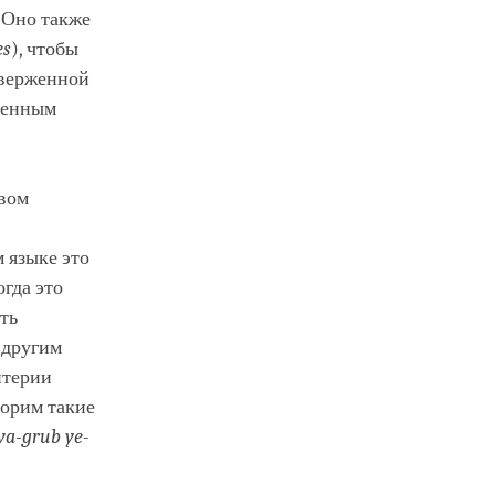
. Оно также
es
), чтобы
тверженной
зненным
твом
м языке это
когда это
сть
 другим
итерии
ворим такие
ya
-grub
ye
-