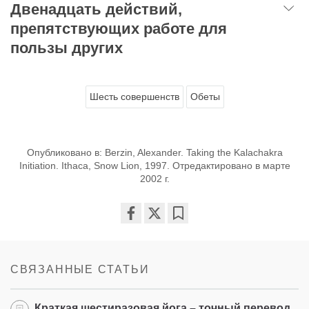
Двенадцать действий,
препятствующих работе для
пользы других
Шесть совершенств
Обеты
Опубликовано в: Berzin, Alexander. Taking the Kalachakra
Initiation. Ithaca, Snow Lion, 1997. Отредактировано в марте
2002 г.
Share
Bookmark
on
facebook
СВЯЗАННЫЕ СТАТЬИ
Краткая шестиразовая йога – точный перевод