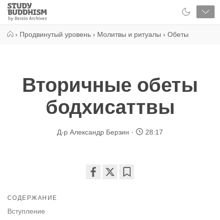
Close
Study
Buddhism
Home
›
Продвинутый уровень
›
Молитвы и ритуалы
›
Обеты
Вторичные обеты
бодхисаттвы
Д-р Александр Берзин
28:17
Share
Bookmark
on
СОДЕРЖАНИЕ
facebook
Вступление