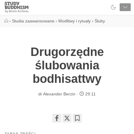
Close
Study
Buddhism
Home
›
Studia zaawansowane
›
Modlitwy i rytuały
›
Śluby
Drugorzędne
ślubowania
bodhisattwy
dr Alexander Berzin
29:11
Share
Bookmark
on
ZARYS TREŚCI