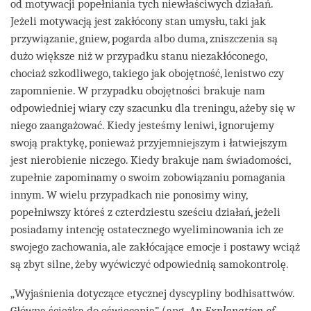
od motywacji popełniania tych niewłaściwych działań.
Jeżeli motywacją jest zakłócony stan umysłu, taki jak
przywiązanie, gniew, pogarda albo duma, zniszczenia są
dużo większe niż w przypadku stanu niezakłóconego,
chociaż szkodliwego, takiego jak obojętność, lenistwo czy
zapomnienie. W przypadku obojętności brakuje nam
odpowiedniej wiary czy szacunku dla treningu, ażeby się w
niego zaangażować. Kiedy jesteśmy leniwi, ignorujemy
swoją praktykę, ponieważ przyjemniejszym i łatwiejszym
jest nierobienie niczego. Kiedy brakuje nam świadomości,
zupełnie zapominamy o swoim zobowiązaniu pomagania
innym. W wielu przypadkach nie ponosimy winy,
popełniwszy któreś z czterdziestu sześciu działań, jeżeli
posiadamy intencję ostatecznego wyeliminowania ich ze
swojego zachowania, ale zakłócające emocje i postawy wciąż
są zbyt silne, żeby wyćwiczyć odpowiednią samokontrolę.
„Wyjaśnienia dotyczące etycznej dyscypliny bodhisattwów.
Główna ścieżka do oświecenia” (ang.
An Explanation of