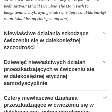
Bodhisattvas' Ethical Discipline: The Main Path to
Enlightenment
, tyb.
Byang-chub sems-dpa'i tshul-khrims-kyi
rnam-bshad byang-chub gzhung-lam
).
Niewłaściwe działania szkodzące
ćwiczeniu się w dalekosiężnej
szczodrości
Dziewięć niewłaściwych działań
przeszkadzających w ćwiczeniu się
w dalekosiężnej etycznej
samodyscyplinie
Cztery niewłaściwe działania
przeszkadzające w ćwiczeniu się w
dalekosiężnej, pełnej cierpliwości