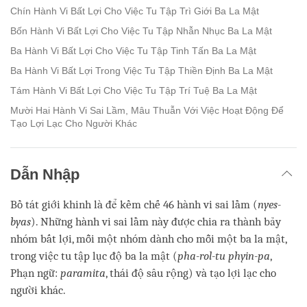
Chín Hành Vi Bất Lợi Cho Việc Tu Tập Trì Giới Ba La Mật
Bốn Hành Vi Bất Lợi Cho Việc Tu Tập Nhẫn Nhục Ba La Mật
Ba Hành Vi Bất Lợi Cho Việc Tu Tập Tinh Tấn Ba La Mật
Ba Hành Vi Bất Lợi Trong Việc Tu Tập Thiền Định Ba La Mật
Tám Hành Vi Bất Lợi Cho Việc Tu Tập Trí Tuệ Ba La Mật
Mười Hai Hành Vi Sai Lầm, Mâu Thuẫn Với Việc Hoạt Động Để
Tạo Lợi Lạc Cho Người Khác
Dẫn Nhập
Bồ tát giới khinh là để kềm chế 46 hành vi sai lầm (
nyes-
byas
). Những hành vi sai lầm này được chia ra thành bảy
nhóm bất lợi, mỗi một nhóm dành cho mỗi một ba la mật,
trong việc tu tập lục độ ba la mật (
pha-rol-tu phyin-pa
,
Phạn ngữ:
paramita
, thái độ sâu rộng) và tạo lợi lạc cho
người khác.