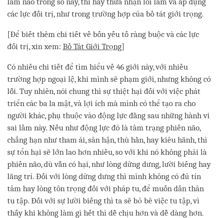
lầm nào trong số này, thì hãy thừa nhận lỗi lầm và áp dụng
các lực đối trị, như trong trường hợp của bồ tát giới trọng.
[Để biết thêm chi tiết về bốn yếu tố ràng buộc và các lực
đối trị, xin xem:
Bồ Tát Giới Trọng
]
Có nhiều chi tiết để tìm hiểu về 46 giới này, với nhiều
trường hợp ngoại lệ, khi mình sẽ phạm giới, nhưng không có
lỗi. Tuy nhiên, nói chung thì sự thiệt hại đối với việc phát
triển các ba la mật, và lợi ích mà mình có thể tạo ra cho
người khác, phụ thuộc vào động lực đằng sau những hành vi
sai lầm này. Nếu như động lực đó là tâm trạng phiền não,
chẳng hạn như tham ái, sân hận, thù hằn, hay kiêu hãnh, thì
sự tổn hại sẽ lớn lao hơn nhiều, so với khi nó không phải là
phiền não, dù vẫn có hại, như lòng dửng dưng, lười biếng hay
lãng trí. Đối với lòng dửng dưng thì mình không có đủ tín
tâm hay lòng tôn trọng đối với pháp tu, để muốn dấn thân
tu tập. Đối với sự lười biếng thì ta sẽ bỏ bê việc tu tập, vì
thấy khi không làm gì hết thì dễ chịu hơn và dễ dàng hơn.