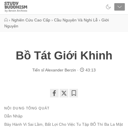
Close
Study
Buddhism
Home
›
Nghiên Cứu Cao Cấp
›
Cầu Nguyện Và Nghi Lễ
›
Giới
Nguyện
Bồ Tát Giới Khinh
Tiến sĩ Alexander Berzin
43:13
Share
Bookmark
on
NỘI DUNG TỔNG QUÁT
facebook
Dẫn Nhập
Bảy Hành Vi Sai Lầm, Bất Lợi Cho Việc Tu Tập BỐ Thí Ba La Mật