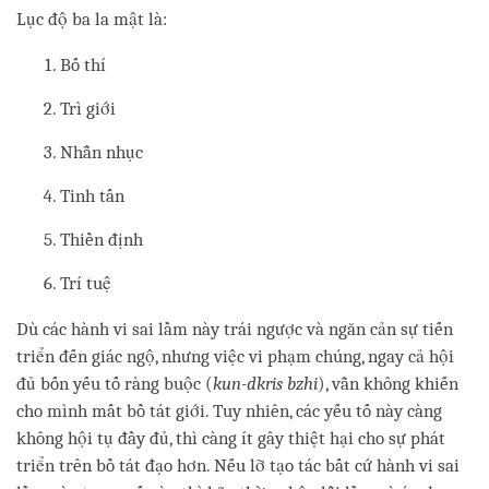
Lục độ ba la mật là:
Bố thí
Trì giới
Nhẫn nhục
Tinh tấn
Thiền định
Trí tuệ
Dù các hành vi sai lầm này trái ngược và ngăn cản sự tiến
triển đến giác ngộ, nhưng việc vi phạm chúng, ngay cả hội
đủ bốn yếu tố ràng buộc (
kun-dkris bzhi
), vẫn không khiến
cho mình mất bồ tát giới. Tuy nhiên, các yếu tố này càng
không hội tụ đầy đủ, thì càng ít gây thiệt hại cho sự phát
triển trên bồ tát đạo hơn. Nếu lỡ tạo tác bất cứ hành vi sai