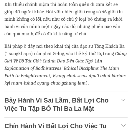
Khi thiếu chánh niệm thì hoàn toàn quên đi cam kết sẽ
giúp đỡ người khác. Đối với nhiều giới trong số 46 giới thì
mình không có lỗi, nếu như có chủ ý loại bỏ chúng ra khỏi
hành vi của mình một ngày nào đó, nhưng phiền não vẫn
còn quá mạnh, để có đủ khả năng tự chủ.
Bài pháp ở đây noi theo khai thị của đạo sư Tông Khách Ba
(Tsongkhapa) của phái Gelug, vào thế kỷ thứ 15, trong
Giảng
Giải Về Bồ Tát Giới: Chánh Đạo Đến Giác Ngộ
(
An
Explanation of Bodhisattvas' Ethical Discipline: The Main
Path to Enlightenment;
Byang-chub sems-dpa'i tshul-khrims-
kyi rnam-bshad byang-chub gzhung-lam
).
Bảy Hành Vi Sai Lầm, Bất Lợi Cho
Việc Tu Tập BỐ Thí Ba La Mật
Chín Hành Vi Bất Lợi Cho Việc Tu