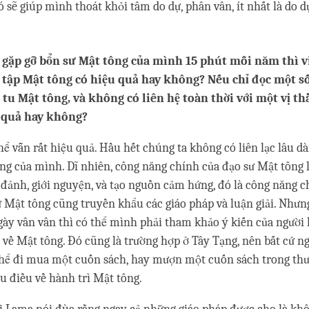
ó sẽ giúp mình thoát khỏi tâm do dự, phân vân, ít nhất là do d
 gặp gỡ bổn sư Mật tông của mình 15 phút mỗi năm thì v
 tập Mật tông có hiệu quả hay không? Nếu chỉ đọc một s
 tu Mật tông, và không có liên hệ toàn thời với một vị th
 quả hay không?
ể vẫn rất hiệu quả. Hầu hết chúng ta không có liên lạc lâu dài
ng của mình. Dĩ nhiên, công năng chính của đạo sư Mật tông 
đảnh, giới nguyện, và tạo nguồn cảm hứng, đó là công năng c
ư Mật tông cũng truyền khẩu các giáo pháp và luận giải. Nhưng
gày vân vân thì có thể mình phải tham khảo ý kiến của người 
 về Mật tông. Đó cũng là trường hợp ở Tây Tạng, nên bất cứ n
hể đi mua một cuốn sách, hay mượn một cuốn sách trong thư v
ều điều về hành trì Mật tông.