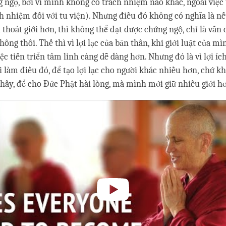
 ngộ, bởi vì mình không có trách nhiệm nào khác, ngoài việc
ch nhiệm đối với tu viện). Nhưng điều đó không có nghĩa là 
ải thoát giới hơn, thì không thể đạt được chứng ngộ, chỉ là vấn 
hông thôi. Thế thì vì lợi lạc của bản thân, khi giới luật của 
ệc tiến triển tâm linh càng dễ dàng hơn. Nhưng đó là vì lợi íc
làm điều đó, để tạo lợi lạc cho người khác nhiều hơn, chứ k
thầy, để cho Đức Phật hài lòng, mà mình mới giữ nhiều giới h