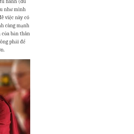
 tu hành (dù
nếu như mình
đề việc này có
mình càng mạnh
h của bản thân
hông phải để
ơn.