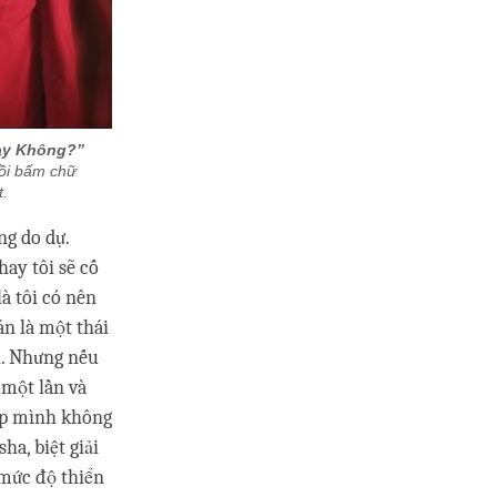
ay Không?”
rồi bấm chữ
t.
ng do dự.
ay tôi sẽ cố
à tôi có nên
n là một thái
ì. Nhưng nếu
 một lần và
iúp mình không
ha, biệt giải
ở mức độ thiển