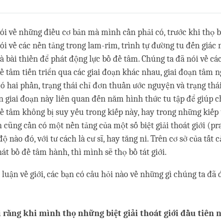
Share
Bookmark
on
facebook
ói về những điều cơ bản mà mình cần phải có, trước khi thọ bồ
ói về các nền tảng trong lam-rim, trình tự đường tu đến giác n
và bài thiền để phát động lực bồ đề tâm. Chúng ta đã nói về c
đề tâm tiến triển qua các giai đoạn khác nhau, giai đoạn tâm 
ó hai phần, trạng thái chỉ đơn thuần ước nguyện và trạng thái
n giai đoạn này liên quan đến năm hình thức tu tập để giúp c
đề tâm không bị suy yếu trong kiếp này, hay trong những kiếp 
cũng cần có một nền tảng của một số biệt giải thoát giới (p
 nào đó, với tư cách là cư sĩ, hay tăng ni. Trên cơ sở của tất
hát bồ đề tâm hành, thì mình sẽ thọ bồ tát giới.
 luận về giới, các bạn có câu hỏi nào về những gì chúng ta đã 
 rằng khi mình thọ những biệt giải thoát giới đầu tiên n