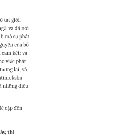
 tát giới.
gộ, và đã nói
ách mà sự phát
nguyện của bồ
 cam kết; và
ho việc phát
tương lai; và
ratimoksha
 cả những điều
đề cập đến
ày,
thì