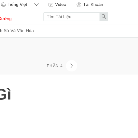
Video
Tài Khoản
Enter
Search
Dường
search
term
ch Sử Và Văn Hóa
PHẦN 4
Gì