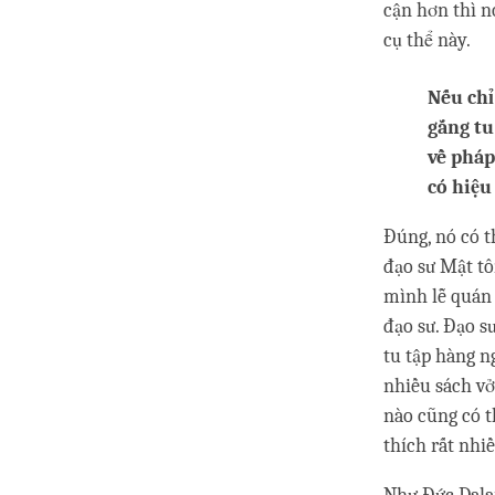
cận hơn thì n
cụ thể này.
Nếu chỉ
gắng tu
về pháp
có hiệu
Đúng, nó có th
đạo sư Mật tô
mình lễ quán 
đạo sư. Đạo s
tu tập hàng n
nhiều sách vở
nào cũng có t
thích rất nhi