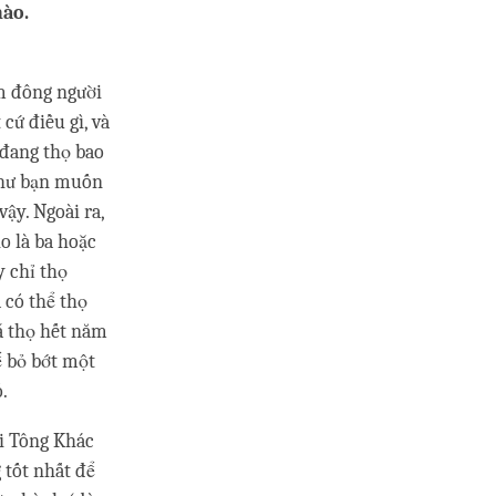
nào.
óm đông người
cứ điều gì, và
 đang thọ bao
 như bạn muốn
ậy. Ngoài ra,
ho là ba hoặc
y chỉ thọ
à có thể thọ
đã thọ hết năm
ể bỏ bớt một
.
ài Tông Khác
 tốt nhất để