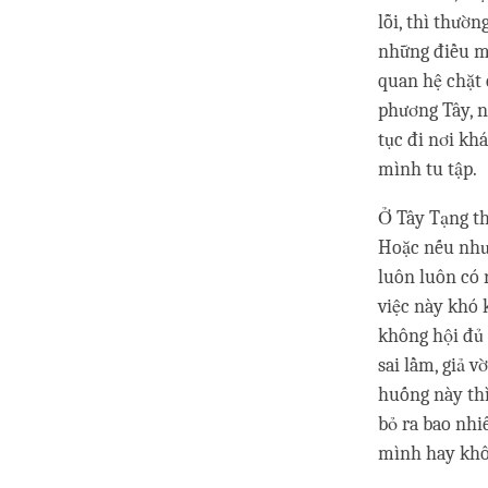
lỗi, thì thườ
những điều mì
quan hệ chặt 
phương Tây, n
tục đi nơi kh
mình tu tập.
Ở Tây Tạng th
Hoặc nếu như 
luôn luôn có 
việc này khó
không hội đủ 
sai lầm, giả v
huống này th
bỏ ra bao nhi
mình hay kh