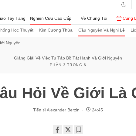
iáo Tây Tạng
Nghiên Cứu Cao Cấp
Về Chúng Tôi
Cúng 
Thống Học Thuyết
Kim Cương Thừa
Cầu Nguyện Và Nghi Lễ
Lị
iới Nguyện
Giảng Giải Về Việc Tu Tập Bồ Tát Hạnh Và Giới Nguyện
PHẦN 3 TRONG 6
âu Hỏi Về Giới Là 
Tiến sĩ Alexander Berzin
24:45