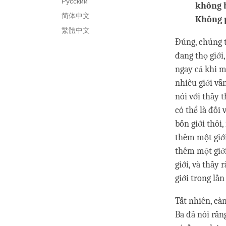
Русский
không b
简体中文
Không p
繁體中文
Đúng, chúng t
đang thọ giới
ngay cả khi m
nhiêu giới vẫ
nói với thầy 
có thể là đối 
bốn giới thôi,
thêm một giới 
thêm một giới
giới, và thấy
giới trong lầ
Tất nhiên, cà
Ba đã nói rằn