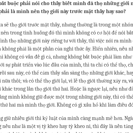
ắt buộc phải nói cho thầy biết mình đã thọ những giới
hải là mình nên thọ giới này trước mặt thầy hay sao?
a sẽ thọ giới trước mặt thầy, nhưng thường là trong một nh
, nên trong tình huống đó thì mình không có cơ hội để nói bất 
ình thọ những giới này riêng tư với thầy, thì việc nói ra mình
n không phải là một phần của nghi thức ấy. Hiển nhiên, nếu
thì không có vấn đề gì cả, nhưng không bắt buộc phải làm như v
với sự phát triển vào lúc đầu của mình, thì ta chỉ có thể thọ, c
 rồi sau này, có thể cảm thấy sẵn sàng thọ những giới khác, ha
nữa thôi; và có thể thọ giới lại, vì lễ thọ giới thường xảy ra, v
 khác trong lần thọ giới thứ hai. Hoặc là ngược lại, nếu như 
 rằng mình không giữ được một trong những giới này, thì có th
n thứ hai mà mình thọ giới. Không có gì xấu hổ khi làm điều đó
ng giữ nhiều giới thì kỷ luật của mình càng mạnh mẽ hơn. Ng
g nếu như là một vị tỳ kheo hay tỳ kheo ni, thì đây là nền tảng