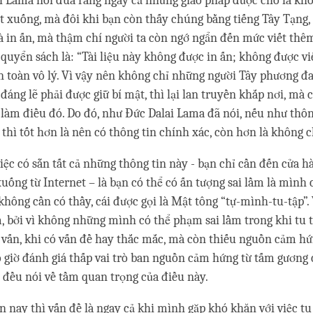
 Lama nói đùa rằng ngay cả những giáo pháp được cho là khô
t xuống, mà đôi khi bạn còn thấy chúng bằng tiếng Tây Tạng,
và in ấn, mà thậm chí người ta còn ngớ ngẩn đến mức viết thê
quyển sách là: “Tài liệu này không được in ấn; không được viế
 toàn vô lý. Vì vậy nên không chỉ những người Tây phương đ
đáng lẽ phải được giữ bí mật, thì lại lan truyền khắp nơi, mà 
làm điều đó. Do đó, như Đức Dalai Lama đã nói, nếu như thông
 thì tốt hơn là nên có thông tin chính xác, còn hơn là không 
iệc có sẵn tất cả những thông tin này - bạn chỉ cần đến cửa 
xuống từ Internet – là bạn có thể có ấn tượng sai lầm là mình 
hông cần có thầy, cái được gọi là Mật tông “tự-mình-tu-tập”.
, bởi vì không những mình có thể phạm sai lầm trong khi tu t
 vấn, khi có vấn đề hay thắc mắc, mà còn thiếu nguồn cảm h
 giờ đánh giá thấp vai trò ban nguồn cảm hứng từ tấm gương c
ở đều nói về tầm quan trọng của điều này.
ện nay thì vấn đề là ngay cả khi mình gặp khó khăn với việc tu