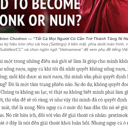
ubten Chodron — “Tất Cả Mọi Người Có Cần Trở Thành Tăng Ni H
o ký hiệu tròn như cái hoa (Settings) ở bên mặt, phía dưới màn hình, 
Subtitles/CC” và chọn ngôn ngữ “Vietnamese” để xem phụ đề tiếng Việ
thì một trong những điều mà giới sẽ làm là giúp cho mình khô
 uống rượu, ngay cả khi tôi đã nhất quyết không uống rượu, h
ng; mỗi khi được ai mời rượu, thì mình vẫn phải quyết định l
g? Đó là một tâm trạng phiền não. Sự do dự, không quyết đoá
 Chúng ta không an lạc, vì thật sự không biết mình phải làm g
i, thì vấn đề sẽ rõ ràng, vì như vậy thì mình đã có quyết định
 mãi, thế là xong. Nên ngay cả ở mức độ ban đầu thì nó sẽ g
n. Nó rất hữu ích, đối với vấn đề giải thoát cá nhân: pratimoks
hoát ở đây là nói đến giải thoát khỏi luân hồi. Nhưng ngay cả 