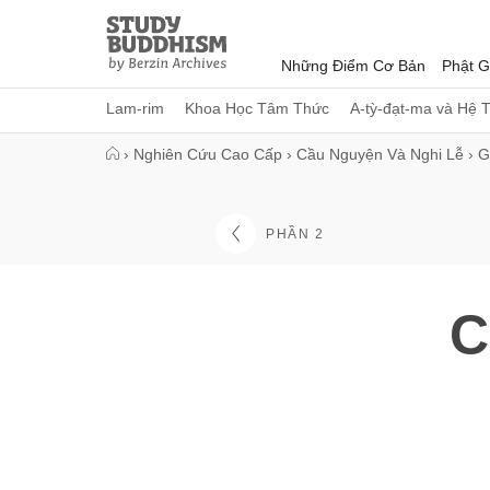
Close
Study
Buddhism
Những Điểm Cơ Bản
Phật G
Home
Lam-rim
Khoa Học Tâm Thức
A-tỳ-đạt-ma và Hệ 
›
Nghiên Cứu Cao Cấp
›
Cầu Nguyện Và Nghi Lễ
›
G
PHẦN 2
C