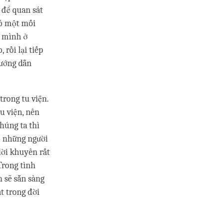
i để quan sát
có một mối
a mình ở
rồi lại tiếp
hướng dẫn
trong tu viện.
u viện, nên
húng ta thì
ó những người
lời khuyên rất
 Trong tình
 sẽ sẵn sàng
t trong đời