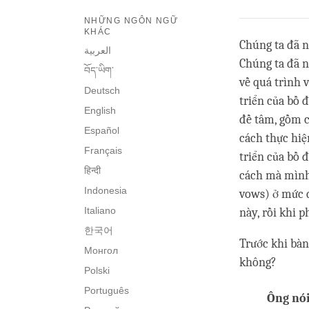
NHỮNG NGÔN NGỮ
KHÁC
Chúng ta đã n
العربية
Chúng ta đã n
བོད་ཡིག་
về quá trình 
Deutsch
triển của bồ 
English
đề tâm, gồm c
Español
cách thực hiệ
Français
triển của bồ 
हिन्दी
cách mà mình 
Indonesia
vows) ở mức độ
Italiano
này, rồi khi p
한국어
Trước khi bàn
Монгол
không?
Polski
Português
Ông nói