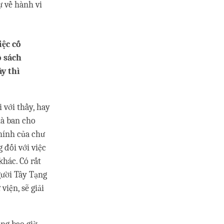
ự về hành vi
iệc cố
ố sách
ầy thì
 với thầy, hay
là ban cho
hính của chư
 đối với việc
khác. Có rất
gười Tây Tạng
iện, sẽ giải