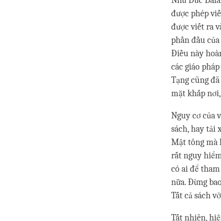
Như Đức Dalai
được phép viế
được viết ra 
phần đầu của 
Điều này hoàn
các giáo pháp 
Tạng cũng đã 
mặt khắp nơi,
Nguy cơ của v
sách, hay tải 
Mật tông mà k
rất nguy hiểm
có ai để tham
nữa. Đừng bao
Tất cả sách v
Tất nhiên, hi