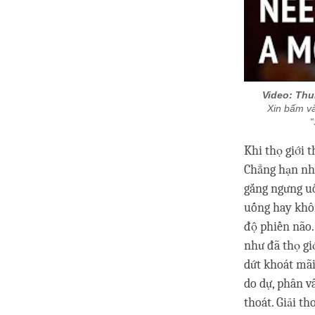
Video: Th
Xin bấm và
“
Khi thọ giới 
Chẳng hạn như
gắng ngưng uố
uống hay khôn
độ phiền não.
như đã thọ giớ
dứt khoát mãi
do dự, phân vâ
thoát. Giải t