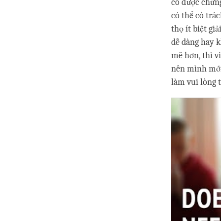
có được chứng
có thể có trá
thọ ít biệt gi
dễ dàng hay k
mẽ hơn, thì vi
nên mình mới 
làm vui lòng 