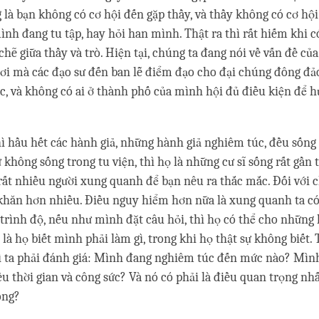
ng là bạn không có cơ hội đến gặp thầy, và thầy không có cơ hộ
nh đang tu tập, hay hỏi han mình. Thật ra thì rất hiếm khi 
chẽ giữa thầy và trò. Hiện tại, chúng ta đang nói về vấn đề củ
ơi mà các đạo sư đến ban lễ điểm đạo cho đại chúng đông đảo, 
ác, và không có ai ở thành phố của mình hội đủ điều kiện để 
ì hầu hết các hành giả, những hành giả nghiêm túc, đều sống 
không sống trong tu viện, thì họ là những cư sĩ sống rất gần t
rất nhiều người xung quanh để bạn nêu ra thắc mắc. Đối với c
 khăn hơn nhiều. Điều nguy hiểm hơn nữa là xung quanh ta c
trình độ, nếu như mình đặt câu hỏi, thì họ có thể cho những 
ờ là họ biết mình phải làm gì, trong khi họ thật sự không biết.
ì ta phải đánh giá: Mình đang nghiêm túc đến mức nào? Mình
êu thời gian và công sức? Và nó có phải là điều quan trọng nhấ
ông?