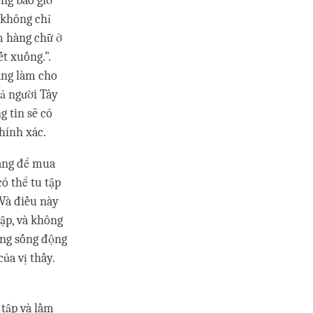
ng bao giờ
 không chỉ
m hàng chữ ở
t xuống.”.
ang làm cho
cả người Tây
 tin sẽ có
chính xác.
hàng để mua
có thể tu tập
 Và điều này
ập, và không
ứng sống động
ủa vị thầy.
 tập và lầm