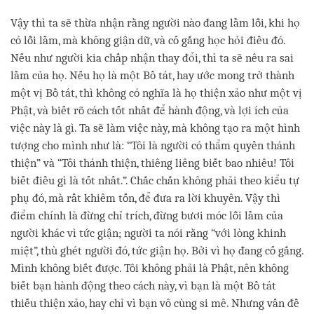
Vậy thì ta sẽ thừa nhận rằng người nào đang lầm lỗi, khi họ
có lỗi lầm, mà không giận dữ, và cố gắng học hỏi điều đó.
Nếu như người kia chấp nhận thay đổi, thì ta sẽ nêu ra sai
lầm của họ. Nếu họ là một Bồ tát, hay ước mong trở thành
một vị Bồ tát, thì không có nghĩa là họ thiện xảo như một vị
Phật, và biết rõ cách tốt nhất để hành động, và lợi ích của
việc này là gì. Ta sẽ làm việc này, mà không tạo ra một hình
tượng cho mình như là: “Tôi là người có thẩm quyền thánh
thiện” và “Tôi thánh thiện, thiêng liêng biết bao nhiêu! Tôi
biết điều gì là tốt nhất.”. Chắc chắn không phải theo kiểu tự
phụ đó, mà rất khiêm tốn, để đưa ra lời khuyên. Vậy thì
điểm chính là đừng chỉ trích, đừng bươi móc lỗi lầm của
người khác vì tức giận; người ta nói rằng “với lòng khinh
miệt”, thù ghét người đó, tức giận họ. Bởi vì họ đang cố gắng.
Mình không biết được. Tôi không phải là Phật, nên không
biết bạn hành động theo cách này, vì bạn là một Bồ tát
thiếu thiện xảo, hay chỉ vì bạn vô cùng si mê. Nhưng vấn đề