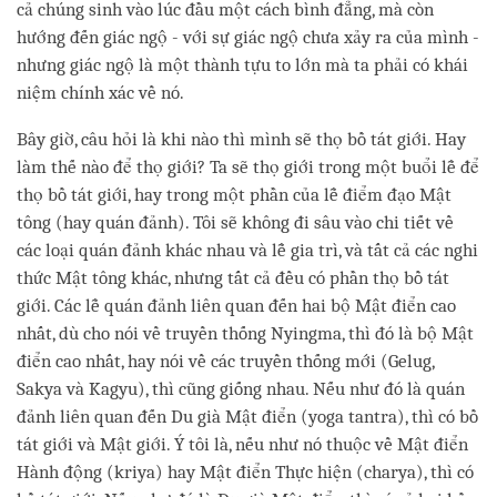
cả chúng sinh vào lúc đầu một cách bình đẳng, mà còn
hướng đến giác ngộ - với sự giác ngộ chưa xảy ra của mình -
nhưng giác ngộ là một thành tựu to lớn mà ta phải có khái
niệm chính xác về nó.
Bây giờ, câu hỏi là khi nào thì mình sẽ thọ bồ tát giới. Hay
làm thế nào để thọ giới? Ta sẽ thọ giới trong một buổi lễ để
thọ bồ tát giới, hay trong một phần của lễ điểm đạo Mật
tông (hay quán đảnh). Tôi sẽ không đi sâu vào chi tiết về
các loại quán đảnh khác nhau và lễ gia trì, và tất cả các nghi
thức Mật tông khác, nhưng tất cả đều có phần thọ bồ tát
giới. Các lễ quán đảnh liên quan đến hai bộ Mật điển cao
nhất, dù cho nói về truyền thống Nyingma, thì đó là bộ Mật
điển cao nhất, hay nói về các truyền thống mới (Gelug,
Sakya và Kagyu), thì cũng giống nhau. Nếu như đó là quán
đảnh liên quan đến Du già Mật điển (yoga tantra), thì có bồ
tát giới và Mật giới. Ý tôi là, nếu như nó thuộc về Mật điển
Hành động (kriya) hay Mật điển Thực hiện (charya), thì có