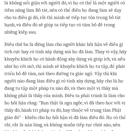
là không nổi giận với người đó, vì họ có thể là một người có
tiềm năng làm Bồ tát, nên có thể điều họ đang làm sẽ dạy
cho ta điều gì đó, rồi thì mình sẽ tiếp tục tôn trọng bồ tát
hạnh, và điều đó sẽ giúp ta tiếp tục có tâm bồ đề trong
những kiếp sau.
Điều thứ ba là đừng làm cho người khác hối hận về điều gì
tích cực hay có tính xây dựng mà họ đã làm. Thay vì vậy, hãy
khuyến khích họ có hành động xây dựng và giúp ích, và nếu
như họ cởi mở, thì mình sẽ khuyến khích họ tu tập, để phát
triển bồ đề tâm, noi theo đường tu giác ngộ. Vậy thì khi
người nào đang làm điều gì có tính xây dựng, hãy cho là họ
đang tu tập một pháp tu nào đó, và theo một vị thầy mà
không phải là thầy của mình. Điều ta phải tránh là làm cho
họ hối hận rằng: “Bạn thật là ngu ngốc, vì đã theo học với vị
thầy đó, hành trì pháp tu đó, hay thuộc về trung tâm Phật
giáo đó” - khiến cho họ hối hận vì đã làm điều đó. Họ có thể
rất, rất là nản lòng, và không muốn tiếp tục chút nào, nên