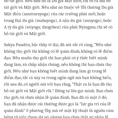
bồ tát giới. Nếu như đó là Du già Mật điển, thì có cả hai bồ
tát giới và Mật giới. Nếu như nó thuộc về Tối thượng Du già
Mật điển (anuttarayoga) của các trường phái mới, hoặc
trong Đại du già (mahayoga), A nậu du già (anuyoga), hoặc
A tỳ du già (atiyoga; dzogchen) của phái Nyingma, thì sẽ có
bồ tát giới và Mật giới.
Sakya Pandita, bậc thầy vĩ đại, đã nói rất rõ ràng, “Nếu như
không thọ giới thì không có lễ quán đảnh, không có lễ điểm
đạo. Nếu muốn thọ giới thì bạn phải có ý thức biết mình
đang làm, và chấp nhận chúng; nếu không thì bạn chưa thọ
giới. Nếu như bạn không biết mình đang làm gì trong lễ
điểm đạo, tất cả xảy ra trong ngôn ngữ mà bạn không hiểu,
rồi sau đó, có người nói với bạn rằng, “Thật ra là bạn đã thọ
bồ tát giới và Mật giới rồi.”. Đừng tự lừa gạt mình. Bạn chưa
thọ giới, và chưa nhận lễ quán đảnh. Bạn đã có mặt ở đó;
bạn đã nhận được cái thường được gọi là “lực gia trì của lễ
quán đảnh” ở phương Tây, mà về mặt kỹ thuật là nguồn cảm
hứng từ việc tham dự nó, nhưng bạn chưa thật sự nhận lễ