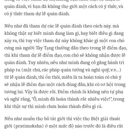
quán đảnh, vì bạn đã không thọ giới một cách có ý thức, và
có ý thức tham dự lễ quán đảnh.
Nếu như đã tham dự các lễ quán đảnh theo cách này. mà
không thật sự biết mình đang làm gì, hay biết điều gì đang
xảy ra, thì tuy việc tham dự này không khác gì một con chó
cưng mà người Tây Tạng thường dẫn theo trong lễ điểm đạo,
thì khi tham dự lễ điểm đạo, con chó sẽ không nhận được lễ
quán đảnh. Tuy nhiên, nếu như mình đang cố gắng hành trì
pháp tu (mật chú, các pháp quán tưởng và nghi quỹ, v.v...)
từ lễ quán đảnh, thì ổn thôi, miễn là ta hoàn toàn có chủ ý
sẽ nhận lễ điểm đạo một cách đúng đắn, khi có cơ hội trong
tương lai. Vậy là được rồi. Điểm chính là không nên tự phụ
và nghĩ rằng, “Ồ, mình đã hoàn thành rất nhiều việc!”, trong
khi thật sự thì mình chưa hoàn thành điều gì cả.
Nếu như muốn thọ bồ tát giới thì việc thọ Biệt giải thoát
giới (pratimoksha) ở một mức độ nào trước đó là điều rất