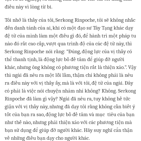
điều này vì lòng từ bi.
Tôi nhớ là thầy của tôi, Serkong Rinpoche, tôi sẽ không nhắc
đến danh tánh của ai, khi có một đạo sư Tây Tạng khác dạy
đệ tử của mình làm một điều gì đó, để hành trì một pháp tu
nào đó rất cao cấp, vượt qua trình độ của các đệ tử này, thì
Serkong Rinpoche nói rằng: “Đúng, động lực của vị thầy có
thể thanh tịnh, là động lực bồ đề tâm để giúp đỡ người
khác, nhưng ông không có phương tiện rất là thiện xảo.”. Vậy
thì ngài đã nêu ra một lỗi lầm, thậm chí không phải là nêu
ra điều này với vị thầy ấy, mà là với tôi, đệ tử của ngài. Đây
có phải là việc nói chuyện nhảm nhí không? Không. Serkong
Rinpoche đã làm gì vậy? Ngài đã nêu ra, tuy không hề tức
giận với vị thầy này, nhưng đã dạy tôi rằng không cần biết ý
tốt của bạn ra sao, động lực bồ đề tâm và mục tiêu của bạn
như thế nào, nhưng phải thiện xảo với các phương tiện mà
bạn sử dụng để giúp đỡ người khác. Hãy suy nghĩ cẩn thận
về những điều bạn dạy cho người khác.