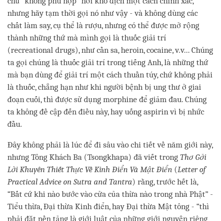
chữ “không phù hợp” hơi khó dịch một cách chính xác,
nhưng hãy tạm thời gọi nó như vậy - và không dùng các
chất làm say, cụ thể là rượu, nhưng có thể được mở rộng
thành những thứ mà mình gọi là thuốc giải trí
(recreational drugs), như cần sa, heroin, cocaine, v.v... Chúng
ta gọi chúng là thuốc giải trí trong tiếng Anh, là những thứ
mà bạn dùng để giải trí một cách thuần túy, chứ không phải
là thuốc, chẳng hạn như khi người bệnh bị ung thư ở giai
đoạn cuối, thì được sử dụng morphine để giảm đau. Chúng
ta không đề cập đến điều này, hay uống aspirin vì bị nhức
đầu.
Đây không phải là lúc để đi sâu vào chi tiết về năm giới này,
nhưng Tông Khách Ba (Tsongkhapa) đã viết trong
Thơ Gởi
Lời Khuyên Thiết Thực Về Kinh Điển Và Mật Điển
(
Letter of
Practical Advice on Sutra and Tantra
) rằng, trước hết là,
“Bất cứ khi nào bước vào cửa của thừa nào trong nhà Phật” -
Tiểu thừa, Đại thừa Kinh điển, hay Đại thừa Mật tông - “thì
phải đặt nền tảng là giới luật của những giới nguyện riêng