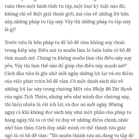
tuân theo một hình thức tu tập, một loại kỷ luật nào đó,
không chỉ về Biệt giải thoát giới, mà còn về những lời hứa
này, những pháp tu tập này. Vậy thì những pháp tu tập này
là gì?
Trước tiên là bốn pháp tu để bồ đề tâm không suy thoái
trong kiếp này. Điều mà ta muốn làm là luôn luôn có bồ đề
tâm mạnh mẽ. Chúng ta không muốn làm cho điều này suy
yếu. Vậy thì làm thế nào để giúp cho điều này mạnh mẽ?
Cách đầu tiên là ghi nhớ mỗi ngày những lợi lạc và ưu điểm
của việc phát triển bồ đề tâm. Có một danh sách dài về
những lợi lạc này trong chương Một của
Nhập Bồ Tát Hạnh
của ngài Tịch Thiên, nhưng nếu như mình đọc chương này,
thì hiển nhiên là rất ích lợi, và đọc nó mỗi ngày. Nhưng
ngay cả khi không đọc sách này như một phần của pháp tu
hàng ngày, thì ta có thể tư duy về những điểm chính, nhắc
nhở bản thân. Cách duy nhất mình có thể thành tựu giác
ngộ là có bồ đề tâm: “Tôi muốn thành tựu nó, đang tu tập để