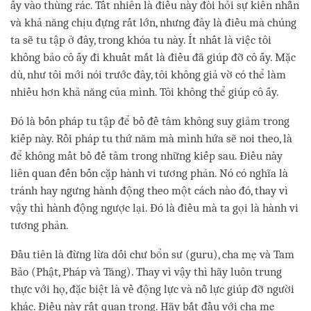
ấy vào thùng rác. Tất nhiên là điều này đòi hỏi sự kiên nhẫn
và khả năng chịu đựng rất lớn, nhưng đây là điều mà chúng
ta sẽ tu tập ở đây, trong khóa tu này. Ít nhất là việc tôi
không bảo cô ấy đi khuất mắt là điều đã giúp đỡ cô ấy. Mặc
dù, như tôi mới nói trước đây, tôi không giả vờ có thể làm
nhiều hơn khả năng của mình. Tôi không thể giúp cô ấy.
Đó là bốn pháp tu tập để bồ đề tâm không suy giảm trong
kiếp này. Rồi pháp tu thứ năm mà mình hứa sẽ noi theo, là
để không mất bồ đề tâm trong những kiếp sau. Điều này
liên quan đến bốn cặp hành vi tương phản. Nó có nghĩa là
tránh hay ngưng hành động theo một cách nào đó, thay vì
vậy thì hành động ngược lại. Đó là điều mà ta gọi là hành vi
tương phản.
Đầu tiên là đừng lừa dối chư bổn sư (guru), cha mẹ và Tam
Bảo (Phật, Pháp và Tăng). Thay vì vậy thì hãy luôn trung
thực với họ, đặc biệt là về động lực và nỗ lực giúp đỡ người
khác. Điều này rất quan trọng. Hãy bắt đầu với cha mẹ