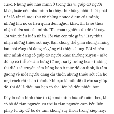
cuộc. Nhưng nếu như mình ở trong địa vị giúp đỡ người
khác, hoặc nếu như mình là thầy, thì không nhất thiết phải
tiết lộ tất cả mọi thứ về những nhược điểm của mình;
nhưng khi nó có liên quan đến người khác, thì ta sẽ thừa
nhận thiếu sót của mình. “Tôi chưa nghiên cứu đề tài này.
Tôi vẫn thiếu kiên nhẫn. Tôi vẫn còn tức giận.”. Hãy thừa
nhận những thiếu sót này. Bạn không thể giấu chúng, nhưng
bạn nói rằng tôi đang cố gắng cải thiện chúng. Bởi vì nếu
như mình đang cố giúp đỡ người khác thường xuyên - mặc
dù họ có thể có cảm hứng từ một sự lý tưởng hóa - thường
thì điều sẽ truyền cảm hứng hơn ở mức độ ổn định, là tấm
gương về một người đang cải thiện những thiếu sót của họ
một cách rất chân thành. Khi bạn là một đệ tử cần sự giúp
đỡ, thì đó là điều mà bạn có thể liên hệ đến nhiều hơn,
Đây là năm hình thức tu tập mà mình hứa sẽ tuân theo, khi
có bồ đề tâm nguyện, cụ thể là tâm nguyện cam kết. Bốn
pháp tu tập để bồ đề tâm không suy thoái trong kiếp này;