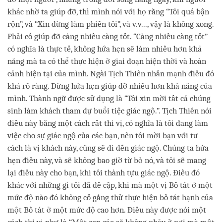
khác nhờ ta giúp đỡ, thì mình nói với họ rằng “Tôi quá bận
rộn”, và “Xin đừng làm phiền tôi”, và v.v..., vậy là không xong.
Phải cố giúp đỡ càng nhiều càng tốt. “Càng nhiều càng tốt”
có nghĩa là thực tế, không hứa hẹn sẽ làm nhiều hơn khả
năng mà ta có thể thực hiện ở giai đoạn hiện thời và hoàn
cảnh hiện tại của mình. Ngài Tịch Thiên nhấn mạnh điều đó
khá rõ ràng. Đừng hứa hẹn giúp đỡ nhiều hơn khả năng của
mình. Thành ngữ được sử dụng là “Tôi xin mời tất cả chúng
sinh làm khách tham dự buổi tiệc giác ngộ.”. Tịch Thiên nói
điều này bằng một cách rất thi vị, có nghĩa là tôi đang làm
việc cho sự giác ngộ của các bạn, nên tôi mời bạn với tư
cách là vị khách này, cũng sẽ đi đến giác ngộ. Chúng ta hứa
hẹn điều này, và sẽ không bao giờ từ bỏ nó, và tôi sẽ mang
lại điều này cho bạn, khi tôi thành tựu giác ngộ. Điều đó
khác với những gì tôi đã đề cập, khi mà một vị Bồ tát ở một
mức độ nào đó không cố gắng thử thực hiện bồ tát hạnh của
một Bồ tát ở một mức độ cao hơn. Điều này được nói một