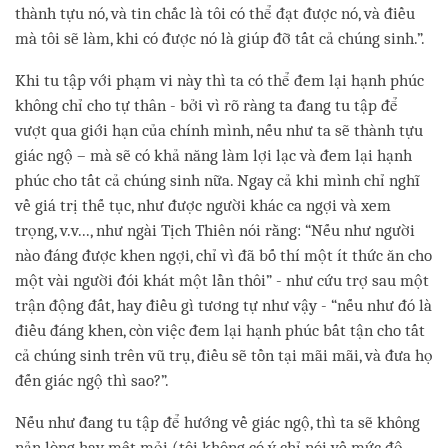
thành tựu nó, và tin chắc là tôi có thể đạt được nó, và điều
mà tôi sẽ làm, khi có được nó là giúp đỡ tất cả chúng sinh.”.
Khi tu tập với phạm vi này thì ta có thể đem lại hạnh phúc
không chỉ cho tự thân - bởi vì rõ ràng ta đang tu tập để
vượt qua giới hạn của chính mình, nếu như ta sẽ thành tựu
giác ngộ – mà sẽ có khả năng làm lợi lạc và đem lại hạnh
phúc cho tất cả chúng sinh nữa. Ngay cả khi mình chỉ nghĩ
về giá trị thế tục, như được người khác ca ngợi và xem
trọng, v.v..., như ngài Tịch Thiên nói rằng: “Nếu như người
nào đáng được khen ngợi, chỉ vì đã bố thí một ít thức ăn cho
một vài người đói khát một lần thôi” - như cứu trợ sau một
trận động đất, hay điều gì tương tự như vậy - “nếu như đó là
điều đáng khen, còn việc đem lại hạnh phúc bất tận cho tất
cả chúng sinh trên vũ trụ, điều sẽ tồn tại mãi mãi, và đưa họ
đến giác ngộ thì sao?”.
Nếu như đang tu tập để hướng về giác ngộ, thì ta sẽ không
nản lòng hay mệt mỏi (tôi không có ý chỉ nói về mức độ