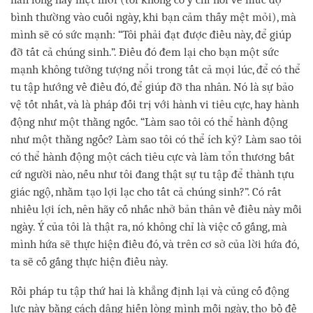
bình thường vào cuối ngày, khi bạn cảm thấy mệt mỏi), mà
mình sẽ có sức mạnh: “Tôi phải đạt được điều này, để giúp
đỡ tất cả chúng sinh.”. Điều đó đem lại cho bạn một sức
mạnh không tưởng tượng nổi trong tất cả mọi lúc, để có thể
tu tập hướng về điều đó, để giúp đỡ tha nhân. Nó là sự bảo
vệ tốt nhất, và là pháp đối trị với hành vi tiêu cực, hay hành
động như một thằng ngốc. “Làm sao tôi có thể hành động
như một thằng ngốc? Làm sao tôi có thể ích kỷ? Làm sao tôi
có thể hành động một cách tiêu cực và làm tổn thương bất
cứ người nào, nếu như tôi đang thật sự tu tập để thành tựu
giác ngộ, nhằm tạo lợi lạc cho tất cả chúng sinh?”. Có rất
nhiều lợi ích, nên hãy cố nhắc nhở bản thân về điều này mỗi
ngày. Ý của tôi là thật ra, nó không chỉ là việc cố gắng, mà
mình hứa sẽ thực hiện điều đó, và trên cơ sở của lời hứa đó,
ta sẽ cố gắng thực hiện điều này.
Rồi pháp tu tập thứ hai là khẳng định lại và củng cố động
lực này bằng cách dâng hiến lòng mình mỗi ngày, thọ bồ đề