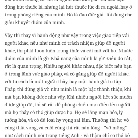
đừng hút thuốc lá, nhưng lại hút thuốc lúc đi ra ngoài, hay ở
trong phòng riêng của mình. Đó là đạo đức giả. Tôi đang che
giấu khuyết điểm của mình.
Vậy thì thay vì hành động như vậy trong việc giao tiếp với
người khác, nếu như mình có trách nhiệm giúp đỡ người
khác, thì phải luôn luôn trung thực và cởi mở với họ. Nhược
điểm của mình là gì? Khả năng của mình là gì? Điều đó rất,
rất là quan trọng. Nhiều người khác nhau, đặc biệt nếu bạn
ở trong lãnh vực giáo pháp, và cố gắng giúp đỡ người khác,
với tư cách là một người thầy, hay một hành giả tu tập
Pháp, thì đừng giả vờ như mình là một bậc thánh thiện, khi
mà bạn không được như vậy. Khi nhiều người hết sức muốn
được giúp đỡ, thì sẽ rất dễ phóng chiếu mọi điều lên người
mà họ thấy có thể giúp được họ. Họ sẽ lãng mạn hóa, lý
tưởng hóa, và có đủ loại hy vọng sai lầm. Thường thì họ vô
cùng thất vọng, và cuối cùng thì rất nản lòng - “vỡ mộng”
như cách mình nói trong tiếng Anh - và thậm chí có thể bỏ