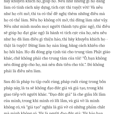
hãy khuyến khích họ, giúp họ. Nếu như những gì họ đang
làm có tính cách xây dựng, tích cực thì tuyệt vời! Và nếu
như họ cởi mở, thì ta có thể đề nghị thêm những điều mà
họ có thể làm. Nếu họ không cởi mở, thì đừng làm như vậy.
Nếu như mình muốn mọi người thành tựu giác ngộ, thì điều
sẽ giúp họ đạt giác ngộ là hành vi tích cực của họ, nên nếu
như họ đã làm điều gì thiện hảo, thì hãy khuyến khích họ -
thật là tuyệt! Đừng làm họ nản lòng, bằng cách khiến cho
họ hối hận. Họ đã đóng góp tịnh tài cho trung tâm Phật giáo
khác, chứ không phải cho trung tâm của tôi! “Ồ, bạn không
nên đóng góp cho họ, mà nên đưa tiền cho tôi.”. Đó không
phải là điều nên làm.
Sau đó là pháp tu tập cuối cùng, pháp cuối cùng trong bốn
pháp này, là ta sẽ không đạo đức giả và giả tạo, trong khi
giao tiếp với người khác. “Đạo đức giả” là che giấu lỗi lầm
của mình, trong khi mình có lỗi lầm, và giả vờ là mình
không có, và “giả tạo” nghĩa là giả vờ có những phẩm chất
mà mình không có. Tôi là người đạo đức giả: Tôi bảo bạn