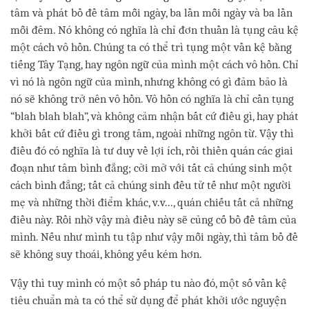
tâm và phát bồ đề tâm mỗi ngày, ba lần mỗi ngày và ba lần
mỗi đêm. Nó không có nghĩa là chỉ đơn thuần là tụng câu kệ
một cách vô hồn. Chúng ta có thể trì tụng một vần kệ bằng
tiếng Tây Tạng, hay ngôn ngữ của mình một cách vô hồn. Chỉ
vì nó là ngôn ngữ của mình, nhưng không có gì đảm bảo là
nó sẽ không trở nên vô hồn. Vô hồn có nghĩa là chỉ cần tụng
“blah blah blah”, và không cảm nhận bất cứ điều gì, hay phát
khởi bất cứ điều gì trong tâm, ngoài những ngôn từ. Vậy thì
điều đó có nghĩa là tư duy về lợi ích, rồi thiền quán các giai
đoạn như tâm bình đẳng; cởi mở với tất cả chúng sinh một
cách bình đẳng; tất cả chúng sinh đều tử tế như một người
mẹ và những thời điểm khác, v.v..., quán chiếu tất cả những
điều này. Rồi nhờ vậy mà điều này sẽ củng cố bồ đề tâm của
mình. Nếu như mình tu tập như vậy mỗi ngày, thì tâm bồ đề
sẽ không suy thoái, không yếu kém hơn.
Vậy thì tuy mình có một số pháp tu nào đó, một số vần kệ
tiêu chuẩn mà ta có thể sử dụng để phát khởi ước nguyện