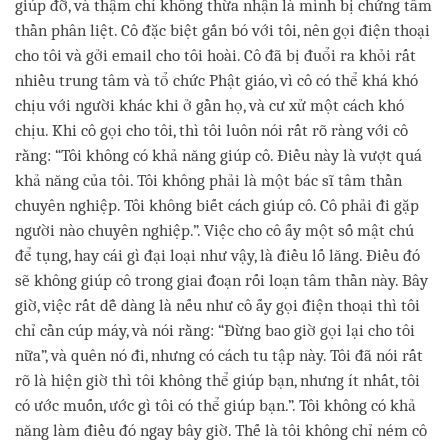
giúp đỡ, và thậm chí không thừa nhận là mình bị chứng tâm
thần phân liệt. Cô đặc biệt gắn bó với tôi, nên gọi điện thoại
cho tôi và gởi email cho tôi hoài. Cô đã bị đuổi ra khỏi rất
nhiều trung tâm và tổ chức Phật giáo, vì cô có thể khá khó
chịu với người khác khi ở gần họ, và cư xử một cách khó
chịu. Khi cô gọi cho tôi, thì tôi luôn nói rất rõ ràng với cô
rằng: “Tôi không có khả năng giúp cô. Điều này là vượt quá
khả năng của tôi. Tôi không phải là một bác sĩ tâm thần
chuyên nghiệp. Tôi không biết cách giúp cô. Cô phải đi gặp
người nào chuyên nghiệp.”. Việc cho cô ấy một số mật chú
để tụng, hay cái gì đại loại như vậy, là điều lố lăng. Điều đó
sẽ không giúp cô trong giai đoạn rối loạn tâm thần này. Bây
giờ, việc rất dễ dàng là nếu như cô ấy gọi điện thoại thì tôi
chỉ cần cúp máy, và nói rằng: “Đừng bao giờ gọi lại cho tôi
nữa”, và quên nó đi, nhưng có cách tu tập này. Tôi đã nói rất
rõ là hiện giờ thì tôi không thể giúp bạn, nhưng ít nhất, tôi
có ước muốn, ước gì tôi có thể giúp bạn.”. Tôi không có khả
năng làm điều đó ngay bây giờ. Thế là tôi không chỉ ném cô