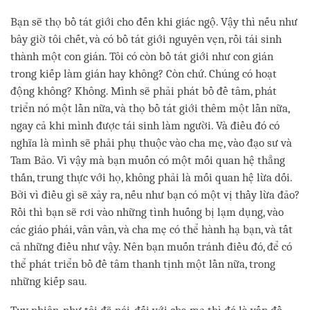
Bạn sẽ thọ bồ tát giới cho đến khi giác ngộ. Vậy thì nếu như
bây giờ tôi chết, và có bồ tát giới nguyên vẹn, rồi tái sinh
thành một con gián. Tôi có còn bồ tát giới như con gián
trong kiếp làm gián hay không? Còn chứ. Chúng có hoạt
động không? Không. Mình sẽ phải phát bồ đề tâm, phát
triển nó một lần nữa, và thọ bồ tát giới thêm một lần nữa,
ngay cả khi mình được tái sinh làm người. Và điều đó có
nghĩa là mình sẽ phải phụ thuộc vào cha mẹ, vào đạo sư và
Tam Bảo. Vì vậy mà bạn muốn có một mối quan hệ thẳng
thắn, trung thực với họ, không phải là mối quan hệ lừa dối.
Bởi vì điều gì sẽ xảy ra, nếu như bạn có một vị thầy lừa đảo?
Rồi thì bạn sẽ rơi vào những tình huống bị lạm dụng, vào
các giáo phái, vân vân, và cha mẹ có thể hành hạ bạn, và tất
cả những điều như vậy. Nên bạn muốn tránh điều đó, để có
thể phát triển bồ đề tâm thanh tịnh một lần nữa, trong
những kiếp sau.