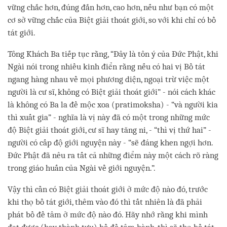
vững chắc hơn, đúng đắn hơn, cao hơn, nếu như bạn có một
cơ sở vững chắc của Biệt giải thoát giới, so với khi chỉ có bồ
tát giới.
Tông Khách Ba tiếp tục rằng, “Đây là tôn ý của Đức Phật, khi
Ngài nói trong nhiều kinh điển rằng nếu có hai vị Bồ tát
ngang hàng nhau về mọi phương diện, ngoại trừ việc một
người là cư sĩ, không có Biệt giải thoát giới” - nói cách khác
là không có Ba la đề mộc xoa (pratimoksha) - “và người kia
thì xuất gia” - nghĩa là vị này đã có một trong những mức
độ Biệt giải thoát giới, cư sĩ hay tăng ni, - “thì vị thứ hai” -
người có cấp độ giới nguyện này - “sẽ đáng khen ngợi hơn.
Đức Phật đã nêu ra tất cả những điểm này một cách rõ ràng
trong giáo huấn của Ngài về giới nguyện.”.
Vậy thì cần có Biệt giải thoát giới ở mức độ nào đó, trước
khi thọ bồ tát giới, thêm vào đó thì tất nhiên là đã phải
phát bồ đề tâm ở mức độ nào đó. Hãy nhớ rằng khi mình