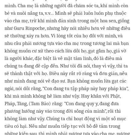
mình. Cha mẹ là những người đã chăm sóc ta, khi mình còn
bé và nuôi nấng ta, v.v... Mình sẽ phải luôn luôn phụ thuộc
vào cha mẹ, trừ khi mình đản sinh trong một hoa sen, giống
như Guru Rinpoche, nhưng hãy nói nhiều hơn về những điều
sẽ thường xảy ra hơn. Vì lòng tốt của họ đối với mình, và
nhu cầu phải nương tựa vào cha mẹ trong tương lai mà bạn
không muốn cư xử theo cách lừa dối họ, gạt gẫm họ, giả vờ
là người khác, đặc biệt là về mặt tâm linh, đó là điều mà
chúng ta đang đề cập đến. Như tôi đã nói, thay vì vậy, thì ta
sẽ thành thật với họ. Điều này rất rõ ràng và đơn giản, nếu
như mình đang nói về đạo sư. Bạn không muốn lừa gạt các
ngài, nói dối rằng, “Con đang tu tập pháp này hay pháp kia”,
khi mà mình không hề làm như vậy. Hay khấn với Phật,
Pháp, Tăng, (Tam Bảo) rằng: “Con đang quy y, đang đưa
phương hướng này vào trong đời sống của mình”, rồi thì
không làm như vậy. Chúng ta chỉ hoạt động vì một số mục
tiêu có hại. Nếu như muốn tiếp tục với bồ đề tâm trong
những kiếp sau, thì mình phải nương tựa vào cha mẹ, nương