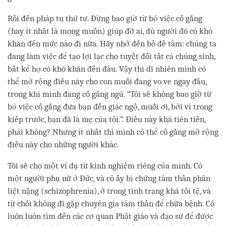
Rồi đến pháp tu thứ tư. Đừng bao giờ từ bỏ việc cố gắng
(hay ít nhất là mong muốn) giúp đỡ ai, dù người đó có khó
khăn đến mức nào đi nữa. Hãy nhớ đến bồ đề tâm: chúng ta
đang làm việc để tạo lợi lạc cho tuyệt đối tất cả chúng sinh,
bất kể họ có khó khăn đến đâu. Vậy thì dĩ nhiên mình có
thể mở rộng điều này cho con muỗi đang vo ve ngay đầu,
trong khi mình đang cố gắng ngủ. “Tôi sẽ không bao giờ từ
bỏ việc cố gắng đưa bạn đến giác ngộ, muỗi ơi, bởi vì trong
kiếp trước, bạn đã là mẹ của tôi.”. Điều này khá tiên tiến,
phải không? Nhưng ít nhất thì mình có thể cố gắng mở rộng
điều này cho những người khác.
Tôi sẽ cho một ví dụ từ kinh nghiệm riêng của mình. Có
một người phụ nữ ở Đức, và cô ấy bị chứng tâm thần phân
liệt nặng (schizophrenia), ở trong tình trạng khá tồi tệ, và
từ chối không đi gặp chuyên gia tâm thần để chữa bệnh. Cô
luôn luôn tìm đến các cơ quan Phật giáo và đạo sư để được