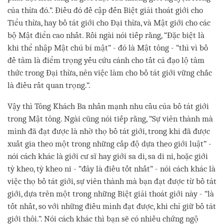
của thừa đó.”. Điều đó đề cập đến Biệt giải thoát giới cho
Tiểu thừa, hay bồ tát giới cho Đại thừa, và Mật giới cho các
bộ Mật điển cao nhất. Rồi ngài nói tiếp rằng, “Đặc biệt là
khi thể nhập Mật chú bí mật” - đó là Mật tông - “thì vì bồ
đề tâm là điểm trọng yếu cứu cánh cho tất cả đạo lộ tâm
thức trong Đại thừa, nên việc làm cho bồ tát giới vững chắc
là điều rất quan trọng.”.
Vậy thì Tông Khách Ba nhấn mạnh nhu cầu của bồ tát giới
trong Mật tông. Ngài cũng nói tiếp rằng, “Sự viên thành mà
mình đã đạt được là nhờ thọ bồ tát giới, trong khi đã được
xuất gia theo một trong những cấp độ dựa theo giới luật” -
nói cách khác là giới cư sĩ hay giới sa di, sa di ni, hoặc giới
tỳ kheo, tỳ kheo ni - “đây là điều tốt nhất” - nói cách khác là
việc thọ bồ tát giới, sự viên thành mà bạn đạt được từ bồ tát
giới, dựa trên một trong những Biệt giải thoát giới này - “là
tốt nhất, so với những điều mình đạt được, khi chỉ giữ bồ tát
giới thôi.”. Nói cách khác thì bạn sẽ có nhiều chứng ngộ