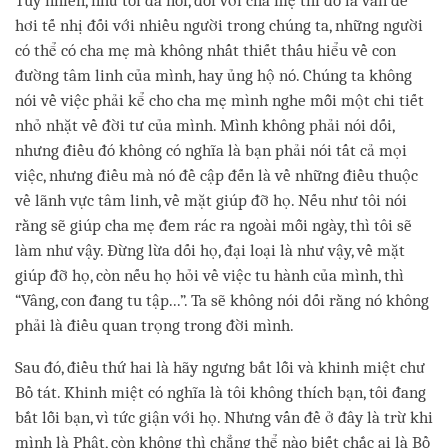
Tuy nhiên, như tôi đã nói, đối với cha mẹ thì đó là vấn đề
hơi tế nhị đối với nhiều người trong chúng ta, những người
có thể có cha mẹ mà không nhất thiết thấu hiểu về con
đường tâm linh của mình, hay ủng hộ nó. Chúng ta không
nói về việc phải kể cho cha mẹ mình nghe mỗi một chi tiết
nhỏ nhặt về đời tư của mình. Mình không phải nói dối,
nhưng điều đó không có nghĩa là bạn phải nói tất cả mọi
việc, nhưng điều mà nó đề cập đến là về những điều thuộc
về lãnh vực tâm linh, về mặt giúp đỡ họ. Nếu như tôi nói
rằng sẽ giúp cha mẹ đem rác ra ngoài mỗi ngày, thì tôi sẽ
làm như vậy. Đừng lừa dối họ, đại loại là như vậy, về mặt
giúp đỡ họ, còn nếu họ hỏi về việc tu hành của mình, thì
“Vâng, con đang tu tập...”. Ta sẽ không nói dối rằng nó không
phải là điều quan trọng trong đời mình.
Sau đó, điều thứ hai là hãy ngưng bắt lỗi và khinh miệt chư
Bồ tát. Khinh miệt có nghĩa là tôi không thích bạn, tôi đang
bắt lỗi bạn, vì tức giận với họ. Nhưng vấn đề ở đây là trừ khi
mình là Phật, còn không thì chẳng thể nào biết chắc ai là Bồ