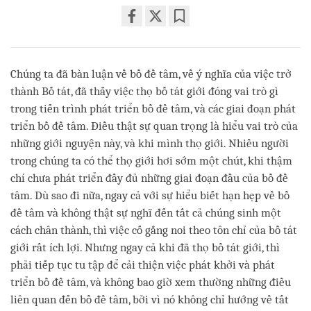
Share
Bookmark
on
facebook
Chúng ta đã bàn luận về bồ đề tâm, về ý nghĩa của việc trở
thành Bồ tát, đã thấy việc thọ bồ tát giới đóng vai trò gì
trong tiến trình phát triển bồ đề tâm, và các giai đoạn phát
triển bồ đề tâm. Điều thật sự quan trọng là hiểu vai trò của
những giới nguyện này, và khi mình thọ giới. Nhiều người
trong chúng ta có thể thọ giới hơi sớm một chút, khi thậm
chí chưa phát triển đầy đủ những giai đoạn đầu của bồ đề
tâm. Dù sao đi nữa, ngay cả với sự hiểu biết hạn hẹp về bồ
đề tâm và không thật sự nghĩ đến tất cả chúng sinh một
cách chân thành, thì việc cố gắng noi theo tôn chỉ của bồ tát
giới rất ích lợi. Nhưng ngay cả khi đã thọ bồ tát giới, thì
phải tiếp tục tu tập để cải thiện việc phát khởi và phát
triển bồ đề tâm, và không bao giờ xem thường những điều
liên quan đến bồ đề tâm, bởi vì nó không chỉ hướng về tất