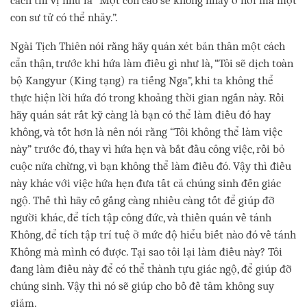
cách thi vị như là “Một con cáo sẽ không nhảy ở nơi mà một
con sư tử có thể nhảy.”.
Ngài Tịch Thiên nói rằng hãy quán xét bản thân một cách
cẩn thận, trước khi hứa làm điều gì như là, “Tôi sẽ dịch toàn
bộ Kangyur (King tạng) ra tiếng Nga”, khi ta không thể
thực hiện lời hứa đó trong khoảng thời gian ngắn này. Rồi
hãy quán sát rất kỹ càng là bạn có thể làm điều đó hay
không, và tốt hơn là nên nói rằng “Tôi không thể làm việc
này” trước đó, thay vì hứa hẹn và bắt đầu công việc, rồi bỏ
cuộc nửa chừng, vì bạn không thể làm điều đó. Vậy thì điều
này khác với việc hứa hẹn đưa tất cả chúng sinh đến giác
ngộ. Thế thì hãy cố gắng càng nhiều càng tốt để giúp đỡ
người khác, để tích tập công đức, và thiền quán về tánh
Không, để tích tập trí tuệ ở mức độ hiểu biết nào đó về tánh
Không mà mình có được. Tại sao tôi lại làm điều này? Tôi
đang làm điều này để có thể thành tựu giác ngộ, để giúp đỡ
chúng sinh. Vậy thì nó sẽ giúp cho bồ đề tâm không suy
giảm.