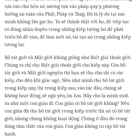
tựa vào chư bổn sư, nương tựa vào pháp quy y, phương
hướng an toàn của Phật, Pháp và Tăng. Đó là lý do tại sao
mình không lừa gạt họ. Ta sẽ thành thật với họ, để tiếp tục
có đúng nhân duyên trong những kiếp tương lai để phát
triển bồ đề tâm, để làm mới nó, tái tạo nó trong những kiếp
tương lai.
Bồ tát giới và Mật giới không giống như Biệt giải thoát giới.
Chúng ta chỉ thọ Biệt giải thoát giới cho kiếp này. Còn bồ
tát giới và Mật giới nguyện thì bạn sẽ thọ cho tất cả các
kiếp, cho đến khi giác ngộ. Nếu như mình thọ bồ tát giới
trong kiếp này, thì trong kiếp sau, vào lúc đầu, chúng sẽ
không hoạt động, sẽ ngủ yên, im lìm. Hãy cho là mình sinh
ra như một con gián đi. Con gián có bồ tát giới không? Nếu
con gián đã thọ bồ tát giới trong kiếp trước thì nó có bồ tát
giới, nhưng chúng không hoạt động. Chúng ở đâu đó trong
dòng tâm thức của con gián. Con gián không tu tập bồ tát
hạnh.