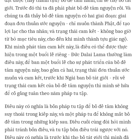
đạt được (hay thành tựu) bồ đề tâm hành, thì sẽ thọ bồ tát
giới. Trước đó thì ta đã phải phát bồ đề tâm nguyện rồi. Và
chúng ta đã thấy bồ đề tâm nguyện có hai giai đoạn: giai
đoạn đơn thuần ước nguyện - chỉ muốn thành Phật, để tạo
lợi lạc cho tha nhân; và trạng thái cam kết - không bao giờ
từ bỏ mục tiêu này, cho đến khi mình thành tựu giác ngộ.
Khi mình phát tâm cam kết này, là điều có thể được thực
hiện trong một buổi lễ riêng - Đức Dalai Lama thường làm
điều này, để ban một buổi lễ cho sự phát triển của bồ đề
tâm nguyện này, bao gồm cả hai, trạng thái đơn thuần ước
muốn và cam kết, trước khi Ngài ban bồ tát giới - rồi về
trạng thái cam kết của bồ đề tâm nguyện thì mình sẽ hứa
để cố gắng tuân theo năm pháp tu tập.
Điều này có nghĩa là bốn pháp tu tập để bồ đề tâm không
suy thoái trong kiếp này, và một pháp tu để không mất bồ
đề tâm trong những kiếp sau. Điều cuối cùng đòi hỏi mình
phải tránh bốn điều, và tu tập bốn điều trái ngược với nó.
Điều này có nghĩa là trước khi thọ bồ tát giới thì mình đã