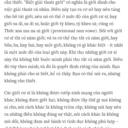
cần thiết. “Biệt giải thoát giới” có nghĩa là giới dành cho
việc giải thoát cá nhân. Điều này tạo ra cơ sở hay nền tảng
cho bồ tát giới, nên nó có thể ở mức độ của giới cư sĩ, hay
giới sa di, sa di ni, hoặc giới tỳ kheo, tỳ kheo ni; cũng có
Thức xoa ma na ni giới (provisional nun vows). Đối với giới
cư sĩ thì có năm giới; và ta có thể thọ tất cả năm giới, hay
bốn, ba, hay hai, hay một giới, không có gì khác biệt - ít nhất
là một mức độ của loại giới này. Khi thọ những giới cư sĩ
này thì không bắt buộc mình phải thọ tất cả năm giới. Điều
đó tùy theo mình, và đó là quyết định riêng của mình. Bạn
không phải cho ai biết, kể cả thầy. Bạn có thể nói ra, nhưng
không cần thiết.
Các giới cư sĩ là không được cướp sinh mạng của người
khác, không được giết hại; không được lấy thứ gì mà không
ai cho, nói cách khác là không trộm cắp; không nói hay nêu
ra những điều không đúng sự thật, nói cách khác là không
nói dối; không đam mê hành vi tình dục không phù hợp –