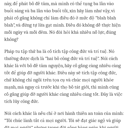
này, để phát bồ đề tâm, mà mình có thể tụng ba lần vào
buổi sáng và ba lần vào buổi tối, xin hãy làm như vậy, vì
phải cố gắng không chỉ làm điều đó ở mức độ “blah blah
blah”, và đừng tự lừa gạt mình. Điều đó không dễ thực hiện
mỗi ngày và mỗi đêm. Nó đòi hỏi khá nhiều nỗ lực, đúng
không?
Pháp tu tập thứ ba là cố tích tập công đức và trí tuệ. Nó
thường được dịch là “hai bồ công đức và trí tuệ”. Nói cách
khác là với bồ đề tâm nguyện, hãy cố gắng càng nhiều càng
tốt để giúp đỡ người khác. Điều này sẽ tích tập công đức,
chứ không chỉ ngồi trên tọa cụ và chúc mọi người khỏe
mạnh, mà ngay cả trước khi thọ bồ tát giới, thì mình cũng
cố gắng giúp đỡ người khác càng nhiều càng tốt. Đây là việc
tích lũy công đức.
Nói cách khác là nếu chỉ ở nơi hành thiền an toàn của mình:
“Tôi chúc lành tất cả mọi người. Tôi sẽ đạt giác ngộ và giúp
đỡ mọi người”, nhưng trong đời sống hàng ngày, khi người