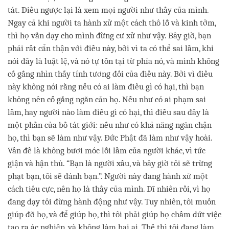
tát. Điều ngược lại là xem mọi người như thầy của mình.
Ngay cả khi người ta hành xử một cách thô lỗ và kinh tởm,
thì họ vẫn dạy cho mình đừng cư xử như vậy. Bây giờ, bạn
phải rất cẩn thận với điều này, bởi vì ta có thể sai lầm, khi
nói đây là luật lệ, và nó tự tồn tại từ phía nó, và mình không
cố gắng nhìn thấy tính tương đối của điều này. Bởi vì điều
này không nói rằng nếu có ai làm điều gì có hại, thì bạn
không nên cố gắng ngăn cản họ. Nếu như có ai phạm sai
lầm, hay người nào làm điều gì có hại, thì điều sau đây là
một phần của bồ tát giới: nếu như có khả năng ngăn chận
họ, thì bạn sẽ làm như vậy. Đức Phật đã làm như vậy hoài.
Vấn đề là không bươi móc lỗi lầm của người khác, vì tức
giận và hận thù. “Bạn là người xấu, và bây giờ tôi sẽ trừng
phạt bạn, tôi sẽ đánh bạn.”. Người này đang hành xử một
cách tiêu cực, nên họ là thầy của mình. Dĩ nhiên rồi, vì họ
đang dạy tôi đừng hành động như vậy. Tuy nhiên, tôi muốn
giúp đỡ họ, và để giúp họ, thì tôi phải giúp họ chấm dứt việc
tạo ra ác nghiệp, và không làm hại ai. Thế thì tôi đang làm