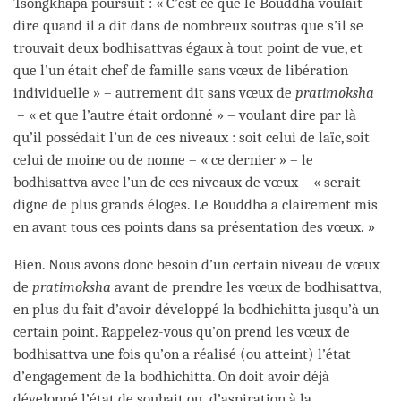
Tsongkhapa poursuit : « C’est ce que le Bouddha voulait
dire quand il a dit dans de nombreux soutras que s’il se
trouvait deux bodhisattvas égaux à tout point de vue, et
que l’un était chef de famille sans vœux de libération
individuelle » – autrement dit sans vœux de
pratimoksha
–
« et que l’autre était ordonné » – voulant dire par là
qu’il possédait l’un de ces niveaux : soit celui de laïc, soit
celui de moine ou de nonne – « ce dernier » – le
bodhisattva avec l’un de ces niveaux de vœux – « serait
digne de plus grands éloges. Le Bouddha a clairement mis
en avant tous ces points dans sa présentation des vœux. »
Bien. Nous avons donc besoin d’un certain niveau de vœux
de
pratimoksha
avant de prendre les vœux de bodhisattva,
en plus du fait d’avoir développé la bodhichitta jusqu’à un
certain point. Rappelez-vous qu’on prend les vœux de
bodhisattva une fois qu’on a réalisé (ou atteint) l’état
d’engagement de la bodhichitta. On doit avoir déjà
développé l’état de souhait ou d’aspiration à la