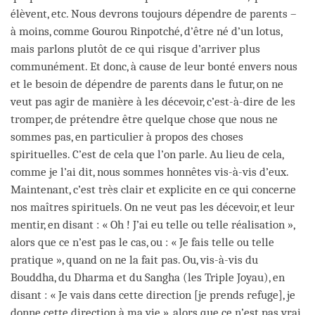
élèvent, etc. Nous devrons toujours dépendre de parents –
à moins, comme Gourou Rinpotché, d’être né d’un lotus,
mais parlons plutôt de ce qui risque d’arriver plus
communément. Et donc, à cause de leur bonté envers nous
et le besoin de dépendre de parents dans le futur, on ne
veut pas agir de manière à les décevoir, c’est-à-dire de les
tromper, de prétendre être quelque chose que nous ne
sommes pas, en particulier à propos des choses
spirituelles. C’est de cela que l’on parle. Au lieu de cela,
comme je l’ai dit, nous sommes honnêtes vis-à-vis d’eux.
Maintenant, c’est très clair et explicite en ce qui concerne
nos maîtres spirituels. On ne veut pas les décevoir, et leur
mentir, en disant : « Oh ! J’ai eu telle ou telle réalisation »,
alors que ce n’est pas le cas, ou : « Je fais telle ou telle
pratique », quand on ne la fait pas. Ou, vis-à-vis du
Bouddha, du Dharma et du Sangha (les Triple Joyau), en
disant : « Je vais dans cette direction [je prends refuge], je
donne cette direction à ma vie », alors que ce n’est pas vrai.