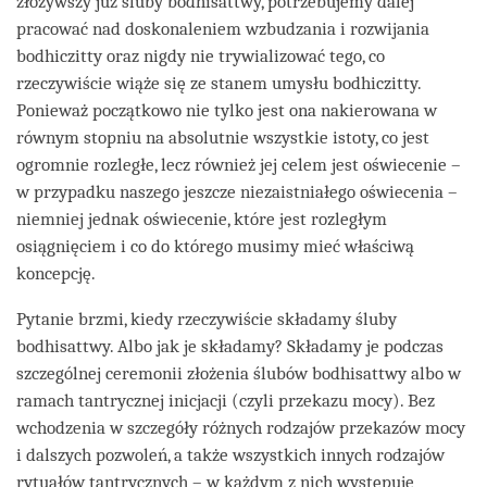
złożywszy już śluby bodhisattwy, potrzebujemy dalej
pracować nad doskonaleniem wzbudzania i rozwijania
bodhiczitty oraz nigdy nie trywializować tego, co
rzeczywiście wiąże się ze stanem umysłu bodhiczitty.
Ponieważ początkowo nie tylko jest ona nakierowana w
równym stopniu na absolutnie wszystkie istoty, co jest
ogromnie rozległe, lecz również jej celem jest oświecenie –
w przypadku naszego jeszcze niezaistniałego oświecenia –
niemniej jednak oświecenie, które jest rozległym
osiągnięciem i co do którego musimy mieć właściwą
koncepcję.
Pytanie brzmi, kiedy rzeczywiście składamy śluby
bodhisattwy. Albo jak je składamy? Składamy je podczas
szczególnej ceremonii złożenia ślubów bodhisattwy albo w
ramach tantrycznej inicjacji (czyli przekazu mocy). Bez
wchodzenia w szczegóły różnych rodzajów przekazów mocy
i dalszych pozwoleń, a także wszystkich innych rodzajów
rytuałów tantrycznych – w każdym z nich występuje