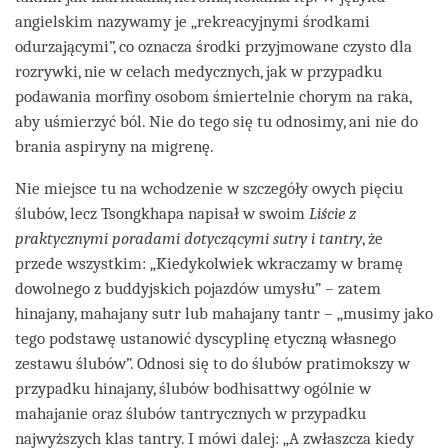
angielskim nazywamy je „rekreacyjnymi środkami
odurzającymi”, co oznacza środki przyjmowane czysto dla
rozrywki, nie w celach medycznych, jak w przypadku
podawania morfiny osobom śmiertelnie chorym na raka,
aby uśmierzyć ból. Nie do tego się tu odnosimy, ani nie do
brania aspiryny na migrenę.
Nie miejsce tu na wchodzenie w szczegóły owych pięciu
ślubów, lecz Tsongkhapa napisał w swoim
Liście z
praktycznymi poradami dotyczącymi sutry i tantry
, że
przede wszystkim: „Kiedykolwiek wkraczamy w bramę
dowolnego z buddyjskich pojazdów umysłu” – zatem
hinajany, mahajany sutr lub mahajany tantr – „musimy jako
tego podstawę ustanowić dyscyplinę etyczną własnego
zestawu ślubów”. Odnosi się to do ślubów pratimokszy w
przypadku hinajany, ślubów bodhisattwy ogólnie w
mahajanie oraz ślubów tantrycznych w przypadku
najwyższych klas tantry. I mówi dalej: „A zwłaszcza kiedy