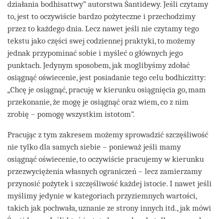
działania bodhisattwy” autorstwa Śantidewy. Jeśli czytamy
to, jest to oczywiście bardzo pożyteczne i przechodzimy
przez to każdego dnia. Lecz nawet jeśli nie czytamy tego
tekstu jako części swej codziennej praktyki, to możemy
jednak przypominać sobie i myśleć o głównych jego
punktach. Jedynym sposobem, jak moglibyśmy zdołać
osiągnąć oświecenie, jest posiadanie tego celu bodhiczitty:
„Chcę je osiągnąć, pracuję w kierunku osiągnięcia go, mam
przekonanie, że mogę je osiągnąć oraz wiem, co z nim
zrobię – pomogę wszystkim istotom”.
Pracując z tym zakresem możemy sprowadzić szczęśliwość
nie tylko dla samych siebie – ponieważ jeśli mamy
osiągnąć oświecenie, to oczywiście pracujemy w kierunku
przezwyciężenia własnych ograniczeń – lecz zamierzamy
przynosić pożytek i szczęśliwość każdej istocie. I nawet jeśli
myślimy jedynie w kategoriach przyziemnych wartości,
takich jak pochwała, uznanie ze strony innych itd., jak mówi