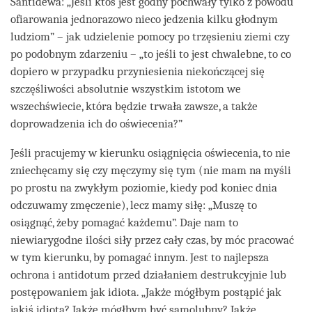
Śantidewa: „Jeśli ktoś jest godny pochwały tylko z powodu
ofiarowania jednorazowo nieco jedzenia kilku głodnym
ludziom” – jak udzielenie pomocy po trzęsieniu ziemi czy
po podobnym zdarzeniu – „to jeśli to jest chwalebne, to co
dopiero w przypadku przyniesienia niekończącej się
szczęśliwości absolutnie wszystkim istotom we
wszechświecie, która będzie trwała zawsze, a także
doprowadzenia ich do oświecenia?”
Jeśli pracujemy w kierunku osiągnięcia oświecenia, to nie
zniechęcamy się czy męczymy się tym (nie mam na myśli
po prostu na zwykłym poziomie, kiedy pod koniec dnia
odczuwamy zmęczenie), lecz mamy siłę: „Muszę to
osiągnąć, żeby pomagać każdemu”. Daje nam to
niewiarygodne ilości siły przez cały czas, by móc pracować
w tym kierunku, by pomagać innym. Jest to najlepsza
ochrona i antidotum przed działaniem destrukcyjnie lub
postępowaniem jak idiota. „Jakże mógłbym postąpić jak
jakiś idiota? Jakże mógłbym być samolubny? Jakże