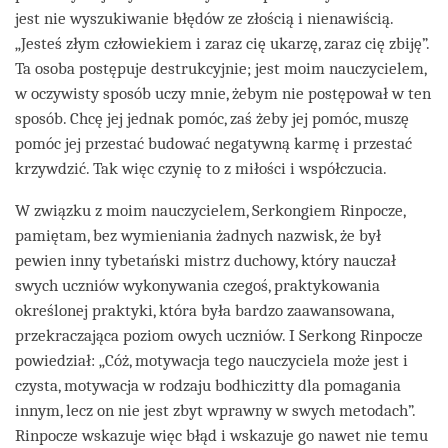
jest nie wyszukiwanie błędów ze złością i nienawiścią.
„Jesteś złym człowiekiem i zaraz cię ukarzę, zaraz cię zbiję”.
Ta osoba postępuje destrukcyjnie; jest moim nauczycielem,
w oczywisty sposób uczy mnie, żebym nie postępował w ten
sposób. Chcę jej jednak pomóc, zaś żeby jej pomóc, muszę
pomóc jej przestać budować negatywną karmę i przestać
krzywdzić. Tak więc czynię to z miłości i współczucia.
W związku z moim nauczycielem, Serkongiem Rinpocze,
pamiętam, bez wymieniania żadnych nazwisk, że był
pewien inny tybetański mistrz duchowy, który nauczał
swych uczniów wykonywania czegoś, praktykowania
określonej praktyki, która była bardzo zaawansowana,
przekraczająca poziom owych uczniów. I Serkong Rinpocze
powiedział: „Cóż, motywacja tego nauczyciela może jest i
czysta, motywacja w rodzaju bodhiczitty dla pomagania
innym, lecz on nie jest zbyt wprawny w swych metodach”.
Rinpocze wskazuje więc błąd i wskazuje go nawet nie temu