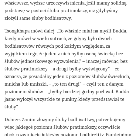
właściwsze, wyższe urzeczywistnienia, jeśli mamy solidną
podstawę w postaci ślubu pratimokszy, niż gdybyśmy
złożyli same śluby bodhisattwy.
Tsongkhapa mówi dalej: „To właśnie miał na myśli Budda,
kiedy mówił w wielu sutrach, że gdyby było dwóch
bodhisattwów równych pod każdym względem, za
wyjątkiem tego, że jeden z nich byłby osobą świecką bez
ślubów jednostkowego wyzwolenia,” – inaczej mówiąc, bez
ślubów pratimokszy – a drugi byłby wyświęcony” – co
oznacza, że posiadałby jeden z poziomów ślubów świeckich,
mnicha lub mniszki, – „to ten drugi” – czyli ten z danym
poziomem ślubów – „byłby bardziej godny pochwał. Budda
jasno wyłożył wszystkie te punkty, kiedy przedstawiał te
śluby”.
Dobrze. Zanim złożymy śluby bodhisattwy, potrzebujemy
więc jakiegoś poziomu ślubów pratimokszy, oczywiście
obok rozwinięcia jakiegoś poziomu bodhiczitty. Pamiętajmy,