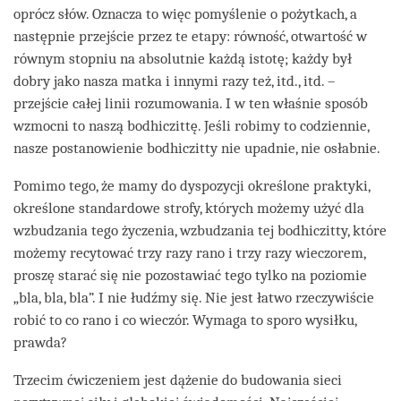
oprócz słów. Oznacza to więc pomyślenie o pożytkach, a
następnie przejście przez te etapy: równość, otwartość w
równym stopniu na absolutnie każdą istotę; każdy był
dobry jako nasza matka i innymi razy też, itd., itd. –
przejście całej linii rozumowania. I w ten właśnie sposób
wzmocni to naszą bodhiczittę. Jeśli robimy to codziennie,
nasze postanowienie bodhiczitty nie upadnie, nie osłabnie.
Pomimo tego, że mamy do dyspozycji określone praktyki,
określone standardowe strofy, których możemy użyć dla
wzbudzania tego życzenia, wzbudzania tej bodhiczitty, które
możemy recytować trzy razy rano i trzy razy wieczorem,
proszę starać się nie pozostawiać tego tylko na poziomie
„bla, bla, bla”. I nie łudźmy się. Nie jest łatwo rzeczywiście
robić to co rano i co wieczór. Wymaga to sporo wysiłku,
prawda?
Trzecim ćwiczeniem jest dążenie do budowania sieci