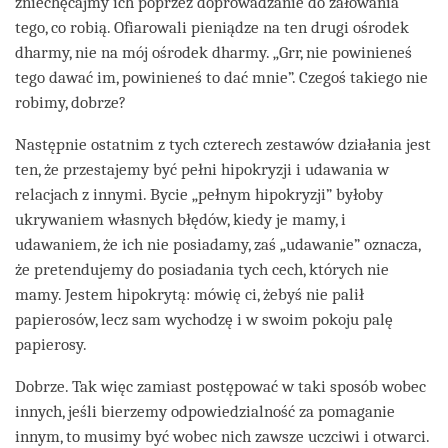
zniechęcajmy ich poprzez doprowadzanie do żałowania
tego, co robią. Ofiarowali pieniądze na ten drugi ośrodek
dharmy, nie na mój ośrodek dharmy. „Grr, nie powinieneś
tego dawać im, powinieneś to dać mnie”. Czegoś takiego nie
robimy, dobrze?
Następnie ostatnim z tych czterech zestawów działania jest
ten, że przestajemy być pełni hipokryzji i udawania w
relacjach z innymi. Bycie „pełnym hipokryzji” byłoby
ukrywaniem własnych błędów, kiedy je mamy, i
udawaniem, że ich nie posiadamy, zaś „udawanie” oznacza,
że pretendujemy do posiadania tych cech, których nie
mamy. Jestem hipokrytą: mówię ci, żebyś nie palił
papierosów, lecz sam wychodzę i w swoim pokoju palę
papierosy.
Dobrze. Tak więc zamiast postępować w taki sposób wobec
innych, jeśli bierzemy odpowiedzialność za pomaganie
innym, to musimy być wobec nich zawsze uczciwi i otwarci.