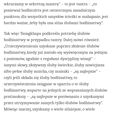
wkraczamy w sekretną mantrę” – to jest tantra – „to
ponieważ bodhiczitta jest ostatecznym zasadniczym
punktem dla wszystkich umysłów ścieżki w mahajanie, jest
bardzo ważne, żeby była ona silna ślubami bodhisattwy”.
Tak więc Tsongkhapa podkreśla potrzebę ślubów
bodhisattwy w przypadku tantry. Dalej mówi również:
„Urzeczywistnienia uzyskane poprzez złożenie ślubów
bodhisattwy, kiedy już zostało się wyświęconym na jednym
z poziomów, zgodnie z regułami dyscypliny winaji” –
innymi słowy, złożywszy śluby świeckie, śluby nowicjusza
albo pełne śluby mnicha, czy mniszki – „są najlepsze” –
czyli jeśli składa się śluby bodhisattwy, to
urzeczywistnienia osiągane w oparciu o te śluby
bodhisattwy, wsparte na jednych ze wspomnianych ślubów
pratimokszy – „są najlepsze w porównaniu z uzyskanymi
przez utrzymywanie samych tylko ślubów bodhisattwy”.
Mówiąc inaczej, uzyskamy o wiele silniejsze, o wiele