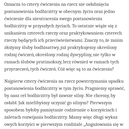
Oznacza to cztery ćwiczenia na rzecz nie osłabnięcia
postanowienia bodhiczitty w obecnym życiu oraz jedno
ćwiczenie dla nieutracenia swego postanowienia
bodhiczitty w przyszłych życiach. To ostatnie wiąże się z
unikaniem czterech rzeczy oraz praktykowaniem czterech
rzeczy będących ich przeciwieństwami. Znaczy to, że zanim
złożymy śluby bodhisattwy, już praktykujemy określony
rodzaj ćwiczeń, określony rodzaj dyscypliny, nie tylko w
ramach ślubów pratimokszy, lecz również w ramach tych
przyrzeczeń, tych ćwiczeń. Cóż więc są to za ćwiczenia?
Najpierw cztery ćwiczenia na rzecz powstrzymania upadku
postanowienia bodhiczitty w tym życiu. Pragniemy sprawić,
by nasz cel bodhiczitty był zawsze silny. Nie chcemy, by
osłabł. Jak mielibyśmy uczynić go silnym? Pierwszym
sposobem byłoby pamiętanie codziennie o korzyściach i
zaletach rozwijania bodhiczitty. Mamy więc długi wykaz
owych korzyści w pierwszym rozdziale „Angażowania się w