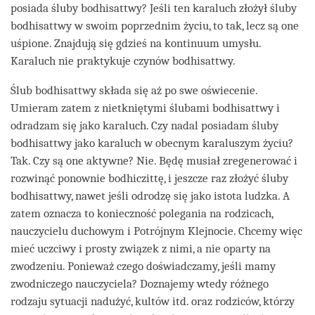
posiada śluby bodhisattwy? Jeśli ten karaluch złożył śluby
bodhisattwy w swoim poprzednim życiu, to tak, lecz są one
uśpione. Znajdują się gdzieś na kontinuum umysłu.
Karaluch nie praktykuje czynów bodhisattwy.
Ślub bodhisattwy składa się aż po swe oświecenie.
Umieram zatem z nietkniętymi ślubami bodhisattwy i
odradzam się jako karaluch. Czy nadal posiadam śluby
bodhisattwy jako karaluch w obecnym karaluszym życiu?
Tak. Czy są one aktywne? Nie. Będę musiał zregenerować i
rozwinąć ponownie bodhiczittę, i jeszcze raz złożyć śluby
bodhisattwy, nawet jeśli odrodzę się jako istota ludzka. A
zatem oznacza to konieczność polegania na rodzicach,
nauczycielu duchowym i Potrójnym Klejnocie. Chcemy więc
mieć uczciwy i prosty związek z nimi, a nie oparty na
zwodzeniu. Ponieważ czego doświadczamy, jeśli mamy
zwodniczego nauczyciela? Doznajemy wtedy różnego
rodzaju sytuacji nadużyć, kultów itd. oraz rodziców, którzy