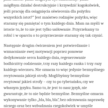
mógłbym działać destrukcyjnie i krzywdzić kogokolwiek,
jeśli pracuję dla osiągnięcia oświecenia dla pożytku
wszystkich istot?” Jest mnóstwo rodzajów pożytku, więc
staramy się pamiętać o tym każdego dnia. Mam na myśli w
istocie to, że to nie jest tylko usiłowanie. Przyrzekamy to
robić i w oparciu o to przyrzeczenie staramy się tak czynić.
Następnie drugim ćwiczeniem jest potwierdzanie i
wzmacnianie swej motywacji poprzez ponowne
dedykowanie serca każdego dnia, regenerowanie
bodhiczitty codziennie, trzy razy każdego ranka i trzy razy
każdego wieczoru. Nie oznacza to więc jedynie bezmyślnego
recytowania jakiejś strofy. Moglibyśmy bezmyślnie
recytować jakieś strofy – czy to po tybetańsku, czy we
własnym języku. Samo to, że jest to nasz język, nie
gwarantuje, że to nie będzie bezmyślne. Bezmyślne oznacza
wykonywanie tylko „bla, bla, bla”, bez odczuwania naprawdę
niczego oraz bez wzbudzania czegokolwiek w umyśle