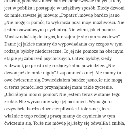
dharmy, ponieważ może bardzo denerwować innych, kiedy
jest w pobliżu i postępuje w uciążliwy sposób. Kiedy dzwoni
do mnie, zawsze jej mówię: „Popatrz”, mówię bardzo jasno,
„Nie mogę ci pomóc, to wykracza poza moje możliwości. Nie
jestem zawodowym psychiatrą. Nie wiem, jak ci pomóc.
Musisz udać się do kogoś, kto zajmuje się tym zawodowo”.
Danie jej jakieś mantry do wypowiadania czy czegoś w tym
rodzaju byłoby niedorzeczne. To jej nie pomoże na obecnym
etapie jej zaburzeń psychicznych. Łatwo byłoby, kiedy
zadzwoni, po prostu się rozłączyć albo powiedzieć: „Nie
dzwoń już do mnie nigdy” i zapomnieć o niej. Ale mamy tu
owo ćwiczenie się. Powiedziałem bardzo jasno, że nie mogę
ci teraz pomóc, lecz przynajmniej mam takie życzenie.
„Chciałbym móc ci pomóc”. Nie jestem teraz w stanie tego
zrobić. Nie wyrzucamy więc jej na śmieci. Wymaga to
oczywiście bardzo dużo cierpliwości i tolerancji, lecz
właśnie z tego rodzaju pracą mamy do czynienia w tym
ćwiczeniu się. To, że nie mówię jej, żeby się odwaliła i znikła,