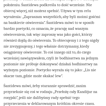
położeniu. Śantidewa podkreśla to dość wcześnie. Nie
obiecuj więcej, niż możesz spełnić. Używa w tym celu
wyrażenia: „Zapraszam wszystkich, aby byli moimi gośćmi
na bankiecie oświecenia”. Śantidewa mówi to w sposób
bardzo poetycki, co oznacza, że pracuję nad waszym
oświeceniem, tak więc zaproszę was jako gości, którzy
również dojdą do oświecenia. To obiecujemy i z tego nigdy
nie zrezygnujemy, i tego właśnie dotrzymamy, kiedy
osiągniemy oświecenie. To coś innego niż to, do czego
wcześniej nawiązywałem, czyli że bodhisattwa na jednym
poziomie nie próbuje dokonywać działań bodhisattwy na
wyższym poziomie. Poetycko wyraża się to jako: „Lis nie
skacze tam, gdzie może skakać lew”.
Śantidewa mówi, żeby starannie sprawdzić, zanim
przyrzeknie się coś w rodzaju „Przełożę cały Kandżjur na
rosyjski”, jeśli nie dalibyśmy rady spełnić tego
przyrzeczenia w deklarowanym krótkim okresie czasu.