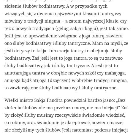
złożenie ślubów bodhisattwy. A w przypadku tych
wiążących się z dwiema najwyższymi klasami tantry, czy
mówimy o tradycji ningma – a zatem najwyższej klasie, czy
też o nowych tradycjach (gelug, sakja i kagju), jest tak samo.
Jeśli jest to upoważnienie związane z joga tantrą, zawiera
ono śluby bodhisattwy i śluby tantryczne. Mam na myśli, że
jeśli dotyczy to krija- lub czarja tantry, to obejmuje śluby
bodhisattwy. Zaś jeśli jest to joga tantra, to są tu zarówno
śluby bodhisattwy, jak i śluby tantryczne. A jeśli jest to
anuttarajoga tantra w obrębie nowych szkół czy mahajoga,
anujoga bądź atijoga (dzogczen) w obrębie tradycji ningma,
to zawierają one śluby bodhisattwy i śluby tantryczne.
Wielki mistrz Sakja Pandita powiedział bardzo jasno: „Bez
złożenia ślubów nie ma przekazu mocy, nie ma inicjacji”. Zaś
by złożyć śluby musimy rzeczywiście świadomie wiedzieć,
co robimy, oraz świadomie je akceptować, bowiem inaczej
nie złożyliśmy tych ślubów. Jeśli natomiast podczas inicjacji