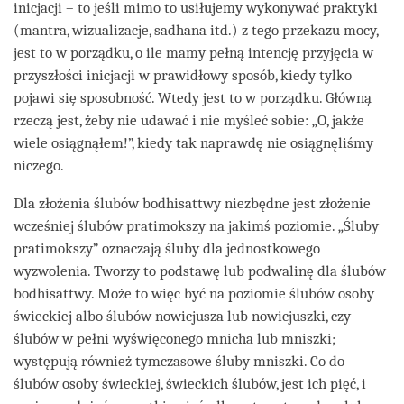
inicjacji – to jeśli mimo to usiłujemy wykonywać praktyki
(mantra, wizualizacje, sadhana itd.) z tego przekazu mocy,
jest to w porządku, o ile mamy pełną intencję przyjęcia w
przyszłości inicjacji w prawidłowy sposób, kiedy tylko
pojawi się sposobność. Wtedy jest to w porządku. Główną
rzeczą jest, żeby nie udawać i nie myśleć sobie: „O, jakże
wiele osiągnąłem!”, kiedy tak naprawdę nie osiągnęliśmy
niczego.
Dla złożenia ślubów bodhisattwy niezbędne jest złożenie
wcześniej ślubów pratimokszy na jakimś poziomie. „Śluby
pratimokszy” oznaczają śluby dla jednostkowego
wyzwolenia. Tworzy to podstawę lub podwalinę dla ślubów
bodhisattwy. Może to więc być na poziomie ślubów osoby
świeckiej albo ślubów nowicjusza lub nowicjuszki, czy
ślubów w pełni wyświęconego mnicha lub mniszki;
występują również tymczasowe śluby mniszki. Co do
ślubów osoby świeckiej, świeckich ślubów, jest ich pięć, i