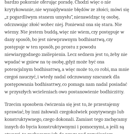
bardzo pokornie oferując poradę. Chodzi więc o nie
krytykowanie, nie wynajdywanie błędów ze złości; mówi się
„z pogardliwym stanem umysłu”, nienawidząc tę osobę,
odczuwając złość wobec niej. Ponieważ ona się stara. Nie
wiemy. Nie jestem buddą, więc nie wiem, czy postępuje w
dany sposób, bo jest niewprawnym bodhisattwą, czy
postępuje w ten sposób, po prostu z powodu
niewiarygodnego zaślepienia. Lecz sednem jest to, żeby nie
wpadać w gniew na tę osobę, gdyż może być ona
potencjalnym bodhisattwą, a więc może to, co robi, ma mnie
czegoś nauczyć, i wtedy nadal odczuwamy szacunek dla
postępowania bodhisattwy, co pomaga nam nadal posiadać
w przyszłych wcieleniach owo postanowienie bodhiczitty.
Trzecim sposobem ćwiczenia się jest to, że przestajemy
sprawiać, by inni żałowali czegokolwiek pozytywnego lub
konstruktywnego, czego dokonali. Zamiast tego zachęcamy
innych do bycia konstruktywnymi i pomocnymi, a jeśli są