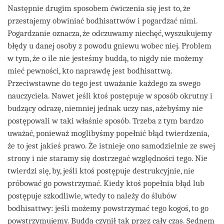
Następnie drugim sposobem ćwiczenia się jest to, że
przestajemy obwiniać bodhisattwów i pogardzać nimi.
Pogardzanie oznacza, że odczuwamy niechęć, wyszukujemy
błędy u danej osoby z powodu gniewu wobec niej. Problem
w tym, że o ile nie jesteśmy buddą, to nigdy nie możemy
mieć pewności, kto naprawdę jest bodhisattwą.
Przeciwstawne do tego jest uważanie każdego za swego
nauczyciela. Nawet jeśli ktoś postępuje w sposób okrutny i
budzący odrazę, niemniej jednak uczy nas, ażebyśmy nie
postępowali w taki właśnie sposób. Trzeba z tym bardzo
uważać, ponieważ moglibyśmy popełnić błąd twierdzenia,
że to jest jakieś prawo. Że istnieje ono samodzielnie ze swej
strony i nie staramy się dostrzegać względności tego. Nie
twierdzi się, by, jeśli ktoś postępuje destrukcyjnie, nie
próbować go powstrzymać. Kiedy ktoś popełnia błąd lub
postępuje szkodliwie, wtedy to należy do ślubów
bodhisattwy: jeśli możemy powstrzymać tego kogoś, to go
powstrzymujemy. Budda czynił tak przez cały czas. Sednem