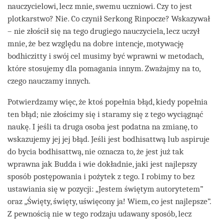
nauczycielowi, lecz mnie, swemu uczniowi. Czy to jest
plotkarstwo? Nie. Co czynił Serkong Rinpocze? Wskazywał
– nie złościł się na tego drugiego nauczyciela, lecz uczył
mnie, że bez względu na dobre intencje, motywację
bodhiczitty i swój cel musimy być wprawni w metodach,
które stosujemy dla pomagania innym. Zważajmy na to,
czego nauczamy innych.
Potwierdzamy więc, że ktoś popełnia błąd, kiedy popełnia
ten błąd; nie złościmy się i staramy się z tego wyciągnąć
naukę. I jeśli ta druga osoba jest podatna na zmianę, to
wskazujemy jej jej błąd. Jeśli jest bodhisattwą lub aspiruje
do bycia bodhisattwą, nie oznacza to, że jest już tak
wprawna jak Budda i wie dokładnie, jaki jest najlepszy
sposób postępowania i pożytek z tego. I robimy to bez
ustawiania się w pozycji: „Jestem świętym autorytetem”
oraz „Święty, święty, uświęcony ja! Wiem, co jest najlepsze”.
Z pewnością nie w tego rodzaju udawany sposób, lecz