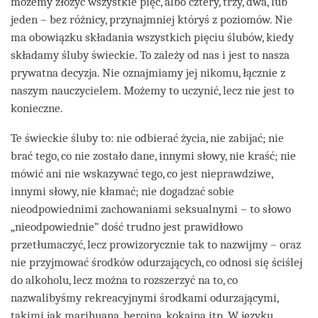
możemy złożyć wszystkie pięć, albo cztery, trzy, dwa, lub
jeden – bez różnicy, przynajmniej któryś z poziomów. Nie
ma obowiązku składania wszystkich pięciu ślubów, kiedy
składamy śluby świeckie. To zależy od nas i jest to nasza
prywatna decyzja. Nie oznajmiamy jej nikomu, łącznie z
naszym nauczycielem. Możemy to uczynić, lecz nie jest to
konieczne.
Te świeckie śluby to: nie odbierać życia, nie zabijać; nie
brać tego, co nie zostało dane, innymi słowy, nie kraść; nie
mówić ani nie wskazywać tego, co jest nieprawdziwe,
innymi słowy, nie kłamać; nie dogadzać sobie
nieodpowiednimi zachowaniami seksualnymi – to słowo
„nieodpowiednie” dość trudno jest prawidłowo
przetłumaczyć, lecz prowizorycznie tak to nazwijmy – oraz
nie przyjmować środków odurzających, co odnosi się ściślej
do alkoholu, lecz można to rozszerzyć na to, co
nazwalibyśmy rekreacyjnymi środkami odurzającymi,
takimi jak marihuana, heroina, kokaina itp. W języku