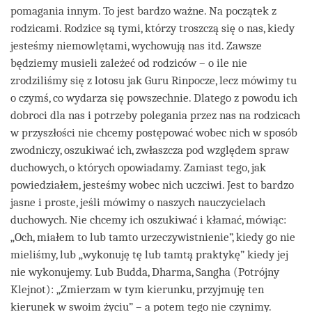
pomagania innym. To jest bardzo ważne. Na początek z
rodzicami. Rodzice są tymi, którzy troszczą się o nas, kiedy
jesteśmy niemowlętami, wychowują nas itd. Zawsze
będziemy musieli zależeć od rodziców – o ile nie
zrodziliśmy się z lotosu jak Guru Rinpocze, lecz mówimy tu
o czymś, co wydarza się powszechnie. Dlatego z powodu ich
dobroci dla nas i potrzeby polegania przez nas na rodzicach
w przyszłości nie chcemy postępować wobec nich w sposób
zwodniczy, oszukiwać ich, zwłaszcza pod względem spraw
duchowych, o których opowiadamy. Zamiast tego, jak
powiedziałem, jesteśmy wobec nich uczciwi. Jest to bardzo
jasne i proste, jeśli mówimy o naszych nauczycielach
duchowych. Nie chcemy ich oszukiwać i kłamać, mówiąc:
„Och, miałem to lub tamto urzeczywistnienie”, kiedy go nie
mieliśmy, lub „wykonuję tę lub tamtą praktykę” kiedy jej
nie wykonujemy. Lub Budda, Dharma, Sangha (Potrójny
Klejnot): „Zmierzam w tym kierunku, przyjmuję ten
kierunek w swoim życiu” – a potem tego nie czynimy.