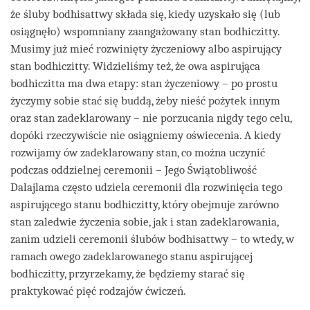
że śluby bodhisattwy składa się, kiedy uzyskało się (lub
osiągnęło) wspomniany zaangażowany stan bodhiczitty.
Musimy już mieć rozwinięty życzeniowy albo aspirujący
stan bodhiczitty. Widzieliśmy też, że owa aspirująca
bodhiczitta ma dwa etapy: stan życzeniowy – po prostu
życzymy sobie stać się buddą, żeby nieść pożytek innym
oraz stan zadeklarowany – nie porzucania nigdy tego celu,
dopóki rzeczywiście nie osiągniemy oświecenia. A kiedy
rozwijamy ów zadeklarowany stan, co można uczynić
podczas oddzielnej ceremonii – Jego Świątobliwość
Dalajlama często udziela ceremonii dla rozwinięcia tego
aspirującego stanu bodhiczitty, który obejmuje zarówno
stan zaledwie życzenia sobie, jak i stan zadeklarowania,
zanim udzieli ceremonii ślubów bodhisattwy – to wtedy, w
ramach owego zadeklarowanego stanu aspirującej
bodhiczitty, przyrzekamy, że będziemy starać się
praktykować pięć rodzajów ćwiczeń.