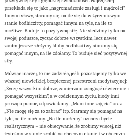
pozytywnej siły i głębokiej świadomości. Najczęściej
przekłada się to jako „nagromadzenie zasługi i mądrości”.
Innymi słowy, staramy się, na ile się da w życzeniowym
stanie bodhiczitty, pomagać innym na tyle, na ile to
możliwe. Buduje to pozytywną siłę. Nie siedzimy tylko na
swojej poduszce, życząc dobrze wszystkim, lecz nawet
zanim jeszcze złożymy śluby bodhisattwy staramy się
pomagać innym, na ile zdołamy. To buduje sieć pozytywnej
siły.
Mówiąc inaczej, to nie zadziała, jeśli pozostajemy tylko we
własnej niewielkiej, bezpiecznej przestrzeni medytacyjnej:
„Życzę wszystkim dobrze, zamierzam osiągnąć oświecenie i
pomagać wszystkim”, a w codziennym życiu, kiedy inni
proszą o pomoc, odpowiadamy: „Mam inne zajęcia” oraz
„Nie mogę się za to zabrać” itp. Staramy się pomagać na
tyle, na ile możemy. „Na ile możemy” oznacza bycie
realistycznym – nie obiecywanie, że zrobimy więcej, niż
jesteśmy w stanie zrobić na obecnym etapie i w obecnym