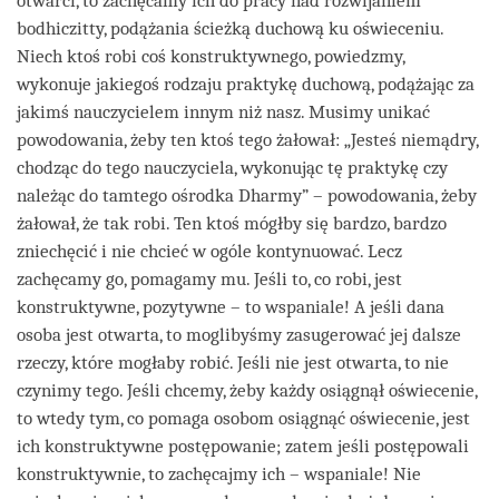
otwarci, to zachęcamy ich do pracy nad rozwijaniem
bodhiczitty, podążania ścieżką duchową ku oświeceniu.
Niech ktoś robi coś konstruktywnego, powiedzmy,
wykonuje jakiegoś rodzaju praktykę duchową, podążając za
jakimś nauczycielem innym niż nasz. Musimy unikać
powodowania, żeby ten ktoś tego żałował: „Jesteś niemądry,
chodząc do tego nauczyciela, wykonując tę praktykę czy
należąc do tamtego ośrodka Dharmy” – powodowania, żeby
żałował, że tak robi. Ten ktoś mógłby się bardzo, bardzo
zniechęcić i nie chcieć w ogóle kontynuować. Lecz
zachęcamy go, pomagamy mu. Jeśli to, co robi, jest
konstruktywne, pozytywne – to wspaniale! A jeśli dana
osoba jest otwarta, to moglibyśmy zasugerować jej dalsze
rzeczy, które mogłaby robić. Jeśli nie jest otwarta, to nie
czynimy tego. Jeśli chcemy, żeby każdy osiągnął oświecenie,
to wtedy tym, co pomaga osobom osiągnąć oświecenie, jest
ich konstruktywne postępowanie; zatem jeśli postępowali
konstruktywnie, to zachęcajmy ich – wspaniale! Nie