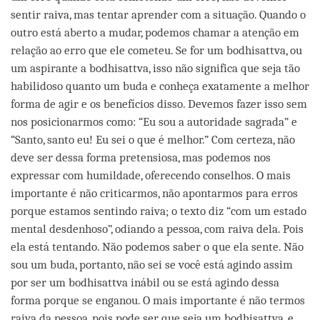
sentir raiva, mas tentar aprender com a situação. Quando o
outro está aberto a mudar, podemos chamar a atenção em
relação ao erro que ele cometeu. Se for um bodhisattva, ou
um aspirante a bodhisattva, isso não significa que seja tão
habilidoso quanto um buda e conheça exatamente a melhor
forma de agir e os benefícios disso. Devemos fazer isso sem
nos posicionarmos como: “Eu sou a autoridade sagrada” e
“Santo, santo eu! Eu sei o que é melhor.” Com certeza, não
deve ser dessa forma pretensiosa, mas podemos nos
expressar com humildade, oferecendo conselhos. O mais
importante é não criticarmos, não apontarmos para erros
porque estamos sentindo raiva; o texto diz “com um estado
mental desdenhoso”, odiando a pessoa, com raiva dela. Pois
ela está tentando. Não podemos saber o que ela sente. Não
sou um buda, portanto, não sei se você está agindo assim
por ser um bodhisattva inábil ou se está agindo dessa
forma porque se enganou. O mais importante é não termos
raiva da pessoa, pois pode ser que seja um bodhisattva, e