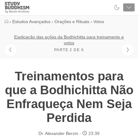
Close
Study
Buddhism
Home
›
Estudos Avançados
›
Orações e Rituais
›
Votos
Explicação das ações da Bodhichitta para treinamento e
votos
PARTE 2 DE 6
Treinamentos para
que a Bodhichitta Não
Enfraqueça Nem Seja
Perdida
Dr. Alexander Berzin
23:39