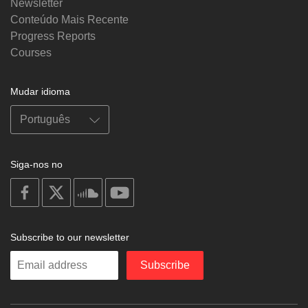
Newsletter
Conteúdo Mais Recente
Progress Reports
Courses
Mudar idioma
Siga-nos no
on
on
on
on
facebook
X
soundcloud
youtube
Subscribe to our newsletter
Enter
Subscribe
your
email