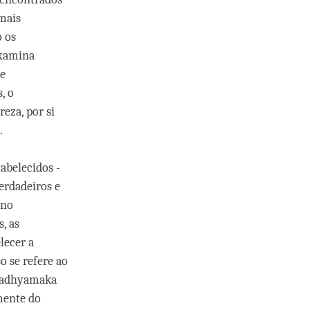
mais
 os
examina
ce
, o
eza, por si
.
abelecidos -
erdadeiros e
 no
, as
lecer a
 se refere ao
 Madhyamaka
mente do