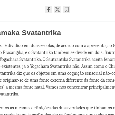
Share
Bookmark
on
facebook
maka Svatantrika
é dividido em duas escolas, de acordo com a apresentação 
 o Prasangika, e o Svatantrika também se divide em dois: Saut
 Yogachara Svatantrika. O Sautrantika Svatantrika aceita fen
existentes, já o Yogachara Svatantrika não. Assim como o Chi
tantrika diz que os objetos em uma cognição sensorial não-c
e originar-se de uma fonte externa diferente da fonte da consc
os] a mesma fonte natal. Vamos nos concentrar principalmen
vatantrika.
emos as mesmas definições das duas verdades que tínhamos 
 As verdades mais profundas são os fenômenos que podem ser