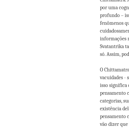
por uma cogni
profundo – is
fenômenos qu
cuidadosament
informações m
Svatantrika t
só. Assim, po
O Chittamatra
vacuidades - 
isso signific
pensamento co
categorias, su
existência de
pensamento co
vão dizer que