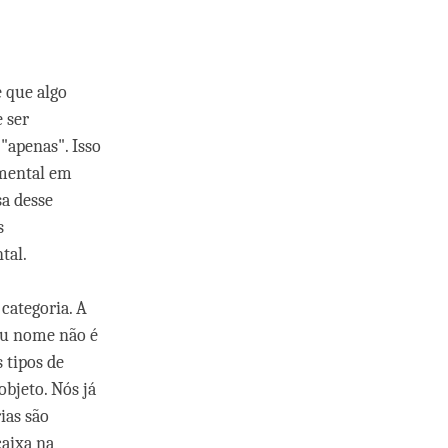
 que algo
e ser
"apenas". Isso
 mental em
sa desse
s
tal.
categoria. A
ou nome não é
 tipos de
objeto. Nós já
ias são
caixa na