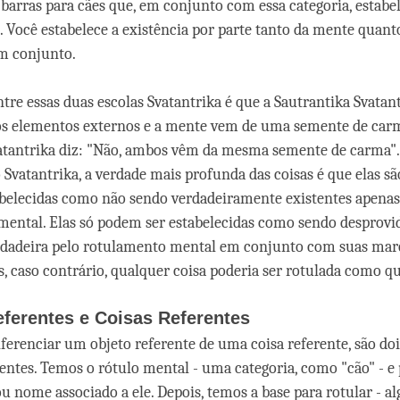
barras para cães que, em conjunto com essa categoria, estabe
. Você estabelece a existência por parte tanto da mente quanto
em conjunto.
ntre essas duas escolas Svatantrika é que a Sautrantika Svatant
os elementos externos e a mente vem de uma semente de car
atantrika diz: "Não, ambos vêm da mesma semente de carma".
 Svatantrika, a verdade mais profunda das coisas é que elas s
belecidas como não sendo verdadeiramente existentes apenas
ental. Elas só podem ser estabelecidas como sendo desprovi
erdadeira pelo rotulamento mental em conjunto com suas mar
as, caso contrário, qualquer coisa poderia ser rotulada como q
ferentes e Coisas Referentes
ferenciar um objeto referente de uma coisa referente, são do
rentes. Temos o rótulo mental - uma categoria, como "cão" - e
u nome associado a ele. Depois, temos a base para rotular - a