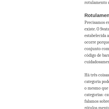
rotulamento 
Rotulamen
Precisamos e
existe. O Sva
estabelecida 
ocorre porque
conjunto com 
código de bar
cuidadosament
Há três coisa
categoria pod
o mesmo que a
categorias: ca
falamos sobre
rótulos menta