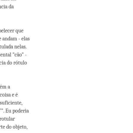
ncia da
belecer que
e andam - elas
ulada nelas.
ental "cão" -
cia do rótulo
bém a
coisa e é
suficiente,
". Eu poderia
rotular
te do objeto,