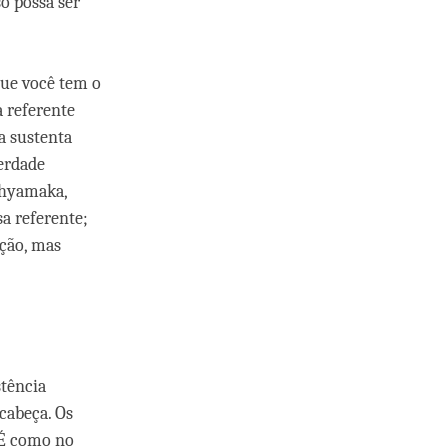
so possa ser
que você tem o
a referente
a sustenta
erdade
dhyamaka,
sa referente;
ução, mas
tência
cabeça. Os
 É como no