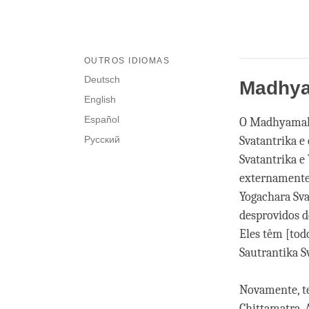
OUTROS IDIOMAS
Deutsch
Madhya
English
Español
O Madhyamaka 
Русский
Svatantrika e
Svatantrika e
externamente 
Yogachara Sva
desprovidos d
Eles têm [tod
Sautrantika S
Novamente, t
Chittamatra.