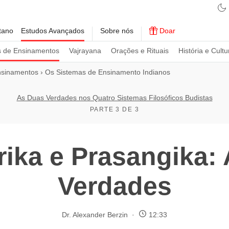
tano
Estudos Avançados
Sobre nós
Doar
s de Ensinamentos
Vajrayana
Orações e Rituais
História e Cultu
nsinamentos
›
Os Sistemas de Ensinamento Indianos
As Duas Verdades nos Quatro Sistemas Filosóficos Budistas
PARTE 3 DE 3
rika e Prasangika:
Verdades
Dr. Alexander Berzin
12:33