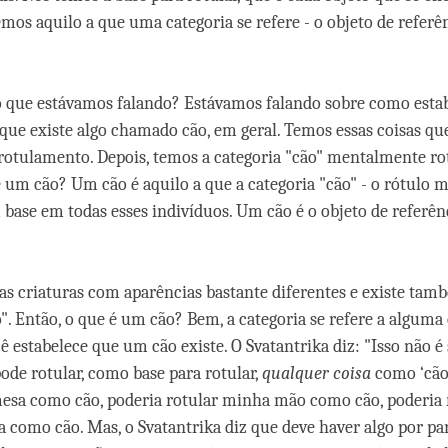
emos aquilo a que uma categoria se refere - o objeto de referê
o que estávamos falando? Estávamos falando sobre como esta
 que existe algo chamado cão, em geral. Temos essas coisas qu
 rotulamento. Depois, temos a categoria "cão" mentalmente rot
é um cão? Um cão é aquilo a que a categoria "cão" - o rótulo m
m base em todas esses indivíduos. Um cão é o objeto de referên
s criaturas com aparências bastante diferentes e existe tam
". Então, o que é um cão? Bem, a categoria se refere a alguma 
 estabelece que um cão existe. O Svatantrika diz: "Isso não é 
ode rotular, como base para rotular,
qualquer coisa
como ‘cão’
mesa como cão, poderia rotular minha mão como cão, poderia 
a como cão. Mas, o Svatantrika diz que deve haver algo por par