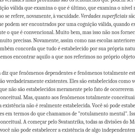
ção válida que examina o que é último, que examina o nível 
so se refere, novamente, à vacuidade.
Verdades superficiais
são
e podem ser encontrados por uma cognição válida, quando 
e o que é convencional. Muito bem, mas isso não nos forne
uito precisas. Novamente, assim como nas escolas anteriores
ambém concorda que tudo é estabelecido por sua própria natur
demos encontrar aquilo a que nos referimos no próprio objeto
 diz que fenômenos dependentes e fenômenos totalmente est
são verdadeiramente existentes. Eles são estabelecidos como v
a que não são estabelecidos meramente pelo fato de ocorrerem
nceitual. Mas, quanto aos fenômenos totalmente conceituais
a existência não é realmente estabelecida. Você só pode estabe
les em termos do que chamamos de "rotulamento mental". Isso
nceitual. A começar pelo Svatantrika, todas as divisões do
 você não pode estabelecer a existência de algo independente