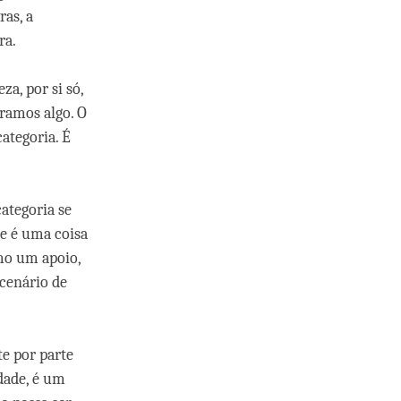
ras, a
ra.
a, por si só,
ramos algo. O
ategoria. É
ategoria se
de é uma coisa
omo um apoio,
 cenário de
te por parte
rdade, é um