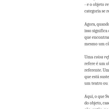
- e o objeto r
categoria se r
Agora, quando
isso signific
que encontram
mesmo um cã
Uma
coisa re
refere é um o
referente. U
que está sust
um teatro ou f
Aqui, o que S
do objeto, ca