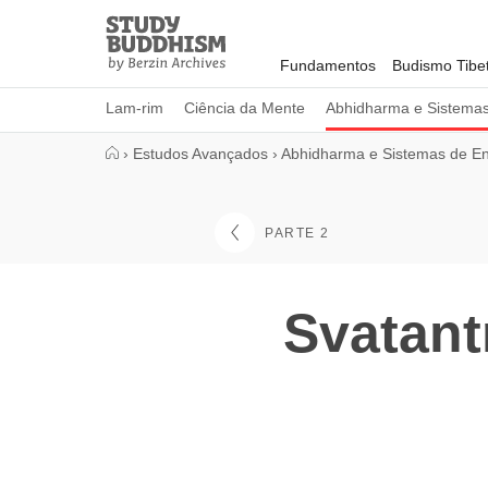
Close
Study
Buddhism
Fundamentos
Budismo Tibe
Home
Lam-rim
Ciência da Mente
Abhidharma e Sistema
›
Estudos Avançados
›
Abhidharma e Sistemas de E
PARTE 2
Svatant