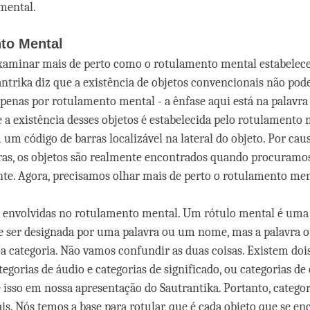
mental.
to Mental
xaminar mais de perto como o rotulamento mental estabelece
tantrika diz que a existência de objetos convencionais não pod
apenas por rotulamento mental - a ênfase aqui está na palavra 
 a existência desses objetos é estabelecida pelo rotulamento
um código de barras localizável na lateral do objeto. Por cau
ras, os objetos são realmente encontrados quando procuramo
e. Agora, precisamos olhar mais de perto o rotulamento men
s envolvidas no rotulamento mental. Um rótulo mental é uma 
e ser designada por uma palavra ou um nome, mas a palavra 
 categoria. Não vamos confundir as duas coisas. Existem dois
tegorias de áudio e categorias de significado, ou categorias de 
 isso em nossa apresentação do Sautrantika. Portanto, categor
is. Nós temos a base para rotular, que é cada objeto que se en