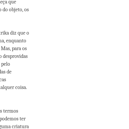
leça que
 do objeto, os
rika diz que o
ma, enquanto
 Mas, para os
ão desprovidas
 pelo
das de
cas
ualquer coisa.
is termos
 podemos ter
lguma criatura