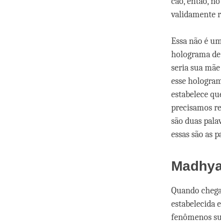
cão, então, no
validamente 
Essa não é um
holograma de 
seria sua mãe
esse hologra
estabelece q
precisamos re
são duas pala
essas são as p
Madhya
Quando chega
estabelecida 
fenômenos sup