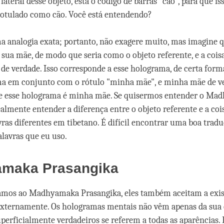
 lateral desse objeto, está o código de barras "cão", para que is
rotulado como cão. Você está entendendo?
a analogia exata; portanto, não exagere muito, mas imagine 
sua mãe, de modo que seria como o objeto referente, e a cois
 de verdade. Isso corresponde a esse holograma, de certa form
ma em conjunto com o rótulo "minha mãe", e minha mãe de v
ue esse holograma é minha mãe. Se quisermos entender o Ma
almente entender a diferença entre o objeto referente e a coi
vras diferentes em tibetano. É difícil encontrar uma boa trad
alavras que eu uso.
maka Prasangika
mos ao Madhyamaka Prasangika, eles também aceitam a exis
externamente. Os hologramas mentais não vêm apenas da sua 
erficialmente verdadeiros se referem a todas as aparências.