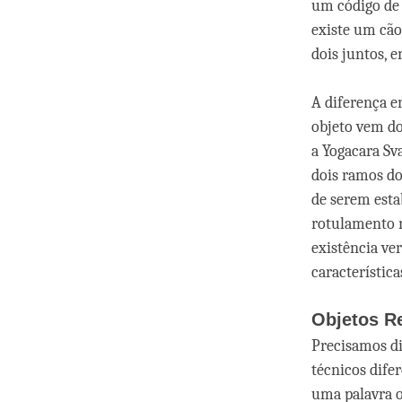
um código de 
existe um cão
dois juntos, 
A diferença e
objeto vem d
a Yogacara Sv
dois ramos do
de serem esta
rotulamento m
existência v
característic
Objetos Re
Precisamos di
técnicos dife
uma palavra o