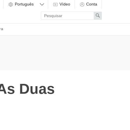
Vídeo
Conta
Enter
Search
search
term
ra
 As Duas