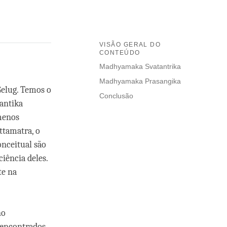
VISÃO GERAL DO
CONTEÚDO
Madhyamaka Svatantrika
Madhyamaka Prasangika
Gelug. Temos o
Conclusão
rantika
ômenos
ttamatra, o
onceitual são
iência deles.
te na
no
 encontrados