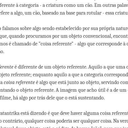
eferente à categoria - a criatura como um cão. Em outras palav
efere a algo, um cão, baseado na base para rotular - essa criatu
 falamos sobre algo sendo estabelecido por sua própria naturez
a que, quando procuramos por um objeto convencional, encont
os é chamado de "coisa referente" - algo que corresponde à c
o.
ferente
é diferente de um objeto referente. Aquilo a que uma c
bjeto referente; enquanto aquilo a que a categoria correspon
ma
coisa referente
é algo que está junto ao objeto, servindo c
entando o objeto referente. A imagem que acho útil é a de um
ilme, há algo por trás dele que o está sustentando.
vatantrika está dizendo é que deve haver alguma coisa referen
so contrário, qualquer coisa poderia ser qualquer coisa. Na ve