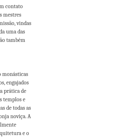
um contato
us mestres
missão, vindas
ada uma das
ssão também
o monásticas
s, engajados
a prática de
s templos e
s de todas as
nja noviça. A
almente
quitetura e o