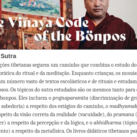
 Sutra
ições tibetanas seguem um caminho que combina o estudo do 
prática do ritual e da meditação. Enquanto crianças, os monás
número vasto de textos escolásticos e de rituais e estudam
osos. Os tópicos do sutra estudados são os mesmos tanto para 
 bonpos. Eles incluem o
prajnaparamita
(discriminação de gr
a sabedoria) a respeito dos estágios do caminho, o
madhyamak
speito da visão correta da realidade (vacuidade), do
pramana
(
er) a respeito da percepção e da lógica, e o
abhidharma
(tópic
to) a respeito da metafísica. Os livros didáticos tibetanos pa