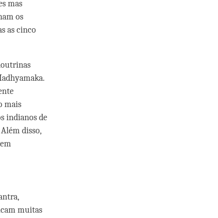
ões mas
rnam os
s as cinco
doutrinas
e Madhyamaka.
ente
o mais
s indianos de
 Além disso,
erem
antra,
ticam muitas