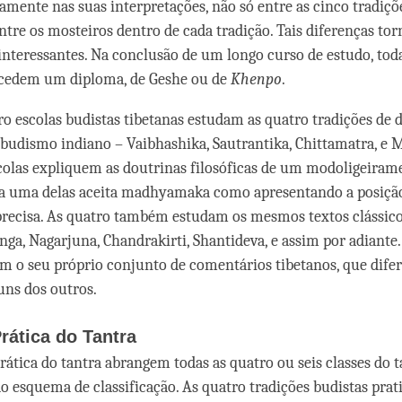
ramente nas suas interpretações, não só entre as cinco tradiç
tre os mosteiros dentro de cada tradição. Tais diferenças to
interessantes. Na conclusão de um longo curso de estudo, toda
ncedem um diploma, de Geshe ou de
Khenpo
.
ro escolas budistas tibetanas estudam as quatro tradições de 
o budismo indiano – Vaibhashika, Sautrantika, Chittamatra, 
olas expliquem as doutrinas filosóficas de um modoligeiram
ada uma delas aceita madhyamaka como apresentando a posiçã
 precisa. As quatro também estudam os mesmos textos clássico
nga, Nagarjuna, Chandrakirti, Shantideva, e assim por adiante.
em o seu próprio conjunto de comentários tibetanos, que dif
uns dos outros.
rática do Tantra
rática do tantra abrangem todas as quatro ou seis classes do t
 esquema de classificação. As quatro tradições budistas pra