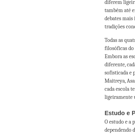
diferem ligei
também até en
debates mais 
tradições co
Todas as quat
filosóficas d
Embora as esc
diferente, c
sofisticada e
Maitreya, Asa
cada escola t
ligeiramente 
Estudo e P
O estudo e a p
dependendo do