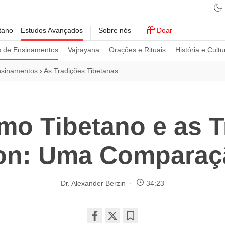
tano
Estudos Avançados
Sobre nós
Doar
s de Ensinamentos
Vajrayana
Orações e Rituais
História e Cultu
nsinamentos
›
As Tradições Tibetanas
mo Tibetano e as T
on: Uma Comparaç
Dr. Alexander Berzin
34:23