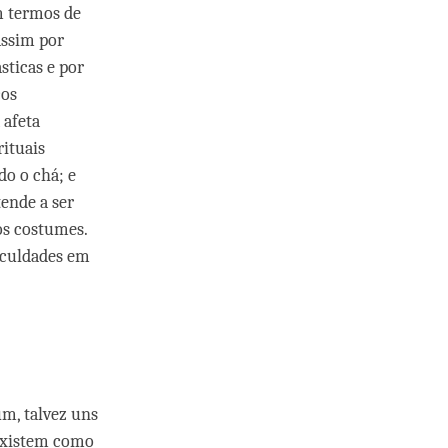
m termos de
assim por
sticas e por
cos
 afeta
ituais
do o chá; e
tende a ser
os costumes.
ficuldades em
m, talvez uns
 existem como