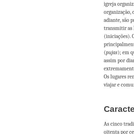
igreja organi
organização, c
adiante, são 
transmitir as
(iniciações). 
principalment
(
pujas
); em q
assim por dian
extremamente 
Os lugares re
viajar e comu
Caract
As cinco trad
oitenta por c