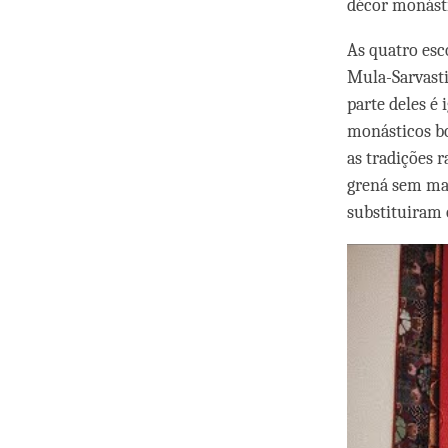
décor monásti
As quatro esc
Mula-Sarvasti
parte deles é
monásticos bo
as tradições 
grená sem ma
substituiram 