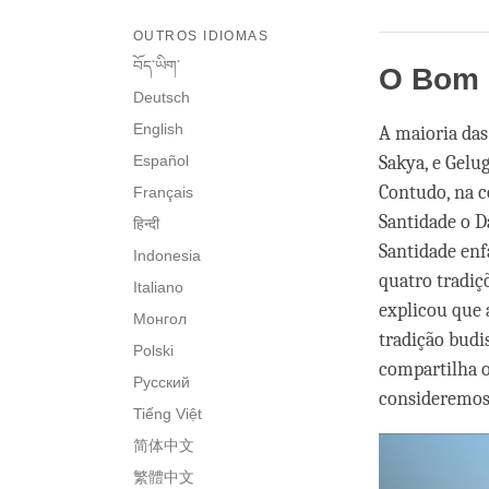
OUTROS IDIOMAS
བོད་ཡིག་
O Bom 
Deutsch
English
A maioria das
Español
Sakya, e Gelu
Contudo, na c
Français
Santidade o D
हिन्दी
Santidade enf
Indonesia
quatro tradiç
Italiano
explicou que 
Монгол
tradição budi
Polski
compartilha o
Русский
consideremos
Tiếng Việt
简体中文
繁體中文