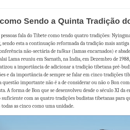
Share
Bookmark
on
facebook
como Sendo a Quinta Tradição do
 pessoas fala do Tibete como tendo quatro tradições: Nyingma
g, sendo esta a continuação reformada da tradição mais antig
onferência não-sectária de
tulkus
(lamas encarnados) e abade
alai Lama reuniu em Sarnath, na India, em Dezembro de 1988,
atizou a importância de adicionar a tradição tibetana pré-bud
ões e da importância de sempre se falar em cinco tradições tib
a questão importante não é a de considerar ou não o Bon co
sta. A forma de Bon que se desenvolveu desde o século XI da
 suficiente com as quatro tradições budistas tibetanas para q
 todas as cinco como uma unidade.