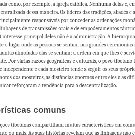
zada como, por exemplo, a igreja católica. Nenhuma delas é, e
entralizada dessa maneira. Os líderes das tradições, abades e 
principalmente responsáveis por conceder as ordenações moná
 linhagens de transmissões orais e de empoderamentos tântri
O interesse principal deles não é a administração. A hierarquia
e o lugar onde as pessoas se sentam nas grandes ceremonias r
uantas almofadas elas se sentam; a ordem em que lhes é servi
te. Por várias razões geográficas e culturais, o povo tibetano 
independente e cada mosteiro tende a seguir os seus própri
motos dos mosteiros, as distâncias enormes entre eles e as di
nicar reforçaram a tendência para a descentralização.
erísticas comuns
ições tibetanas compartilham muitas características em comu
ento ou mais. As suas histórias revelam que as linhagens não