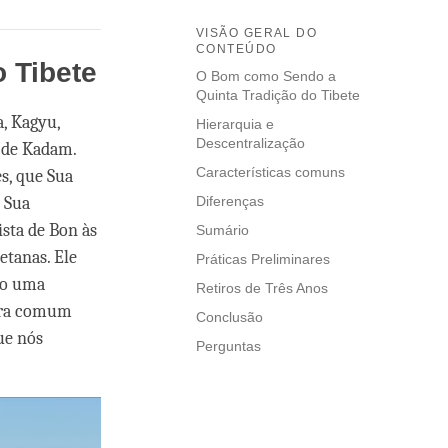
VISÃO GERAL DO
CONTEÚDO
 Tibete
O Bom como Sendo a
Quinta Tradição do Tibete
, Kagyu,
Hierarquia e
Descentralização
a de Kadam.
Características comuns
s, que Sua
 Sua
Diferenças
ista de Bon às
Sumário
etanas. Ele
Práticas Preliminares
mo uma
Retiros de Três Anos
 era comum
Conclusão
ue nós
Perguntas