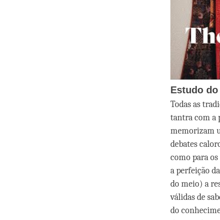
Estudo do
Todas as trad
tantra com a 
memorizam um 
debates calor
como para os
a perfeição d
do meio) a re
válidas de sab
do conhecimen