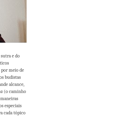
sutra e do
ticos
 por meio de
os budistas
ande alcance,
a
(o caminho
maneiras
os especiais
ra cada tópico