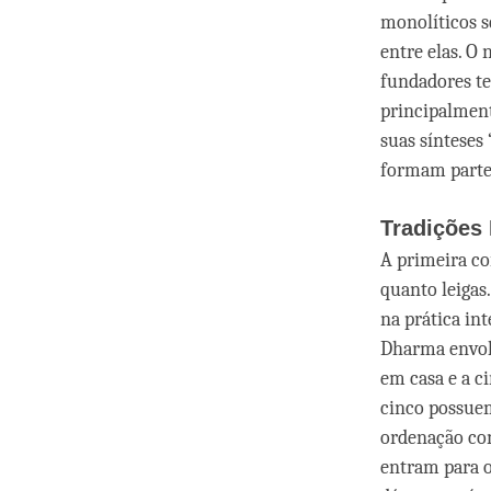
monolíticos s
entre elas. O
fundadores te
principalment
suas síntese
formam parte 
Tradições
A primeira c
quanto leigas
na prática in
Dharma envolv
em casa e a c
cinco possue
ordenação co
entram para o