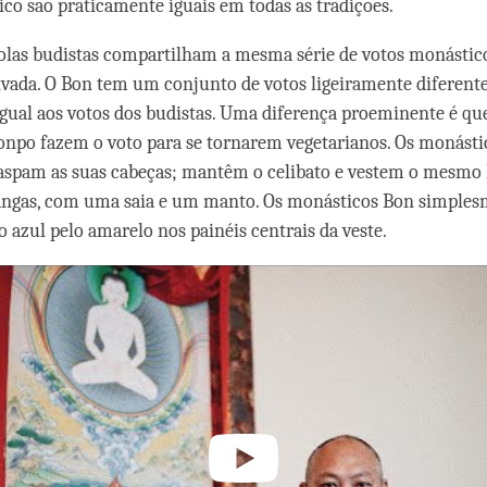
co são praticamente iguais em todas as tradições.
olas budistas compartilham a mesma série de votos monástico
vada. O Bon tem um conjunto de votos ligeiramente diferente
 igual aos votos dos budistas. Uma diferença proeminente é qu
npo fazem o voto para se tornarem vegetarianos. Os monásti
raspam as suas cabeças; mantêm o celibato e vestem o mesmo 
ngas, com uma saia e um manto. Os monásticos Bon simples
o azul pelo amarelo nos painéis centrais da veste.