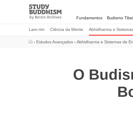
Close
Study
Buddhism
Fundamentos
Budismo Tibe
Home
Lam-rim
Ciência da Mente
Abhidharma e Sistema
›
Estudos Avançados
›
Abhidharma e Sistemas de E
O Budis
B