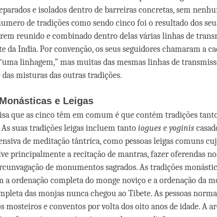
eparados e isolados dentro de barreiras concretas, sem nenh
 numero de tradições como sendo cinco foi o resultado dos se
rem reunido e combinado dentro delas várias linhas de trans
e da India. Por convenção, os seus seguidores chamaram a c
s “uma linhagem,” mas muitas das mesmas linhas de transmi
das misturas das outras tradições.
 Monásticas e Leigas
oisa que as cinco têm em comum é que contém tradições tant
. As suas tradições leigas incluem tanto
iogues
e
yoginis
casado
tensiva de meditação tântrica, como pessoas leigas comuns cuj
e principalmente a recitação de mantras, fazer oferendas no
ircunvagação de monumentos sagrados. As tradições monástica
m a ordenação completa do monge noviço e a ordenação da mo
mpleta das monjas nunca chegou ao Tibete. As pessoas norm
s mosteiros e conventos por volta dos oito anos de idade. A ar