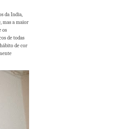
s da India,
, mas a maior
e os
cos de todas
hábito de cor
mente