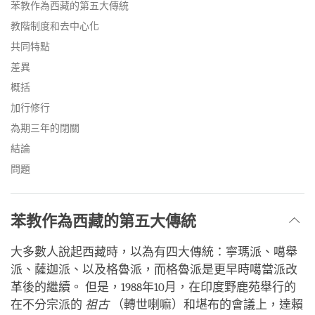
facebook
苯教作為西藏的第五大傳統
教階制度和去中心化
共同特點
差異
概括
加行修行
為期三年的閉關
結論
問題
苯教作為西藏的第五大傳統
大多數人說起西藏時，以為有四大傳統：寧瑪派、噶舉
派、薩迦派、以及格魯派，而格魯派是更早時噶當派改
革後的繼續。 但是，1988年10月，在印度野鹿苑舉行的
在不分宗派的
祖古
（轉世喇嘛）和堪布的會議上，達賴