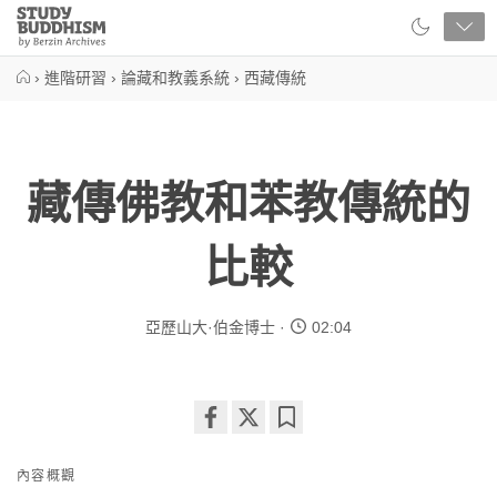
Close
Study
Buddhism
Home
›
進階研習
›
論藏和教義系統
›
西藏傳統
藏傳佛教和苯教傳統的
比較
亞歷山大·伯金博士
02:04
Share
Bookmark
on
內容概觀