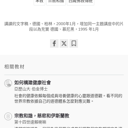
苯教
宗教和諧
西藏佛教傳統
講課的文字稿，德國、柏林，2000年1月，增加同一主題講座中的片
段以為充實 德國、慕尼黑，1995 年1月
Share
Bookmark
on
facebook
相關教材
如何構建健康社會
亞歷山大·伯金博士
社會的健康依賴每個成員培養健康的心靈跟道德觀。看不同的
世界宗教依據自己的道德體系怎麼對應災難。
宗教和諧，慈悲和伊斯蘭教
第十四世達賴喇嘛