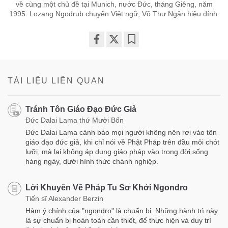
về cùng một chủ đề tại Munich, nước Đức, tháng Giêng, năm
1995. Lozang Ngodrub chuyển Việt ngữ; Võ Thư Ngân hiệu đính.
Share
Bookmark
on
facebook
TÀI LIỆU LIÊN QUAN
Tránh Tôn Giáo Đạo Đức Giả
Đức Dalai Lama thứ Mười Bốn
Đức Dalai Lama cảnh báo mọi người không nên rơi vào tôn
giáo đạo đức giả, khi chỉ nói về Phật Pháp trên đầu môi chót
lưỡi, mà lại không áp dụng giáo pháp vào trong đời sống
hàng ngày, dưới hình thức chánh nghiệp.
Lời Khuyên Về Pháp Tu Sơ Khởi Ngondro
Tiến sĩ Alexander Berzin
Hàm ý chính của "ngondro" là chuẩn bị. Những hành trì này
là sự chuẩn bị hoàn toàn cần thiết, để thực hiện và duy trì