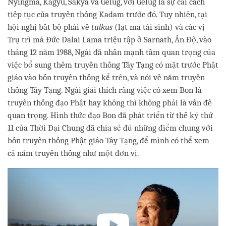
Nyingma, Kagyu, Sakya và Gelug, với Gelug là sự cải cách
tiếp tục của truyền thống Kadam trước đó. Tuy nhiên, tại
hội nghị bất bộ phái về
tulkus
(lạt ma tái sinh) và các vị
Trụ trì mà Đức Dalai Lama triệu tập ở Sarnath, Ấn Độ, vào
tháng 12 năm 1988, Ngài đã nhấn mạnh tầm quan trọng của
việc bổ sung thêm truyền thống Tây Tạng có mặt trước Phật
giáo vào bốn truyền thống kể trên, và nói về năm truyền
thống Tây Tạng. Ngài giải thích rằng việc có xem Bon là
truyền thống đạo Phật hay không thì không phải là vấn đề
quan trọng. Hình thức đạo Bon đã phát triển từ thế kỷ thứ
11 của Thời Đại Chung đã chia sẻ đủ những điểm chung với
bốn truyền thống Phật giáo Tây Tạng, để mình có thể xem
cả năm truyền thống như một đơn vị.