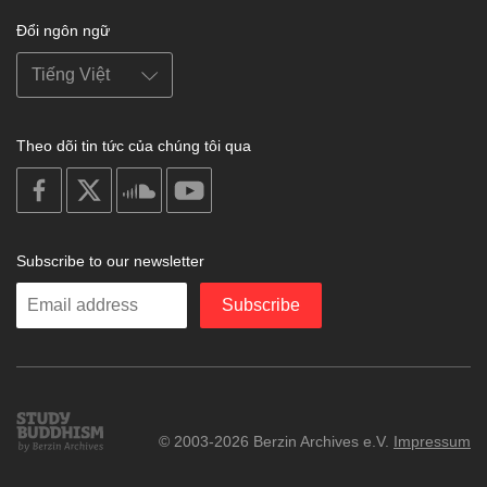
Đổi ngôn ngữ
Theo dõi tin tức của chúng tôi qua
on
on
on
on
facebook
X
soundcloud
youtube
Subscribe to our newsletter
Enter
Subscribe
your
email
Study
© 2003-2026 Berzin Archives e.V.
Impressum
Buddhism
Home