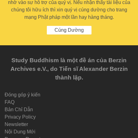
nhờ vào sự hỗ trợ của quý vị. Nếu nhận thấy tài liệu của
chúng tôi hữu ích thì xin quý vị cúng dường cho trang
mạng Phật pháp một lần hay hàng tháng.
Cúng Dường
Study Buddhism là một đề án của Berzin
Archives e.V., do Tiến sĩ Alexander Berzin
thành lập.
Đóng góp ý kiến
FAQ
Bản Chỉ Dẫn
Privacy Policy
Newsletter
Nội Dung Mới