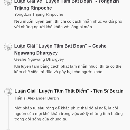
Luận Giải Về “Luyện Tâm Bát Đoạn” - Yongdzin
Trijang Rinpoche
Yongdzin Trijang Rinpoche
Nếu muốn luyện tâm, thì chỉ có cách nhẫn nhục và đối phó
với những người khó khăn với lòng bi mẫn.
Luận Giải “Luyện Tâm Bát Đoạn” – Geshe
Ngawang Dhargyey
Geshe Ngawang Dhargyey
Khi luyện tâm bằng cách phát tâm nhẫn nhục, thì ta có thể
kềm chế việc trả đũa và gây hại cho người khác.
Luận Giải “Luyện Tâm Thất Điểm” - Tiến Sĩ Berzin
Tiến sĩ Alexander Berzin
Một pháp tu sâu rộng để khắc phục thái độ ái ngã, là cội
nguồn của mọi khó khăn trong việc xử lý những tình huống
trong đời sống của chúng ta.