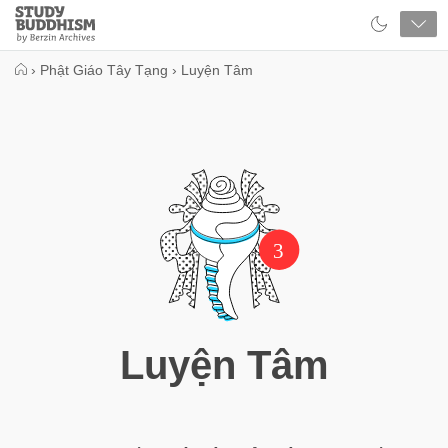
Close
Study
Buddhism
Home
›
Phật Giáo Tây Tạng
›
Luyện Tâm
3
Luyện Tâm