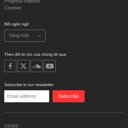
Progress Reports
Courses
Đổi ngôn ngữ
Theo dõi tin tức của chúng tôi qua
on
on
on
on
facebook
X
soundcloud
youtube
Subscribe to our newsletter
Enter
Subscribe
your
email
Study