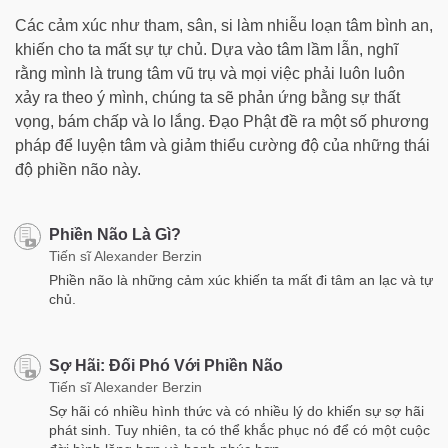
Các cảm xúc như tham, sân, si làm nhiễu loạn tâm bình an,
khiến cho ta mất sự tự chủ. Dựa vào tâm lầm lẫn, nghĩ
rằng mình là trung tâm vũ trụ và mọi việc phải luôn luôn
xảy ra theo ý mình, chúng ta sẽ phản ứng bằng sự thất
vọng, bám chấp và lo lắng. Đạo Phật đề ra một số phương
pháp để luyện tâm và giảm thiểu cường độ của những thái
độ phiền não này.
Phiền Não Là Gì?
Tiến sĩ Alexander Berzin
Phiền não là những cảm xúc khiến ta mất đi tâm an lạc và tự
chủ.
Sợ Hãi: Đối Phó Với Phiền Não
Tiến sĩ Alexander Berzin
Sợ hãi có nhiều hình thức và có nhiều lý do khiến sự sợ hãi
phát sinh. Tuy nhiên, ta có thể khắc phục nó để có một cuộc