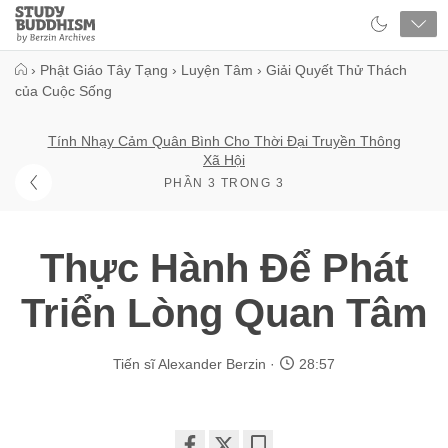
Close
Study
Buddhism
Home
›
Phật Giáo Tây Tạng
›
Luyện Tâm
›
Giải Quyết Thử Thách
của Cuộc Sống
Tính Nhạy Cảm Quân Bình Cho Thời Đại Truyền Thông
Xã Hội
PHẦN 3 TRONG 3
Thực Hành Để Phát
Triển Lòng Quan Tâm
Tiến sĩ Alexander Berzin
28:57