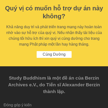
Quý vị có muốn hỗ trợ dự án này
không?
Khả năng duy trì và phát triển trang mạng này hoàn toàn
nhờ vào sự hỗ trợ của quý vị. Nếu nhận thấy tài liệu của
chúng tôi hữu ích thì xin quý vị cúng dường cho trang
mạng Phật pháp một lần hay hàng tháng.
Cúng Dường
Study Buddhism là một đề án của Berzin
Archives e.V., do Tiến sĩ Alexander Berzin
thành lập.
Đóng góp ý kiến