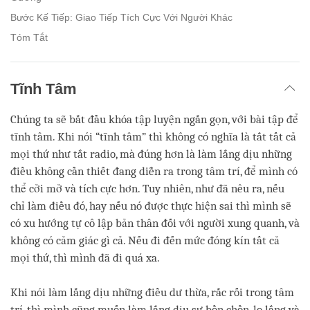
Bước Kế Tiếp: Giao Tiếp Tích Cực Với Người Khác
Tóm Tắt
Tĩnh Tâm
Chúng ta sẽ bắt đầu khóa tập luyện ngắn gọn, với bài tập để
tĩnh tâm. Khi nói “tĩnh tâm” thì không có nghĩa là tắt tất cả
mọi thứ như tắt radio, mà đúng hơn là làm lắng dịu những
điều không cần thiết đang diễn ra trong tâm trí, để mình có
thể cởi mở và tích cực hơn. Tuy nhiên, như đã nêu ra, nếu
chỉ làm điều đó, hay nếu nó được thực hiện sai thì mình sẽ
có xu hướng tự cô lập bản thân đối với người xung quanh, và
không có cảm giác gì cả. Nếu đi đến mức đóng kín tất cả
mọi thứ, thì mình đã đi quá xa.
Khi nói làm lắng dịu những điều dư thừa, rắc rối trong tâm
trí, thì mình cũng muốn làm lắng dịu sự bồn chồn, lo lắng và