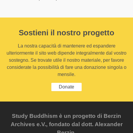
Sostieni il nostro progetto
La nostra capacità di mantenere ed espandere
ulteriormente il sito web dipende integralmente dal vostro
sostegno. Se trovate utile il nostro materiale, per favore
considerate la possibilità di fare una donazione singola o
mensile.
Donate
Study Buddhism è un progetto di Berzin
Archives e.V., fondato dal dott. Alexander
Berzin.