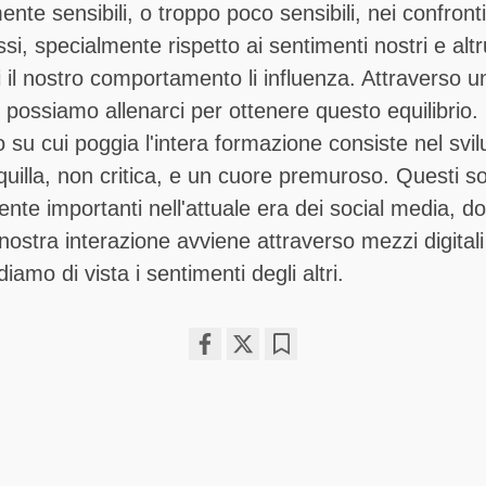
te sensibili, o troppo poco sensibili, nei confronti 
ssi, specialmente rispetto ai sentimenti nostri e altr
 il nostro comportamento li influenza. Attraverso un
, possiamo allenarci per ottenere questo equilibrio. 
su cui poggia l'intera formazione consiste nel svi
uilla, non critica, e un cuore premuroso. Questi s
ente importanti nell'attuale era dei social media, d
 nostra interazione avviene attraverso mezzi digital
amo di vista i sentimenti degli altri.
Share
Bookmark
on
facebook