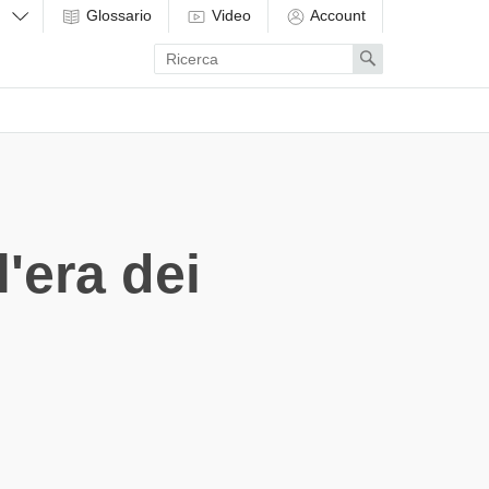
Glossario
Video
Account
Enter
Search
search
term
l'era dei