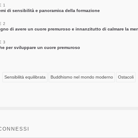
E 1
emi di sensibilità e panoramica della formazione
E 2
sogno di avere un cuore premuroso e innanzitutto di calmare la me
E 3
che per sviluppare un cuore premuroso
Sensibilità equilibrata
Buddhismo nel mondo moderno
Ostacoli
 CONNESSI