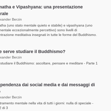
atha e Vipashyana: una presentazione
rale
exander Berzin
ha (uno stato mentale quieto e stabile) e vipashyana (uno
mentale eccezionalmente percettivo) sono livelli di
trazione meditativa insegnati in tutte le forme del Buddhismo.
e serve studiare il Buddhismo?
exander Berzin
tudiare il Buddhismo: ascoltare, pensare e meditare - Parte 1
ipendenza dai social media e dai messaggi di
o
exander Berzin
ramento mentale nella vita di tutti i giorni: nulla di speciale -
2 di 3