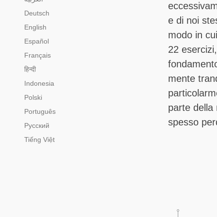
eccessivamen
Deutsch
e di noi ste
English
modo in cui
Español
22 esercizi
Français
fondamento 
हिन्दी
mente tranq
Indonesia
particolarm
Polski
parte della
Português
spesso perdi
Русский
Tiếng Việt