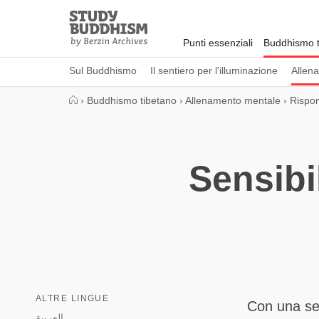
Close
Study
Buddhism
Punti essenziali
Buddhismo t
Home
Sul Buddhismo
Il sentiero per l'illuminazione
Allen
›
Buddhismo tibetano
›
Allenamento mentale
›
Rispon
Sensibil
ALTRE LINGUE
Con una sen
العربية