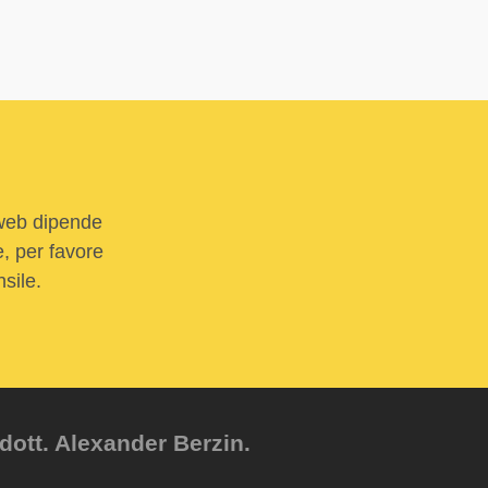
 web dipende
e, per favore
sile.
dott. Alexander Berzin.