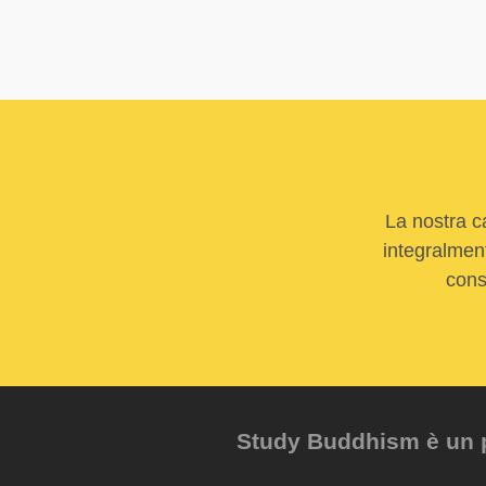
La nostra c
integralment
cons
Study Buddhism è un pr