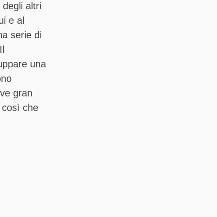
degli altri
ui e al
a serie di
Il
luppare una
ono
ove gran
i così che