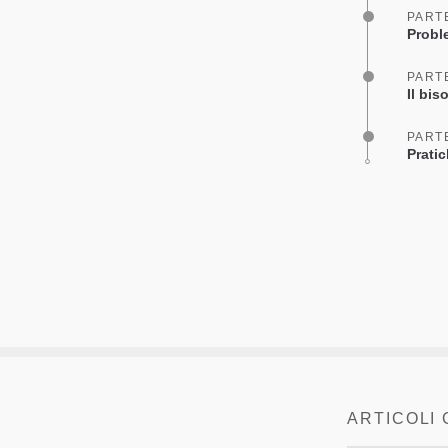
PART
Probl
PART
Il bi
PART
Prati
ARTICOLI