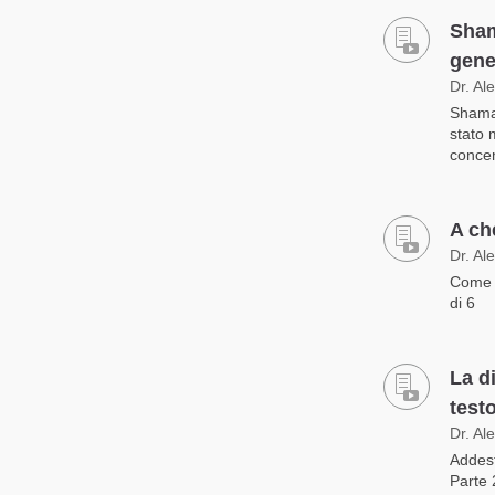
Sham
gene
Dr. Al
Shamat
stato 
concen
A ch
Dr. Al
Come s
di 6
La d
test
Dr. Al
Addest
Parte 