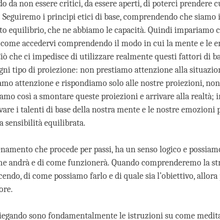
 da non essere critici, da essere aperti, di poterci prendere cu
i. Seguiremo i principi etici di base, comprendendo che siamo 
to equilibrio, che ne abbiamo le capacità. Quindi impariamo 
à, come accedervi comprendendo il modo in cui la mente e le 
ò che ci impedisce di utilizzare realmente questi fattori di b
ni tipo di proiezione: non prestiamo attenzione alla situazio
amo attenzione e rispondiamo solo alle nostre proiezioni, non
iamo così a smontare queste proiezioni e arrivare alla realtà;
ivare i talenti di base della nostra mente e le nostre emozioni 
 sensibilità equilibrata.
lenamento che procede per passi, ha un senso logico e possiam
me andrà e di come funzionerà. Quando comprenderemo la str
endo, di come possiamo farlo e di quale sia l’obiettivo, allor
uore.
piegando sono fondamentalmente le istruzioni su come medit