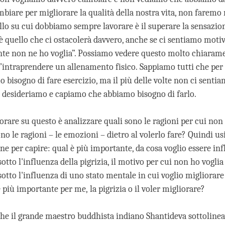
biare per migliorare la qualità della nostra vita, non faremo 
llo su cui dobbiamo sempre lavorare è il superare la sensazio
è quello che ci ostacolerà davvero, anche se ci sentiamo motiv
te non ne ho voglia”. Possiamo vedere questo molto chiaram
l’intraprendere un allenamento fisico. Sappiamo tutti che per 
 bisogno di fare esercizio, ma il più delle volte non ci sentiam
 desideriamo e capiamo che abbiamo bisogno di farlo.
orare su questo è analizzare quali sono le ragioni per cui non 
ono le ragioni – le emozioni – dietro al volerlo fare? Quindi usi
e per capire: qual è più importante, da cosa voglio essere inf
sotto l'influenza della pigrizia, il motivo per cui non ho voglia
sotto l'influenza di uno stato mentale in cui voglio migliorar
 più importante per me, la pigrizia o il voler migliorare?
che il grande maestro buddhista indiano Shantideva sottoline