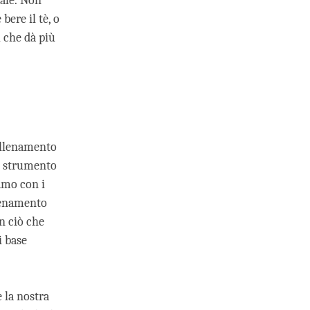
iale. Non
bere il tè, o
l che dà più
 allenamento
o strumento
amo con i
llenamento
in ciò che
i base
 la nostra