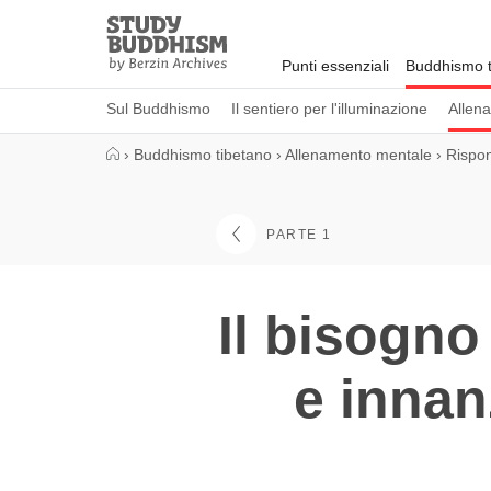
Close
Study
Buddhism
Punti essenziali
Buddhismo t
Home
Sul Buddhismo
Il sentiero per l'illuminazione
Allen
›
Buddhismo tibetano
›
Allenamento mentale
›
Rispon
PARTE 1
Il bisogno
e innan