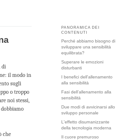
PANORAMICA DEI
CONTENUTI
na
Perché abbiamo bisogno di
sviluppare una sensibilità
equilibrata?
Superare le emozioni
 di
disturbanti
ne: il modo in
I benefici dell'allenamento
ento sugli
alla sensibilità
roppo o troppo
Fasi dell’allenamento alla
sensibilità
re noi stessi,
Due modi di avvicinarsi allo
 e dobbiamo
sviluppo personale
L'effetto disumanizzante
della tecnologia moderna
ò che
Il cuore premuroso