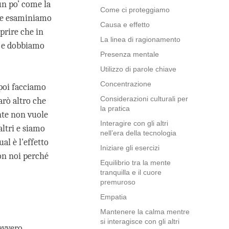
un po’ come la
Come ci proteggiamo
a se esaminiamo
Causa e effetto
prire che in
La linea di ragionamento
i e dobbiamo
Presenza mentale
Utilizzo di parole chiave
Concentrazione
poi facciamo
Considerazioni culturali per
arò altro che
la pratica
ente non vuole
Interagire con gli altri
altri e siamo
nell’era della tecnologia
al è l'effetto
Iniziare gli esercizi
con noi perché
Equilibrio tra la mente
tranquilla e il cuore
premuroso
Empatia
Mantenere la calma mentre
si interagisce con gli altri
avvero