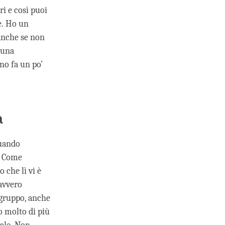
ri e così puoi
e. Ho un
 anche se non
e una
no fa un po’
à
quando
? Come
che lì vi è
davvero
 gruppo, anche
o molto di più