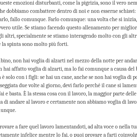
ueste emozioni disturbanti, come la pigrizia, sono il vero ne
che dobbiamo combattere dentro di noi e non esserne schiavi:
farlo, fallo comunque. Farlo comunque: una volta che si inizia,
avvero utile. Se stiamo facendo questo allenamento per miglior
li altri, specialmente se stiamo interagendo molto con gli altri
 la spinta sono molto più forti.
ino, non hai voglia di alzarti nel mezzo della notte per andar
 hai affatto voglia di alzarti, ma lo fai comunque a causa del 
 solo con i figli: se hai un cane, anche se non hai voglia di p
seggiata due volte al giorno, devi farlo perché il cane si lamen
 fai e basta. È la stessa cosa con il lavoro, la maggior parte dell
a di andare al lavoro e certamente non abbiamo voglia di lavo
munque.
rovare a fare quel lavoro lamentandoti, ad alta voce o nella t
amente infelice mentre lo fai, o puoi provare a farti coinvolg