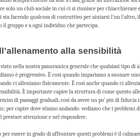
fanno semplicemente da sole a casa, grazie all’interazione soc
e solo un club sociale in cui ci si riunisce per chiacchierare e 
si sta facendo qualcosa di costruttivo per aiutarsi l’un l’altro, i
o il gruppo e a ogni individuo che partecipa.
ll’allenamento alla sensibilità
visto nella nostra panoramica generale che qualsiasi tipo di
ndiamo è progressivo. È così quando impariamo a suonare un
ando ci alleniamo fisicamente. È così anche quando ci alleni
ensibilità. È importante capire la struttura di come questo a
rmini di passaggi graduali, così da avere un po’ più di fiducia 
o; per capire dove stiamo andando: vediamo che i problemi d
l prestare attenzione e nel rispondere.
per essere in grado di affrontare questi problemi è il calmare