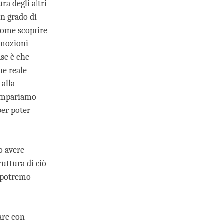
ra degli altri
in grado di
come scoprire
emozioni
ase è che
ne reale
 alla
 impariamo
per poter
o avere
uttura di ciò
a potremo
are con