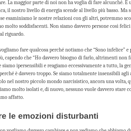
re. La maggior parte di noi non ha voglia di fare alcunché. È 
sica, il nostro livello di energia scende al livello più basso. M
, se esaminiamo le nostre relazioni con gli altri, potremmo sco
no molto soddisfacenti. Non siamo davvero persone così felic
al riguardo.
vogliamo fare qualcosa perché notiamo che “Sono infelice” e 
iù, capendo che “Ho davvero bisogno di farlo, altrimenti non f
Se siamo ipersensibili e reagiamo eccessivamente a tutto, la g
perché è davvero troppo. Se siamo totalmente insensibili agli 
olo nel nostro piccolo mondo narcisistico, ancora una volta, qu
ntiamo molto isolati e, di nuovo, nessuno vuole davvero stare 
mo affatto.
e le emozioni disturbanti
on vogliamo davvero cambiare e non vediamo che abbiamo d