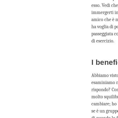
esso. Vedi che
immergerti in
amico che è m
ha voglia di p
passeggiata co
di esercizio.
I benefi
Abbiamo visto 
esaminiamo no
rispondo? Com
molto squilib
cambiare; ho 
se è un gruppo