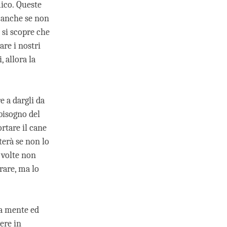
mico. Queste
 anche se non
 si scopre che
are i nostri
, allora la
e a dargli da
bisogno del
ortare il cane
terà se non lo
e volte non
rare, ma lo
ua mente ed
ere in