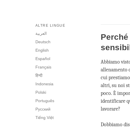
ALTRE LINGUE
العربية
Perché 
Deutsch
sensibi
English
Español
Abbiamo visto
Français
allenamento c
हिन्दी
cui prestiamo
Indonesia
altri, su noi 
Polski
poco. È import
identificare 
Português
lavorare?
Русский
Tiếng Việt
Dobbiamo dist