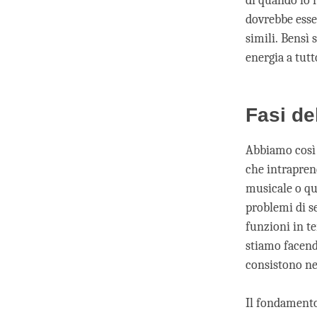
di quando lo 
dovrebbe esser
simili. Bensì 
energia a tutt
Fasi de
Abbiamo così 
che intrapre
musicale o qu
problemi di s
funzioni in te
stiamo facend
consistono ne
Il fondamento 