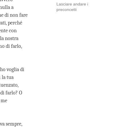
Lasciare andare i
nulla a
preconcetti
ne di non fare
ati, perché
ente con
la nostra
o di farlo,
ho voglia di
 la tua
luenzato,
 di farlo? O
e me
ava sempre,