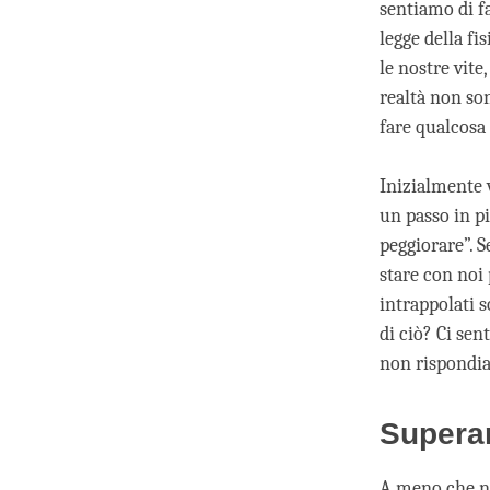
sentiamo di fa
legge della fi
le nostre vite
realtà non so
fare qualcosa 
Inizialmente 
un passo in p
peggiorare”. 
stare con noi 
intrappolati s
di ciò? Ci se
non rispondia
Superar
A meno che n