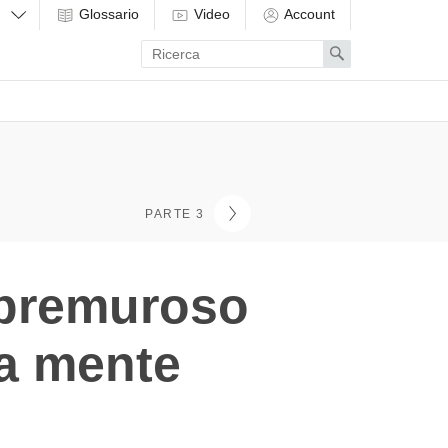
Glossario
Video
Account
Enter
Search
search
term
PARTE 3
e premuroso
la mente