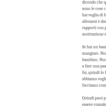
dicendo che q
sono le cose 
hai voglia di 
allenarsi è d
rapporti con g
motivazione e
Se hai un bamb
mangiare. Non
bambino. Non è
a fare una pas
fai, quindi lo
abbiamo vogli
facciamo co
Quindi puoi p
essere complet