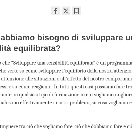
Share
Bookmark
on
facebook
abbiamo bisogno di sviluppare u
lità equilibrata?
 che “Sviluppare una sensibilità equilibrata” è un programma
he verte su come sviluppare l’equilibrio della nostra attenzio
 attenzione alle situazioni e all'effetto del nostro comportam
stessi e su come reagiamo. In tutti questi casi possiamo fare t
ante, in qualsiasi tipo di formazione in cui vogliamo migliora
quali sono effettivamente i nostri problemi, su cosa vogliamo
inguere tra ciò che vogliamo fare, ciò che dobbiamo fare e ci