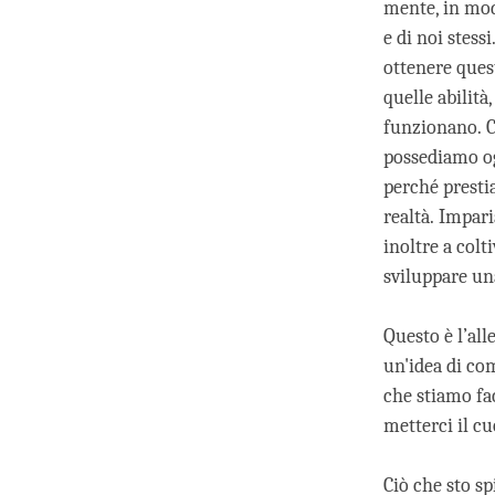
mente, in modo
e di noi stess
ottenere ques
quelle abilit
funzionano. Ci
possediamo og
perché presti
realtà. Impar
inoltre a colt
sviluppare una
Questo è l’al
un'idea di co
che stiamo fac
metterci il c
Ciò che sto s