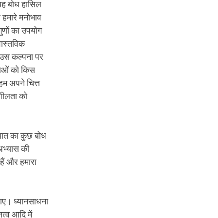
 यह बोध हासिल
 हमारे मनोभाव
गुणों का उपयोग
वास्तविक
और उस कल्पना पर
पनाओं को किस
म अपने चित्त
नशीलता को
 बात का कुछ बोध
अभ्यास की
हैं और हमारा
ी जाए। ध्यानसाधना
्व आदि में