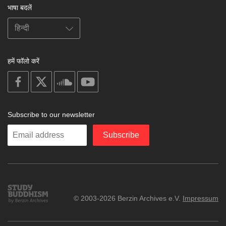
भाषा बदलें
हमें फॉलो करें
on
on
on
on
facebook
X
soundcloud
youtube
Subscribe to our newsletter
Enter
Subscribe
your
email
Study
© 2003-2026 Berzin Archives e.V.
Impressum
Buddhism
Home