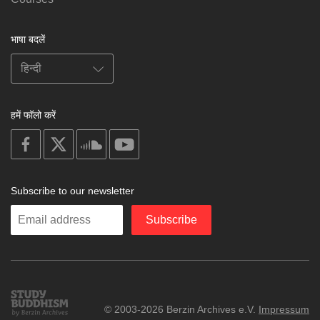
भाषा बदलें
हमें फॉलो करें
on
on
on
on
facebook
X
soundcloud
youtube
Subscribe to our newsletter
Enter
Subscribe
your
email
Study
© 2003-2026 Berzin Archives e.V.
Impressum
Buddhism